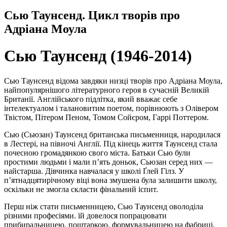
Сью Таунсенд. Цикл творів про
Адріана Моула
Сью Таунсенд (1946-2014)
Сью Таунсенд відома завдяки низці творів про Адріана Моула,
найпопулярнішого літературного героя в сучасній Великій
Британії. Англійського підлітка, який вважає себе
інтелектуалом і талановитим поетом, порівнюють з Олівером
Твістом, Пітером Пеном, Томом Сойєром, Гаррі Поттером.
Сью (Сьюзан) Таунсенд британська письменниця, народилася
в Лестері, на півночі Англії. Під кінець життя Таунсенд стала
почесною громадянкою свого міста. Батьки Сью були
простими людьми і мали п’ять доньок, Сьюзан серед них —
найстарша. Дівчинка навчалася у школі Ґлей Гілз. У
п’ятнадцятирічному віці вона змушена була залишити школу,
оскільки не змогла скласти фінальний іспит.
Перш ніж стати письменницею, Сью Таунсенд оволоділа
різними професіями. їй довелося попрацювати
прибиральницею, поштаркою, формувальницею на фабриці,