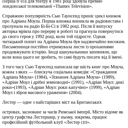
Перша п’єса для театру в 1981 році здобула премію
лондонської телекомпанії «Thames Television».
Справжню популярність Сью Таунсенд приніс цикл книжок
про Адріана Моула. Перша книжка виникла як радіовистава і
пролунала на радіо Бі-Бі-Сі в 1982 році. Після її випуску
авторка мріяла про перерву в роботі та прагнула повернутися
до свого героя у 1992 році, коли той підросте. Однак
читацький попит на Адріана Моула був надзвичайно високим.
Письменниця постійно отримувала листи із проханнями
продовжувати історію. Іноді шанувальники запевняли, що
коли вона цього не зробить, то самі будуть писати від її імені.
З того часу Сью Таунсенд написала ще шість книг про Моула,
кожна з яких — блискуча соціальна комедія: «Страждання
Адріана Моула» (1984), «Зізнання Адріана Моула» (1989),
«Адріан Моул і дрібні земноводні» (1991), «Адріан Моул: дикі
роки»(1993), «Адріан Моул: роки капучіно» (1999), «Адріан
Моул і зброя масового ураження» (2004).
Лестер — одне з найстаріших міст на Британських
островах, засноване за часів Римської імперії. Місто відоме як
центр графства Лестершир, у ньому, зокрема, працює
професійний футбольний клуб «Лестер сіті».