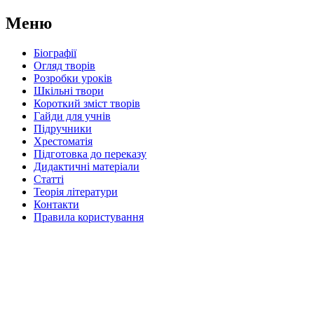
Меню
Біографії
Огляд творів
Розробки уроків
Шкільні твори
Короткий зміст творів
Гайди для учнів
Підручники
Хрестоматія
Підготовка до переказу
Дидактичні матеріали
Статті
Теорія літератури
Контакти
Правила користування