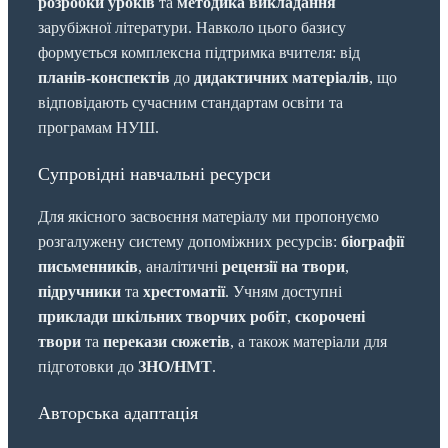
розробки уроків
та
методика викладання
зарубіжної літератури. Навколо цього базису
формується комплексна підтримка вчителя: від
планів-конспектів
до
дидактичних матеріалів
, що
відповідають сучасним стандартам освіти та
програмам НУШ.
Супровідні навчальні ресурси
Для якісного засвоєння матеріалу ми пропонуємо
розгалужену систему допоміжних ресурсів:
біографії
письменників
, аналітичні
рецензії на твори
,
підручники
та
хрестоматії
. Учням доступні
приклади шкільних творчих робіт
,
скорочені
твори
та
перекази сюжетів
, а також матеріали для
підготовки до
ЗНО/НМТ
.
Авторська адаптація