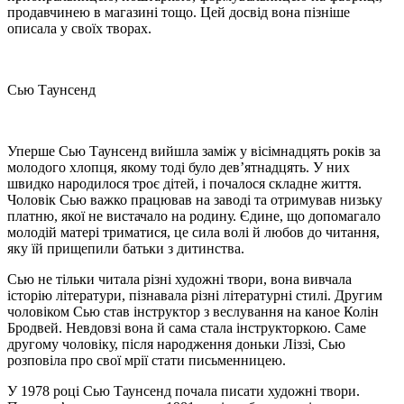
продавчинею в магазині тощо. Цей досвід вона пізніше
описала у своїх творах.
Сью Таунсенд
Уперше Сью Таунсенд вийшла заміж у вісімнадцять років за
молодого хлопця, якому тоді було дев’ятнадцять. У них
швидко народилося троє дітей, і почалося складне життя.
Чоловік Сью важко працював на заводі та отримував низьку
платню, якої не вистачало на родину. Єдине, що допомагало
молодій матері триматися, це сила волі й любов до читання,
яку їй прищепили батьки з дитинства.
Сью не тільки читала різні художні твори, вона вивчала
історію літератури, пізнавала різні літературні стилі. Другим
чоловіком Сью став інструктор з веслування на каное Колін
Бродвей. Невдовзі вона й сама стала інструкторкою. Саме
другому чоловіку, після народження доньки Ліззі, Сью
розповіла про свої мрії стати письменницею.
У 1978 році Сью Таунсенд почала писати художні твори.