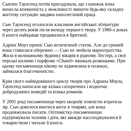
Сьюзен Таунсенд потім пригадувала, що з книжок вона
винесла впевненість у можливості змінити будь-яку складну
життєву ситуацію завдяки наполегливій праці.
Сью Таунсенд оголосили класиком англійської літератури
через десять років після виходу першого твору. У 1980-х роках
її книги найкраще продавалися в Британії.
Адріан Моул приніс Сью величезний статок. Але до грошей
вона ставилася обережно — Сью не любила марнотратства.
Жила в колишньому будинку вікарія в рідному Лестері, а свої
перські килими і парфуми «Chanel» вважала розкошами. При
цьому письменниця нікому не відмовляла в позиках,
займалася благочинністю.
Крім свого найвідомішого циклу творів про Адріана Моула,
Таунсенд написала ще кілька сатиричних і водночас
добродушних комедій та кілька романів.
У 2001 році письменниця через хворобу повністю втратила
зір. Сью довелося вчитися жити в темряві, але вона
продовжувала писати. Оптимістку-письменницю
підтримували чоловік і діти, які завжди насолоджувалися її
товариством і читали її книги.