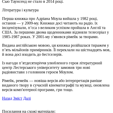
Сью Таунсенд не стало в 2014 році.
Література і культура
Перша книжка про Адріана Моула вийшла у 1982 році,
остання — у 2009-му. Книжки досі читають на радіо. їх
інсценізували, п’єса з великим успіхом пройшла в Англії та
США. За першими двома щоденниками відзняли телесеріал у
1985-1987 роках. У 2001-му з’явився рімейк за творами.
Видана англійською мовою, ця книжка розійшлася тиражем у
п’ять мільйонів примірників. Її переклали на шістнадцять мов,
й вона досі входить до бестселерів.
Із нагоди п’ятдесятиріччя улюбленого героя літературний
центр Лестерського університету замовив три нові
радіовистави з головним героєм Моулом.
Рімейк, ремейк — новіша версія або інтерпретація раніше
виданого твору в сучасній кінематографії та музиці, оновлена
версія комп'ютерної програми, гри тощо.
Назад
Зміст
Далі
Посилання на схожі матеріали: