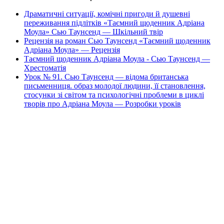
Драматичні ситуації, комічні пригоди й душевні
переживання підлітків «Таємний щоденник Адріана
Моула» Сью Таунсенд — Шкільний твір
Рецензія на роман Сью Таунсенд «Таємний щоденник
Адріана Моула» — Рецензія
Таємний щоденник Адріана Моула - Сью Таунсенд —
Хрестоматія
Урок № 91. Сью Таунсенд — відома британська
письменниця. образ молодої людини, її становлення,
стосунки зі світом та психологічні проблеми в циклі
творів про Адріана Моула — Розробки уроків