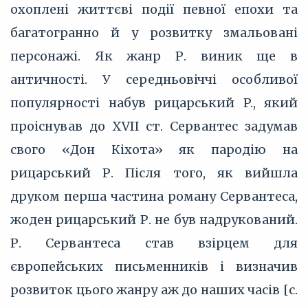
охоплені життєві події певної епохи та
багатогранно й у розвитку змальовані
персонажі. Як жанр Р. виник ще в
античності. У середньовіччі особливої
популярності набув рицарський P., який
проіснував до XVII ст. Сервантес задумав
свого «Дон Кіхота» як пародію на
рицарський Р. Після того, як вийшла
друком перша частина роману Сервантеса,
жоден рицарський Р. не був надрукований.
Р. Сервантеса став взірцем для
європейських письменників і визначив
розвиток цього жанру аж до наших часів [с.