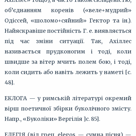
об’єднанням коренів («веле+мудрий»
Одіссей, «шоломо+сяйний» Гектор та ін.).
Найяскравіше постійність Г. е. виявляється
під час зміни ситуації. Так, Ахіллес
називається прудконогим і тоді, коли
швидше за вітер мчить полем бою, і тоді,
коли сидить або навіть лежить у наметі [с.
48].
ЕКЛОГА — у римській літературі окремий
вірш поетичної збірки буколічного змісту.
Напр., «Буколіки» Вергілія ]с. 85].
ЕЛЕГІЯ (від грец. elegos — сумна пісня) —