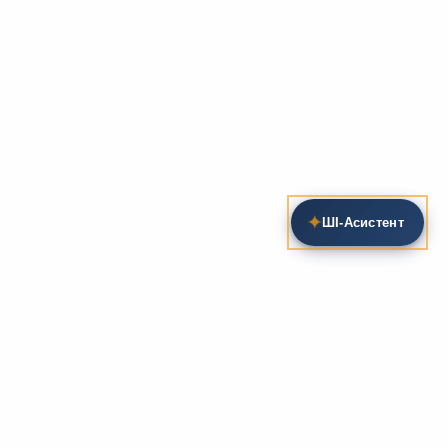
✦
ШІ‑Асистент
Пошук на сайті
Методика та розробки уроків
Фундаментом
zarlit.com
(з 2008 року) є фахові
розробки уроків
та
методика викладання
зарубіжної
літератури. Навколо цього базису формується
комплексна підтримка вчителя: від
планів-