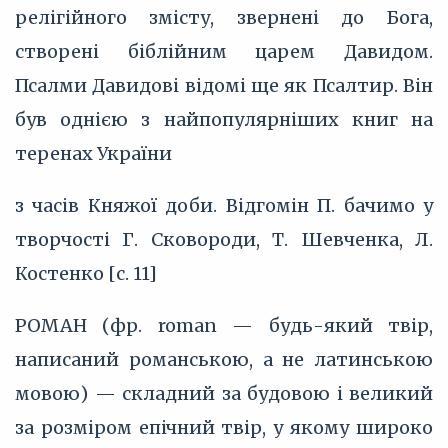
релігійного змісту, звернені до Бога,
створені біблійним царем Давидом.
Псалми Давидові відомі ще як Псалтир. Він
був однією з найпопулярніших книг на
теренах України
з часів Княжої доби. Відгомін П. бачимо у
творчості Г. Сковороди, Т. Шевченка, Л.
Костенко [с. 11]
РОМАН (фр. roman — будь-який твір,
написаний романською, а не латинською
мовою) — складний за будовою і великий
за розміром епічний твір, у якому широко