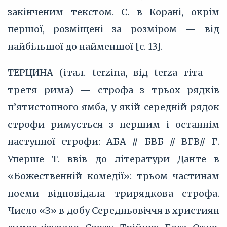
закінченим текстом. Є. в Корані, окрім
першої, розміщені за розміром — від
найбільшої до найменшої [с. 13].
ТЕРЦИНА (італ. terzina, від terza гіта —
третя рима) — строфа з трьох рядків
п’ятистопного ямба, у якій середній рядок
строфи римується з першим і останнім
наступної строфи: АБА // БВБ // ВГВ// Г.
Уперше Т. ввів до літератури Данте в
«Божественній комедії»: трьом частинам
поеми відповідала трирядкова строфа.
Число «З» в добу Середньовіччя в християн