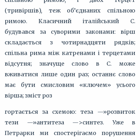
(тривіршів), теж об’єднаних спільною
римою. Класичний італійський С.
будувався за суворими законами: вірш
складається з чотирнадцяти рядків;
спільна рима між катренами і терцетами
відсутня; значуще слово в С. може
вживатися лише один раз; останнє слово
має бути смисловим «ключем» усього
вірша; зміст роз
гортається за схемою: теза —»розвиток
тези —»антитеза —>синтез. Уже в
Петрарки ми спостерігаємо порушення