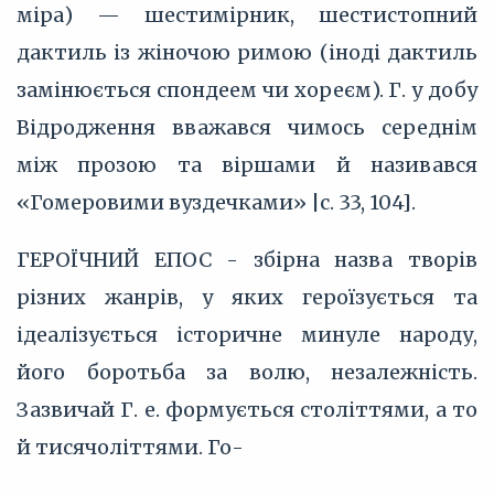
міра) — шестимірник, шестистопний
дактиль із жіночою римою (іноді дактиль
замінюється спондеем чи хореєм). Г. у добу
Відродження вважався чимось середнім
між прозою та віршами й називався
«Гомеровими вуздечками» |с. 33, 104].
ГЕРОЇЧНИЙ ЕПОС - збірна назва творів
різних жанрів, у яких героїзується та
ідеалізується історичне минуле народу,
його боротьба за волю, незалежність.
Зазвичай Г. е. формується століттями, а то
й тисячоліттями. Го-