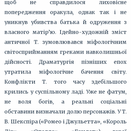
щоб не справдилося лиховісне
попередження оракула, однак так і не
уникнув убивства батька й одруження з
власного матір’ю. Ідейно-художній зміст
античної Т. зумовлювався міфологічним
світосприйманням греками навколишньої
дійсності. Драматургія пізніших епох
утратила міфологічне бачення світу.
Конфлікти Т. того часу здебільшого
крились у суспільному ладі. Уже не фатум,
не воля богів, а реальні соціальні
обставини визначали долю персонажів. У Т.
В. Шекспіра («Ромео і Джульетта», «Король