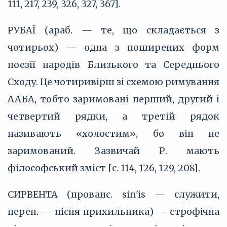
111, 217, 239, 326, 327, 367].
РУБАЇ (араб. — те, що складається з
чотирьох) — одна з поширених форм
поезії народів Близького та Середнього
Сходу. Це чотиривірш зі схемою римування
ААБА, тобто заримовані перший, другий і
четвертий рядки, а третій рядок
називають «холостим», бо він не
заримований. Зазвичай Р. мають
філософський зміст [с. 114, 126, 129, 208].
СИРВЕНТА (прованс. sin'is — служити,
перен. — пісня прихильника) — строфічна