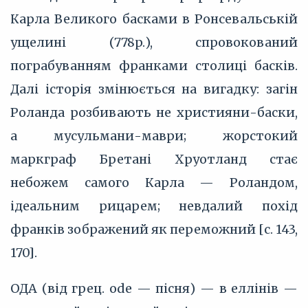
Карла Великого басками в Ронсевальській
ущелині (778p.), спровокований
пограбуванням франками столиці басків.
Далі історія змінюється на вигадку: загін
Роланда розбивають не християни-баски,
а мусульмани-маври; жорстокий
маркграф Бретані Хруотланд стає
небожем самого Карла — Роландом,
ідеальним рицарем; невдалий похід
франків зображений як переможний [с. 143,
170].
ОДА (від грец. ode — пісня) — в еллінів —