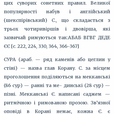
цих суворих сонетних правил. Великої
популярності набув і англійський
(шекспірівський) С., що складається з
трьох чотиривіршів і двовірша, які
зазвичай римуються так:АБАБ ВГВГ ДЕДЕ
ЄЄ [с. 222, 224, 330, 364, 366-367]
СУРА (араб. — ряд каменів або цеглин у
стіні) — назва глав Корану. С. за місцем
проголошення поділяються на мекканські
(86 сур) — ранні та ме- динські (28 сур) —
пізні. Мекканські Є. написані саджем —
ритмічною і римованою прозою. Зв’язної
оповіді в Корані немає, кожна Є. є