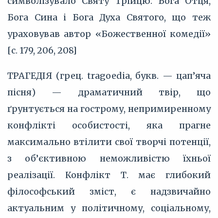
символізувало Святу Трійцю: Бога Отця,
Бога Сина і Бога Духа Святого, що теж
ураховував автор «Божественної комедії»
[с. 179, 206, 208]
ТРАГЕДІЯ (грец. tragoedia, букв. — цап’яча
пісня) — драматичний твір, що
ґрунтується на гострому, непримиренному
конфлікті особистості, яка прагне
максимально втілити свої творчі потенції,
з об’єктивною неможливістю їхньої
реалізації. Конфлікт Т. має глибокий
філософський зміст, є надзвичайно
актуальним у політичному, соціальному,