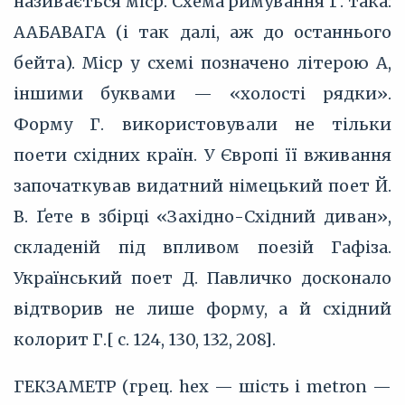
називається міср. Схема римування Г. така:
ААБАВАГА (і так далі, аж до останнього
бейта). Міср у схемі позначено літерою А,
іншими буквами — «холості рядки».
Форму Г. використовували не тільки
поети східних країн. У Європі її вживання
започаткував видатний німецький поет Й.
В. Ґете в збірці «Західно-Східний диван»,
складеній під впливом поезій Гафіза.
Український поет Д. Павличко досконало
відтворив не лише форму, а й східний
колорит Г.[ с. 124, 130, 132, 208].
ГЕКЗАМЕТР (грец. hex — шість і metron —