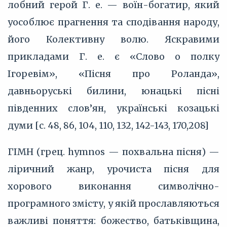
лобний герой Г. е. — воїн-богатир, який
уособлює прагнення та сподівання народу,
його Колективну волю. Яскравими
прикладами Г. е. є «Слово о полку
Ігоревім», «Пісня про Роланда»,
давньоруські билини, юнацькі пісні
південних слов’ян, українські козацькі
думи [с. 48, 86, 104, 110, 132, 142-143, 170,208]
ГІМН (грец. hymnos — похвальна пісня) —
ліричний жанр, урочиста пісня для
хорового виконання символічно-
програмного змісту, у якій прославляються
важливі поняття: божество, батьківщина,