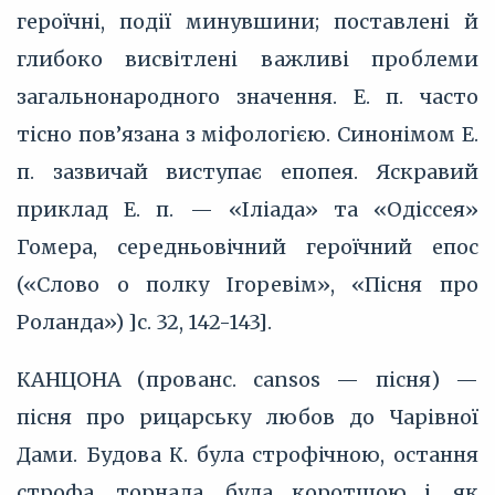
героїчні, події минувшини; поставлені й
глибоко висвітлені важливі проблеми
загальнонародного значення. Е. п. часто
тісно пов’язана з міфологією. Синонімом Е.
п. зазвичай виступає епопея. Яскравий
приклад Е. п. — «Іліада» та «Одіссея»
Гомера, середньовічний героїчний епос
(«Слово о полку Ігоревім», «Пісня про
Роланда») ]с. 32, 142-143].
КАНЦОНА (прованс. cansos — пісня) —
пісня про рицарську любов до Чарівної
Дами. Будова К. була строфічною, остання
строфа, торнада, була коротшою і, як