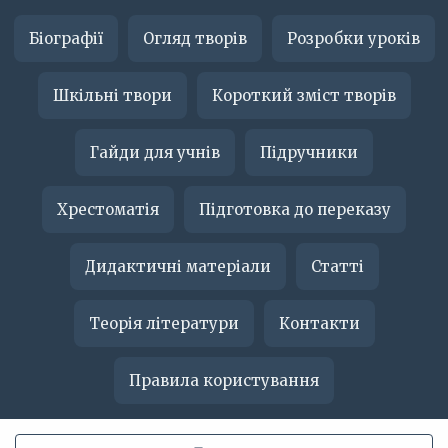
Біографії
Огляд творів
Розробки уроків
Шкільні твори
Короткий зміст творів
Гайди для учнів
Підручники
Хрестоматія
Підготовка до переказу
Дидактичні матеріали
Статті
Теорія літератури
Контакти
Правила користування