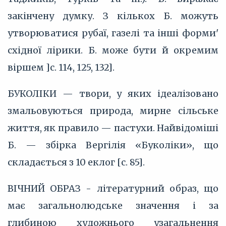
закінчену думку. З кількох Б. можуть
утворюватися рубаї, газелі та інші форми'
східної лірики. Б. може бути й окремим
віршем ]с. 114, 125, 132].
БУКОЛІКИ — твори, у яких ідеалізовано
змальовуються природа, мирне сільське
життя, як правило — пастухи. Найвідоміші
Б. — збірка Вергілія «Буколіки», що
складається з 10 еклог [с. 85].
ВІЧНИЙ ОБРАЗ - літературний образ, що
має загальнолюдське значення і за
глибиною художнього узагальнення