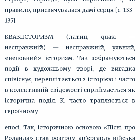
правило, присвячувалася дамі серця [с. 133-
135].
КВАЗІІСТОРИЗМ (латин, quasi —
несправжній) — несправжній, уявний,
«неповний» історизм. Так зображуються
події в художньому творі, де вигадка
співіснує, переплітається з історією і часто
в колективній свідомості сприймається як
історична подія. К. часто трапляється в
героїчному
епосі. Так, історичною основою «Пісні про
Роланда» став розгром ар’єргарду війська