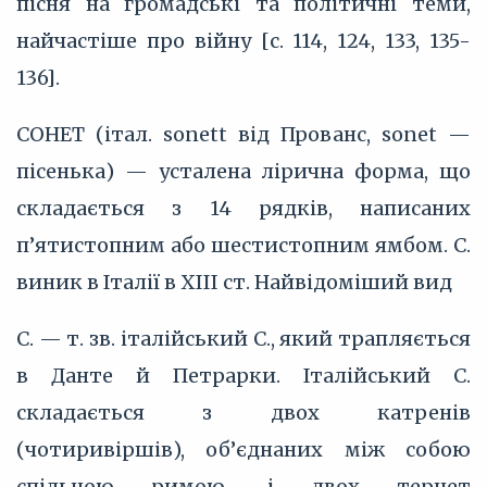
пісня на громадські та політичні теми,
найчастіше про війну [с. 114, 124, 133, 135-
136].
СОНЕТ (італ. sonett від Прованс, sonet —
пісенька) — усталена лірична форма, що
складається з 14 рядків, написаних
п’ятистопним або шестистопним ямбом. С.
виник в Італії в XIII ст. Найвідоміший вид
С. — т. зв. італійський С., який трапляється
в Данте й Петрарки. Італійський С.
складається з двох катренів
(чотиривіршів), об’єднаних між собою
спільною римою, і двох терцет