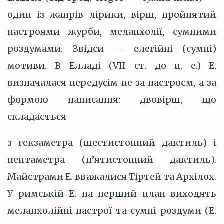
один із жанрів лірики, вірш, пройнятий
настроями журби, меланхолії, сумними
роздумами. Звідси — елегійні (сумні)
мотиви. В Елладі (VII ст. до н. е.) Е.
визначалася передусім не за настроєм, а за
формою написання: двовірш, що
складається
з гекзаметра (шестистопний дактиль) і
пентаметра (п’ятистопний дактиль).
Майстрами Е. вважалися Тіртей та Архілох.
У римській Е. на перший план виходять
меланхолійні настрої та сумні роздуми (Е.