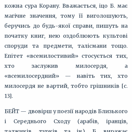
кожна сура Корану. Вважається, іцо Б. має
магічне значення, тому її виголошують,
беручись до будь-якої справи, пишуть на
початку книг, нею оздоблюють культові
споруди та предмети, талісмани тощо.
Епітет «всемилостивий» стосується тих,
хто заслужив милосердя, а
«всемилосердний» — навіть тих, хто
милосердя не вартий, тобто грішників [с.
13].
БЕЙТ — двовірш у поезії народів Близького
і Середнього Сходу (арабів, іранців,
таджиків, турків та ін.). Б. виражає