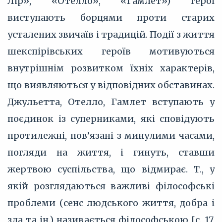
Лір», «Отелло», «Гамлет») герої
виступають борцями проти старих
усталених звичаїв і традицій. Події з життя
шекспірівських героїв мотивуються
внутрішнім розвитком їхніх характерів,
що виявляються у відповідних обставинах.
Джульетта, Отелло, Гамлет вступають у
поєдинок із суперниками, які сповідують
протилежні, пов’язані з минулими часами,
погляди на життя, і гинуть, ставши
жертвою суспільства, що відмирає. Т., у
якій розглядаються важливі філософські
проблеми (сенс людського життя, добра і
зла та ін.) називається філософською [с. 17,