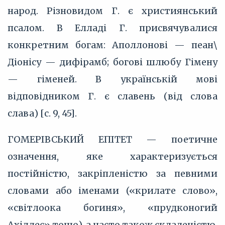
народ. Різновидом Г. є християнський
псалом. В Елладі Г. присвячувалися
конкретним богам: Аполлонові — пеан\
Діонісу — дифірамб; богові шлюбу Гімену
— гіменей. В українській мові
відповідником Г. є славень (від слова
слава) [с. 9, 45].
ГОМЕРІВСЬКИЙ ЕПІТЕТ — поетичне
означення, яке характеризується
постійністю, закріпленістю за певними
словами або іменами («крилате слово»,
«світлоока богиня», «прудконогий
Ахіллес» тощо), а часто також складеністю,