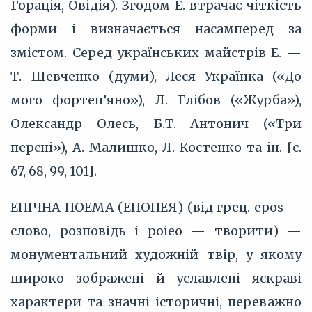
Горація, Овідія). Згодом Е. втрачає чіткість
форми і визначається насамперед за
змістом. Серед українських майстрів Е. —
Т. Шевченко (думи), Леся Українка («До
мого фортеп’яно»), Л. Глібов («Журба»),
Олександр Олесь, Б.Т. Антонич («Три
персні»), А. Малишко, Л. Костенко та ін. [с.
67, 68, 99, 101].
ЕПІЧНА ПОЕМА (ЕПОПЕЯ) (від грец. epos —
слово, розповідь і роіео — творити) —
монументальний художній твір, у якому
широко зображені й уславлені яскраві
характери та значні історичні, переважно