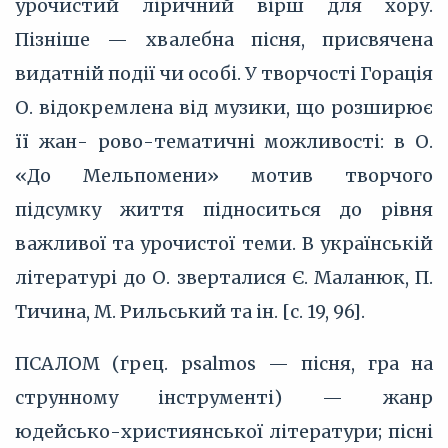
урочистий ліричний вірш для хору.
Пізніше — хвалебна пісня, присвячена
видатній події чи особі. У творчості Горація
О. відокремлена від музики, що розширює
її жан- рово-тематичні можливості: в О.
«До Мельпомени» мотив творчого
підсумку життя підноситься до рівня
важливої та урочистої теми. В українській
літературі до О. зверталися Є. Маланюк, П.
Тичина, М. Рильський та ін. [с. 19, 96].
ПСАЛОМ (грец. psalmos — пісня, гра на
струнному інструменті) — жанр
юдейсько-християнської літератури; пісні