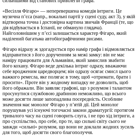
сильнішими від станових привілегій графа.
«Весілля Фігаро» — неперевершена комедія інтриги. Це
музична п’єса (напр., вокальні партії у сцені суду, акт 3), у якій
відтворена точна і достовірна картина звичаїв Франції (те, що
дія відбувається в Іспанії, не обмануло глядача).
Найголовнішим у п’єсі залишається характер Фігаро, який
наділений багатьма автобіографічними рисами.
Фігаро відразу ж здогадується про намір графа і відмовляється
відправитися з його дорученням за межі замку: він не має
наміру працювати для Альмавіви, який замислив звабити
його кохану. Фігаро веде декілька інтриг одразу, вважаючи
себе вродженим царедворцем; він одразу осягає смисл цього
важкого ремесла, яке полягає в тому, щоб «отримати, брати і
просити». Проте він у жодному випадку не дозволить, щоб
його ображали. Він заявляє графові, що з розумом і талантом
просунутися службовою драбиною неможливо, що всього
може досягти лише запопадлива посередність. Особливе
значення має монолог Фігаро у п’ятій дії. Цей монолог
порушував усі існуючі тогочасні закони драматургії: протягом
тривалого часу на сцені говорить слуга, і не про хід інтриги, а
про суспільство, про себе, про те, що сильні світу сього не
завжди «сильні» розумом, що вони не доклали жодних зусиль
для того, щоб досягти свого благополуччя.