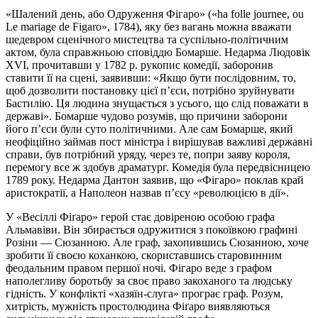
«Шалений день, або Одруження Фігаро» («ha folle journee, ou
Le mariage de Figaro», 1784), яку без вагань можна вважати
шедевром сценічного мистецтва та суспільно-політичним
актом, була справжньою сповіддю Бомарше. Недарма Людовік
XVI, прочитавши у 1782 р. рукопис комедії, заборонив
ставити її на сцені, заявивши: «Якщо бути послідовним, то,
щоб дозволити постановку цієї п’єси, потрібно зруйнувати
Бастилію. Ця людина знущається з усього, що слід поважати в
державі». Бомарше чудово розумів, що причини заборони
його п’єси були суто політичними. Але сам Бомарше, який
неофіційно займав пост міністра і вирішував важливі державні
справи, був потрібний уряду, через те, попри заяву короля,
перемогу все ж здобув драматург. Комедія була передвісницею
1789 року. Недарма Дантон заявив, що «Фігаро» поклав край
аристократії, а Наполеон назвав п’єсу «революцією в дії».
У «Весіллі Фіґаро» герой стає довіреною особою графа
Альмавіви. Він збирається одружитися з покоївкою графині
Розіни — Сюзанною. Але граф, захопившись Сюзанною, хоче
зробити її своєю коханкою, скориставшись старовинним
феодальним правом першої ночі. Фігаро веде з графом
наполегливу боротьбу за своє право закоханого та людську
гідність. У конфлікті «хазяїн-слуга» програє граф. Розум,
хитрість, мужність простолюдина Фіґаро виявляються