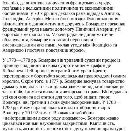
Іспанію, де виконував доручення французького уряду,
пов’язане з делікатними політичними та економічними
обставинами: у 70-х pp. він декілька разів відвідав Англію,
Голландію, Австрію. Метою його поїздок було виконання
різноманітних дипломатичних доручень. Бомарше переконав
французький уряд надати допомогу Північній Америці у її
боротьбі з метрополією. Маючи рідкісне дипломатичне
обдарування, Бомарше вів таємні переговори з
американськими агентами, уклав угоду між Францією та
Америкою і постачав повстанців зброєю.
У 1773—1778 pp. Бомарше вів тривалий судовий процес із
приводу спадщини зі своїм супротивником графом де
Лаблашем. Цей процес, виграний ним урешті-решт,
перетворився у боротьбу з королівським правосуддям і самим
королем. Окрім того, в 1777 р. Бомарше заснував товариство
драматургів, які в ті часи цілком залежали від книговидавців
та акторів, і домігся визнання авторського права. Він віддавав
усі свої сили та всі статки для того, щоб видати твори
Вольтера, дві третини з яких були забороненими. У 1783—
1790 pp. йому справді вдалося видати зібрання творів
Вольтера у 70 і 92 томах. Вважаючи забобони
«найстрашнішим лихом роду людського», Бомарше жваво
цікавився новими науковими відкриттями. Кмітливість,
мужність, активність, непохитність духу проявив драматург і