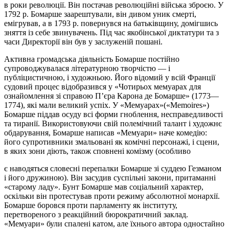
в роки революції. Він постачав революційні війська зброєю. У
1792 р. Бомарше заарештували, він дивом уник смерті,
емігрував, а в 1793 р. повернувся на батьківщину, домігшись
зняття із себе звинувачень. Під час якобінської диктатури та з
часи Директорії він був у заслуженій пошані.
Активна громадська діяльність Бомарше постійно
супроводжувалася літературною творчістю — і
публіцистичною, і художньою. Його відомий у всій Франції
судовий процес відобразився у «Чотирьох мемуарах для
ознайомлення зі справою П’єра Карона де Бомарше» (1773—
1774), які мали великий успіх. У «Мемуарах»(«Memoires»)
Бомарше піддав осуду всі форми гноблення, несправедливості
та тиранії. Використовуючи свій полемічний талант і художнє
обдарування, Бомарше написав «Мемуари» наче комедію:
його супротивники змальовані як комічні персонажі, і сцени,
в яких зони діють, також сповнені комізму (особливо
є наводяться словесні перепалки Бомарше зі суддею Гезманом
і його дружиною). Він засудив суспільні закони, притаманні
«старому ладу». Бунт Бомарше мав соціальний характер,
оскільки він протестував проти режиму абсолютної монархії.
Бомарше боровся проти парламенту як інституту,
перетвореного з реакційний бюрократичний заклад.
«Мемуари» були спалені катом, але їхнього автора одностайно