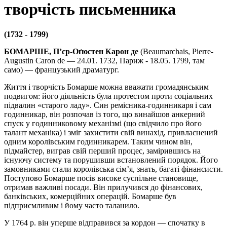
творчість письменника
(1732 - 1799)
БОМАРШЕ, П’єр-Оґюстен Карон де
(Beaumarchais, Pierre-
Augustin Caron de — 24.01. 1732, Париж - 18.05. 1799, там
само) — французький драматург.
Життя і творчість Бомарше можна вважати громадянським
подвигом: його діяльність була протестом проти соціальних
підвалин «старого ладу». Син ремісника-годинникаря і сам
годинникар, він розпочав із того, що винайшов анкерний
спуск у годинниковому механізмі (що свідчило про його
талант механіка) і зміг захистити свій винахід, привласнений
одним королівським годинникарем. Таким чином він,
підмайстер, виграв свій перший процес, замірившись на
існуючу систему та порушивши встановлений порядок. Його
замовниками стали королівська сім’я, знать, багаті фінансисти.
Поступово Бомарше посів високе суспільне становище,
отримав важливі посади. Він прилучився до фінансових,
банківських, комерційних операцій. Бомарше був
підприємливим і йому часто таланило.
У 1764 р. він уперше відправився за кордон — спочатку в