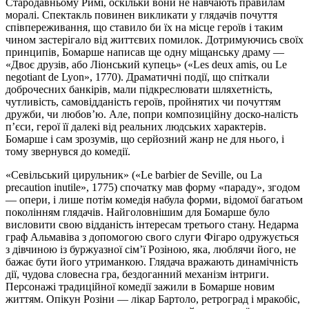
Стародавньому Римі, оскільки вони не навчають правилам
моралі. Спектакль повинен викликати у глядачів почуття
співпереживання, що ставило би їх на місце героїв і таким
чином застерігало від життєвих помилок. Дотримуючись своїх
принципів, Бомарше написав ще одну міщанську драму —
«Двоє друзів, або Ліонський купець» («Les deux amis, ou Le
negotiant de Lyon», 1770). Драматичні події, що спіткали
доброчесних банкірів, мали підкреслювати шляхетність,
чутливість, самовідданість героїв, пройнятих чи почуттям
дружби, чи любов’ю. Але, попри композиційну доско-налість
п’єси, герої її далекі від реальних людських характерів.
Бомарше і сам зрозумів, що серйозний жанр не для нього, і
тому звернувся до комедії.
«Севільський цирульник» («Le barbier de Seville, ou La
precaution inutile», 1775) спочатку мав форму «параду», згодом
— опери, і лише потім комедія набула форми, відомої багатьом
поколінням глядачів. Найголовнішим для Бомарше було
висловити свою відданість інтересам третього стану. Недарма
граф Альмавіва з допомогою свого слуги Фігаро одружується
з дівчиною із буржуазної сім’ї Розіною, яка, люблячи його, не
бажає бути його утриманкою. Глядача вражають динамічність
дії, чудова словесна гра, бездоганний механізм інтриги.
Персонажі традиційної комедії зажили в Бомарше новим
життям. Опікун Розіни — лікар Бартоло, ретроград і мракобіс,