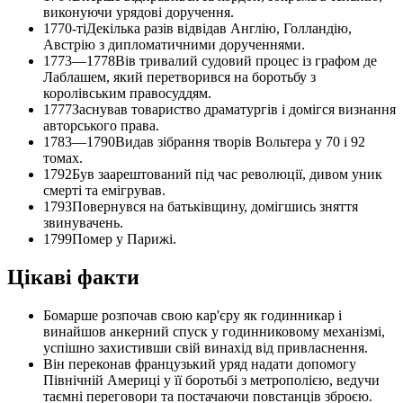
виконуючи урядові доручення.
1770-ті
Декілька разів відвідав Англію, Голландію,
Австрію з дипломатичними дорученнями.
1773—1778
Вів тривалий судовий процес із графом де
Лаблашем, який перетворився на боротьбу з
королівським правосуддям.
1777
Заснував товариство драматургів і домігся визнання
авторського права.
1783—1790
Видав зібрання творів Вольтера у 70 і 92
томах.
1792
Був заарештований під час революції, дивом уник
смерті та емігрував.
1793
Повернувся на батьківщину, домігшись зняття
звинувачень.
1799
Помер у Парижі.
Цікаві факти
Бомарше розпочав свою кар'єру як годинникар і
винайшов анкерний спуск у годинниковому механізмі,
успішно захистивши свій винахід від привласнення.
Він переконав французький уряд надати допомогу
Північній Америці у її боротьбі з метрополією, ведучи
таємні переговори та постачаючи повстанців зброєю.