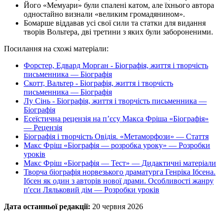
Його «Мемуари» були спалені катом, але їхнього автора
одностайно визнали «великим громадянином».
Бомарше віддавав усі свої сили та статки для видання
творів Вольтера, дві третини з яких були забороненими.
Посилання на схожі матеріали:
Форстер, Едвард Морган - Біографія, життя і творчість
письменника — Біографія
Скотт, Вальтер - Біографія, життя і творчість
письменника — Біографія
Лу Сінь - Біографія, життя і творчість письменника —
Біографія
Есеїстична рецензія на п’єсу Макса Фріша «Біографія»
— Рецензія
Біографія і творчість Овідія. «Метаморфози» — Стаття
Макс Фріш «Біографія — розробка уроку» — Розробки
уроків
Макс Фріш «Біографія — Тест» — Дидактичні матеріали
Творча біографія норвезького драматурга Генріка Ібсена.
Ібсен як один з авторів нової драми. Особливості жанру
п'єси Ляльковий дім — Розробки уроків
Дата останньої редакції:
20 червня 2026