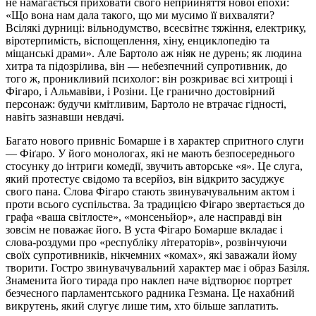
не намагається приховати свого неприйняття нової епохи:
«Що вона нам дала такого, що ми мусимо її вихваляти?
Всілякі дурниці: вільнодумство, всесвітнє тяжіння, електрику,
віротерпимість, віспощеплення, хіну, енциклопедію та
міщанські драми». Але Бартоло аж ніяк не дурень; як людина
хитра та підозрілива, він — небезпечний супротивник, до
того ж, проникливий психолог: він розкриває всі хитрощі і
Фігаро, і Альмавіви, і Розіни. Це гранично достовірний
персонаж: будучи кмітливим, Бартоло не втрачає гідності,
навіть зазнавши невдачі.
Багато нового привніс Бомарше і в характер спритного слуги
— Фіґаро. У його монологах, які не мають безпосереднього
стосунку до інтриги комедії, звучить авторське «я». Це слуга,
який протестує свідомо та всерйоз, він відкрито засуджує
свого пана. Слова Фігаро стають звинувачувальним актом і
проти всього суспільства. За традицією Фігаро звертається до
графа «ваша світлосте», «монсеньйор», але насправді він
зовсім не поважає його. В уста Фігаро Бомарше вкладає і
слова-роздуми про «республіку літераторів», розвінчуючи
своїх супротивників, нікчемних «комах», які заважали йому
творити. Гостро звинувачувальний характер має і образ Базіля.
Знаменита його тирада про наклеп наче відтворює портрет
безчесного парламентського радника Гезмана. Це нахабний
викрутень, який слугує лише тим, хто більше заплатить.