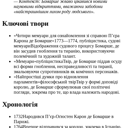
— Контекст: Бомарше жваво цікавився новими
науковими відкриттями, вважаючи забобони
«найстрашнішим лихом роду людського».
Ключові твори
«Чотири мемуари для ознайомлення зі справою П’єра
Карона де Бомарше»
1773—1774, публіцистика, судові
мемуари
Відображення судового процесу Бомарше, де
він засудив гноблення та тиранію, використовуючи
полемічний та художній талант.
«Мемуари»
публіцистика
Твір, де Бомарше піддав осуду
всі форми гноблення, несправедливості та тиранії,
змальовуючи супротивників як комічних персонажів.
«Найпростіші думки про відновлення
парламентів»
філософський твір
Твір у формі доповіді
королю, де Бомарше сформулював свої політичні
погляди, зокрема про те, що влада належить народові.
Хронологія
1732
Народився П’єр-Оґюстен Карон де Бомарше в
Парижі.
1764
Вперше відправився за кордон, зокрема в Іспанію,