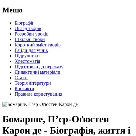
Меню
Біографії
Огляд творів
Розробки уроків
Шкільні твори
Короткий зміст творів
Гайди для учнів
Підручники
Хрестоматія
Підготовка до переказу
Дидактичні матеріали
Статті
Теорія літератури
Контакти
Правила користування
Бомарше, П’єр-Оґюстен
Карон де - Біографія, життя і