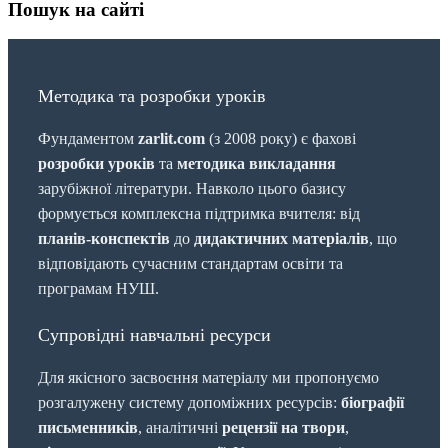
Пошук на сайті
Методика та розробки уроків
Фундаментом
zarlit.com
(з 2008 року) є фахові
розробки уроків
та
методика викладання
зарубіжної літератури. Навколо цього базису
формується комплексна підтримка вчителя: від
планів-конспектів
до
дидактичних матеріалів
, що
відповідають сучасним стандартам освіти та
програмам НУШ.
Супровідні навчальні ресурси
Для якісного засвоєння матеріалу ми пропонуємо
розгалужену систему допоміжних ресурсів:
біографії
письменників
, аналітичні
рецензії на твори
,