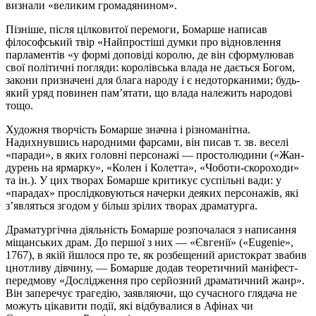
визнали «великим громадянином».
Пізніше, після цілковитої перемоги, Бомарше написав
філософський твір «Найпростіші думки про відновлення
парламентів «у формі доповіді королю, де він сформулював
свої політичні погляди: королівська влада не дається Богом,
закони призначені для блага народу і є недоторканими; будь-
який уряд повинен пам’ятати, що влада належить народові
тощо.
Художня творчість Бомарше значна і різноманітна.
Надихнувшись народними фарсами, він писав т. зв. веселі
«паради», в яких головні персонажі — простолюдини («Жан-
дурень на ярмарку», «Колен і Колетта», «Чоботи-скороходи»
та ін.). У цих творах Бомарше критикує суспільні вади: у
«парадах» прослідковуються начерки деяких персонажів, які
з’являться згодом у більш зрілих творах драматурга.
Драматургічна діяльність Бомарше розпочалася з написання
міщанських драм. До першої з них — «Євгенії» («Eugenie»,
1767), в якій йшлося про те, як розбещений аристократ звабив
цнотливу дівчину, — Бомарше додав теоретичний маніфест-
передмову «Дослідження про серйозний драматичний жанр».
Він заперечує трагедію, заявляючи, що сучасного глядача не
можуть цікавити події, які відбувалися в Афінах чи