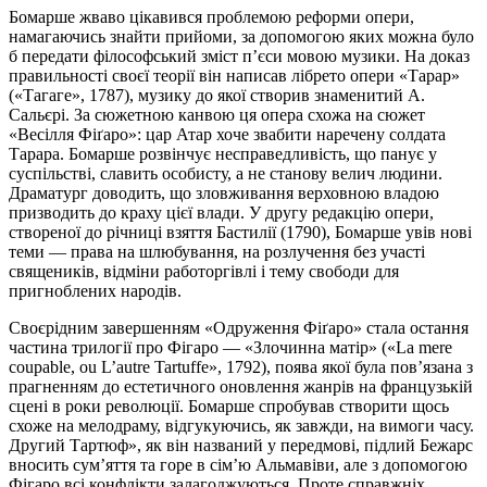
Бомарше жваво цікавився проблемою реформи опери,
намагаючись знайти прийоми, за допомогою яких можна було
б передати філософський зміст п’єси мовою музики. На доказ
правильності своєї теорії він написав лібрето опери «Тарар»
(«Тагаге», 1787), музику до якої створив знаменитий А.
Сальєрі. За сюжетною канвою ця опера схожа на сюжет
«Весілля Фіґаро»: цар Атар хоче звабити наречену солдата
Тарара. Бомарше розвінчує несправедливість, що панує у
суспільстві, славить особисту, а не станову велич людини.
Драматург доводить, що зловживання верховною владою
призводить до краху цієї влади. У другу редакцію опери,
створеної до річниці взяття Бастилії (1790), Бомарше увів нові
теми — права на шлюбування, на розлучення без участі
священиків, відміни работоргівлі і тему свободи для
пригноблених народів.
Своєрідним завершенням «Одруження Фіґаро» стала остання
частина трилогії про Фігаро — «Злочинна матір» («La mere
coupable, ou L’autre Tartuffe», 1792), поява якої була пов’язана з
прагненням до естетичного оновлення жанрів на французькій
сцені в роки революції. Бомарше спробував створити щось
схоже на мелодраму, відгукуючись, як завжди, на вимоги часу.
Другий Тартюф», як він названий у передмові, підлий Бежарс
вносить сум’яття та горе в сім’ю Альмавіви, але з допомогою
Фігаро всі конфлікти залагоджуються. Проте справжніх