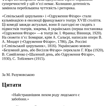
суперечностей у цій п’єсі немає. Колишню дотепність
замінила перебільшена чуттєвість і риторика.
«Севільський цирульник» і «Одруження Фіґаро» стали
кульмінацією в еволюції французького театру XVIII століття.
Ці комедії завжди актуальні, вони й сьогодні не сходять з
підмостків театрів, зокрема, й українських (перша постановка
«Одруження Фіґаро» —в театрі ім. І. Франка; Вінниця, 1920).
На сюжети п’єс Бомарше, крім А. Сальєрі, написали опери В.
А. Моцарт («Одруження Фіґаро», 1786), Дж. Россіні
(«Севільський цирульник», 1816). Українською мовою
«Безумний день, або Весілля Фігаро» переклали Г. Юра (1920),
В. Самійленко («Шалений день, або Одруження Фігаро»,
1930), С. Тобілевич (1915).
За М. Разумовською
Цитати
«Найстрашнішим лихом роду людського є
забобони.»