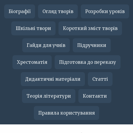
Біографії
Огляд творів
Розробки уроків
Шкільні твори
Короткий зміст творів
Гайди для учнів
Підручники
Хрестоматія
Підготовка до переказу
Дидактичні матеріали
Статті
Теорія літератури
Контакти
Правила користування