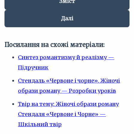
Зміст
Далі
Посилання на схожі матеріали:
Синтез романтизму й реалізму —
Підручник
Стендаль «Червоне і чорне». Жіночі
образи роману — Розробки уроків
Твір на тему: Жіночі образи роману
Стендаля «Червоне і Чорне» —
Шкільний твір