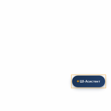
✦
ШІ‑Асистент
Пошук на сайті