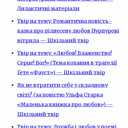
Дидактичні матеріали
Твір на тему: Романтична повість-
казка про піднесену любов Пурпурові
вітрила — Шкільний твір
Твір на тему: «Любов! Блаженство!
Серце! Бог!» (Тема кохання в трагедії
Ґете «Фауст») — Шкільний твір
Як не втратити себе у складному
світі? (за повістю Ульфа Старка
«Маленька книжка про любов») —
Шкільний твір
Твір на тему: Дружба і любов у поемі