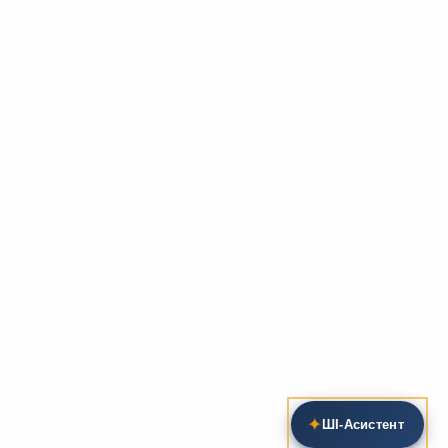
✦
ШІ‑Асистент