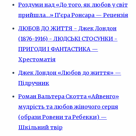
Роздуми над «До того, як любов у світ
прийшла…» П’єра Ронсара — Рецензія
ЛЮБОВ ДО ЖИТТЯ - Джек Лондон
(1876-1916) - ЛЮДСЬКІ СТОСУНКИ -
ПРИГОДИ І ФАНТАСТИКА —
Хрестоматія
Джек Лондон «Любов до життя» —
Підручник
Роман Вальтера Скотта «Айвенго»
мудрість та любов жіночого серця
(образи Ровени та Ребекки) —
Шкільний твір