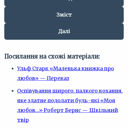
Зміст
Далі
Посилання на схожі матеріали:
Ульф Старк «Маленька книжка про
любов» — Переказ
Оспівування щирого, палкого кохання,
яке здатне подолати будь-які «Моя
любов…» Роберт Бернс — Шкільний
твір