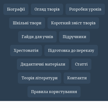
Біографії
Огляд творів
Розробки уроків
Шкільні твори
Короткий зміст творів
Гайди для учнів
Підручники
Хрестоматія
Підготовка до переказу
Дидактичні матеріали
Статті
Теорія літератури
Контакти
Правила користування