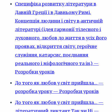
Специфіка розвитку літератури в
Давній Греції і в Давньому Римі.
Концепція людини і світу в античній
літературі (ідея гармонії тілесного і
духовного, любов до життя в усіх його
проявах, відкриття світу, героїчне
служіння, катарсис, поєднання
реального і міфологічного та ін.) —
Розробки уроків
До того як любов у світ прийшла… —
розробка уроку — Розробки уроків
До того як любов у світ прийшла… —
літературний диктант Так чи Ні —