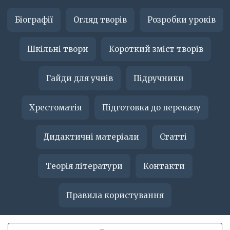
Біографії
Огляд творів
Розробки уроків
Шкільні твори
Короткий зміст творів
Гайди для учнів
Підручники
Хрестоматія
Підготовка до переказу
Дидактичні матеріали
Статті
Теорія літератури
Контакти
Правила користування