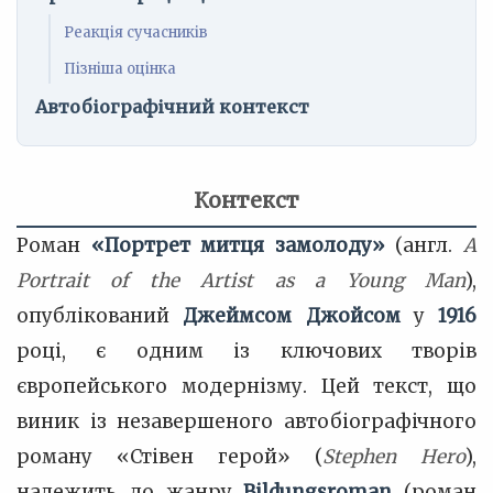
Реакція сучасників
Пізніша оцінка
Автобіографічний контекст
Контекст
Роман
«Портрет митця замолоду»
(англ.
A
Portrait of the Artist as a Young Man
),
опублікований
Джеймсом Джойсом
у
1916
році, є одним із ключових творів
європейського модернізму. Цей текст, що
виник із незавершеного автобіографічного
роману «Стівен герой» (
Stephen Hero
),
належить до жанру
Bildungsroman
(роман