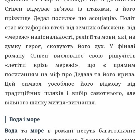
Стівен відчуває зв'язок із птахами, а його
прізвище Дедал посилює цю асоціацію. Політ
стає метафорою втечі від земних обмежень, від
«мереж» національності, релігії та мови, які, на
думку героя, сковують його дух. У фіналі
роману Стівен висловлює свою рішучість
«летіти крізь мережі», що є прямим
посиланням на міф про Дедала та його крила.
Цей символ уособлює його відмову від
традиційних шляхів і вибір самотнього, але
вільного шляху митця-вигнанця.
Вода і море
Вода
та
море
в романі несуть багатозначне