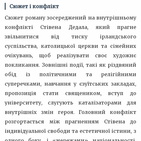
Сюжет і конфлікт
Сюжет роману зосереджений на внутрішньому
конфлікті Стівена Дедала, який прагне
звільнитися від тиску ірландського
суспільства, католицької церкви та сімейних
очікувань, щоб реалізувати своє художнє
покликання. Зовнішні події, такі як різдвяний
обід із політичними та релігійними
суперечками, навчання у єзуїтських закладах,
пропозиція стати священиком, вступ до
університету, слугують каталізаторами для
внутрішніх змін героя. Головний конфлікт
розгортається між прагненням Стівена до
індивідуальної свободи та естетичної істини, з
одного боку, і «мережами» національності,