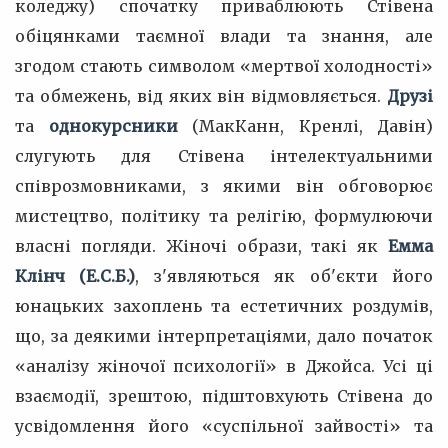
коледжу) спочатку приваблюють Стівена
обіцянками таємної влади та знання, але
згодом стають символом «мертвої холодності»
та обмежень, від яких він відмовляється.
Друзі
та
однокурсники
(МакКанн, Кренлі, Давін)
слугують для Стівена інтелектуальними
співрозмовниками, з якими він обговорює
мистецтво, політику та релігію, формулюючи
власні погляди. Жіночі образи, такі як
Емма
Клінч (Е.С.Б.)
, з'являються як об'єкти його
юнацьких захоплень та естетичних роздумів,
що, за деякими інтерпретаціями, дало початок
«аналізу жіночої психології» в Джойса. Усі ці
взаємодії, зрештою, підштовхують Стівена до
усвідомлення його «суспільної зайвості» та