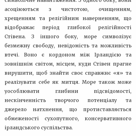
символічне навантаження. З одного боку, вони
асоціюються з чистотою, очищенням,
хрещенням та релігійним наверненням, що
відображає період глибокої релігійності
Стівена. З іншого боку, море символізує
безмежну свободу, невідомість та можливість
втечі. Воно є кордоном між Ірландією та
зовнішнім світом, місцем, куди Стівен прагне
вирушити, щоб знайти своє справжнє «я» та
реалізувати себе як митця. Море також може
уособлювати глибини підсвідомості,
нескінченність творчого потенціалу та
джерело натхнення, що протиставляється
обмеженості сухопутного, консервативного
ірландського суспільства.