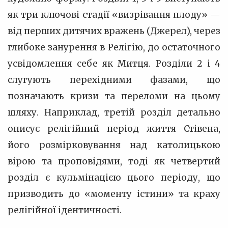
як три ключові стадії «визрівання плоду» —
від перших дитячих вражень (Джерел), через
глибоке занурення в Релігію, до остаточного
усвідомлення себе як Митця. Розділи 2 і 4
слугують перехідними фазами, що
позначають кризи та переломи на цьому
шляху. Наприклад, третій розділ детально
описує релігійний період життя Стівена,
його розмірковування над католицькою
вірою та проповідями, тоді як четвертий
розділ є кульмінацією цього періоду, що
призводить до «моменту істини» та краху
релігійної ідентичності.