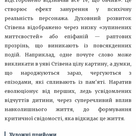
відсторонено відзначав все те, що бачив». Це
створює ефект занурення у психічну
реальність персонажа. Духовний розвиток
Стівена відображено через низку «зупинених
миттєвостей» або епіфаній — раптових
прозрінь, що виникають із повсякденних
подій. Наприклад, одне почуте слово може
викликати в уяві Стівена цілу картину, а думки,
що народжуються зараз, чергуються з
епізодами, які спливають із пам'яті. Наратив
еволюціонує від перших, ледь усвідомлених
відчуттів дитини, через суперечливий вплив
навколишнього життя, до формування
критичної свідомості, яка відкидає це життя.
Художні прийоми