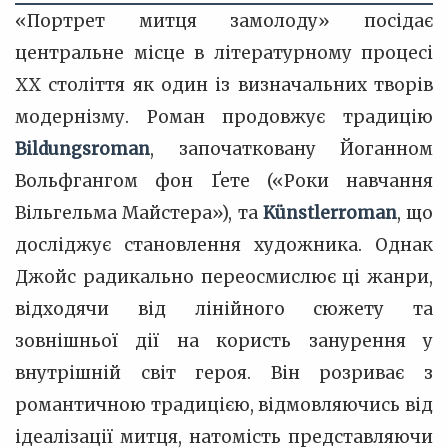
«Портрет митця замолоду» посідає
центральне місце в літературному процесі
XX століття як один із визначальних творів
модернізму. Роман продовжує традицію
Bildungsroman
, започатковану Йоганном
Вольфгангом фон Ґете («Роки навчання
Вільгельма Майстера»), та
Künstlerroman
, що
досліджує становлення художника. Однак
Джойс радикально переосмислює ці жанри,
відходячи від лінійного сюжету та
зовнішньої дії на користь занурення у
внутрішній світ героя. Він розриває з
романтичною традицією, відмовляючись від
ідеалізації митця, натомість представляючи