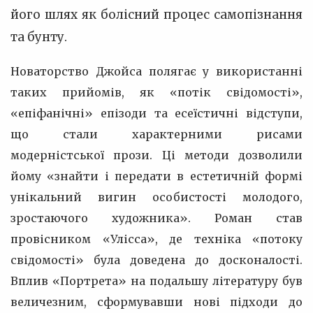
його шлях як болісний процес самопізнання
та бунту.
Новаторство Джойса полягає у використанні
таких прийомів, як «потік свідомості»,
«епіфанічні» епізоди та есеїстичні відступи,
що стали характерними рисами
модерністської прози. Ці методи дозволили
йому «знайти і передати в естетичній формі
унікальний вигин особистості молодого,
зростаючого художника». Роман став
провісником «Улісса», де техніка «потоку
свідомості» була доведена до досконалості.
Вплив «Портрета» на подальшу літературу був
величезним, сформувавши нові підходи до