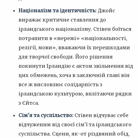
Націоналізм та ідентичність:
Джойс
виражає критичне ставлення до
ірландського націоналізму. Стівен боїться
потрапити в «мережі» «національності,
релігії, мови», вважаючи їх перешкодами
для творчої свободи. Його рішення
покинути Ірландію є актом звільнення від
цих обмежень, хоча в заключній главі він
все ж висловлює солідарність з
ірландською культурою, вплітаючи рядки
з Єйтса.
Сім'я та суспільство:
Стівен відчуває себе
відчуженим від своєї сім'ї та ірландського
суспільства. Сцени, як-от різдвяний обід,