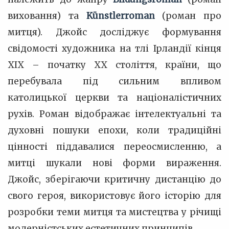
виховання) та
Künstlerroman
(роман про
митця). Джойс досліджує формування
свідомості художника на тлі Ірландії кінця
XIX – початку XX століття, країни, що
перебувала під сильним впливом
католицької церкви та націоналістичних
рухів. Роман відображає інтелектуальні та
духовні пошуки епохи, коли традиційні
цінності піддавалися переосмисленню, а
митці шукали нові форми вираження.
Джойс, зберігаючи критичну дистанцію до
свого героя, використовує його історію для
розробки теми митця та мистецтва у річищі
модерністських естетичних принципів.