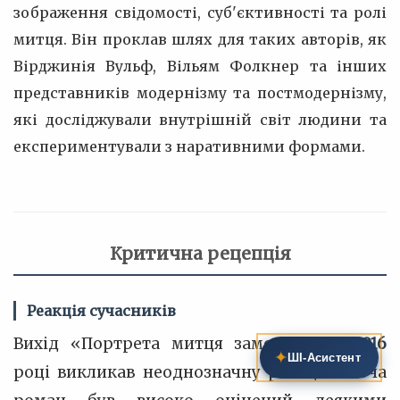
зображення свідомості, суб'єктивності та ролі
митця. Він проклав шлях для таких авторів, як
Вірджинія Вульф, Вільям Фолкнер та інших
представників модернізму та постмодернізму,
які досліджували внутрішній світ людини та
експериментували з наративними формами.
Критична рецепція
Реакція сучасників
Вихід «Портрета митця замолоду» у
1916
✦
ШІ‑Асистент
році викликав неоднозначну реакцію. Хоча