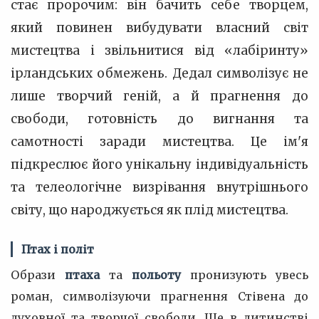
стає пророчим: він бачить себе творцем,
який повинен вибудувати власний світ
мистецтва і звільнитися від «лабіринту»
ірландських обмежень. Дедал символізує не
лише творчий геній, а й прагнення до
свободи, готовність до вигнання та
самотності заради мистецтва. Це ім'я
підкреслює його унікальну індивідуальність
та телеологічне визрівання внутрішнього
світу, що народжується як плід мистецтва.
Птах і політ
Образи
птаха
та
польоту
пронизують увесь
роман, символізуючи прагнення Стівена до
духовної та творчої свободи. Ще в дитинстві