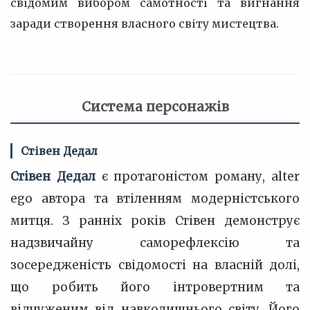
свідомим вибором самотності та вигнання
заради створення власного світу мистецтва.
Система персонажів
Стівен Дедал
Стівен Дедал
є протагоністом роману, alter
ego автора та втіленням модерністського
митця. З ранніх років Стівен демонструє
надзвичайну саморефлексію та
зосередженість свідомості на власній долі,
що робить його інтровертним та
відчуженим від навколишнього світу. Його