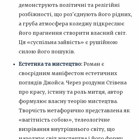
демонструють політичні та релігійні
розбіжності, що роз'єднують його рідних,
а груба атмосфера коледжу підкреслює
його прагнення створити власний світ.
Ця «суспільна зайвість» є рушійною
силою його пошуків.
Естетика та мистецтво:
Роман є
своєрідним маніфестом естетичних
поглядів Джойса. Через роздуми Стівена
про красу, істину та роль митця, автор
формулює власну теорію мистецтва.
Творчість метафорично представлена як
«вагітність собою», телеологічне
визрівання внутрішнього світу, що
народжує світ мистецтва і його форму.