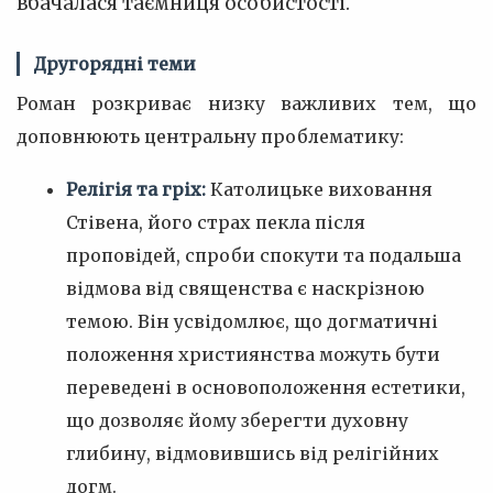
вбачалася таємниця особистості.
Другорядні теми
Роман розкриває низку важливих тем, що
доповнюють центральну проблематику:
Релігія та гріх:
Католицьке виховання
Стівена, його страх пекла після
проповідей, спроби спокути та подальша
відмова від священства є наскрізною
темою. Він усвідомлює, що догматичні
положення християнства можуть бути
переведені в основоположення естетики,
що дозволяє йому зберегти духовну
глибину, відмовившись від релігійних
догм.