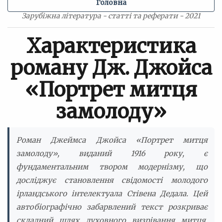
Головна
Зарубіжна література - статті та реферати - 2021
Характеристика
роману Дж. Джойса
«Портрет митця
замолоду»
Роман Джеймса Джойса «Портрет митця
замолоду», виданий 1916 року, є
фундаментальним твором модернізму, що
досліджує становлення свідомості молодого
ірландського інтелектуала Стівена Дедала. Цей
автобіографічно забарвлений текст розкриває
складний шлях духовного визрівання митця,