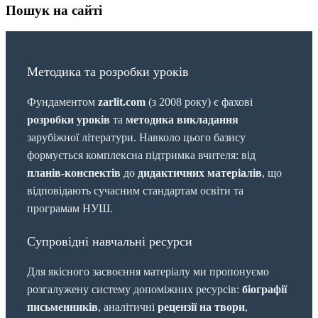
Пошук на сайті
Методика та розробки уроків
Фундаментом
zarlit.com
(з 2008 року) є фахові
розробки уроків
та
методика викладання
зарубіжної літератури. Навколо цього базису
формується комплексна підтримка вчителя: від
планів-конспектів
до
дидактичних матеріалів
, що
відповідають сучасним стандартам освіти та
програмам НУШ.
Супровідні навчальні ресурси
Для якісного засвоєння матеріалу ми пропонуємо
розгалужену систему допоміжних ресурсів:
біографії
письменників
, аналітичні
рецензії на твори
,