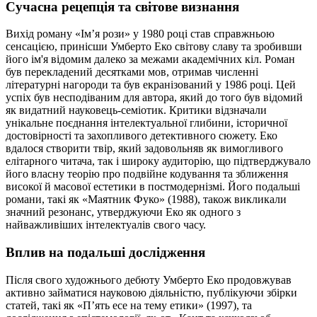
Сучасна рецепція та світове визнання
Вихід роману «Ім’я рози» у 1980 році став справжньою
сенсацією, принісши Умберто Еко світову славу та зробивши
його ім'я відомим далеко за межами академічних кіл. Роман
був перекладений десятками мов, отримав численні
літературні нагороди та був екранізований у 1986 році. Цей
успіх був несподіваним для автора, який до того був відомий
як видатний науковець-семіотик. Критики відзначали
унікальне поєднання інтелектуальної глибини, історичної
достовірності та захопливого детективного сюжету. Еко
вдалося створити твір, який задовольняв як вимогливого
елітарного читача, так і широку аудиторію, що підтверджувало
його власну теорію про подвійне кодування та зближення
високої й масової естетики в постмодернізмі. Його подальші
романи, такі як «Маятник Фуко» (1988), також викликали
значний резонанс, утверджуючи Еко як одного з
найважливіших інтелектуалів свого часу.
Вплив на подальші дослідження
Після свого художнього дебюту Умберто Еко продовжував
активно займатися науковою діяльністю, публікуючи збірки
статей, такі як «П’ять есе на тему етики» (1997), та