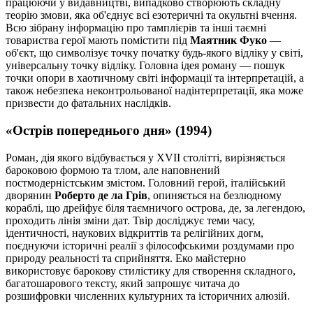
працюючи у видавництві, випадково створюють складну
теорію змови, яка об'єднує всі езотеричні та окультні вчення.
Всю зібрану інформацію про тамплієрів та інші таємні
товариства герої мають помістити під
Маятник Фуко
—
об'єкт, що символізує точку початку будь-якого відліку у світі,
універсальну точку відліку. Головна ідея роману — пошук
точки опори в хаотичному світі інформації та інтерпретацій, а
також небезпека неконтрольованої надінтерпретації, яка може
призвести до фатальних наслідків.
«Острів попереднього дня» (1994)
Роман, дія якого відбувається у XVII столітті, вирізняється
бароковою формою та тлом, але наповнений
постмодерністським змістом. Головний герой, італійський
дворянин
Роберто де ла Грів
, опиняється на безлюдному
кораблі, що дрейфує біля таємничого острова, де, за легендою,
проходить лінія зміни дат. Твір досліджує теми часу,
ідентичності, наукових відкриттів та релігійних догм,
поєднуючи історичні реалії з філософськими роздумами про
природу реальності та сприйняття. Еко майстерно
використовує барокову стилістику для створення складного,
багатошарового тексту, який запрошує читача до
розшифровки численних культурних та історичних алюзій.