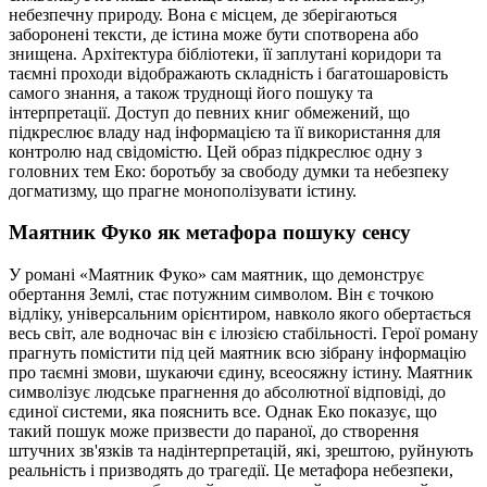
небезпечну природу. Вона є місцем, де зберігаються
заборонені тексти, де істина може бути спотворена або
знищена. Архітектура бібліотеки, її заплутані коридори та
таємні проходи відображають складність і багатошаровість
самого знання, а також труднощі його пошуку та
інтерпретації. Доступ до певних книг обмежений, що
підкреслює владу над інформацією та її використання для
контролю над свідомістю. Цей образ підкреслює одну з
головних тем Еко: боротьбу за свободу думки та небезпеку
догматизму, що прагне монополізувати істину.
Маятник Фуко як метафора пошуку сенсу
У романі «Маятник Фуко» сам маятник, що демонструє
обертання Землі, стає потужним символом. Він є точкою
відліку, універсальним орієнтиром, навколо якого обертається
весь світ, але водночас він є ілюзією стабільності. Герої роману
прагнуть помістити під цей маятник всю зібрану інформацію
про таємні змови, шукаючи єдину, всеосяжну істину. Маятник
символізує людське прагнення до абсолютної відповіді, до
єдиної системи, яка пояснить все. Однак Еко показує, що
такий пошук може призвести до параної, до створення
штучних зв'язків та надінтерпретацій, які, зрештою, руйнують
реальність і призводять до трагедії. Це метафора небезпеки,