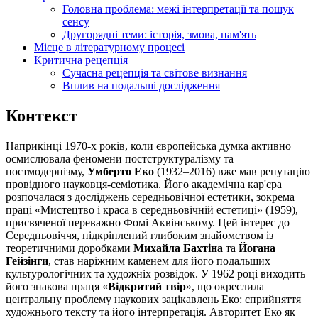
Головна проблема: межі інтерпретації та пошук
сенсу
Другорядні теми: історія, змова, пам'ять
Місце в літературному процесі
Критична рецепція
Сучасна рецепція та світове визнання
Вплив на подальші дослідження
Контекст
Наприкінці 1970-х років, коли європейська думка активно
осмислювала феномени постструктуралізму та
постмодернізму,
Умберто Еко
(1932–2016) вже мав репутацію
провідного науковця-семіотика. Його академічна кар'єра
розпочалася з досліджень середньовічної естетики, зокрема
праці «Мистецтво і краса в середньовічній естетиці» (1959),
присвяченої переважно Фомі Аквінському. Цей інтерес до
Середньовіччя, підкріплений глибоким знайомством із
теоретичними доробками
Михайла Бахтіна
та
Йогана
Гейзінги
, став наріжним каменем для його подальших
культурологічних та художніх розвідок. У 1962 році виходить
його знакова праця «
Відкритий твір
», що окреслила
центральну проблему наукових зацікавлень Еко: сприйняття
художнього тексту та його інтерпретація. Авторитет Еко як