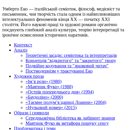
Умберто Еко — італійський семіотик, філософ, медієвіст та
письменник, чия творчість стала одним із найвпливовіших
інтелектуальних феноменів кінця XX — початку XXI
століття. Його наукові праці та художні романи органічно
поєднують глибокий аналіз культури, теорію інтерпретації та
іронічне осмислення історичних наративів.
Контекст
Аналіз
Теоретичні засади: семіотика та інтерпретація
Концепція "відкритого" та "закритого" твору
Подвійне кодування та "зразковий читач"
Постмодернізм у трактуванні Еко
Художня проза
«Ім’я рози» (1980)
«Маятник Фуко» (1988)
«Острів попереднього дня» (1994)
«Баудоліно» (2000)
«Таємне полум’я цариці Лоанни» (2004)
«Нульовий номер» (2015)
Образи і символи
Середньовічна бібліотека як лабіринт знання
Маятник Фуко як метафора пошуку сенсу
Проблематика і теми