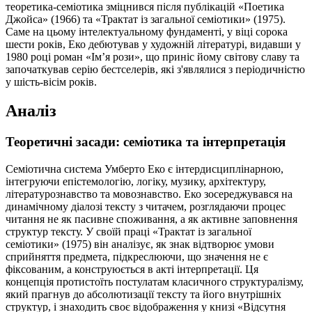
теоретика-семіотика зміцнився після публікацій «Поетика
Джойса» (1966) та «Трактат із загальної семіотики» (1975).
Саме на цьому інтелектуальному фундаменті, у віці сорока
шести років, Еко дебютував у художній літературі, видавши у
1980 році роман «Ім’я рози», що приніс йому світову славу та
започаткував серію бестселерів, які з'являлися з періодичністю
у шість-вісім років.
Аналіз
Теоретичні засади: семіотика та інтерпретація
Семіотична система Умберто Еко є інтердисциплінарною,
інтегруючи епістемологію, логіку, музику, архітектуру,
літературознавство та мовознавство. Еко зосереджувався на
динамічному діалозі тексту з читачем, розглядаючи процес
читання не як пасивне споживання, а як активне заповнення
структур тексту. У своїй праці «Трактат із загальної
семіотики» (1975) він аналізує, як знак відтворює умови
сприйняття предмета, підкреслюючи, що значення не є
фіксованим, а конструюється в акті інтерпретації. Ця
концепція протистоїть постулатам класичного структуралізму,
який прагнув до абсолютизації тексту та його внутрішніх
структур, і знаходить своє відображення у книзі «Відсутня