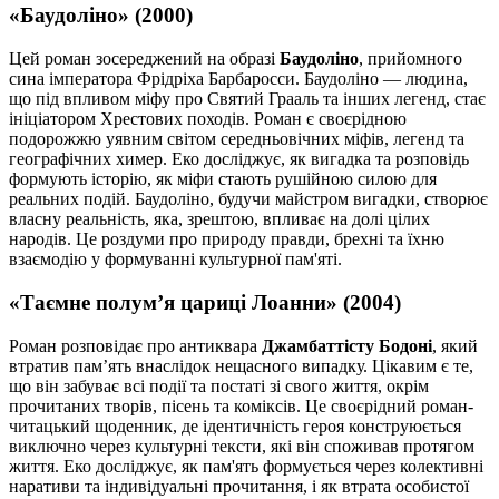
«Баудоліно» (2000)
Цей роман зосереджений на образі
Баудоліно
, прийомного
сина імператора Фрідріха Барбаросси. Баудоліно — людина,
що під впливом міфу про Святий Грааль та інших легенд, стає
ініціатором Хрестових походів. Роман є своєрідною
подорожжю уявним світом середньовічних міфів, легенд та
географічних химер. Еко досліджує, як вигадка та розповідь
формують історію, як міфи стають рушійною силою для
реальних подій. Баудоліно, будучи майстром вигадки, створює
власну реальність, яка, зрештою, впливає на долі цілих
народів. Це роздуми про природу правди, брехні та їхню
взаємодію у формуванні культурної пам'яті.
«Таємне полум’я цариці Лоанни» (2004)
Роман розповідає про антиквара
Джамбаттісту Бодоні
, який
втратив пам’ять внаслідок нещасного випадку. Цікавим є те,
що він забуває всі події та постаті зі свого життя, окрім
прочитаних творів, пісень та коміксів. Це своєрідний роман-
читацький щоденник, де ідентичність героя конструюється
виключно через культурні тексти, які він споживав протягом
життя. Еко досліджує, як пам'ять формується через колективні
наративи та індивідуальні прочитання, і як втрата особистої