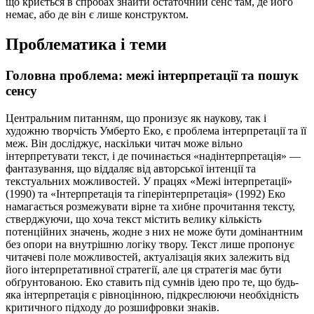
що криється в спробах знайти остаточний сенс там, де його
немає, або де він є лише конструктом.
Проблематика і теми
Головна проблема: межі інтерпретації та пошук
сенсу
Центральним питанням, що пронизує як наукову, так і
художню творчість Умберто Еко, є проблема інтерпретації та її
меж. Він досліджує, наскільки читач може вільно
інтерпретувати текст, і де починається «надінтерпретація» —
фантазування, що віддаляє від авторської інтенції та
текстуальних можливостей. У працях «Межі інтерпретації»
(1990) та «Інтерпретація та гіперінтерпретація» (1992) Еко
намагається розмежувати вірне та хибне прочитання тексту,
стверджуючи, що хоча текст містить велику кількість
потенційних значень, жодне з них не може бути домінантним
без опори на внутрішню логіку твору. Текст лише пропонує
читачеві поле можливостей, актуалізація яких залежить від
його інтерпретативної стратегії, але ця стратегія має бути
обґрунтованою. Еко ставить під сумнів ідею про те, що будь-
яка інтерпретація є рівноцінною, підкреслюючи необхідність
критичного підходу до розшифровки знаків.