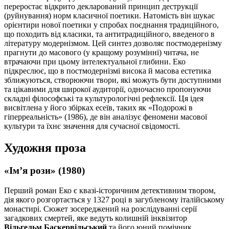
переростає відкрито декларований принцип деструкції
(руйнування) норм класичної поетики. Натомість він шукає
орієнтири нової поетики у спробах поєднання традиційного,
що походить від класики, та антитрадиційного, введеного в
літературу модернізмом. Цей синтез дозволяє постмодернізму
прагнути до масового (у кращому розумінні) читача, не
втрачаючи при цьому інтелектуальної глибини. Еко
підкреслює, що в постмодернізмі висока й масова естетика
зближуються, створюючи твори, які можуть бути доступними
та цікавими для широкої аудиторії, одночасно пропонуючи
складні філософські та культурологічні рефлексії. Ця ідея
висвітлена у його збірках есеїв, таких як «Подорожі в
гіперреальність» (1986), де він аналізує феномени масової
культури та їхнє значення для сучасної свідомості.
Художня проза
«Ім’я рози» (1980)
Перший роман Еко є квазі-історичним детективним твором,
дія якого розгортається у 1327 році в загубленому італійському
монастирі. Сюжет зосереджений на розслідуванні серії
загадкових смертей, яке ведуть колишній інквізитор
Вільгельм Баскервільський
та його юний помічник,