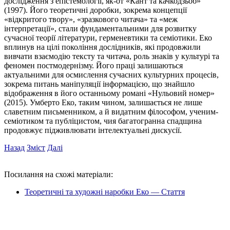
дослідження з епістемології, як-от «Кант та качкодзьоб»
(1997). Його теоретичні доробки, зокрема концепції
«відкритого твору», «зразкового читача» та «меж
інтерпретації», стали фундаментальними для розвитку
сучасної теорії літератури, герменевтики та семіотики. Еко
вплинув на цілі покоління дослідників, які продовжили
вивчати взаємодію тексту та читача, роль знаків у культурі та
феномен постмодернізму. Його праці залишаються
актуальними для осмислення сучасних культурних процесів,
зокрема питань маніпуляції інформацією, що знайшло
відображення в його останньому романі «Нульовий номер»
(2015). Умберто Еко, таким чином, залишається не лише
славетним письменником, а й видатним філософом, ученим-
семіотиком та публіцистом, чия багатогранна спадщина
продовжує підживлювати інтелектуальні дискусії.
Назад
Зміст
Далі
Посилання на схожі матеріали:
Теоретичні та художні наробки Еко — Стаття