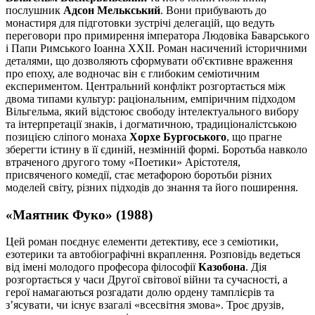
послушник
Адсон Мелькський
. Вони прибувають до
монастиря для підготовки зустрічі делегацій, що ведуть
переговори про примирення імператора Людовіка Баварського
і Папи Римського Іоанна ХХІІ. Роман насичений історичними
деталями, що дозволяють сформувати об'єктивне враження
про епоху, але водночас він є глибоким семіотичним
експериментом. Центральний конфлікт розгортається між
двома типами культур: раціональним, емпіричним підходом
Вільгельма, який відстоює свободу інтелектуального вибору
та інтерпретації знаків, і догматичною, традиціоналістською
позицією сліпого монаха
Хорхе Бургоського
, що прагне
зберегти істину в її єдиній, незмінній формі. Боротьба навколо
втраченого другого тому «Поетики» Арістотеля,
присвяченого комедії, стає метафорою боротьби різних
моделей світу, різних підходів до знання та його поширення.
«Маятник Фуко» (1988)
Цей роман поєднує елементи детективу, есе з семіотики,
езотерики та автобіографічні вкраплення. Розповідь ведеться
від імені молодого професора філософії
Казобона
. Дія
розгортається у часи Другої світової війни та сучасності, а
герої намагаються розгадати долю ордену тамплієрів та
з’ясувати, чи існує взагалі «всесвітня змова». Троє друзів,