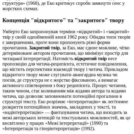
структура» (1968), де Еко критикує спроби замкнути сенс у
жорстких схемах.
Концепція "відкритого" та "закритого" твору
Умберто Еко запропонував терміни «відкритий» і «закритий»
твір у своїй однойменній книзі 1962 року. Обидва типи творів
є завершеними, проте вони пропонують різні форми
прочитання.
Закритий твір
, за Еко, має єдине можливе, чітко
детерміноване автором прочитання, що мінімізує простір для
читацької інтерпретації. Натомість
відкритий твір
несе
пропозицію для читача-реципієнта, естетичне повідомлення,
що містить перспективи взаємодії твору і читача. Прикладом
відкритого твору може слугувати авангардна музика чи
поезія, де структура не є жорстко фіксованою, а вимагає
активного співтворення з боку реципієнта. Процес читання,
таким чином, стає коливанням між кодами автора та кодами
читача, що дозволяє заповнювати потенційні прогалини в
структурі тексту. Еко розрізняє «інтерпретацію» як легітимне
розкриття потенційних значень, закладених у тексті, та
«надінтерпретацію» — фантазування читача, що виходить за
межі авторських інтенцій та текстуальних можливостей, як це
висвітлено у працях «Межі інтерпретації» (1990) та
«Інтерпретація та гіперінтерпретація» (1992).