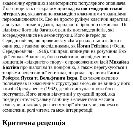
академічну ерудицію з майстерністю популярного оповідача.
Його творчість є яскравим прикладом
постмодерністської
літератури
, яка активно взаємодіє з класичними традиціями,
переосмислюючи їх. Еко не просто руйнує класичні наративи,
а вступає з ними в діалог, пародіює та іронічно осмислює. Це
відрізняє його від багатьох ранніх постмодерністів, які
зосереджувалися на деконструкції. Його інтерес до
Середньовіччя, що проявився у «Ім’я рози», ставить його в
один ряд з такими дослідниками, як
Йоган Гейзінга
(«Осінь
Середньовіччя», 1919), чиї праці вплинули на розуміння Еко
цієї епохи. Водночас, його семіотичні дослідження та
концепція «відкритого твору» є продовженням ідей
Михайла
Бахтіна
про діалогізм та поліфонію, а також перегукуються з
теоріями рецептивної естетики, зокрема з працями
Ганса
Роберта Яусса
та
Вольфганга Ізера
. Еко також активно
полемізував із класичним структуралізмом, як це видно у його
книзі «Opera aperta» (1962), де він виступає проти його
постулатів. Його вплив відчутний у сучасній прозі, яка
поєднує інтелектуальну глибину з елементами масової
культури, а також у розвитку теорії літератури, зокрема в
осмисленні ролі читача та меж інтерпретації.
Критична рецепція