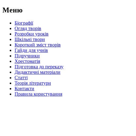
Меню
Біографії
Огляд творів
Розробки уроків
Шкільні твори
Короткий зміст творів
Гайди для учнів
Підручники
Хрестоматія
Підготовка до переказу
Дидактичні матеріали
Статті
Теорія літератури
Контакти
Правила користування