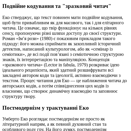
Подвійне кодування та "зразковий читач"
Еко стверджує, що текст повинен мати подвійне кодування,
щоб бути привабливим як для масового, так і для елітарного
читача. Це означає, що твір функціонує на кількох рівнях
сенсу, пропонуючи різні шляхи доступу до своєї структури.
Роман «Ім’я рози» (1980) є показовим прикладом такого
підходу: його можна сприймати як захопливий історичний
детектив, написаний культурологом, або як «семінар із
семіотики», де всі події пов’язані з семіотичною структурою
знаків, їх інтерпретацією та маніпуляцією. Концепція
«зразкового читача» (Lector in fabula, 1979) розкриває ідею
ідеального реципієнта, який здатний розшифрувати всі
закладені автором коди та ідеології, активно взаємодіючи з
текстом. Процес читання для Еко — це наближення читача до
авторських кодів, а потім співвіднесення цих кодів із
власними, що створює динамічну взаємодію та заповнює
структуру твору.
Постмодернізм у трактуванні Еко
Умберто Еко розглядає постмодернізм не просто як
літературний напрям, а як певний духовний стан та
особливого роду гру. На його думку, постмодернізм