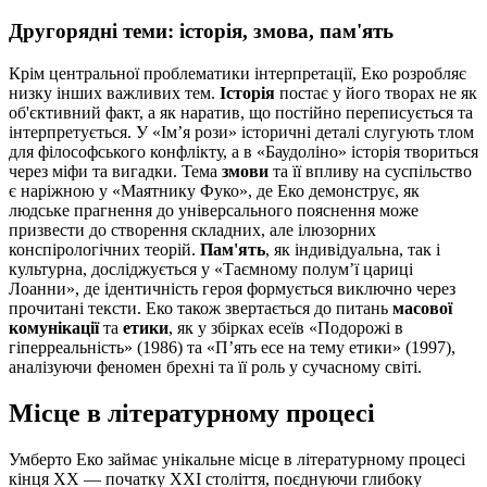
Другорядні теми: історія, змова, пам'ять
Крім центральної проблематики інтерпретації, Еко розробляє
низку інших важливих тем.
Історія
постає у його творах не як
об'єктивний факт, а як наратив, що постійно переписується та
інтерпретується. У «Ім’я рози» історичні деталі слугують тлом
для філософського конфлікту, а в «Баудоліно» історія твориться
через міфи та вигадки. Тема
змови
та її впливу на суспільство
є наріжною у «Маятнику Фуко», де Еко демонструє, як
людське прагнення до універсального пояснення може
призвести до створення складних, але ілюзорних
конспірологічних теорій.
Пам'ять
, як індивідуальна, так і
культурна, досліджується у «Таємному полум’ї цариці
Лоанни», де ідентичність героя формується виключно через
прочитані тексти. Еко також звертається до питань
масової
комунікації
та
етики
, як у збірках есеїв «Подорожі в
гіперреальність» (1986) та «П’ять есе на тему етики» (1997),
аналізуючи феномен брехні та її роль у сучасному світі.
Місце в літературному процесі
Умберто Еко займає унікальне місце в літературному процесі
кінця XX — початку XXI століття, поєднуючи глибоку