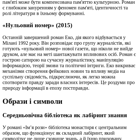
пам'яті може бути компенсована пам'яттю культурною. Роман
є глибоким зануренням у феномен пам'яті, ідентичності та
ролі літератури в їхньому формуванні.
«Нульовий номер» (2015)
Останній завершений роман Еко, дія якого відбувається у
Мілані 1992 року. Він розповідає про групу журналістів, які
готують «нульовий номер» нової газети, що ніколи не вийде
друком, але має на меті шантажувати впливових осіб. Роман є
гострою сатирою на сучасну журналістику, маніпуляцію
інформацією, теорії змови та політичні інтриги. Еко викриває
механізми створення фейкових новин та впливу медіа на
суспільну свідомість, підкреслюючи, як легко можна
спотворити правду заради власних інтересів. Це роздуми про
природу інформації в епоху постправди.
Образи і символи
Середньовічна бібліотека як лабіринт знання
У романі «Ім’я рози» бібліотека монастиря є центральним
образом, що функціонує як складний лабіринт, який
символізує не лише сховище знань, а й їхню приховану,