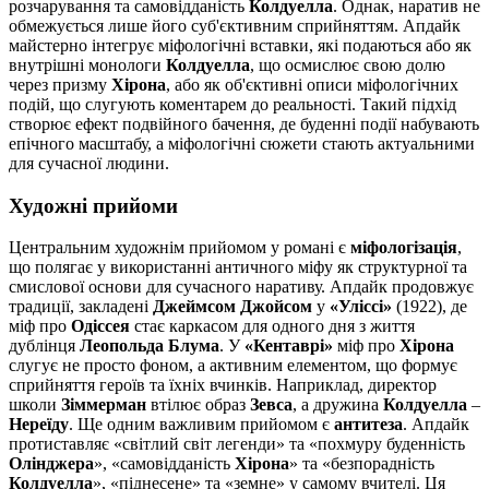
розчарування та самовідданість
Колдуелла
. Однак, наратив не
обмежується лише його суб'єктивним сприйняттям. Апдайк
майстерно інтегрує міфологічні вставки, які подаються або як
внутрішні монологи
Колдуелла
, що осмислює свою долю
через призму
Хірона
, або як об'єктивні описи міфологічних
подій, що слугують коментарем до реальності. Такий підхід
створює ефект подвійного бачення, де буденні події набувають
епічного масштабу, а міфологічні сюжети стають актуальними
для сучасної людини.
Художні прийоми
Центральним художнім прийомом у романі є
міфологізація
,
що полягає у використанні античного міфу як структурної та
смислової основи для сучасного наративу. Апдайк продовжує
традиції, закладені
Джеймсом Джойсом
у
«Уліссі»
(1922), де
міф про
Одіссея
стає каркасом для одного дня з життя
дублінця
Леопольда Блума
. У
«Кентаврі»
міф про
Хірона
слугує не просто фоном, а активним елементом, що формує
сприйняття героїв та їхніх вчинків. Наприклад, директор
школи
Зіммерман
втілює образ
Зевса
, а дружина
Колдуелла
–
Нереїду
. Ще одним важливим прийомом є
антитеза
. Апдайк
протиставляє «світлий світ легенди» та «похмуру буденність
Олінджера
», «самовідданість
Хірона
» та «безпорадність
Колдуелла
», «піднесене» та «земне» у самому вчителі. Ця