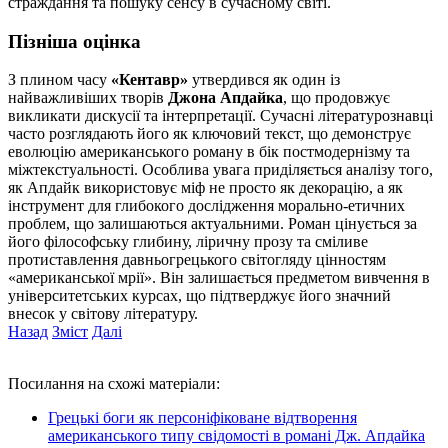
страждання та пошуку сенсу в сучасному світі.
Пізніша оцінка
З плином часу
«Кентавр»
утвердився як один із
найважливіших творів
Джона Апдайка
, що продовжує
викликати дискусії та інтерпретації. Сучасні літературознавці
часто розглядають його як ключовий текст, що демонструє
еволюцію американського роману в бік постмодернізму та
міжтекстуальності. Особлива увага приділяється аналізу того,
як Апдайк використовує міф не просто як декорацію, а як
інструмент для глибокого дослідження морально-етичних
проблем, що залишаються актуальними. Роман цінується за
його філософську глибину, ліричну прозу та сміливе
протиставлення давньогрецького світогляду цінностям
«американської мрії». Він залишається предметом вивчення в
університетських курсах, що підтверджує його значний
внесок у світову літературу.
Назад
Зміст
Далі
Посилання на схожі матеріали:
Грецькі боги як персоніфіковане відтворення
американського типу свідомості в романі Дж. Апдайка