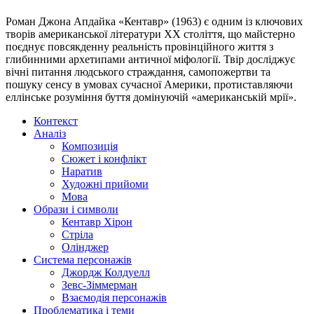
Роман Джона Апдайка «Кентавр» (1963) є одним із ключових
творів американської літератури XX століття, що майстерно
поєднує повсякденну реальність провінційного життя з
глибинними архетипами античної міфології. Твір досліджує
вічні питання людського страждання, самопожертви та
пошуку сенсу в умовах сучасної Америки, протиставляючи
еллінське розуміння буття домінуючій «американській мрії».
Контекст
Аналіз
Композиція
Сюжет і конфлікт
Наратив
Художні прийоми
Мова
Образи і символи
Кентавр Хірон
Стріла
Олінджер
Система персонажів
Джордж Колдуелл
Зевс-Зіммерман
Взаємодія персонажів
Проблематика і теми