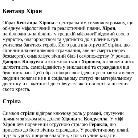
Кентавр Хірон
Образ
Кентавра Хірона
є центральним символом роману, що
об'єднує міфологічний та реалістичний плани.
Хірон
,
напівлюдина-напівкінь, у грецькій міфології відомий своєю
мудрістю, благородством та здатністю до зцілення, був
учителем багатьох героїв. Його рана від отруєної стріли, що
спричинила невиліковні страждання, але не смерть (через
безсмертя), символізує вічний біль і самопожертву. У романі
Джордж Колдуелл
ототожнюється з
Хіроном
, втілюючи його
шляхетність, самовідданість у викладанні та страждання від
буденних ран. Цей образ підкреслює ідею, що справжня велич
людини полягає не в її соціальному статусі чи матеріальному
достатку, а в здатності до співчуття, жертовності та несення
свого хреста.
Стріла
Символ
стріли
відіграє ключову роль у романі, слугуючи
прямим зв'язком між долею
Хірона
та
Колдуелла
. У міфі
Хірон
був поранений отруєною стрілою
Геракла
, що
призвело до його вічних страждань. У реалістичному плані,
під час уроку природознавства, хтось із учнів кидає в