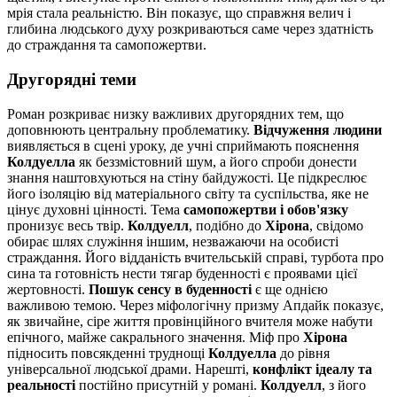
мрія стала реальністю. Він показує, що справжня велич і
глибина людського духу розкриваються саме через здатність
до страждання та самопожертви.
Другорядні теми
Роман розкриває низку важливих другорядних тем, що
доповнюють центральну проблематику.
Відчуження людини
виявляється в сцені уроку, де учні сприймають пояснення
Колдуелла
як беззмістовний шум, а його спроби донести
знання наштовхуються на стіну байдужості. Це підкреслює
його ізоляцію від матеріального світу та суспільства, яке не
цінує духовні цінності. Тема
самопожертви і обов'язку
пронизує весь твір.
Колдуелл
, подібно до
Хірона
, свідомо
обирає шлях служіння іншим, незважаючи на особисті
страждання. Його відданість вчительській справі, турбота про
сина та готовність нести тягар буденності є проявами цієї
жертовності.
Пошук сенсу в буденності
є ще однією
важливою темою. Через міфологічну призму Апдайк показує,
як звичайне, сіре життя провінційного вчителя може набути
епічного, майже сакрального значення. Міф про
Хірона
підносить повсякденні труднощі
Колдуелла
до рівня
універсальної людської драми. Нарешті,
конфлікт ідеалу та
реальності
постійно присутній у романі.
Колдуелл
, з його