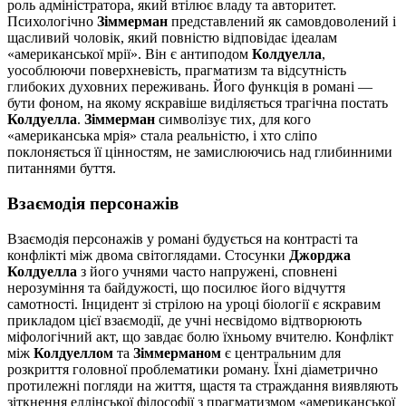
роль адміністратора, який втілює владу та авторитет.
Психологічно
Зіммерман
представлений як самовдоволений і
щасливий чоловік, який повністю відповідає ідеалам
«американської мрії». Він є антиподом
Колдуелла
,
уособлюючи поверхневість, прагматизм та відсутність
глибоких духовних переживань. Його функція в романі —
бути фоном, на якому яскравіше виділяється трагічна постать
Колдуелла
.
Зіммерман
символізує тих, для кого
«американська мрія» стала реальністю, і хто сліпо
поклоняється її цінностям, не замислюючись над глибинними
питаннями буття.
Взаємодія персонажів
Взаємодія персонажів у романі будується на контрасті та
конфлікті між двома світоглядами. Стосунки
Джорджа
Колдуелла
з його учнями часто напружені, сповнені
нерозуміння та байдужості, що посилює його відчуття
самотності. Інцидент зі стрілою на уроці біології є яскравим
прикладом цієї взаємодії, де учні несвідомо відтворюють
міфологічний акт, що завдає болю їхньому вчителю. Конфлікт
між
Колдуеллом
та
Зіммерманом
є центральним для
розкриття головної проблематики роману. Їхні діаметрично
протилежні погляди на життя, щастя та страждання виявляють
зіткнення еллінської філософії з прагматизмом «американської