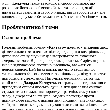
мрії».
Колдуелл
також взаємодіє зі своєю родиною, що
розкриває його як люблячого батька та чоловіка, який
намагається захистити своїх близьких від суворості світу, але
водночас відчуває себе нездатним забезпечити їм гідне життя.
Проблематика і теми
Головна проблема
Головна проблема роману
«Кентавр»
полягає у зіткненні двох
діаметрально протилежних підходів до оцінки внутрішнього,
духовного стану людини: давньогрецького та сучасного
американського. Відповідно до «американської мрії», людина,
яка не відчуває себе постійно щасливою, вважається
ненормальною. Цей ідеал щастя, що часто зводиться до
матеріального благополуччя та зовнішнього успіху, заперечує
природність страждання. Натомість, еллінський світогляд,
який втілює
Джордж Колдуелл
, стверджує, що страждання є
природним станом людської душі. Жити для елліна означає
страждати, а страждання породжує трагедію, яка, у свою
чергу, є джерелом мистецтва. Апдайк протестує проти
принижуюче високого призначення людини «американської
мрії», яка зводить людське існування до гонитви за ілюзорним
щастям, і виступає проти сліпого поклоніння тим, для кого ця