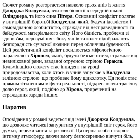
Сюжет роману розгортається навколо трьох днів із життя
Джорджа Колдуелла
, вчителя біології в середній школі
Олінджера
, та його сина
Пітера
. Основний конфлікт полягає
у внутрішній боротьбі
Колдуелла
, який, будучи ідеалістом і
самовідданою особистістю, страждає від несправедливості та
байдужості матеріального світу. Його бідність, проблеми зі
здоров'ям, нерозуміння з боку учнів та колег відображають
безпорадність сучасної людини перед обличчям буденності.
Цей реалістичний конфлікт посилюється міфологічною
паралеллю з
Хіроном
, який, будучи безсмертним, страждає від
невиліковної рани, завданої отруєною стрілою
Геракла
.
Кульмінацією сюжету стає інцидент на уроці
природознавства, коли хтось із учнів запускає в
Колдуелла
залізною стрілою, що пробиває йому щиколотку. Ця подія стає
прямим зіткненням міфу та реальності, підкреслюючи трагічну
долю героя, який, подібно до
Хірона
, приречений на
страждання заради інших.
Наратив
Оповідання у романі ведеться від імені
Джорджа Колдуелла
,
що дозволяє читачеві зануритися у внутрішній світ героя, його
думки, переживання та рефлексії. Ця перша особа створює
інтимну атмосферу, даючи змогу безпосередньо відчути біль,