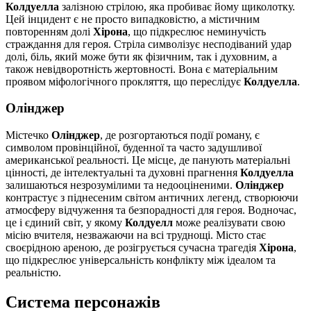
Колдуелла
залізною стрілою, яка пробиває йому щиколотку.
Цей інцидент є не просто випадковістю, а містичним
повторенням долі
Хірона
, що підкреслює неминучість
страждання для героя. Стріла символізує несподіваний удар
долі, біль, який може бути як фізичним, так і духовним, а
також невідворотність жертовності. Вона є матеріальним
проявом міфологічного прокляття, що переслідує
Колдуелла
.
Олінджер
Містечко
Олінджер
, де розгортаються події роману, є
символом провінційної, буденної та часто задушливої
американської реальності. Це місце, де панують матеріальні
цінності, де інтелектуальні та духовні прагнення
Колдуелла
залишаються незрозумілими та недооціненими.
Олінджер
контрастує з піднесеним світом античних легенд, створюючи
атмосферу відчуження та безпорадності для героя. Водночас,
це і єдиний світ, у якому
Колдуелл
може реалізувати свою
місію вчителя, незважаючи на всі труднощі. Місто стає
своєрідною ареною, де розігрується сучасна трагедія
Хірона
,
що підкреслює універсальність конфлікту між ідеалом та
реальністю.
Система персонажів