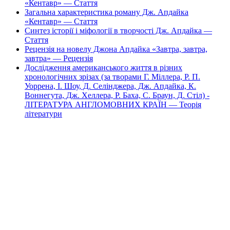
«Кентавр» — Стаття
Загальна характеристика роману Дж. Апдайка
«Кентавр» — Стаття
Синтез історії і міфології в творчості Дж. Апдайка —
Стаття
Рецензія на новелу Джона Апдайка «Завтра, завтра,
завтра» — Рецензія
Дослідження американського життя в різних
хронологічних зрізах (за творами Г. Міллера, Р. П.
Уоррена, І. Шоу, Д. Селінджера, Дж. Апдайка, К.
Воннегута, Дж. Хеллера, Р. Баха, С. Браун, Д. Стіл) -
ЛІТЕРАТУРА АНГЛОМОВНИХ КРАЇН — Теорія
літератури