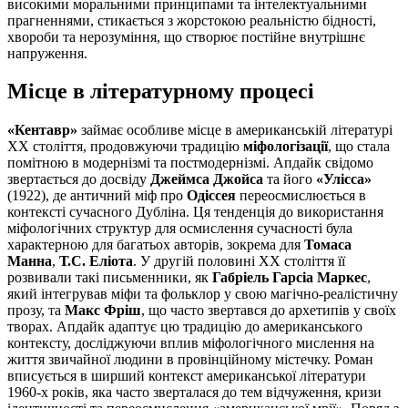
високими моральними принципами та інтелектуальними
прагненнями, стикається з жорстокою реальністю бідності,
хвороби та нерозуміння, що створює постійне внутрішнє
напруження.
Місце в літературному процесі
«Кентавр»
займає особливе місце в американській літературі
XX століття, продовжуючи традицію
міфологізації
, що стала
помітною в модернізмі та постмодернізмі. Апдайк свідомо
звертається до досвіду
Джеймса Джойса
та його
«Улісса»
(1922), де античний міф про
Одіссея
переосмислюється в
контексті сучасного Дубліна. Ця тенденція до використання
міфологічних структур для осмислення сучасності була
характерною для багатьох авторів, зокрема для
Томаса
Манна
,
Т.С. Еліота
. У другій половині XX століття її
розвивали такі письменники, як
Габріель Гарсіа Маркес
,
який інтегрував міфи та фольклор у свою магічно-реалістичну
прозу, та
Макс Фріш
, що часто звертався до архетипів у своїх
творах. Апдайк адаптує цю традицію до американського
контексту, досліджуючи вплив міфологічного мислення на
життя звичайної людини в провінційному містечку. Роман
вписується в ширший контекст американської літератури
1960-х років, яка часто зверталася до тем відчуження, кризи