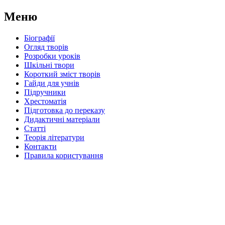
Меню
Біографії
Огляд творів
Розробки уроків
Шкільні твори
Короткий зміст творів
Гайди для учнів
Підручники
Хрестоматія
Підготовка до переказу
Дидактичні матеріали
Статті
Теорія літератури
Контакти
Правила користування