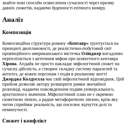
знайти нові способи осмислення сучасності через призму
давніх сюжетів, надаючи буденності епічного виміру.
Аналіз
Композиція
Композиційна структура роману
«Кентавр»
ґрунтується на
принципі двоплановості, де реалістично-побутовий світ
провінційного американського містечка
Олінджер
вигадливо
переплітається з античним міфом про шляхетного кентавра
Хірона
. Апдайк не просто накладає міфологічний сюжет на
сучасну дійсність, а створює складну систему паралелей та
антитез, де кожен персонаж і подія в реальному житті
Джорджа Колдуелла
має свій міфологічний відповідник. Цей
прийом дозволяє автору розширити рамки звичайної
розповіді, надаючи повсякденним подіям універсального,
архетипного значення. Міфологічний план не є окремою
сюжетною лінією, а радше метафоричною лінзою, крізь яку
читач сприймає реальність, що посилює відчуття долі та
неминучості.
Сюжет і конфлікт