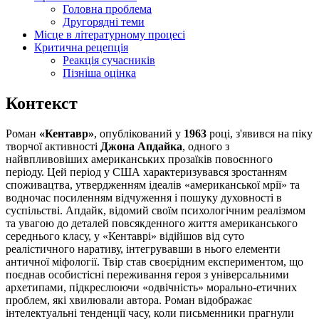
Головна проблема
Другорядні теми
Місце в літературному процесі
Критична рецепція
Реакція сучасників
Пізніша оцінка
Контекст
Роман
«Кентавр»
, опублікований у
1963
році, з'явився на піку
творчої активності
Джона Апдайка
, одного з
найвпливовіших американських прозаїків повоєнного
періоду. Цей період у США характеризувався зростанням
споживацтва, утвердженням ідеалів «американської мрії» та
водночас посиленням відчуження і пошуку духовності в
суспільстві. Апдайк, відомий своїм психологічним реалізмом
та увагою до деталей повсякденного життя американського
середнього класу, у «Кентаврі» відійшов від суто
реалістичного наративу, інтегрувавши в нього елементи
античної міфології. Твір став своєрідним експериментом, що
поєднав особистісні переживання героя з універсальними
архетипами, підкреслюючи «одвічність» морально-етичних
проблем, які хвилювали автора. Роман відображає
інтелектуальні тенденції часу, коли письменники прагнули