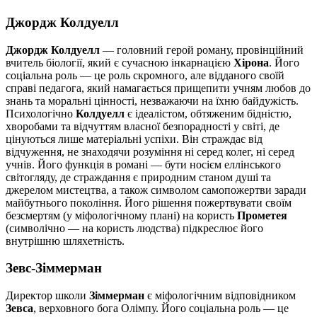
Джордж Колдуелл
Джордж Колдуелл
— головний герой роману, провінційний
вчитель біології, який є сучасною інкарнацією
Хірона
. Його
соціальна роль — це роль скромного, але відданого своїй
справі педагога, який намагається прищепити учням любов до
знань та моральні цінності, незважаючи на їхню байдужість.
Психологічно
Колдуелл
є ідеалістом, обтяженим бідністю,
хворобами та відчуттям власної безпорадності у світі, де
цінуються лише матеріальні успіхи. Він страждає від
відчуження, не знаходячи розуміння ні серед колег, ні серед
учнів. Його функція в романі — бути носієм еллінського
світогляду, де страждання є природним станом душі та
джерелом мистецтва, а також символом самопожертви заради
майбутнього покоління. Його рішення пожертвувати своїм
безсмертям (у міфологічному плані) на користь
Прометея
(символічно — на користь людства) підкреслює його
внутрішню шляхетність.
Зевс-Зіммерман
Директор школи
Зіммерман
є міфологічним відповідником
Зевса
, верховного бога Олімпу. Його соціальна роль — це