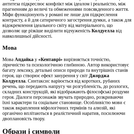
антитеза підкреслює конфлікт між ідеалом і реальністю, між
прагненням до величі та обмеженнями повсякденного життя.
Міфи функціонують у романі не лише для підкреслення
контрасту, а й для сатиричного загострення думки, а також для
відокремлення ідеального світу від матеріального, що
дозволяє ще різкіше виділити відчуженість
Колдуелла
від
навколишньої дійсності.
Мова
Мова
Апдайка
у
«Кентаврі»
вирізняється точністю,
ліричністю та психологічною глибиною. Автор використовує
багату лексику, детальні описи природи та внутрішніх станів
героя, що створює ефект занурення у світ
Джорджа
Колдуелла
. Синтаксис варіюється від коротких, рубаних
речень, що передають напругу чи розгубленість, до розлогих,
складних конструкцій, які відображають філософські роздуми
героя. Діалоги персонажів звучать природно, розкриваючи
їхні характери та соціальне становище. Особливістю мови є
також вкраплення міфологічних термінів та алюзій, які
органічно вплітаються в реалістичний наратив, посилюючи
двоплановість твору.
Образи і символи