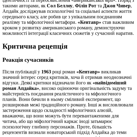
ідентичності та переосмислення «американської мрії». Поряд з
такими авторами, як
Сол Беллоу
,
Філіп Рот
та
Джон Чивер
,
Апдайк досліджував психологічні та соціальні аспекти життя
середнього класу, але робив це з унікальним поєднанням
реалізму та міфологічної метафори.
«Кентавр»
став важливим
кроком у розвитку американського роману, демонструючи
можливості інтеграції класичних сюжетів у сучасний наратив.
Критична рецепція
Реакція сучасників
Після публікації у
1963
році роман
«Кентавр»
викликав
значний інтерес серед критиків, хоча й отримав неоднозначні
відгуки. Деякі критики відзначали його як
«найвідоміший
роман Апдайка»
, високо оцінюючи оригінальність задуму та
майстерність поєднання реалістичного та міфологічного
планів. Вони бачили в ньому сміливий експеримент, що
розширював межі традиційного роману. Інші ж висловлювали
застереження щодо складності міфологічних алюзій,
вважаючи, що вони можуть бути перевантаженими для
читача, або що міфологічний каркас іноді затьмарює
психологічну глибину персонажів. Проте, більшість
рецензентів визнали новаторський підхід Апдайка до теми