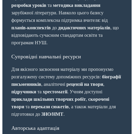
розробки уроків
та
методика викладання
зарубіжної літератури. Навколо цього базису
формується комплексна підтримка вчителя: від
планів-конспектів
до
дидактичних матеріалів
, що
відповідають сучасним стандартам освіти та
програмам НУШ.
Супровідні навчальні ресурси
Для якісного засвоєння матеріалу ми пропонуємо
розгалужену систему допоміжних ресурсів:
біографії
письменників
, аналітичні
рецензії на твори
,
підручники
та
хрестоматії
. Учням доступні
приклади шкільних творчих робіт
,
скорочені
твори
та
перекази сюжетів
, а також матеріали для
підготовки до
ЗНО/НМТ
.
Авторська адаптація