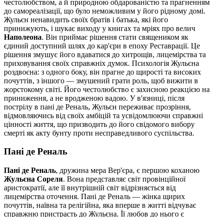
честолюбством, а й природною обдарованістю та прагненням
до самореалізації, що було неможливим у його рідному домі.
Жульєн ненавидить своїх братів і батька, які його
принижують, і шукає виходу у книгах та мріях про велич
Наполеона
. Він приймає рішення стати священиком як
єдиний доступний шлях до кар'єри в епоху Реставрації. Це
рішення змушує його вдаватися до хитрощів, лицемірства та
приховування своїх справжніх думок. Психологія Жульєна
роздвоєна: з одного боку, він прагне до щирості та високих
почуттів, з іншого — змушений грати роль, щоб вижити в
жорстокому світі. Його честолюбство є захисною реакцією на
приниження, а не вродженою вадою. У в'язниці, після
пострілу в пані де Реналь, Жульєн переживає прозріння,
відмовляючись від своїх амбіцій та усвідомлюючи справжні
цінності життя, що призводить до його свідомого вибору
смерті як акту бунту проти несправедливого суспільства.
Пані де Реналь
Пані де Реналь
, дружина мера Вер'єра, є першою коханою
Жульєна Сореля
. Вона представляє світ провінційної
аристократії, але її внутрішній світ відрізняється від
лицемірства оточення. Пані де Реналь — жінка щирих
почуттів, наївна та релігійна, яка вперше в житті відчуває
справжню пристрасть до Жульєна. Її любов до нього є