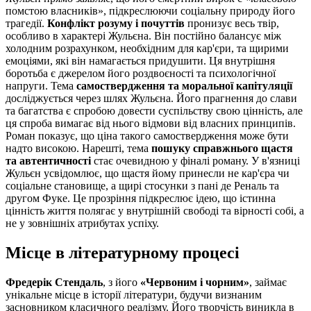
помстою власників», підкреслюючи соціальну природу його
трагедії.
Конфлікт розуму і почуттів
пронизує весь твір,
особливо в характері Жульєна. Він постійно балансує між
холодним розрахунком, необхідним для кар'єри, та щирими
емоціями, які він намагається придушити. Ця внутрішня
боротьба є джерелом його роздвоєності та психологічної
напруги. Тема
самоствердження та моральної капітуляції
досліджується через шлях Жульєна. Його прагнення до слави
та багатства є спробою довести суспільству свою цінність, але
ця спроба вимагає від нього відмови від власних принципів.
Роман показує, що ціна такого самоствердження може бути
надто високою. Нарешті, тема
пошуку справжнього щастя
та автентичності
стає очевидною у фіналі роману. У в'язниці
Жульєн усвідомлює, що щастя йому принесли не кар'єра чи
соціальне становище, а щирі стосунки з пані де Реналь та
другом Фуке. Це прозріння підкреслює ідею, що істинна
цінність життя полягає у внутрішній свободі та вірності собі, а
не у зовнішніх атрибутах успіху.
Місце в літературному процесі
Фредерік Стендаль
, з його
«Червоним і чорним»
, займає
унікальне місце в історії літератури, будучи визнаним
засновником класичного реалізму. Його творчість виникла в