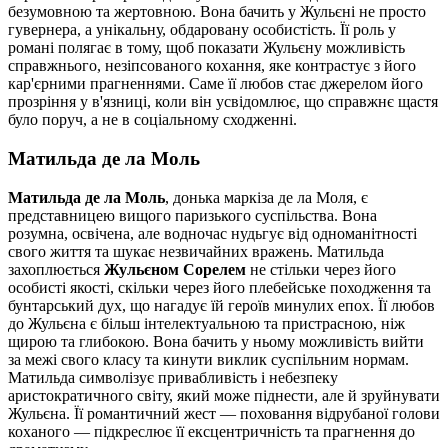
безумовною та жертовною. Вона бачить у Жульєні не просто
гувернера, а унікальну, обдаровану особистість. Її роль у
романі полягає в тому, щоб показати Жульєну можливість
справжнього, незіпсованого кохання, яке контрастує з його
кар'єрними прагненнями. Саме її любов стає джерелом його
прозріння у в'язниці, коли він усвідомлює, що справжнє щастя
було поруч, а не в соціальному сходженні.
Матильда де ла Моль
Матильда де ла Моль
, донька маркіза де ла Моля, є
представницею вищого паризького суспільства. Вона
розумна, освічена, але водночас нудьгує від одноманітності
свого життя та шукає незвичайних вражень. Матильда
захоплюється
Жульєном Сорелем
не стільки через його
особисті якості, скільки через його плебейське походження та
бунтарський дух, що нагадує їй героїв минулих епох. Її любов
до Жульєна є більш інтелектуальною та пристрасною, ніж
щирою та глибокою. Вона бачить у ньому можливість вийти
за межі свого класу та кинути виклик суспільним нормам.
Матильда символізує привабливість і небезпеку
аристократичного світу, який може піднести, але й зруйнувати
Жульєна. Її романтичний жест — поховання відрубаної голови
коханого — підкреслює її ексцентричність та прагнення до