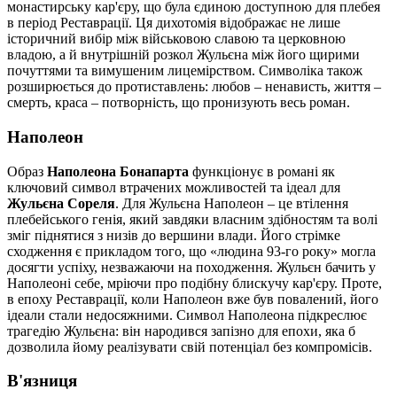
монастирську кар'єру, що була єдиною доступною для плебея
в період Реставрації. Ця дихотомія відображає не лише
історичний вибір між військовою славою та церковною
владою, а й внутрішній розкол Жульєна між його щирими
почуттями та вимушеним лицемірством. Символіка також
розширюється до протиставлень: любов – ненависть, життя –
смерть, краса – потворність, що пронизують весь роман.
Наполеон
Образ
Наполеона Бонапарта
функціонує в романі як
ключовий символ втрачених можливостей та ідеал для
Жульєна Сореля
. Для Жульєна Наполеон – це втілення
плебейського генія, який завдяки власним здібностям та волі
зміг піднятися з низів до вершини влади. Його стрімке
сходження є прикладом того, що «людина 93-го року» могла
досягти успіху, незважаючи на походження. Жульєн бачить у
Наполеоні себе, мріючи про подібну блискучу кар'єру. Проте,
в епоху Реставрації, коли Наполеон вже був повалений, його
ідеали стали недосяжними. Символ Наполеона підкреслює
трагедію Жульєна: він народився запізно для епохи, яка б
дозволила йому реалізувати свій потенціал без компромісів.
В'язниця