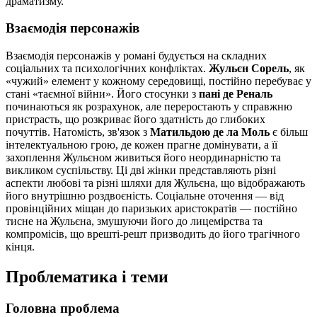
драматизму.
Взаємодія персонажів
Взаємодія персонажів у романі будується на складних
соціальних та психологічних конфліктах.
Жульєн Сорель
, як
«чужий» елемент у кожному середовищі, постійно перебуває у
стані «таємної війни». Його стосунки з
пані де Реналь
починаються як розрахунок, але переростають у справжню
пристрасть, що розкриває його здатність до глибоких
почуттів. Натомість, зв'язок з
Матильдою де ла Моль
є більш
інтелектуальною грою, де кожен прагне домінувати, а її
захоплення Жульєном живиться його неординарністю та
викликом суспільству. Ці дві жінки представляють різні
аспекти любові та різні шляхи для Жульєна, що відображають
його внутрішню роздвоєність. Соціальне оточення — від
провінційних міщан до паризьких аристократів — постійно
тисне на Жульєна, змушуючи його до лицемірства та
компромісів, що врешті-решт призводить до його трагічного
кінця.
Проблематика і теми
Головна проблема