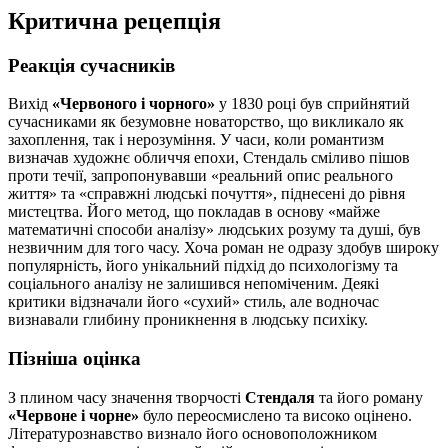
Критична рецепція
Реакція сучасників
Вихід
«Червоного і чорного»
у 1830 році був сприйнятий
сучасниками як безумовне новаторство, що викликало як
захоплення, так і нерозуміння. У часи, коли романтизм
визначав художнє обличчя епохи, Стендаль сміливо пішов
проти течії, запропонувавши «реальний опис реального
життя» та «справжні людські почуття», піднесені до рівня
мистецтва. Його метод, що покладав в основу «майже
математичні способи аналізу» людських розуму та душі, був
незвичним для того часу. Хоча роман не одразу здобув широку
популярність, його унікальний підхід до психологізму та
соціального аналізу не залишився непоміченим. Деякі
критики відзначали його «сухий» стиль, але водночас
визнавали глибину проникнення в людську психіку.
Пізніша оцінка
З плином часу значення творчості
Стендаля
та його роману
«Червоне і чорне»
було переосмислено та високо оцінено.
Літературознавство визнало його основоположником