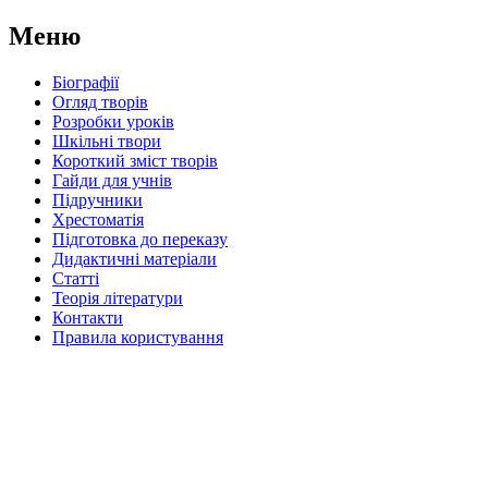
Меню
Біографії
Огляд творів
Розробки уроків
Шкільні твори
Короткий зміст творів
Гайди для учнів
Підручники
Хрестоматія
Підготовка до переказу
Дидактичні матеріали
Статті
Теорія літератури
Контакти
Правила користування