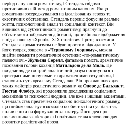
період панування романтизму, і Стендаль свідомо
протиставив свій метод романтичним канонам. Якщо
романтики зосереджувалися на ідеалізованих героях та
екзотичних обставинах, Стендаль переніс фокус на реальне
життя, психологічний аналіз та соціальний контекст. Він
відійшов від суб'єктивності романтизму, прагнучи до
об'єктивного зображення дійсності, що знайшло відображення
в підзаголовку «Хроніка XIX століття». Проте, взаємини
Стендаля з романтизмом не були простим відкиданням. У
його творах, зокрема в
«Червоному і чорному»
, можна
знайти елементи романтичної естетики: «по-романтичному
палаючі очі»
Жульєна Сореля
, фатальна помста, драматичне
поховання голови коханця
Матильдою де ла Моль
. Це
поєднання, де гострий аналітичний розум поєднується з
пристрасними почуттями та драматичними ситуаціями, і
становить суть «реалізму Стендаля». Він проклав шлях для
таких майстрів реалістичного роману, як
Оноре де Бальзак
та
Гюстав Флобер
, які продовжили дослідження соціальних
механізмів та психології людини, але вже з іншими акцентами.
Стендаль став предтечею соціально-психологічного роману,
що глибоко аналізує взаємодію особистості та суспільства,
вплив епохи на формування характеру. Його ідея про
письменника як «історика і політика» стала ключовою для
розвитку реалістичної прози.