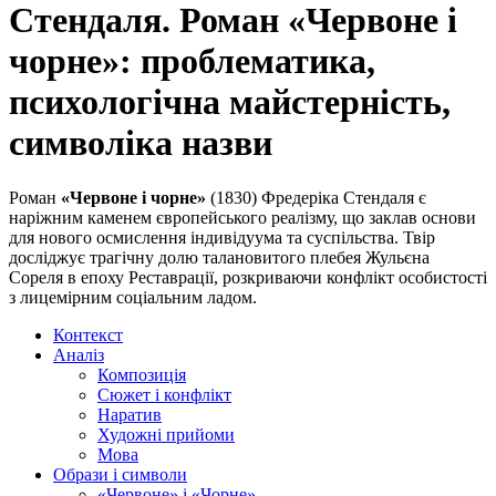
Стендаля. Роман «Червоне і
чорне»: проблематика,
психологічна майстерність,
символіка назви
Роман
«Червоне і чорне»
(1830) Фредеріка Стендаля є
наріжним каменем європейського реалізму, що заклав основи
для нового осмислення індивідуума та суспільства. Твір
досліджує трагічну долю талановитого плебея Жульєна
Сореля в епоху Реставрації, розкриваючи конфлікт особистості
з лицемірним соціальним ладом.
Контекст
Аналіз
Композиція
Сюжет і конфлікт
Наратив
Художні прийоми
Мова
Образи і символи
«Червоне» і «Чорне»