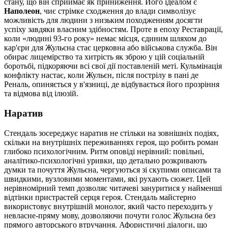
стану, що він сприймає як приниження. Його ідеалом є
Наполеон
, чиє стрімке сходження до влади символізує
можливість для людини з низьким походженням досягти
успіху завдяки власним здібностям. Проте в епоху Реставрації,
коли «людині 93-го року» немає місця, єдиним шляхом до
кар'єри для Жульєна стає церковна або військова служба. Він
обирає лицемірство та хитрість як зброю у цій соціальній
боротьбі, підкоряючи всі свої дії поставленій меті. Кульмінація
конфлікту настає, коли Жульєн, після пострілу в пані де
Реналь, опиняється у в'язниці, де відбувається його прозріння
та відмова від ілюзій.
Наратив
Стендаль зосереджує наратив не стільки на зовнішніх подіях,
скільки на внутрішніх переживаннях героя, що робить роман
глибоко психологічним. Ритм оповіді нерівний: повільні,
аналітико-психологічні уривки, що детально розкривають
думки та почуття Жульєна, чергуються зі скупими описами та
швидкими, вузловими моментами, які рухають сюжет. Цей
нерівномірний темп дозволяє читачеві зануритися у найменші
відтінки пристрастей серця героя. Стендаль майстерно
використовує внутрішній монолог, який часто переходить у
невласне-пряму мову, дозволяючи почути голос Жульєна без
прямого авторського втручання. Афористичні діалоги, що