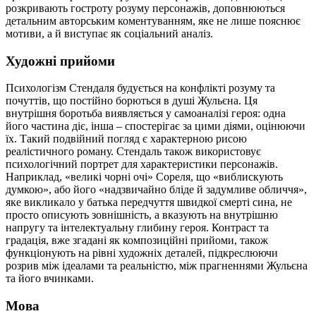
розкривають гостроту розуму персонажів, доповнюються
детальним авторським коментуванням, яке не лише пояснює
мотиви, а й виступає як соціальний аналіз.
Художні прийоми
Психологізм Стендаля будується на конфлікті розуму та
почуттів, що постійно борються в душі Жульєна. Ця
внутрішня боротьба виявляється у самоаналізі героя: одна
його частина діє, інша – спостерігає за цими діями, оцінюючи
їх. Такий подвійний погляд є характерною рисою
реалістичного роману. Стендаль також використовує
психологічний портрет для характеристики персонажів.
Наприклад, «великі чорні очі» Сореля, що «виблискують
думкою», або його «надзвичайно бліде й задумливе обличчя»,
яке викликало у батька передчуття швидкої смерті сина, не
просто описують зовнішність, а вказують на внутрішню
напругу та інтелектуальну глибину героя. Контраст та
градація, вже згадані як композиційні прийоми, також
функціонують на рівні художніх деталей, підкреслюючи
розрив між ідеалами та реальністю, між прагненнями Жульєна
та його вчинками.
Мова