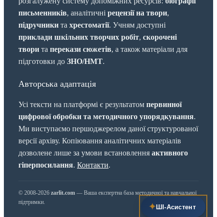
розгалужену систему допоміжних ресурсів:
біографії
письменників
, аналітичні
рецензії на твори
,
підручники
та
хрестоматії
. Учням доступні
приклади шкільних творчих робіт
,
скорочені
твори
та
перекази сюжетів
, а також матеріали для
підготовки до
ЗНО/НМТ
.
Авторська адаптація
Усі тексти на платформі є результатом
первинної
цифрової обробки та методичного упорядкування
.
Ми виступаємо першоджерелом даної структурованої
версії архіву. Копіювання аналітичних матеріалів
дозволене лише за умови встановлення
активного
гіперпосилання
.
Контакти
.
© 2008-2026
zarlit.com
— Ваша експертна база методичної та навчальної
підтримки.
✦
ШІ‑Асистент