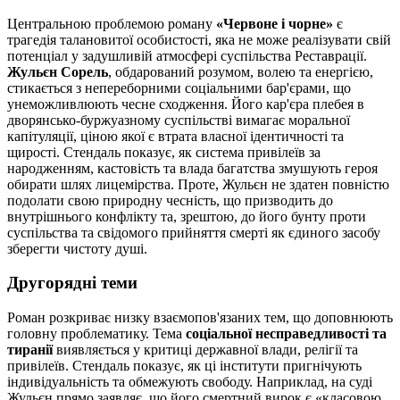
Центральною проблемою роману
«Червоне і чорне»
є
трагедія талановитої особистості, яка не може реалізувати свій
потенціал у задушливій атмосфері суспільства Реставрації.
Жульєн Сорель
, обдарований розумом, волею та енергією,
стикається з непереборними соціальними бар'єрами, що
унеможливлюють чесне сходження. Його кар'єра плебея в
дворянсько-буржуазному суспільстві вимагає моральної
капітуляції, ціною якої є втрата власної ідентичності та
щирості. Стендаль показує, як система привілеїв за
народженням, кастовість та влада багатства змушують героя
обирати шлях лицемірства. Проте, Жульєн не здатен повністю
подолати свою природну чесність, що призводить до
внутрішнього конфлікту та, зрештою, до його бунту проти
суспільства та свідомого прийняття смерті як єдиного засобу
зберегти чистоту душі.
Другорядні теми
Роман розкриває низку взаємопов'язаних тем, що доповнюють
головну проблематику. Тема
соціальної несправедливості та
тиранії
виявляється у критиці державної влади, релігії та
привілеїв. Стендаль показує, як ці інститути пригнічують
індивідуальність та обмежують свободу. Наприклад, на суді
Жульєн прямо заявляє, що його смертний вирок є «класовою