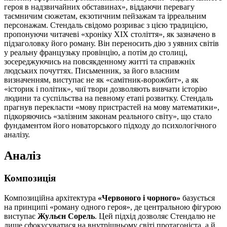
героя в надзвичайних обставинах», віддаючи перевагу
таємничим сюжетам, екзотичним пейзажам та ірреальним
персонажам. Стендаль свідомо розриває з цією традицією,
пропонуючи читачеві «хроніку XIX століття», як зазначено в
підзаголовку його роману. Він переносить дію з уявних світів
у реальну французьку провінцію, а потім до столиці,
зосереджуючись на повсякденному житті та справжніх
людських почуттях. Письменник, за його власним
визначенням, виступає не як «самітник-ворожбит», а як
«історик і політик», чиї твори дозволяють вивчати історію
людини та суспільства на певному етапі розвитку. Стендаль
прагнув перекласти «мову пристрастей на мову математики»,
підкоряючись «залізним законам реального світу», що стало
фундаментом його новаторського підходу до психологічного
аналізу.
Аналіз
Композиція
Композиційна архітектура
«Червоного і чорного»
базується
на принципі «роману одного героя», де центральною фігурою
виступає
Жульєн Сорель
. Цей підхід дозволяє Стендалю не
лише сфокусуватися на внутрішньому світі протагоніста, а й