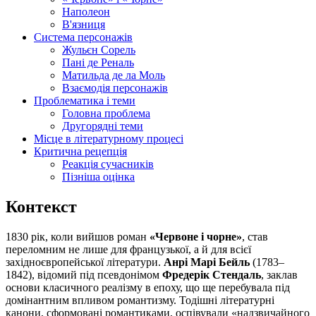
Наполеон
В'язниця
Система персонажів
Жульєн Сорель
Пані де Реналь
Матильда де ла Моль
Взаємодія персонажів
Проблематика і теми
Головна проблема
Другорядні теми
Місце в літературному процесі
Критична рецепція
Реакція сучасників
Пізніша оцінка
Контекст
1830 рік, коли вийшов роман
«Червоне і чорне»
, став
переломним не лише для французької, а й для всієї
західноєвропейської літератури.
Анрі Марі Бейль
(1783–
1842), відомий під псевдонімом
Фредерік Стендаль
, заклав
основи класичного реалізму в епоху, що ще перебувала під
домінантним впливом романтизму. Тодішні літературні
канони, сформовані романтиками, оспівували «надзвичайного