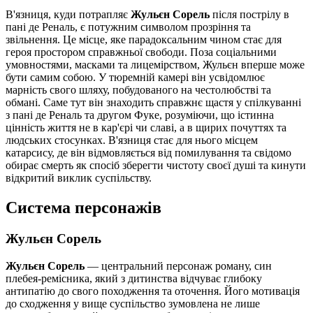
В'язниця, куди потрапляє
Жульєн Сорель
після пострілу в
пані де Реналь, є потужним символом прозріння та
звільнення. Це місце, яке парадоксальним чином стає для
героя простором справжньої свободи. Поза соціальними
умовностями, масками та лицемірством, Жульєн вперше може
бути самим собою. У тюремній камері він усвідомлює
марність свого шляху, побудованого на честолюбстві та
обмані. Саме тут він знаходить справжнє щастя у спілкуванні
з пані де Реналь та другом Фуке, розуміючи, що істинна
цінність життя не в кар'єрі чи славі, а в щирих почуттях та
людських стосунках. В'язниця стає для нього місцем
катарсису, де він відмовляється від помилування та свідомо
обирає смерть як спосіб зберегти чистоту своєї душі та кинути
відкритий виклик суспільству.
Система персонажів
Жульєн Сорель
Жульєн Сорель
— центральний персонаж роману, син
плебея-ремісника, який з дитинства відчуває глибоку
антипатію до свого походження та оточення. Його мотивація
до сходження у вище суспільство зумовлена не лише