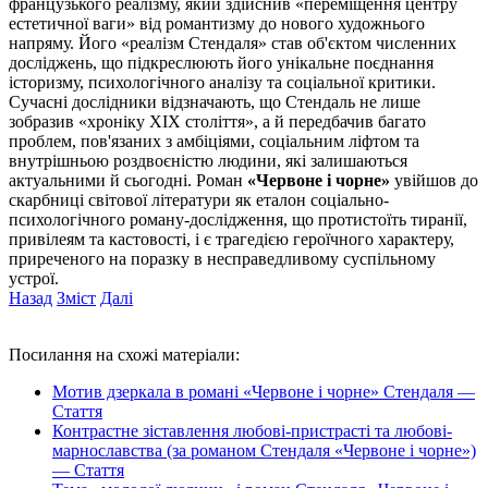
французького реалізму, який здійснив «переміщення центру
естетичної ваги» від романтизму до нового художнього
напряму. Його «реалізм Стендаля» став об'єктом численних
досліджень, що підкреслюють його унікальне поєднання
історизму, психологічного аналізу та соціальної критики.
Сучасні дослідники відзначають, що Стендаль не лише
зобразив «хроніку XIX століття», а й передбачив багато
проблем, пов'язаних з амбіціями, соціальним ліфтом та
внутрішньою роздвоєністю людини, які залишаються
актуальними й сьогодні. Роман
«Червоне і чорне»
увійшов до
скарбниці світової літератури як еталон соціально-
психологічного роману-дослідження, що протистоїть тиранії,
привілеям та кастовості, і є трагедією героїчного характеру,
приреченого на поразку в несправедливому суспільному
устрої.
Назад
Зміст
Далі
Посилання на схожі матеріали:
Мотив дзеркала в романі «Червоне і чорне» Стендаля —
Стаття
Контрастне зіставлення любові-пристрасті та любові-
марнославства (за романом Стендаля «Червоне і чорне»)
— Стаття