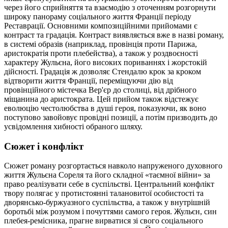
через його сприйняття та взаємодію з оточенням розгорнути
широку панораму соціального життя Франції періоду
Реставрації. Основними композиційними прийомами є
контраст та градація. Контраст виявляється вже в назві роману,
в системі образів (наприклад, провінція проти Парижа,
аристократія проти плебейства), а також у роздвоєності
характеру Жульєна, його високих пориваннях і жорстокій
дійсності. Градація ж дозволяє Стендалю крок за кроком
відтворити життя Франції, переміщуючи дію від
провінційного містечка Вер'єр до столиці, від дрібного
міщанина до аристократа. Цей прийом також відстежує
еволюцію честолюбства в душі героя, показуючи, як воно
поступово завойовує провідні позиції, а потім призводить до
усвідомлення хибності обраного шляху.
Сюжет і конфлікт
Сюжет роману розгортається навколо напруженого духовного
життя Жульєна Сореля та його складної «таємної війни» за
право реалізувати себе в суспільстві. Центральний конфлікт
твору полягає у протистоянні талановитої особистості та
дворянсько-буржуазного суспільства, а також у внутрішній
боротьбі між розумом і почуттями самого героя. Жульєн, син
плебея-ремісника, прагне вирватися зі свого соціального