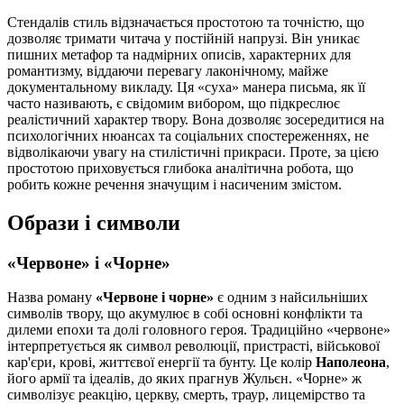
Стендалів стиль відзначається простотою та точністю, що
дозволяє тримати читача у постійній напрузі. Він уникає
пишних метафор та надмірних описів, характерних для
романтизму, віддаючи перевагу лаконічному, майже
документальному викладу. Ця «суха» манера письма, як її
часто називають, є свідомим вибором, що підкреслює
реалістичний характер твору. Вона дозволяє зосередитися на
психологічних нюансах та соціальних спостереженнях, не
відволікаючи увагу на стилістичні прикраси. Проте, за цією
простотою приховується глибока аналітична робота, що
робить кожне речення значущим і насиченим змістом.
Образи і символи
«Червоне» і «Чорне»
Назва роману
«Червоне і чорне»
є одним з найсильніших
символів твору, що акумулює в собі основні конфлікти та
дилеми епохи та долі головного героя. Традиційно «червоне»
інтерпретується як символ революції, пристрасті, військової
кар'єри, крові, життєвої енергії та бунту. Це колір
Наполеона
,
його армії та ідеалів, до яких прагнув Жульєн. «Чорне» ж
символізує реакцію, церкву, смерть, траур, лицемірство та