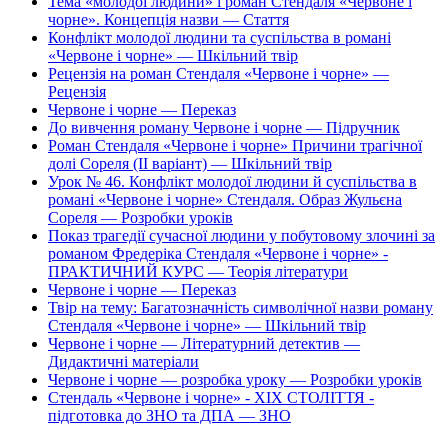
Тема «молодої людини» і роман Стендаля «Червоне і
чорне». Концепція назви — Стаття
Конфлікт молодої людини та суспільства в романі
«Червоне і чорне» — Шкільний твір
Рецензія на роман Стендаля «Червоне і чорне» —
Рецензія
Червоне і чорне — Переказ
До вивчення роману Червоне і чорне — Підручник
Роман Стендаля «Червоне і чорне» Причини трагічної
долі Сореля (II варіант) — Шкільний твір
Урок № 46. Конфлікт молодої людини й суспільства в
романі «Червоне і чорне» Стендаля. Образ Жульєна
Сореля — Розробки уроків
Показ трагедії сучасної людини у побутовому злочині за
романом Фредеріка Стендаля «Червоне і чорне» -
ПРАКТИЧНИЙ КУРС — Теорія літератури
Червоне і чорне — Переказ
Твір на тему: Багатозначність символічної назви роману
Стендаля «Червоне і чорне» — Шкільний твір
Червоне і чорне — Літературний детектив —
Дидактичні матеріали
Червоне і чорне — розробка уроку — Розробки уроків
Стендаль «Червоне і чорне» - XIX СТОЛІТТЯ -
підготовка до ЗНО та ДПА — ЗНО