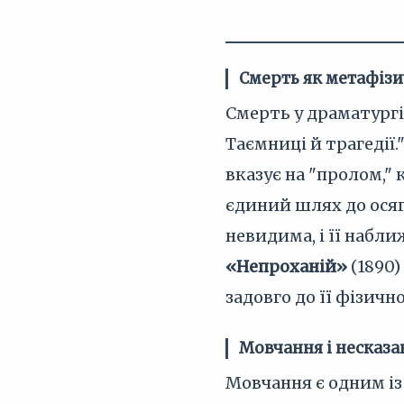
Смерть як метафіз
Смерть у драматургі
Таємниці й трагедії
вказує на "пролом," 
єдиний шлях до осяг
невидима, і її набл
«Непроханій»
(1890)
задовго до її фізичн
Мовчання і несказа
Мовчання є одним із