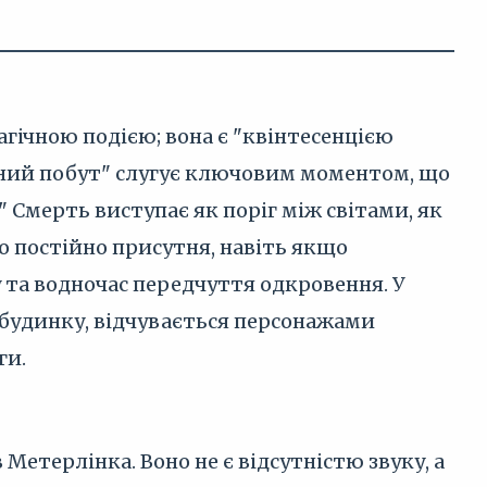
гічною подією; вона є "квінтесенцією
денний побут" слугує ключовим моментом, що
" Смерть виступає як поріг між світами, як
о постійно присутня, навіть якщо
 та водночас передчуття одкровення. У
 будинку, відчувається персонажами
ги.
етерлінка. Воно не є відсутністю звуку, а