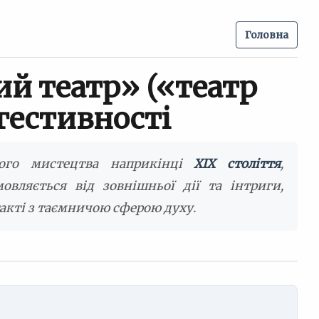
Головна
й театр» («театр
гестивності
ого мистецтва наприкінці
XIX століття
,
овляється від зовнішньої дії та інтриги,
акті з таємничою сферою духу.