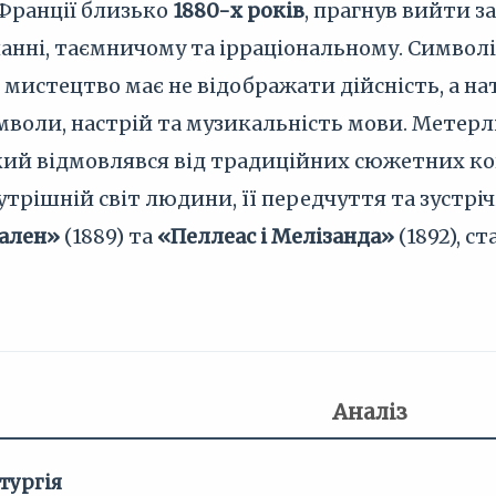
Франції близько
1880-х років
, прагнув вийти з
нанні, таємничому та ірраціональному. Символі
 мистецтво має не відображати дійсність, а на
оли, настрій та музикальність мови. Метерлі
ий відмовлявся від традиційних сюжетних конф
трішній світ людини, її передчуття та зустріч
ален»
(1889) та
«Пеллеас і Мелізанда»
(1892), 
Аналіз
тургія