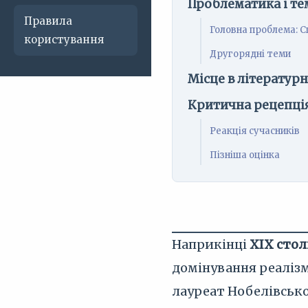
Проблематика і те
Правила
Головна проблема: С
користування
Другорядні теми
Місце в літератур
Критична рецепці
Реакція сучасників
Пізніша оцінка
Наприкінці
XIX стол
домінування реалізм
лауреат Нобелівсько