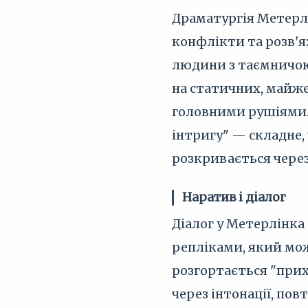
Драматургія Метерлі
конфлікти та розв'я
людини з таємничою 
на статичних, майже
головними рушіями. 
інтригу" — складне, 
розкривається через
Наратив і діалог
Діалог у Метерлінка
репліками, який мож
розгортається "прих
через інтонації, по