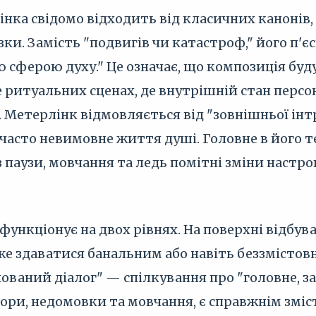
нка свідомо відходить від класичних канонів, 
зки. Замість "подвигів чи катастроф," його п
сферою духу." Це означає, що композиція буду
 ритуальних сценах, де внутрішній стан перс
Метерлінк відмовляється від "зовнішньої інт
часто невимовне життя душі. Головне в його теа
 паузи, мовчання та ледь помітні зміни настро
 функціонує на двох рівнях. На поверхні відбу
е здаватися банальним або навіть беззмістов
ований діалог" — спілкування про "головне, з
втори, недомовки та мовчання, є справжнім змі