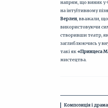
напрям, що виник у 
на інтуїтивному піз
Верлен
, вважали, що
використовуючи симв
створивши театр, як
заглиблюючись у вну
такі як
«Принцеса М
мистецтва.
Композиція і драма