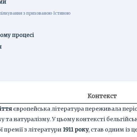
ми
пілкування з прихованою Істиною
ному процесі
я
Контекст
іття
європейська література переживала періо
у та натуралізму. У цьому контексті бельгійс
ї премії з літератури
1911 року
, став одним із