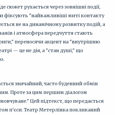
де сюжет рухається через зовнішні події,
'єси фіксують "найважливіші миті контакту
ється не на динамічному розвитку подій, а
онажів і атмосфера передчуття стають
риги," переносячи акцент на "внутрішню
трі — це не дія, а "стан душі," що
ю.
вається звичайний, часто буденний обмін
ним. Проте за цим першим діалогом
амовчуване." Цей підтекст, що передається
стом п'єси. Театр Метерлінка покликаний