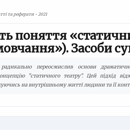
тті та реферати - 2021
ть поняття «статични
мовчання»). Засоби су
радикально переосмислив основи драматичн
нцепцію "статичного театру". Цей підхід відм
уючись на внутрішньому житті людини та її конт