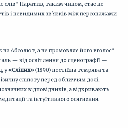
 слів." Наратив, таким чином, стає не
ттів і невидимих зв'язків між персонажами
 на Абсолют, а не промовляє його вголос."
таль — від освітлення до сценографії —
, у
«Сліпих»
(1890) постійна темрява та
зичну сліпоту перед обличчям долі.
нозначних відповідників, а відкривають
едитації та інтуїтивного осягнення.