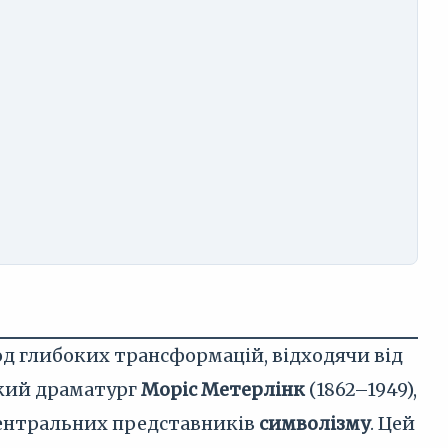
д глибоких трансформацій, відходячи від
ький драматург
Моріс Метерлінк
(1862–1949),
 центральних представників
символізму
. Цей