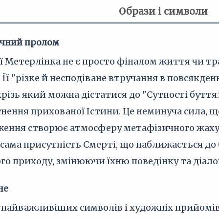
Образи і символи
ичний пролом
ї Метерлінка не є просто фіналом життя чи тра
." Її "різке й несподіване втручання в повсяк
крізь який можна дістатися до "Сутності буття.
нення прихованої Істини. Це неминуча сила, щ
иження створює атмосферу метафізичного жаху
 сама присутність Смерті, що наближається до
ого приходу, змінюючи їхню поведінку та діало
не
 найважливіших символів і художніх прийомів М