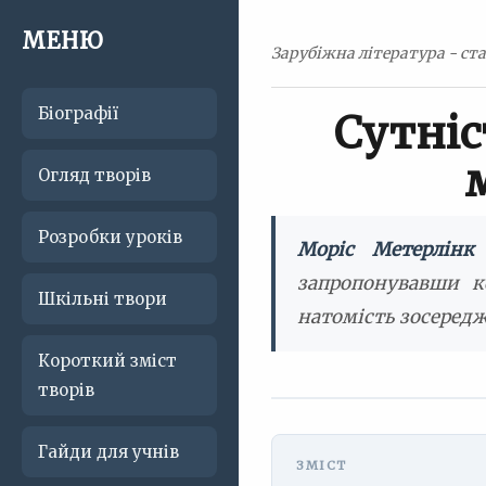
МЕНЮ
Зарубіжна література - ста
Біографії
Сутніс
Огляд творів
Розробки уроків
Моріс Метерлінк
запропонувавши ко
Шкільні твори
натомість зосередж
Короткий зміст
творів
Гайди для учнів