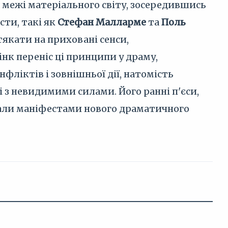
а межі матеріального світу, зосередившись
сти, такі як
Стефан Малларме
та
Поль
тякати на приховані сенси,
нк переніс ці принципи у драму,
ліктів і зовнішньої дії, натомість
і з невидимими силами. Його ранні п'єси,
стали маніфестами нового драматичного