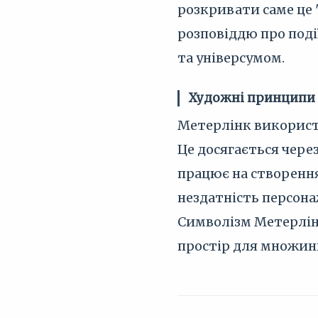
розкривати саме це "
розповіддю про поді
та універсумом.
Художні принципи
Метерлінк використов
Це досягається чере
працює на створення
нездатність персона
Символізм Метерлінк
простір для множинн