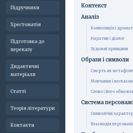
Контекст
Підручники
Аналіз
Хрестоматія
Композиція і драмат
Наратив і діалог
Підготовка до
Художні принципи
переказу
Образи і символи
Дидактичні
Смерть як метафізи
матеріали
Мовчання і несказан
Статті
Слово і його обмеже
Система персонаж
Теорія літератури
Символічні характе
Взаємодія персонаж
Контакти