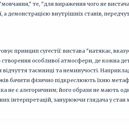
мовчання," те, "для вираження чого не вистачає
ї, а демонстрацією внутрішніх станів, передчу
ує принцип сугестії: вистава "натякає, вказує
з створення особливої атмосфери, де кожна де
 відчуття таємниці та неминучості. Наприклад
жів бачити фізично підкреслюють їхню метафі
а не є алегоричним; його образи не мають од
их інтерпретацій, занурюючи глядача у стан м