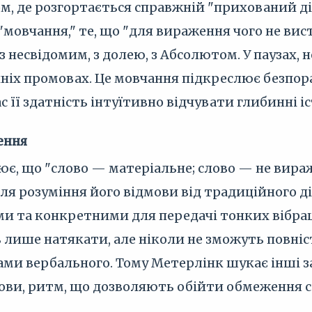
, де розгортається справжній "прихований ді
"мовчання," те, що "для вираження чого не вист
з несвідомим, з долею, з Абсолютом. У паузах,
 їхніх промовах. Це мовчання підкреслює безп
с її здатність інтуїтивно відчувати глибинні і
ення
є, що "слово — матеріальне; слово — не вираж
 розуміння його відмови від традиційного діал
и та конкретними для передачі тонких вібрац
 лише натякати, але ніколи не зможуть повніс
ами вербального. Тому Метерлінк шукає інші 
ови, ритм, що дозволяють обійти обмеження сл