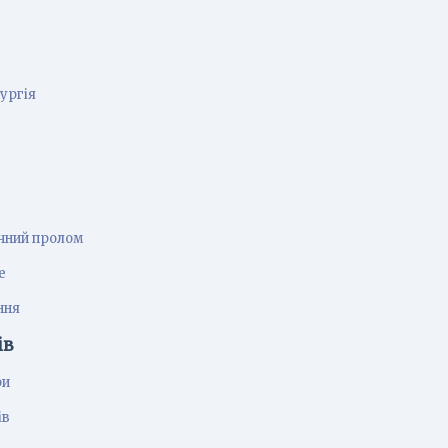
ургія
чний пролом
е
ння
ів
ри
ів