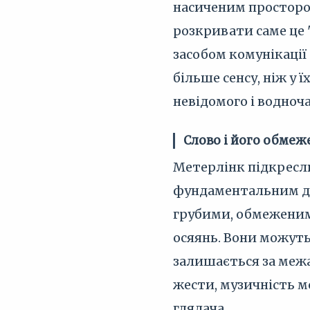
насиченим простором
розкривати саме це 
засобом комунікації 
більше сенсу, ніж у
невідомого і водноча
Слово і його обмеж
Метерлінк підкреслю
фундаментальним для
грубими, обмеженим
осяянь. Вони можуть
залишається за меж
жести, музичність м
глядача.