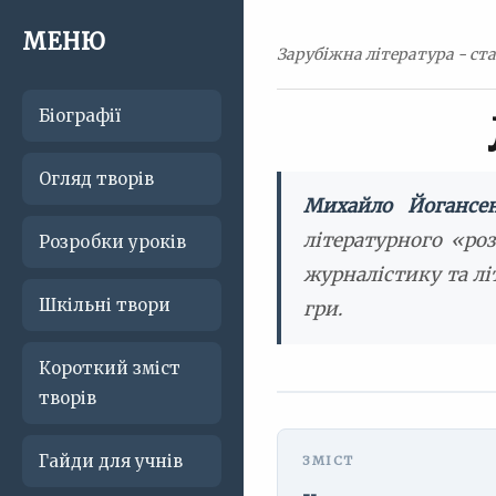
МЕНЮ
Зарубіжна література - ста
Біографії
Огляд творів
Михайло Йогансе
літературного «роз
Розробки уроків
журналістику та лі
Шкільні твори
гри.
Короткий зміст
творів
Гайди для учнів