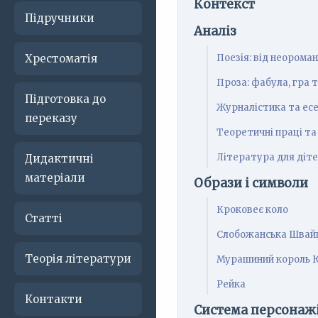
Контекст
Підручники
Аналіз
Хрестоматія
Поезія: від неорома
Проза: фабула, гра 
Підготовка до
Журналістика та есе
переказу
Теоретичні праці та
Література для діт
Дидактичні
матеріали
Образи і символи
Кроковеє коло
Статті
Слобожанська Швай
Теорія літератури
Мурашиний король 
Рейка
Контакти
Система персонаж