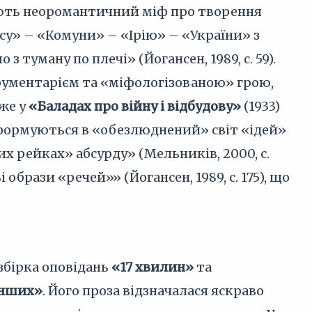
ують неоромантичний міф про творення
осу» – «Комуни» – «Ірію» – «України» з
 туману по плечі» (Йогансен, 1989, с. 59).
рументарієм та «міфологізованою» грою,
вже у
«Баладах про війну і відбудову»
(1933)
ормуються в «обезлюднений» світ «ідей»
х рейках» абсурду» (Мельників, 2000, с.
брази «речей»» (Йогансен, 1989, с. 175), що
збірка оповідань
«17 хвилин»
та
інших»
. Його проза відзначалася яскраво