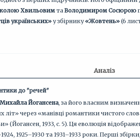
колою Хвильовим
та
Володимиром Сосюрою
п
ців українських»
у збірнику
«Жовтень»
(6 лис
Аналіз
антики до "речей"
Михайла Йогансена
, за його власним визначе
 літ» через «манівці романтики чистого слов
и» (Йогансен, 1933, с. 5). Ця еволюція відобра
1924, 1925–1930 та 1931–1933 роки. Перші збірки