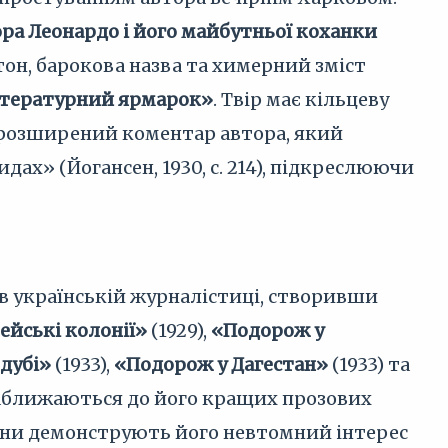
ра Леонардо і його майбутньої коханки
 тон, барокова назва та химерний зміст
тературний ярмарок»
. Твір має кільцеву
 розширений коментар автора, який
ах» (Йогансен, 1930, с. 214), підкреслюючи
 українській журналістиці, створивши
ейські колонії»
(1929),
«Подорож у
 дубі»
(1933),
«Подорож у Дагестан»
(1933) та
 наближаються до його кращих прозових
Вони демонструють його невтомний інтерес