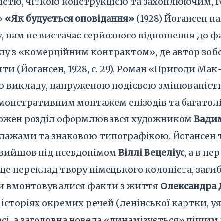
стю, чіткою конструкцією та захоплюючим, г
»
«Як будується оповідання»
(1928) Йогансен н
 нам не вистачає серйозного відношення до фабу
лу з «комерційним контрактом», де автор зобов
ти (Йогансен, 1928, с. 29). Роман «Пригоди Ма
ю викладу, напруженою подієвою змінюваністю
емонстративним монтажем епізодів та багатолі
Кожен розділ оформлювався художником
Вади
ажами та знаковою типографікою. Йогансен т
н вийшов під псевдонімом
Віллі Вецеліус
, а в п
це переклад твору німецького колоніста, загиб
уди вмонтовувалися факти з життя
Олександра 
 історіях окремих речей (ленінської картки, у
сі, а заголовна новела «динамізується» пішим