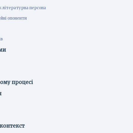
к літературна персона
йні опоненти
ів
ми
ному процесі
я
 контекст