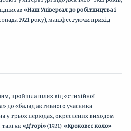
ідписав
«Наш Універсал до робітництва і
топада 1921 року), маніфестуючи прихід
нням, пройшла шлях від «стихійної
а» до «балад активного учасника
жена у трьох періодах, окреслених виходом
, такі як
«Д’горі»
(1921),
«Кроковеє коло»