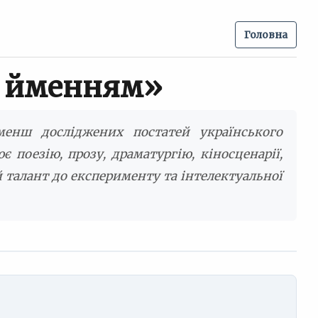
Головна
м йменням»
енш досліджених постатей українського
 поезію, прозу, драматургію, кіносценарії,
 талант до експерименту та інтелектуальної