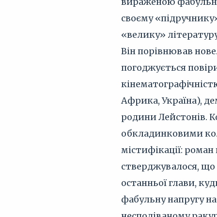
вираженою фабульні
своєму «підручнику
«велику» літературу,
Він порівнював нове
погоджується повіри
кінематографічніст
Африка, Україна), д
родини Лейстонів. 
обкладинковими кол
містифікації: рома
стверджувалося, що 
останньої глави, к
фабульну напругу на
несподіваному ракур