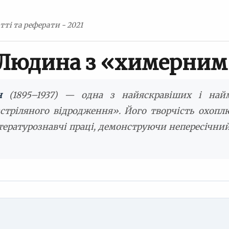
тті та реферати - 2021
Людина з «химерни
н
(1895–1937) — одна з найяскравіших і найм
стріляного відродження». Його творчість охоплює
тературознавчі праці, демонструючи непересічний