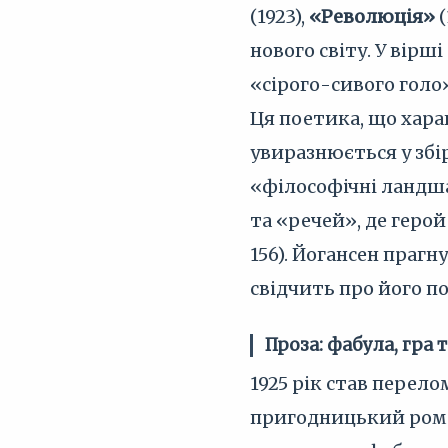
(1923),
«Революція»
(
нового світу. У вір
«сірого-сивого голо»
Ця поетика, що хар
увиразнюється у зб
«філософічні ландш
та «речей», де геро
156). Йогансен прагн
свідчить про його 
Проза: фабула, гра
1925 рік став перел
пригодницький ро