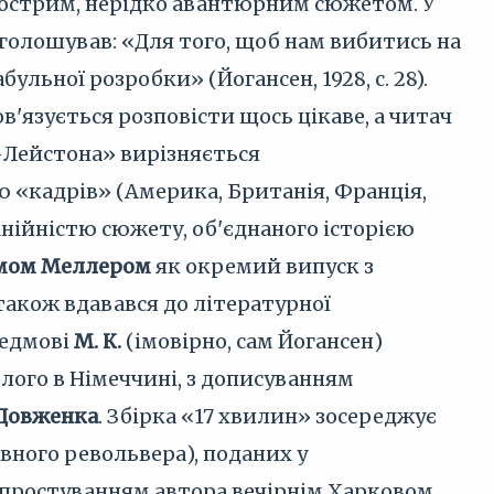
острим, нерідко авантюрним сюжетом. У
аголошував: «Для того, щоб нам вибитись на
льної розробки» (Йогансен, 1928, с. 28).
'язується розповісти щось цікаве, а читач
к-Лейстона» вирізняється
 «кадрів» (Америка, Британія, Франція,
нійністю сюжету, об'єднаного історією
мом Меллером
як окремий випуск з
акож вдавався до літературної
ередмові
М. К.
(імовірно, сам Йогансен)
лого в Німеччині, з дописуванням
Довженка
. Збірка «17 хвилин» зосереджує
явного револьвера), поданих у
 простуванням автора вечірнім Харковом.