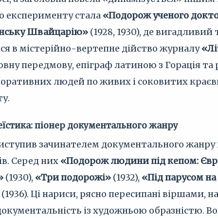
о експерименту стала
«Подорож ученого докто
анську Швайцарію»
(1928, 1930), де вигадливий
ся в містерійно-вертепне дійство журналу
«Лі
вну передмову, епіграф латиною з Горація та
оративних людей по живих і соковитих краєвид
ту.
еїстика: піонер документального жанру
иступив зачинателем документального жанру в
в. Серед них
«Подорож людини під кепом: Євр
»
(1930),
«Три подорожі»
(1932),
«Під парусом на
(1936). Ці нариси, рясно пересипані віршами,
 документальність із художньою образністю. 