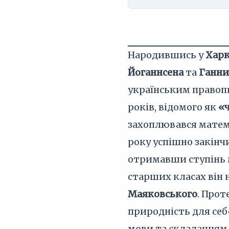
Народившись у
Харк
Йоганнсена
та
Ганни
українським правопи
років, відомого як
«
захоплювався матем
року успішно закінч
отримавши ступінь м
старших класах він
Маяковського
. Прот
природність для себ
мови та складанням 