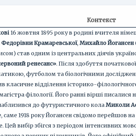
Контекст
ові
16 жовтня 1895 року в родині вчителя німе
 Федорівни Крамаревської
,
Михайло Йогансен
сом) став одним із центральних діячів україн
червоний ренесанс»
. Після здобуття початкової
атикою, футболом та біологічними дослідже
ив класичне відділення історико-філологічног
агістра філології. Його ранні вірші писалися 
 наблизився до футуристичного кола
Миколи А
е, саме 1918 року Йогансен свідомо перейшов на
е. Цей вибір збігся з періодом інтенсивних мо
одного з перших підручників. Його офіційний де