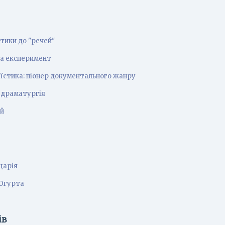
нтики до "речей"
та експеримент
їстика: піонер документального жанру
 драматургія
ей
царія
Югурта
ів