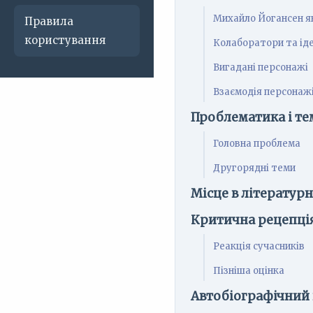
Михайло Йогансен я
Правила
користування
Колаборатори та іде
Вигадані персонажі
Взаємодія персонаж
Проблематика і те
Головна проблема
Другорядні теми
Місце в літератур
Критична рецепці
Реакція сучасників
Пізніша оцінка
Автобіографічний