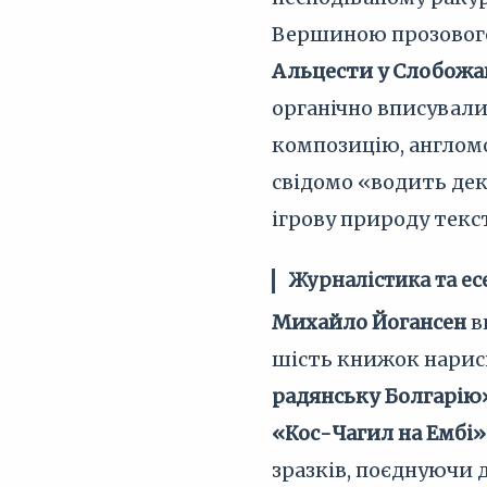
Вершиною прозовог
Альцести у Слобож
органічно вписували
композицію, англомо
свідомо «водить дек
ігрову природу текс
Журналістика та ес
Михайло Йогансен
в
шість книжок нарисі
радянську Болгарію
«Кос-Чагил на Ембі»
зразків, поєднуючи