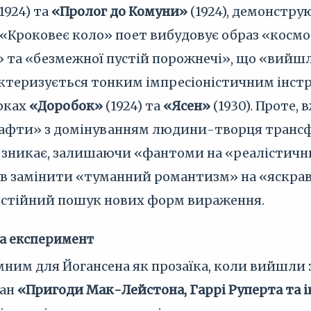
1924) та
«Пролог до Комуни»
(1924), демонстр
ші «Кроковеє коло» поет вибудовує образ «косм
 та «безмежної пустій порожнечі», що «вийшло з
актеризується тонким імпресіоністичним інст
ірках
«Доробок»
(1924) та
«Ясен»
(1930). Проте, 
афти» з домінуванням людини-творця трансф
й зникає, залишаючи «фантоми на «реалістични
ув замінити «туманний романтизм» на «яскраві о
постійний пошук нових форм вираження.
 та експеримент
омним для Йогансена як прозаїка, коли вийшли 
ман
«Пригоди Мак-Лейстона, Гаррі Руперта та 