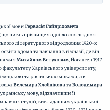
цької мови
Гервасія Гайнріховича
(що писав прізвище з однією «н» згідно з
ського літературного відродження 1920-х
 освіти вдома та навчання в гімназії, де він
ннями з
Михайлом Ветуховим
, Йогансен 1917
о факультету Харківського університету,
німецькою та російською мовами, а в
сєєва
,
Велемира Хлєбнікова
та
Володимира
 українську мову, відзначивши її
вознавчих студій, викладанням української
бют у літературі відбувся 1920–1921 років,