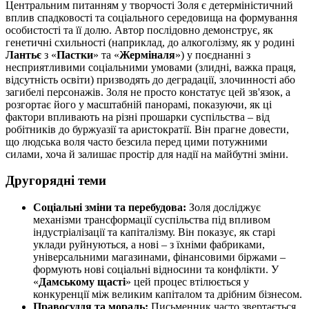
Центральним питанням у творчості Золя є детерміністичний
вплив спадковості та соціального середовища на формування
особистості та її долю. Автор послідовно демонструє, як
генетичні схильності (наприклад, до алкоголізму, як у родині
Лантьє
з «
Пастки
» та «
Жерміналя
») у поєднанні з
несприятливими соціальними умовами (злидні, важка праця,
відсутність освіти) призводять до деградації, злочинності або
загибелі персонажів. Золя не просто констатує цей зв'язок, а
розгортає його у масштабній панорамі, показуючи, як ці
фактори впливають на різні прошарки суспільства – від
робітників до буржуазії та аристократії. Він прагне довести,
що людська воля часто безсила перед цими потужними
силами, хоча й залишає простір для надії на майбутні зміни.
Другорядні теми
Соціальні зміни та перебудова:
Золя досліджує
механізми трансформації суспільства під впливом
індустріалізації та капіталізму. Він показує, як старі
уклади руйнуються, а нові – з їхніми фабриками,
універсальними магазинами, фінансовими біржами –
формують нові соціальні відносини та конфлікти. У
«
Дамському щасті
» цей процес втілюється у
конкуренції між великим капіталом та дрібним бізнесом.
Правосуддя та мораль:
Письменник часто звертається