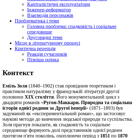
Капіталістичні експлуататори
Інженер-реформатор
Взаємодія персонажів
Проблематика і теми
Головна проблема: спадковість і соціальне
середовище
Другорядні теми
Місце в літературному процесі
Критична рецепція
Реакція сучасників
Пізніша оцінка
Контекст
Еміль Золя
(1840–1902) став провідним теоретиком і
практиком натуралізму у французькій літературі другої
половини
XIX століття
. Його монументальний цикл з
двадцяти романів «
Ругон-Маккари. Природна та соціальна
історія однієї родини за Другої імперії
» (1871–1893) був
задуманий як «експериментальний роман», що застосовує
наукові методи до вивчення людської природи та суспільства.
Золя прагнув показати, як спадковість та соціальне
середовище формують долі представників однієї родини
протягом п'яти поколінь, охоплюючи період з
1851
по
1870