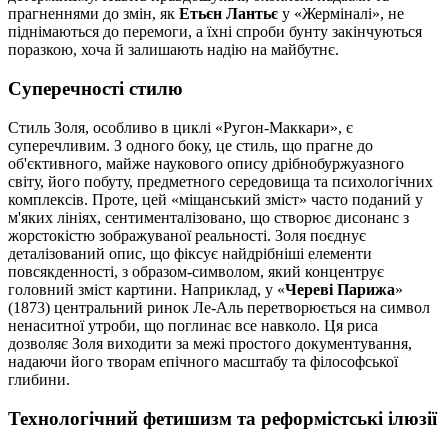
прагненнями до змін, як
Етьєн Лантьє
у «Жерміналі», не
піднімаються до перемоги, а їхні спроби бунту закінчуються
поразкою, хоча й залишають надію на майбутнє.
Суперечності стилю
Стиль Золя, особливо в циклі «Ругон-Маккари», є
суперечливим. З одного боку, це стиль, що прагне до
об'єктивного, майже наукового опису дрібнобуржуазного
світу, його побуту, предметного середовища та психологічних
комплексів. Проте, цей «міщанський зміст» часто поданий у
м'яких лініях, сентименталізовано, що створює дисонанс з
жорстокістю зображуваної реальності. Золя поєднує
деталізований опис, що фіксує найдрібніші елементи
повсякденності, з образом-символом, який концентрує
головний зміст картини. Наприклад, у «
Череві Парижа
»
(1873) центральний ринок Ле-Аль перетворюється на символ
ненаситної утроби, що поглинає все навколо. Ця риса
дозволяє Золя виходити за межі простого документування,
надаючи його творам епічного масштабу та філософської
глибини.
Технологічний фетишизм та реформістські ілюзії