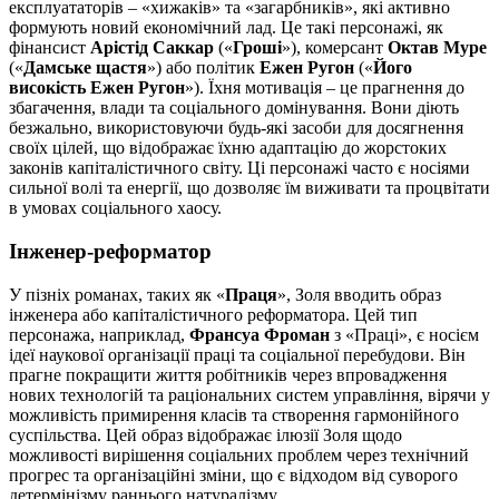
експлуататорів – «хижаків» та «загарбників», які активно
формують новий економічний лад. Це такі персонажі, як
фінансист
Арістід Саккар
(«
Гроші
»), комерсант
Октав Муре
(«
Дамське щастя
») або політик
Ежен Ругон
(«
Його
високість Ежен Ругон
»). Їхня мотивація – це прагнення до
збагачення, влади та соціального домінування. Вони діють
безжально, використовуючи будь-які засоби для досягнення
своїх цілей, що відображає їхню адаптацію до жорстоких
законів капіталістичного світу. Ці персонажі часто є носіями
сильної волі та енергії, що дозволяє їм виживати та процвітати
в умовах соціального хаосу.
Інженер-реформатор
У пізніх романах, таких як «
Праця
», Золя вводить образ
інженера або капіталістичного реформатора. Цей тип
персонажа, наприклад,
Франсуа Фроман
з «Праці», є носієм
ідеї наукової організації праці та соціальної перебудови. Він
прагне покращити життя робітників через впровадження
нових технологій та раціональних систем управління, вірячи у
можливість примирення класів та створення гармонійного
суспільства. Цей образ відображає ілюзії Золя щодо
можливості вирішення соціальних проблем через технічний
прогрес та організаційні зміни, що є відходом від суворого
детермінізму раннього натуралізму.