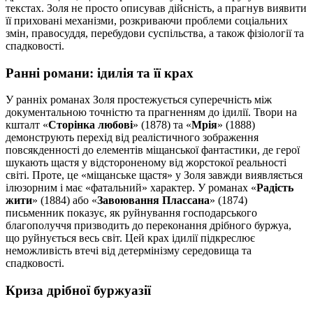
текстах. Золя не просто описував дійсність, а прагнув виявити
її приховані механізми, розкриваючи проблеми соціальних
змін, правосуддя, перебудови суспільства, а також фізіології та
спадковості.
Ранні романи: ідилія та її крах
У ранніх романах Золя простежується суперечність між
документальною точністю та прагненням до ідилії. Твори на
кшталт «
Сторінка любові
» (1878) та «
Мрія
» (1888)
демонструють перехід від реалістичного зображення
повсякденності до елементів міщанської фантастики, де герої
шукають щастя у відстороненому від жорстокої реальності
світі. Проте, це «міщанське щастя» у Золя завжди виявляється
ілюзорним і має «фатальний» характер. У романах «
Радість
жити
» (1884) або «
Завоювання Плассана
» (1874)
письменник показує, як руйнування господарського
благополуччя призводить до переконання дрібного буржуа,
що руйнується весь світ. Цей крах ідилії підкреслює
неможливість втечі від детермінізму середовища та
спадковості.
Криза дрібної буржуазії