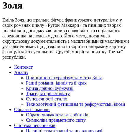
Золя
Еміль Золя, центральна фігура французького натуралізму, у
своїх романах циклу «Ругон-Маккари» та пізніших творах
послідовно досліджував вплив спадковості та соціального
середовища на людську долю. Його метод поєднував
скрупульозну документальність з масштабними символічними
узагальненнями, що дозволило створити панорамну картину
французького суспільства Другої імперії та початку Третьої
республіки.
Контекст
Аналіз
Принципи натуралізму та метод Золя
Ранні романи: ідилія та її крах
Криза дрібної буржуазії
Трагедія пролетаріату
Суперечності стилю
Технологічний фетишизм та реформістські ілюзії
Образи і символи
Образи хижаків та загарбників
Символіка предметного світу
Система персонажів
Пасивні страждальці та правдошукачі