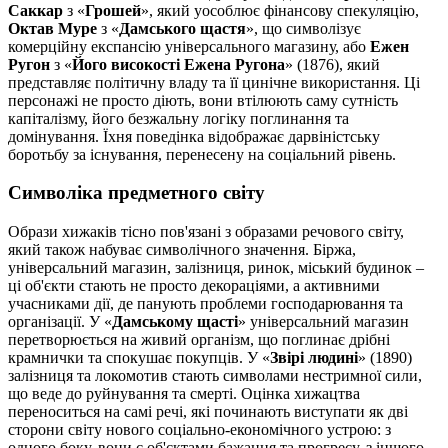
Саккар
з «
Грошей
», який уособлює фінансову спекуляцію,
Октав Муре
з «
Дамського щастя
», що символізує
комерційну експансію універсального магазину, або
Ежен
Ругон
з «
Його високості Ежена Ругона
» (1876), який
представляє політичну владу та її цинічне використання. Ці
персонажі не просто діють, вони втілюють саму сутність
капіталізму, його безжальну логіку поглинання та
домінування. Їхня поведінка відображає дарвіністську
боротьбу за існування, перенесену на соціальний рівень.
Символіка предметного світу
Образи хижаків тісно пов'язані з образами речового світу,
який також набуває символічного значення. Біржа,
універсальний магазин, залізниця, ринок, міський будинок –
ці об'єкти стають не просто декораціями, а активними
учасниками дії, де панують проблеми господарювання та
організації. У «
Дамському щасті
» універсальний магазин
перетворюється на живий організм, що поглинає дрібні
крамнички та спокушає покупців. У «
Звірі людині
» (1890)
залізниця та локомотив стають символами нестримної сили,
що веде до руйнування та смерті. Оцінка хижацтва
переноситься на самі речі, які починають виступати як дві
сторони світу нового соціально-економічного устрою: з
одного боку, вони є об'єктами бажання та прогресу, з іншого –