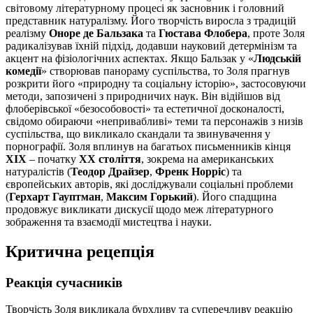
світовому літературному процесі як засновник і головний
представник натуралізму. Його творчість виросла з традицій
реалізму
Оноре де Бальзака
та
Гюстава Флобера
, проте Золя
радикалізував їхній підхід, додавши науковий детермінізм та
акцент на фізіологічних аспектах. Якщо Бальзак у «
Людській
комедії
» створював панораму суспільства, то Золя прагнув
розкрити його «природну та соціальну історію», застосовуючи
методи, запозичені з природничих наук. Він відійшов від
флоберівської «безособовості» та естетичної досконалості,
свідомо обираючи «непривабливі» теми та персонажів з низів
суспільства, що викликало скандали та звинувачення у
порнографії. Золя вплинув на багатьох письменників кінця
XIX
– початку
XX століття
, зокрема на американських
натуралістів (
Теодор Драйзер
,
Френк Норріс
) та
європейських авторів, які досліджували соціальні проблеми
(
Герхарт Гауптман
,
Максим Горький
). Його спадщина
продовжує викликати дискусії щодо меж літературного
зображення та взаємодії мистецтва і науки.
Критична рецепція
Реакція сучасників
Творчість Золя викликала бурхливу та суперечливу реакцію