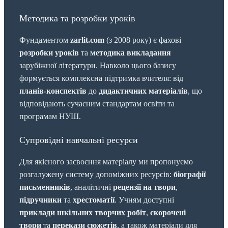
Методика та розробки уроків
Фундаментом
zarlit.com
(з 2008 року) є фахові
розробки уроків
та
методика викладання
зарубіжної літератури. Навколо цього базису
формується комплексна підтримка вчителя: від
планів-конспектів
до
дидактичних матеріалів
, що
відповідають сучасним стандартам освіти та
програмам НУШ.
Супровідні навчальні ресурси
Для якісного засвоєння матеріалу ми пропонуємо
розгалужену систему допоміжних ресурсів:
біографії
письменників
, аналітичні
рецензії на твори
,
підручники
та
хрестоматії
. Учням доступні
приклади шкільних творчих робіт
,
скорочені
твори
та
перекази сюжетів
, а також матеріали для