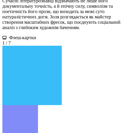
Сучасні літературознавці відзначають не лише його
документальну точність, а й епічну силу, символізм та
поетичність його прози, що виходить за межі суто
натуралістичних догм. Золя розглядається як майстер
створення масштабних фресок, що поєднують соціальний
аналіз з глибоким художнім баченням.
Флеш-картки
1 / 7