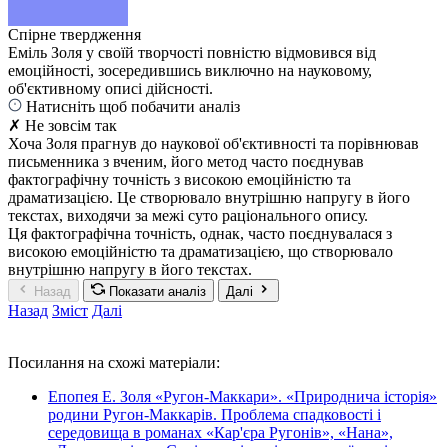
Спірне твердження
Еміль Золя у своїй творчості повністю відмовився від
емоційності, зосередившись виключно на науковому,
об'єктивному описі дійсності.
Натисніть щоб побачити аналіз
✗ Не зовсім так
Хоча Золя прагнув до наукової об'єктивності та порівнював
письменника з вченим, його метод часто поєднував
фактографічну точність з високою емоційністю та
драматизацією. Це створювало внутрішню напругу в його
текстах, виходячи за межі суто раціонального опису.
Ця фактографічна точність, однак, часто поєднувалася з
високою емоційністю та драматизацією, що створювало
внутрішню напругу в його текстах.
Назад
Показати аналіз
Далі
Назад
Зміст
Далі
Посилання на схожі матеріали:
Епопея Е. Золя «Ругон-Маккари». «Природнича історія»
родини Ругон-Маккарів. Проблема спадковості і
середовища в романах «Кар'єра Ругонів», «Нана»,