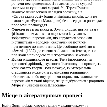
до теми несправедливості та лицемірства судової
системи та суспільної моралі. У «
Терезі Ракен
» він
аналізує психологічні наслідки злочину, а в
«
Справедливості
» (один з пізніших циклів, хоча не
входить до «Ругон-Маккарів») безпосередньо розглядає
проблеми правосуддя.
Фізіологія та інстинкти:
Золя приділяє значну увагу
фізіологічним аспектам людського існування,
зображуючи персонажів, що керуються базовими
інстинктами – голодом, сексуальним потягом,
прагненням до виживання. Це особливо помітно в
«
Землі
» (1887), де селяни зображені як істоти, тісно
пов'язані з природою та її жорстокими законами.
Криза міщанського щастя:
Тема ілюзорності та
крихкості дрібнобуржуазного благополуччя проходить
крізь багато творів. Золя показує, як матеріальна
стабільність може бути зруйнована зовнішніми
обставинами або внутрішніми пороками, залишаючи
персонажів у стані відчаю, як це відбувається з родиною
Муре
у «
Завоюванні Плассана
».
Місце в літературному процесі
Еміль Золя посідає ключове місце у французькому та