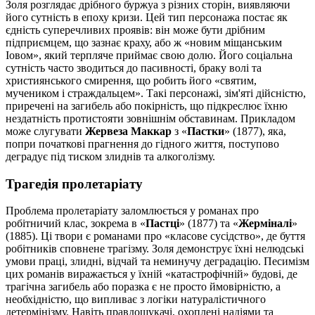
Золя розглядає дрібного буржуа з різних сторін, виявляючи
його сутність в епоху кризи. Цей тип персонажа постає як
єдність суперечливих проявів: він може бути дрібним
підприємцем, що зазнає краху, або ж «новим міщанським
Іовом», який терпляче приймає свою долю. Його соціальна
сутність часто зводиться до пасивності, браку волі та
християнського смирення, що робить його «святим,
мучеником і страждальцем». Такі персонажі, зім'яті дійсністю,
приречені на загибель або покірність, що підкреслює їхню
нездатність протистояти зовнішнім обставинам. Прикладом
може слугувати
Жервеза Маккар
з «
Пастки
» (1877), яка,
попри початкові прагнення до гідного життя, поступово
деградує під тиском злиднів та алкоголізму.
Трагедія пролетаріату
Проблема пролетаріату заломлюється у романах про
робітничий клас, зокрема в «
Пастці
» (1877) та «
Жерміналі
»
(1885). Ці твори є романами про «класове сусідство», де буття
робітників сповнене трагізму. Золя демонструє їхні нелюдські
умови праці, злидні, відчай та неминучу деградацію. Песимізм
цих романів виражається у їхній «катастрофічній» будові, де
трагічна загибель або поразка є не просто ймовірністю, а
необхідністю, що випливає з логіки натуралістичного
детермінізму. Навіть правдошукачі, охоплені надіями та