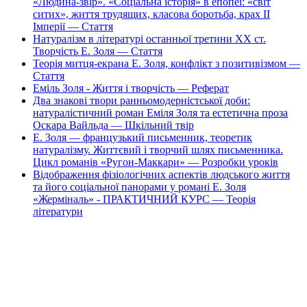
«Людина-звір». «Соціальна історія» в епопеї: «світ
ситих», життя трудящих, класова боротьба, крах ІІ
Імперії — Стаття
Натуралізм в літературі останньої третини ХХ ст.
Творчість Е. Золя — Стаття
Теорія митця-екрана Е. Золя, конфлікт з позитивізмом —
Стаття
Еміль Золя - Життя і творчість — Реферат
Два знакові твори ранньомодерністської доби:
натуралістичний роман Еміля Золя та естетична проза
Оскара Вайльда — Шкільний твір
Е. Золя — французький письменник, теоретик
натуралізму. Життєвий і творчий шлях письменника.
Цикл романів «Ругон-Маккари» — Розробки уроків
Відображення фізіологічних аспектів людського життя
та його соціальної панорами у романі Е. Золя
«Жерміналь» - ПРАКТИЧНИЙ КУРС — Теорія
літератури