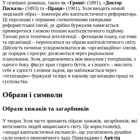
У пізніших романах, таких як «
Гроші
» (1891), «
Доктор
Паскаль
» (1893) та «
Праця
» (1901), Золя вводить новий
людський образ – інженера або капіталістичного реформатора.
Ці персонажі є першими схематичними начерками
реформістської ілюзії, де дрібна буржуазія намагається
примиритися з новою епохою капіталістичного підйому.
Типові риси технічної інтелігенції – фетишизм плану, системи
та організації – переносяться на образи капіталістичного світу.
Дійсність починає усвідомлюватися як «організаційна» ілюзія,
де порядок і прогрес досягаються через раціональне
планування. Золя, роздвоюючись між минулим і теперішнім, з
одного боку, фіксує крах старого буття, а з іншого – мислить
себе в єдності з новим ладом, що наближається через
«технізацію» буржуазії та віру в наукову організацію праці та
суспільства.
Образи і символи
Образи хижаків та загарбників
У творах Золя часто зринають образи хижаків, загарбників, які
витісняють людей міщанського світу. Це користолюбці,
«лицарі капіталістичної експансії», що уособлюють рушійні
сили нового економічного ладу. Прикладами є
Арістід