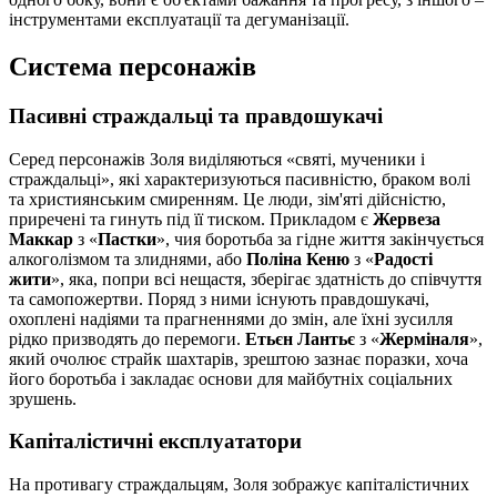
інструментами експлуатації та дегуманізації.
Система персонажів
Пасивні страждальці та правдошукачі
Серед персонажів Золя виділяються «святі, мученики і
страждальці», які характеризуються пасивністю, браком волі
та християнським смиренням. Це люди, зім'яті дійсністю,
приречені та гинуть під її тиском. Прикладом є
Жервеза
Маккар
з «
Пастки
», чия боротьба за гідне життя закінчується
алкоголізмом та злиднями, або
Поліна Кеню
з «
Радості
жити
», яка, попри всі нещастя, зберігає здатність до співчуття
та самопожертви. Поряд з ними існують правдошукачі,
охоплені надіями та прагненнями до змін, але їхні зусилля
рідко призводять до перемоги.
Етьєн Лантьє
з «
Жерміналя
»,
який очолює страйк шахтарів, зрештою зазнає поразки, хоча
його боротьба і закладає основи для майбутніх соціальних
зрушень.
Капіталістичні експлуататори
На противагу страждальцям, Золя зображує капіталістичних