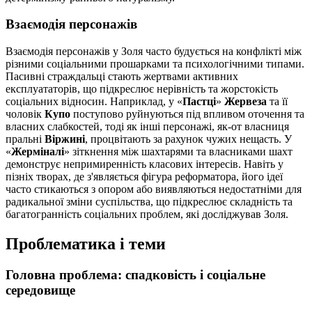
Взаємодія персонажів
Взаємодія персонажів у Золя часто будується на конфлікті між
різними соціальними прошарками та психологічними типами.
Пасивні страждальці стають жертвами активних
експлуататорів, що підкреслює нерівність та жорстокість
соціальних відносин. Наприклад, у «
Пастці
»
Жервеза
та її
чоловік
Купо
поступово руйнуються під впливом оточення та
власних слабкостей, тоді як інші персонажі, як-от власниця
пральні
Віржині
, процвітають за рахунок чужих нещасть. У
«
Жерміналі
» зіткнення між шахтарями та власниками шахт
демонструє непримиренність класових інтересів. Навіть у
пізніх творах, де з'являється фігура реформатора, його ідеї
часто стикаються з опором або виявляються недостатніми для
радикальної зміни суспільства, що підкреслює складність та
багатогранність соціальних проблем, які досліджував Золя.
Проблематика і теми
Головна проблема: спадковість і соціальне
середовище