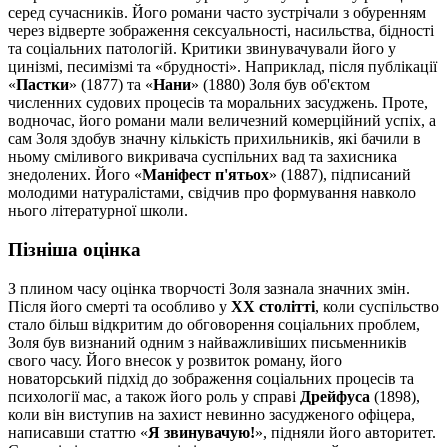
серед сучасників. Його романи часто зустрічали з обуренням
через відверте зображення сексуальності, насильства, бідності
та соціальних патологій. Критики звинувачували його у
цинізмі, песимізмі та «брудності». Наприклад, після публікації
«
Пастки
» (1877) та «
Нани
» (1880) Золя був об'єктом
численних судових процесів та моральних засуджень. Проте,
водночас, його романи мали величезний комерційний успіх, а
сам Золя здобув значну кількість прихильників, які бачили в
ньому сміливого викривача суспільних вад та захисника
знедолених. Його «
Маніфест п'ятьох
» (1887), підписаний
молодими натуралістами, свідчив про формування навколо
нього літературної школи.
Пізніша оцінка
З плином часу оцінка творчості Золя зазнала значних змін.
Після його смерті та особливо у
XX столітті
, коли суспільство
стало більш відкритим до обговорення соціальних проблем,
Золя був визнаний одним з найважливіших письменників
свого часу. Його внесок у розвиток роману, його
новаторський підхід до зображення соціальних процесів та
психології мас, а також його роль у справі
Дрейфуса
(1898),
коли він виступив на захист невинно засудженого офіцера,
написавши статтю «
Я звинувачую!
», підняли його авторитет.