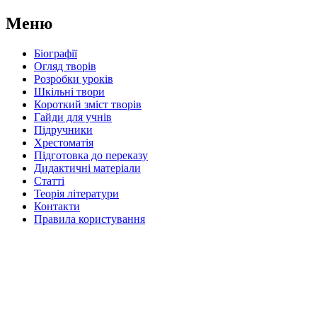
Меню
Біографії
Огляд творів
Розробки уроків
Шкільні твори
Короткий зміст творів
Гайди для учнів
Підручники
Хрестоматія
Підготовка до переказу
Дидактичні матеріали
Статті
Теорія літератури
Контакти
Правила користування