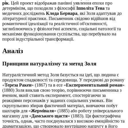
рік
. Цей проект відображав панівні уявлення епохи про
детермінізм, що походили з філософії
Іпполіта Тена
та
медичних досліджень
Клода Бернара
, які Золя адаптував до
літературної практики. Письменник свідомо відійшов від
романтичної ідеалізації та реалістичної об'єктивності,
заглиблюючись у фізіологічні аспекти, соціальні патології та
механізми функціонування суспільства, що перебувало на
порозі індустріальної трансформації.
Аналіз
Принципи натуралізму та метод Золя
Натуралістичний метод Золя базується на ідеї, що людина є
продуктом спадковості та середовища. У передмові до роману
«
Тереза Ракен
» (1867) та в есе «
Експериментальний роман
»
(1880) Золя виклав свою теорію, порівнюючи письменника з
вченим, який ставить експеримент, спостерігаючи за
реакціями персонажів у заданих соціальних умовах. Він
скрупульозно збирав фактичний матеріал, вивчаючи побут
шахтарів для «
Жерміналя
» (1885) або роботу універсального
магазину для «
Дамського щастя
» (1883). Ця фактографічна
точність, однак, часто поєднувалася з високою емоційністю та
драматизацією, що створювало внутрішню напругу в його