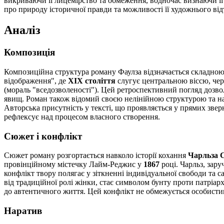
викриваючи її лицемірство та обмеження, водночас визнаючи її 
про природу історичної правди та можливості її художнього ві
Аналіз
Композиція
Композиційна структура роману Фаулза відзначається складною
відображення", де
XIX століття
слугує центральною віссю, чер
(мораль "вседозволеності"). Цей ретроспективний погляд дозво
явищ. Роман також відомий своєю нелінійною структурою та ная
Авторська присутність у тексті, що проявляється у прямих зве
рефлексує над процесом власного створення.
Сюжет і конфлікт
Сюжет роману розгортається навколо історії кохання
Чарльза 
провінційному містечку Лайм-Реджис у
1867
році. Чарльз, зар
конфлікт твору полягає у зіткненні індивідуальної свободи та
від традиційної ролі жінки, стає символом бунту проти патріа
до автентичного життя. Цей конфлікт не обмежується особистим
Наратив