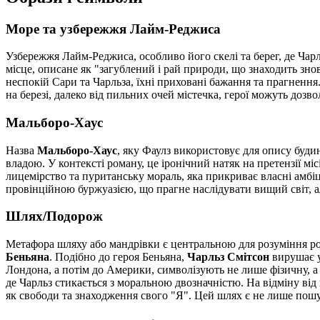
Море та узбережжя Лайм-Реджиса
Узбережжя Лайм-Реджиса, особливо його скелі та берег, де Чарл
місце, описане як "загублений і рай природи, що знаходить зно
неспокій Сари та Чарльза, їхні приховані бажання та прагненн
на березі, далеко від пильних очей містечка, герої можуть дозв
Мальборо-Хаус
Назва
Мальборо-Хаус
, яку Фаулз використовує для опису буди
владою. У контексті роману, це іронічний натяк на претензії мі
лицемірство та пуританську мораль, яка прикриває власні амбі
провінційною буржуазією, що прагне наслідувати вищий світ, 
Шлях/Подорож
Метафора шляху або мандрівки є центральною для розуміння ро
Беньяна
. Подібно до героя Беньяна,
Чарльз Смітсон
вирушає у
Лондона, а потім до Америки, символізують не лише фізичну, а
де Чарльз стикається з моральною двозначністю. На відміну від
як свободи та знаходження свого "Я". Цей шлях є не лише пошу