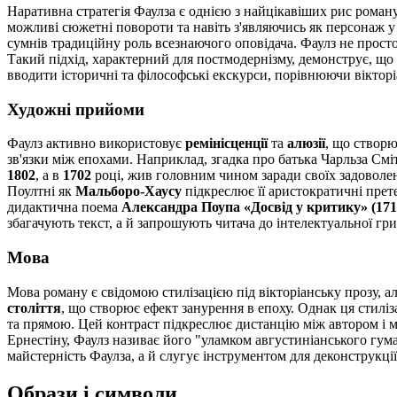
Наративна стратегія Фаулза є однією з найцікавіших рис роман
можливі сюжетні повороти та навіть з'являючись як персонаж у 
сумнів традиційну роль всезнаючого оповідача. Фаулз не просто
Такий підхід, характерний для постмодернізму, демонструє, що 
вводити історичні та філософські екскурси, порівнюючи віктор
Художні прийоми
Фаулз активно використовує
ремінісценції
та
алюзії
, що створю
зв'язки між епохами. Наприклад, згадка про батька Чарльза Сміт
1802
, а в
1702
році, жив головним чином заради своїх задоволен
Поултні як
Мальборо-Хаусу
підкреслює її аристократичні прет
дидактична поема
Александра Поупа «Досвід у критику» (171
збагачують текст, а й запрошують читача до інтелектуальної гр
Мова
Мова роману є свідомою стилізацією під вікторіанську прозу, а
століття
, що створює ефект занурення в епоху. Однак ця стилі
та прямою. Цей контраст підкреслює дистанцію між автором і м
Ернестіну, Фаулз називає його "уламком августиніанського гума
майстерність Фаулза, а й слугує інструментом для деконструкції
Образи і символи