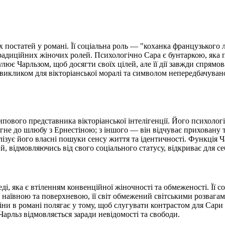
 постатей у романі. Її соціальна роль — "коханка французького л
 традиційних жіночих ролей. Психологічно Сара є бунтаркою, яка
лює Чарльзом, щоб досягти своїх цілей, але її дії завжди спрямо
, викликом для вікторіанської моралі та символом непередбачуван
ового представника вікторіанської інтелігенції. Його психологі
рагне до шлюбу з Ернестіною; з іншого — він відчуває приховану
ізує його власні пошуки сенсу життя та ідентичності. Функція Ч
, відмовляючись від свого соціального статусу, відкриває для се
ді, яка є втіленням конвенційної жіночності та обмеженості. Її 
 наївною та поверхневою, її світ обмежений світськими розвагам
ни в романі полягає у тому, щоб слугувати контрастом для Сари 
Чарльз відмовляється заради невідомості та свободи.