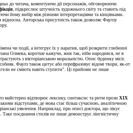
едньо до читача, коментуючи дії персонажів, обговорюючи
фікція
, підкреслює штучність художнього світу та ставить під
нуючи йому вибір між різними інтерпретаціями та кінцівками.
ди відносна. Авторська присутність також дозволяє Фаулзу
ору.
мена чи події, а інтегрує їх у наратив, щоб розкрити глибинні
 пана Олмека, коротше кажучи, жив так, ніби народився, не в
нтрастують з вікторіанською моральністю. Опис будинку місіс
обняк. Фаулз також цитує або перефразовує відомі твори, як-от
нгели не сміють навіть ступити". Ці прийоми не лише
улз майстерно відтворює лексику, синтаксис та ритм прози
XIX
рськими відступами, де мова стає більш сучасною, аналітичною
іанські уявлення. Наприклад, при описі доктора, що лікує
и. Таке поєднання стилів не лише демонструє лінгвістичну