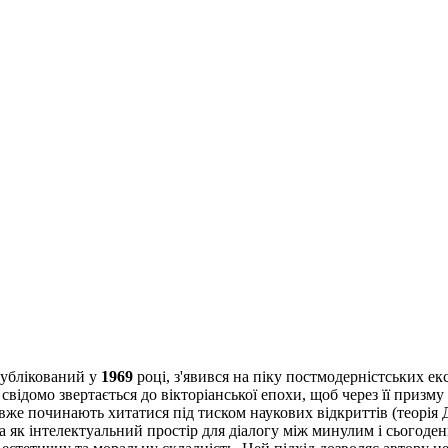
ублікований у
1969
році, з'явився на піку постмодерністських ек
свідомо звертається до вікторіанської епохи, щоб через її приз
ті вже починають хитатися під тиском наукових відкриттів (теорія 
 як інтелектуальний простір для діалогу між минулим і сьогоденн