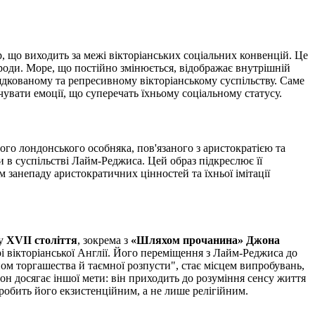
, що виходить за межі вікторіанських соціальних конвенцій. Це
ироди. Море, що постійно змінюється, відображає внутрішній
ядкованому та репресивному вікторіанському суспільству. Саме
чувати емоції, що суперечать їхньому соціальному статусу.
ого лондонського особняка, пов'язаного з аристократією та
и в суспільстві Лайм-Реджиса. Цей образ підкреслює її
 занепаду аристократичних цінностей та їхньої імітації
ну
XVII століття
, зокрема з
«Шляхом прочанина» Джона
і вікторіанської Англії. Його переміщення з Лайм-Реджиса до
ом торгашества й таємної розпусти", стає місцем випробувань,
он досягає іншої мети: він приходить до розуміння сенсу життя
робить його екзистенційним, а не лише релігійним.