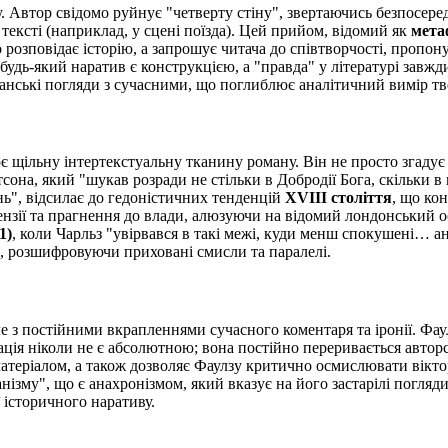
у. Автор свідомо руйнує "четверту стіну", звертаючись безпосер
тексті (наприклад, у сцені поїзда). Цей прийом, відомий як
мета
 розповідає історію, а запрошує читача до співтворчості, пропо
будь-який наратив є конструкцією, а "правда" у літературі завж
іанські погляди з сучасними, що поглиблює аналітичний вимір тв
є щільну інтертекстуальну тканину роману. Він не просто згадує і
сона, який "шукав розради не стільки в Добродії Бога, скільки в
ь", відсилає до гедоністичних тенденцій
XVIII століття
, що ко
ензії та прагнення до влади, алюзуючи на відомий лондонський ос
1)
, коли Чарльз "увірвався в такі межі, куди менш спокушені… а
и, розшифровуючи приховані смисли та паралелі.
ле з постійними вкрапленнями сучасного коментаря та іронії. Фа
зація ніколи не є абсолютною; вона постійно переривається авто
атеріалом, а також дозволяє Фаулзу критично осмислювати віктор
нізму", що є анахронізмом, який вказує на його застарілі погляд
 історичного наративу.