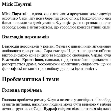
Місіс Поултні
Місіс Поултні
— вдова, яка є яскравим представником лицемірно
особливо Сари, яку вона бере під свою опіку. Психологічно міс
бажання влади та домінування. Функція цього персонажа полягає
свободу. Вона є антагоністом, що уособлює консервативні сили,
Взаємодія персонажів
Взаємодія персонажів у романі Фаулза є динамічним зіткненням
любовного трикутника. Сара стає для Чарльза не просто об'єкто
вікторіанською конвенцією та модерною свободою. Чарльз, буду
Взаємодія з
Ернестіною
, навпаки, підкреслює його приналежніс
розгортається драма, уособлюючи колективну свідомість, що чин
філософські питання про свободу, долю та ідентичність.
Проблематика і теми
Головна проблема
Головна проблема роману Фаулза полягає у дослідженні
свобод
ставить питання, наскільки людина може бути вільною у виборі 
демонструючи, як
Сара Вудраф
свідомо відмовляється від нав'я