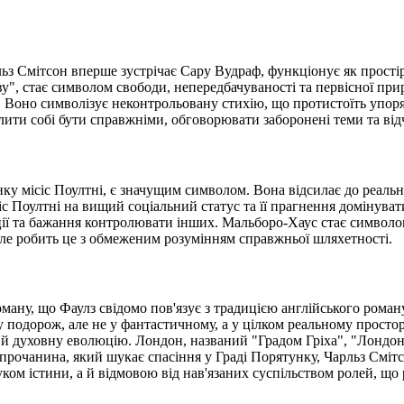
ьз Смітсон вперше зустрічає Сару Вудраф, функціонує як простір
ву", стає символом свободи, непередбачуваності та первісної пр
я. Воно символізує неконтрольовану стихію, що протистоїть упор
олити собі бути справжніми, обговорювати заборонені теми та від
нку місіс Поултні, є значущим символом. Вона відсилає до реальн
сіс Поултні на вищий соціальний статус та її прагнення домінуват
ції та бажання контролювати інших. Мальборо-Хаус стає символом
але робить це з обмеженим розумінням справжньої шляхетності.
ману, що Фаулз свідомо пов'язує з традицією англійського рома
 подорож, але не у фантастичному, а у цілком реальному простор
 й духовну еволюцію. Лондон, названий "Градом Гріха", "Лондон
 прочанина, який шукає спасіння у Граді Порятунку, Чарльз Смітс
ком істини, а й відмовою від нав'язаних суспільством ролей, що 