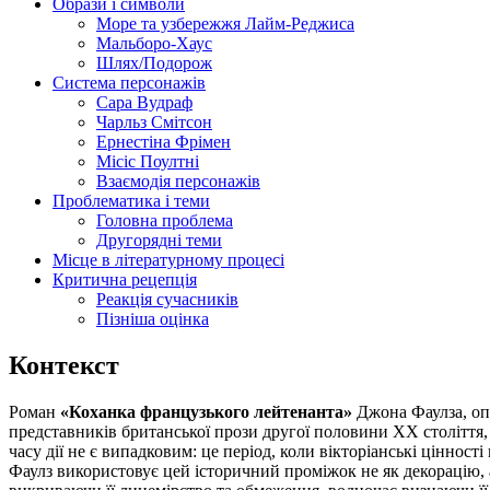
Образи і символи
Море та узбережжя Лайм-Реджиса
Мальборо-Хаус
Шлях/Подорож
Система персонажів
Сара Вудраф
Чарльз Смітсон
Ернестіна Фрімен
Місіс Поултні
Взаємодія персонажів
Проблематика і теми
Головна проблема
Другорядні теми
Місце в літературному процесі
Критична рецепція
Реакція сучасників
Пізніша оцінка
Контекст
Роман
«Коханка французького лейтенанта»
Джона Фаулза, оп
представників британської прози другої половини XX століття, 
часу дії не є випадковим: це період, коли вікторіанські ціннос
Фаулз використовує цей історичний проміжок не як декорацію, а