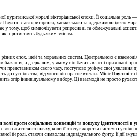
ї пуританської моралі вікторіанської епохи. Її соціальна роль 
іс Поултні є авторитарною, ханжеською та одержимою ідеєю морал
 у тому, щоб символізувати репресивні та обмежувальні аспекти 
 які протистоять будь-яким змінам.
 різних епох, ідей та моральних систем. Центральною є взаємоді
м бажання, а дзеркалом, у якому він бачить власні приховані пр
чи представником свого часу, поступово руйнує свої уявлення пр
ть до суспільства, від якого він прагне втекти.
Місіс Поултні
та 
ить опір індивідуальному вибору. Ці взаємодії не просто рухают
и волі проти соціальних конвенцій
та
пошуку ідентичності в у
свого життєвого шляху, коли її оточує жорстка система суспільн
заної їй ролі, стаючи символом індивідуального бунту. Її дії зм