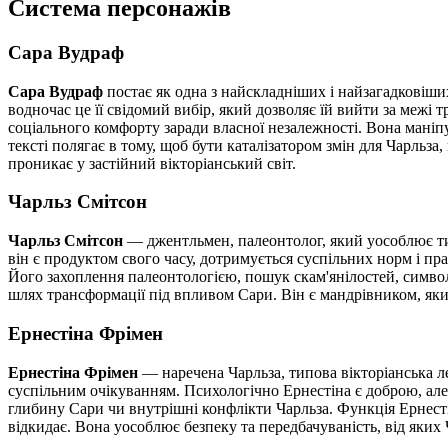
Система персонажів
Сара Вудраф
Сара Вудраф
постає як одна з найскладніших і найзагадковіших
водночас це її свідомий вибір, який дозволяє їй вийти за межі
соціального комфорту заради власної незалежності. Вона маніпу
тексті полягає в тому, щоб бути каталізатором змін для Чарльза
проникає у застійний вікторіанський світ.
Чарльз Смітсон
Чарльз Смітсон
— джентльмен, палеонтолог, який уособлює тип
він є продуктом свого часу, дотримується суспільних норм і п
Його захоплення палеонтологією, пошук скам'янілостей, символ
шлях трансформації під впливом Сари. Він є мандрівником, який
Ернестіна Фрімен
Ернестіна Фрімен
— наречена Чарльза, типова вікторіанська ле
суспільним очікуванням. Психологічно Ернестіна є доброю, але
глибину Сари чи внутрішні конфлікти Чарльза. Функція Ернесті
відкидає. Вона уособлює безпеку та передбачуваність, від яких 