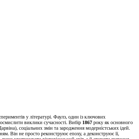
спериментів у літературі. Фаулз, один із ключових
му осмислити виклики сучасності. Вибір
1867
року як основного
Дарвіна), соціальних змін та зародження модерністських ідей.
ям. Він не просто реконструює епоху, а деконструює її,