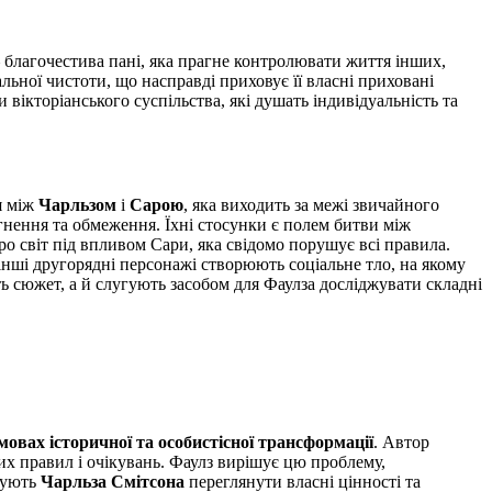
— благочестива пані, яка прагне контролювати життя інших,
ьної чистоти, що насправді приховує її власні приховані
вікторіанського суспільства, які душать індивідуальність та
я між
Чарльзом
і
Сарою
, яка виходить за межі звичайного
агнення та обмеження. Їхні стосунки є полем битви між
о світ під впливом Сари, яка свідомо порушує всі правила.
інші другорядні персонажі створюють соціальне тло, на якому
ь сюжет, а й слугують засобом для Фаулза досліджувати складні
мовах історичної та особистісної трансформації
. Автор
их правил і очікувань. Фаулз вирішує цю проблему,
ушують
Чарльза Смітсона
переглянути власні цінності та