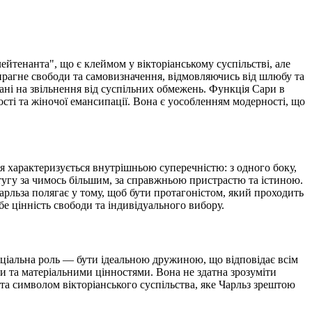
ейтенанта", що є клеймом у вікторіанському суспільстві, але
 прагне свободи та самовизначення, відмовляючись від шлюбу та
вані на звільнення від суспільних обмежень. Функція Сари в
ості та жіночої емансипації. Вона є уособленням модерності, що
я характеризується внутрішньою суперечністю: з одного боку,
 тугу за чимось більшим, за справжньою пристрастю та істиною.
арльза полягає у тому, щоб бути протагоністом, який проходить
бе цінність свободи та індивідуального вибору.
соціальна роль — бути ідеальною дружиною, що відповідає всім
и та матеріальними цінностями. Вона не здатна зрозуміти
та символом вікторіанського суспільства, яке Чарльз зрештою