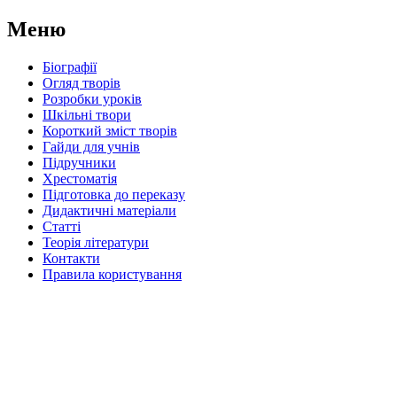
Меню
Біографії
Огляд творів
Розробки уроків
Шкільні твори
Короткий зміст творів
Гайди для учнів
Підручники
Хрестоматія
Підготовка до переказу
Дидактичні матеріали
Статті
Теорія літератури
Контакти
Правила користування