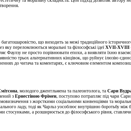
естетичну та моральну складність. Цей підхід дозволяє автору н
дтворення.
 багатошаровістю, що виходить за межі традиційного історичног
ез яку переломлюються моральні та філософські ідеї
XVII-XVIII 
ляє Фаулзу не просто порівнювати епохи, а виявляти їхню взаємо
вністю трьох альтернативних кінцівок, що руйнує ілюзію єдиної, 
рненнях до читача та коментарях, є ключовим елементом композиц
Смітсона
, молодого джентльмена та палеонтолога, та
Сари Вудр
учений з
Ернестіною Фрімен
, поступово потрапляє під чари Сари
 самовизначення з жорсткими соціальними конвенціями та мораль
рхального ладу, тоді як Чарльз уособлює внутрішню боротьбу мі
и стосунками, а розширюється до філософського рівня, ставлячи 