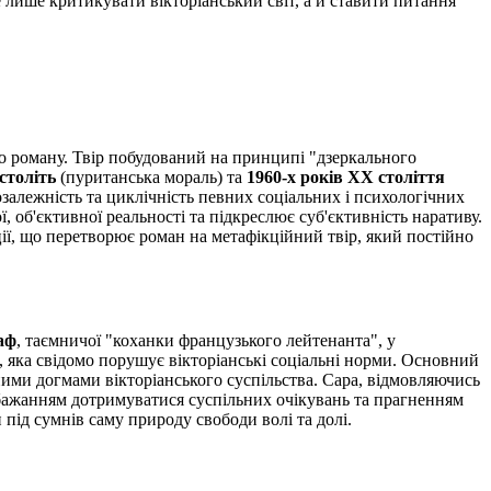
е лише критикувати вікторіанський світ, а й ставити питання
о роману. Твір побудований на принципі "дзеркального
століть
(пуританська мораль) та
1960-х років XX століття
залежність та циклічність певних соціальних і психологічних
об'єктивної реальності та підкреслює суб'єктивність наративу.
ії, що перетворює роман на метафікційний твір, який постійно
аф
, таємничої "коханки французького лейтенанта", у
, яка свідомо порушує вікторіанські соціальні норми. Основний
ними догмами вікторіанського суспільства. Сара, відмовляючись
ж бажанням дотримуватися суспільних очікувань та прагненням
під сумнів саму природу свободи волі та долі.