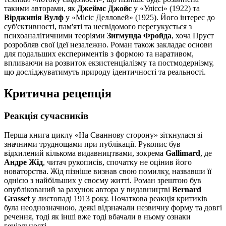
такими авторами, як
Джеймс Джойс
у «Уліссі» (1922) та
Вірджинія Вулф
у «Місіс Делловей» (1925). Його інтерес до
суб'єктивності, пам'яті та несвідомого перегукується з
психоаналітичними теоріями
Зигмунда Фройда
, хоча Пруст
розробляв свої ідеї незалежно. Роман також закладає основи
для подальших експериментів з формою та наративом,
впливаючи на розвиток екзистенціалізму та постмодернізму,
що досліджуватимуть природу ідентичності та реальності.
Критична рецепція
Реакція сучасників
Перша книга циклу «На Сваннову сторону» зіткнулася зі
значними труднощами при публікації. Рукопис був
відхилений кількома видавництвами, зокрема
Gallimard
, де
Андре Жід
, читач рукописів, спочатку не оцінив його
новаторства. Жід пізніше визнав свою помилку, назвавши її
однією з найбільших у своєму житті. Роман зрештою був
опублікований за рахунок автора у видавництві
Bernard
Grasset
у листопаді 1913 року. Початкова реакція критиків
була неоднозначною, деякі відзначали незвичну форму та довгі
речення, тоді як інші вже тоді вбачали в ньому ознаки
геніальності.