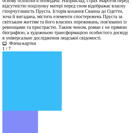
основу психології оповідача. Наприклад, страх Марселя перед
відсутністю поцілунку матері перед сном відображає власну
гіперчутливість Пруста. Історія кохання Сванна до Одетти,
хоча й вигадана, містить елементи спостережень Пруста за
світським життям та його власних переживань, пов'язаних із
ревнощами та пристрастю. Таким чином, роман є не прямою
біографією, а художньою трансформацією особистого досвіду
в універсальне дослідження людської свідомості.
Флеш-картки
1 / 7