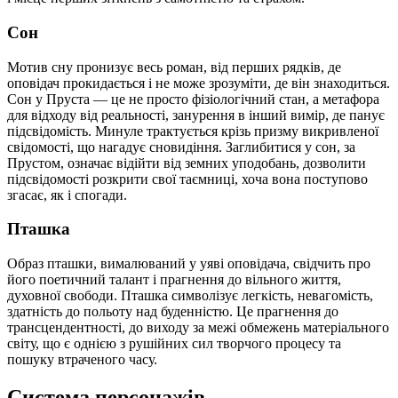
Сон
Мотив сну пронизує весь роман, від перших рядків, де
оповідач прокидається і не може зрозуміти, де він знаходиться.
Сон у Пруста — це не просто фізіологічний стан, а метафора
для відходу від реальності, занурення в інший вимір, де панує
підсвідомість. Минуле трактується крізь призму викривленої
свідомості, що нагадує сновидіння. Заглибитися у сон, за
Прустом, означає відійти від земних уподобань, дозволити
підсвідомості розкрити свої таємниці, хоча вона поступово
згасає, як і спогади.
Пташка
Образ пташки, вималюваний у уяві оповідача, свідчить про
його поетичний талант і прагнення до вільного життя,
духовної свободи. Пташка символізує легкість, невагомість,
здатність до польоту над буденністю. Це прагнення до
трансцендентності, до виходу за межі обмежень матеріального
світу, що є однією з рушійних сил творчого процесу та
пошуку втраченого часу.
Система персонажів