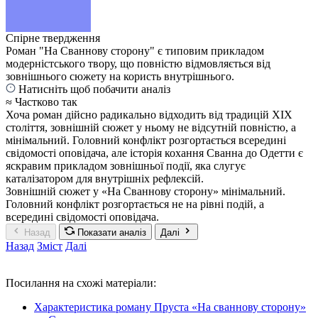
Спірне твердження
Роман "На Сваннову сторону" є типовим прикладом
модерністського твору, що повністю відмовляється від
зовнішнього сюжету на користь внутрішнього.
Натисніть щоб побачити аналіз
≈ Частково так
Хоча роман дійсно радикально відходить від традицій XIX
століття, зовнішній сюжет у ньому не відсутній повністю, а
мінімальний. Головний конфлікт розгортається всередині
свідомості оповідача, але історія кохання Сванна до Одетти є
яскравим прикладом зовнішньої події, яка слугує
каталізатором для внутрішніх рефлексій.
Зовнішній сюжет у «На Сваннову сторону» мінімальний.
Головний конфлікт розгортається не на рівні подій, а
всередині свідомості оповідача.
Назад
Показати аналіз
Далі
Назад
Зміст
Далі
Посилання на схожі матеріали:
Характеристика роману Пруста «На сваннову сторону»