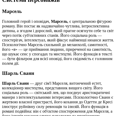
Марсель
Головний герой і оповідач,
Марсель
, є центральною фігурою
роману. Він постає як надзвичайно чутлива, інтроспективна
дитина, а згодом і дорослий, який прагне осягнути себе та світ
через потік суб'єктивних станів. Його соціальна роль —
спостерігач, інтелектуал, який фіксує найменші нюанси життя.
Психологічно Марсель схильний до меланхолії, самотності,
його «я» — це приймання людини, приреченої на самотність,
що шукає сенс у спогадах та мистецтві. Його функція в тексті
— бути фільтром для всієї оповіді, його свідомість є головним
полем дії.
Шарль Сванн
Шарль Сванн
— друг сім'ї Марселя, витончений естет,
колекціонер мистецтва, представник вищого світу. Його
соціальна роль — світський лев, що поєднує аристократичні
манери з інтелектуальними інтересами. Психологічно Сванн є
жертвою власної пристрасті, його кохання до Одетти де Кресі
ілюструє руйнівну силу ревнощів та ілюзій. Його функція в
романі подвійна: він є об'єктом спостереження для Марселя, а
його історія кохання слугує паралеллю та провісником