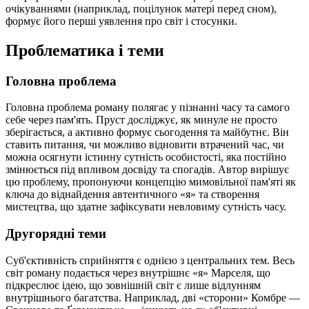
очікуваннями (наприклад, поцілунок матері перед сном),
формує його перші уявлення про світ і стосунки.
Проблематика і теми
Головна проблема
Головна проблема роману полягає у пізнанні часу та самого
себе через пам'ять. Пруст досліджує, як минуле не просто
зберігається, а активно формує сьогодення та майбутнє. Він
ставить питання, чи можливо відновити втрачений час, чи
можна осягнути істинну сутність особистості, яка постійно
змінюється під впливом досвіду та спогадів. Автор вирішує
цю проблему, пропонуючи концепцію мимовільної пам'яті як
ключа до віднайдення автентичного «я» та створення
мистецтва, що здатне зафіксувати невловиму сутність часу.
Другорядні теми
Суб'єктивність сприйняття є однією з центральних тем. Весь
світ роману подається через внутрішнє «я» Марселя, що
підкреслює ідею, що зовнішній світ є лише відлунням
внутрішнього багатства. Наприклад, дві «сторони» Комбре —