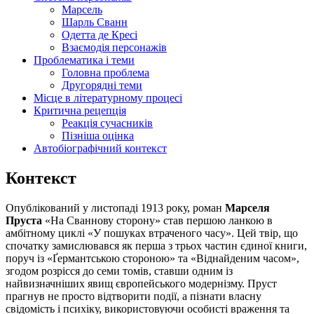
Марсель
Шарль Сванн
Одетта де Кресі
Взаємодія персонажів
Проблематика і теми
Головна проблема
Другорядні теми
Місце в літературному процесі
Критична рецепція
Реакція сучасників
Пізніша оцінка
Автобіографічний контекст
Контекст
Опублікований у листопаді 1913 року, роман
Марселя
Пруста
«На Сваннову сторону» став першою ланкою в
амбітному циклі «У пошуках втраченого часу». Цей твір, що
спочатку замислювався як перша з трьох частин єдиної книги,
поруч із «Ґермантською стороною» та «Віднайденим часом»,
згодом розрісся до семи томів, ставши одним із
найвизначніших явищ європейського модернізму. Пруст
прагнув не просто відтворити події, а пізнати власну
свідомість і психіку, використовуючи особисті враження та