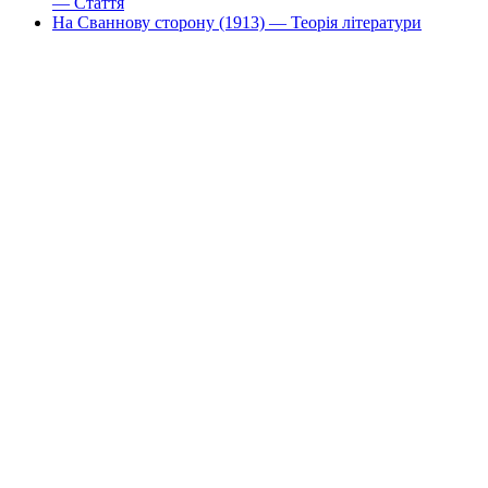
— Стаття
На Сваннову сторону (1913) — Теорія літератури