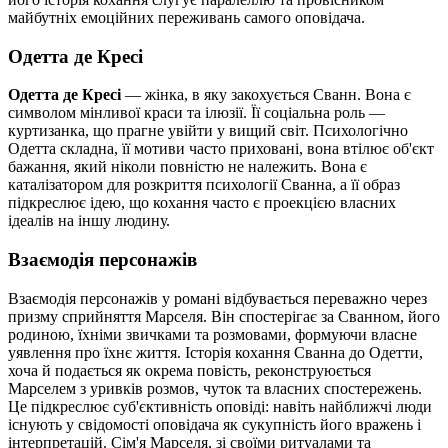
майбутніх емоційних переживань самого оповідача.
Одетта де Кресі
Одетта де Кресі
— жінка, в яку закохується Сванн. Вона є
символом мінливої краси та ілюзії. Її соціальна роль —
куртизанка, що прагне увійти у вищий світ. Психологічно
Одетта складна, її мотиви часто приховані, вона втілює об'єкт
бажання, який ніколи повністю не належить. Вона є
каталізатором для розкриття психології Сванна, а її образ
підкреслює ідею, що кохання часто є проекцією власних
ідеалів на іншу людину.
Взаємодія персонажів
Взаємодія персонажів у романі відбувається переважно через
призму сприйняття Марселя. Він спостерігає за Сванном, його
родиною, їхніми звичками та розмовами, формуючи власне
уявлення про їхнє життя. Історія кохання Сванна до Одетти,
хоча й подається як окрема повість, реконструюється
Марселем з уривків розмов, чуток та власних спостережень.
Це підкреслює суб'єктивність оповіді: навіть найближчі люди
існують у свідомості оповідача як сукупність його вражень і
інтерпретацій. Сім'я Марселя, зі своїми ритуалами та