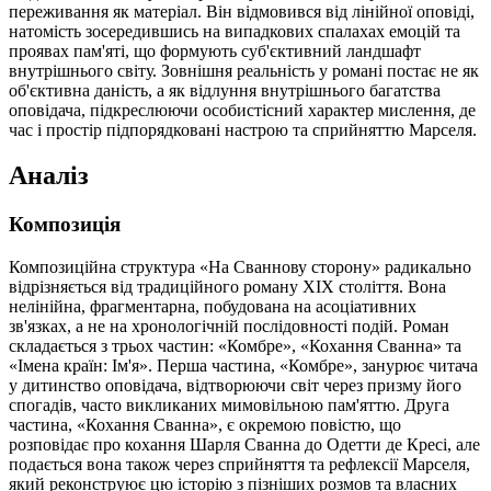
переживання як матеріал. Він відмовився від лінійної оповіді,
натомість зосередившись на випадкових спалахах емоцій та
проявах пам'яті, що формують суб'єктивний ландшафт
внутрішнього світу. Зовнішня реальність у романі постає не як
об'єктивна даність, а як відлуння внутрішнього багатства
оповідача, підкреслюючи особистісний характер мислення, де
час і простір підпорядковані настрою та сприйняттю Марселя.
Аналіз
Композиція
Композиційна структура «На Сваннову сторону» радикально
відрізняється від традиційного роману XIX століття. Вона
нелінійна, фрагментарна, побудована на асоціативних
зв'язках, а не на хронологічній послідовності подій. Роман
складається з трьох частин: «Комбре», «Кохання Сванна» та
«Імена країн: Ім'я». Перша частина, «Комбре», занурює читача
у дитинство оповідача, відтворюючи світ через призму його
спогадів, часто викликаних мимовільною пам'яттю. Друга
частина, «Кохання Сванна», є окремою повістю, що
розповідає про кохання Шарля Сванна до Одетти де Кресі, але
подається вона також через сприйняття та рефлексії Марселя,
який реконструює цю історію з пізніших розмов та власних