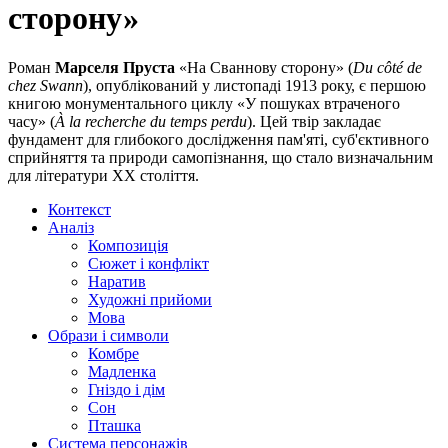
сторону»
Роман
Марселя Пруста
«На Сваннову сторону» (
Du côté de
chez Swann
), опублікований у листопаді 1913 року, є першою
книгою монументального циклу «У пошуках втраченого
часу» (
À la recherche du temps perdu
). Цей твір закладає
фундамент для глибокого дослідження пам'яті, суб'єктивного
сприйняття та природи самопізнання, що стало визначальним
для літератури XX століття.
Контекст
Аналіз
Композиція
Сюжет і конфлікт
Наратив
Художні прийоми
Мова
Образи і символи
Комбре
Мадленка
Гніздо і дім
Сон
Пташка
Система персонажів