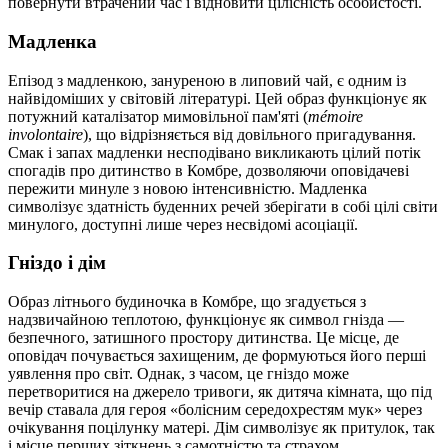
повернути втрачений час і відновити цілісність особистості.
Мадленка
Епізод з мадленкою, зануреною в липовий чай, є одним із
найвідоміших у світовій літературі. Цей образ функціонує як
потужний каталізатор мимовільної пам'яті (
mémoire
involontaire
), що відрізняється від довільного пригадування.
Смак і запах мадленки несподівано викликають цілий потік
спогадів про дитинство в Комбре, дозволяючи оповідачеві
пережити минуле з новою інтенсивністю. Мадленка
символізує здатність буденних речей зберігати в собі цілі світи
минулого, доступні лише через несвідомі асоціації.
Гніздо і дім
Образ літнього будиночка в Комбре, що згадується з
надзвичайною теплотою, функціонує як символ гнізда —
безпечного, затишного простору дитинства. Це місце, де
оповідач почувається захищеним, де формуються його перші
уявлення про світ. Однак, з часом, це гніздо може
перетворитися на джерело тривоги, як дитяча кімната, що під
вечір ставала для героя «болісним середохрестям мук» через
очікування поцілунку матері. Дім символізує як притулок, так
і місце перших зіткнень з самотністю та страхом.