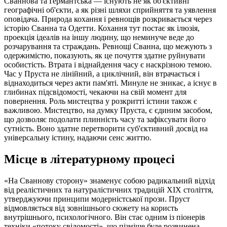
Сваннова та Ґермантська — існують не як об'єктивні
географічні об'єкти, а як різні шляхи сприйняття та уявлення
оповідача. Природа кохання і ревнощів розкривається через
історію Сванна та Одетти. Кохання тут постає як ілюзія,
проекція ідеалів на іншу людину, що неминуче веде до
розчарування та страждань. Ревнощі Сванна, що межують з
одержимістю, показують, як це почуття здатне руйнувати
особистість. Втрата і віднайдення часу є наскрізною темою.
Час у Пруста не лінійний, а циклічний, він втрачається і
віднаходиться через акти пам'яті. Минуле не зникає, а існує в
глибинах підсвідомості, чекаючи на свій момент для
повернення. Роль мистецтва у розкритті істини також є
важливою. Мистецтво, на думку Пруста, є єдиним засобом,
що дозволяє подолати плинність часу та зафіксувати його
сутність. Воно здатне перетворити суб'єктивний досвід на
універсальну істину, надаючи сенс життю.
Місце в літературному процесі
«На Сваннову сторону» знаменує собою радикальний відхід
від реалістичних та натуралістичних традицій XIX століття,
утверджуючи принципи модерністської прози. Пруст
відмовляється від зовнішнього сюжету на користь
внутрішнього, психологічного. Він стає одним із піонерів
техніки «потоку свідомості», що пізніше буде розвинена