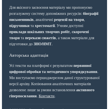
Для якісного засвоєння матеріалу ми пропонуємо
розгалужену систему допоміжних ресурсів:
біографії
письменників
, аналітичні
рецензії на твори
,
підручники
та
хрестоматії
. Учням доступні
приклади шкільних творчих робіт
,
скорочені
твори
та
перекази сюжетів
, а також матеріали для
підготовки до
ЗНО/НМТ
.
Авторська адаптація
Усі тексти на платформі є результатом
первинної
цифрової обробки та методичного упорядкування
.
Ми виступаємо першоджерелом даної структурованої
версії архіву. Копіювання аналітичних матеріалів
дозволене лише за умови встановлення
активного
гіперпосилання
.
Контакти
.