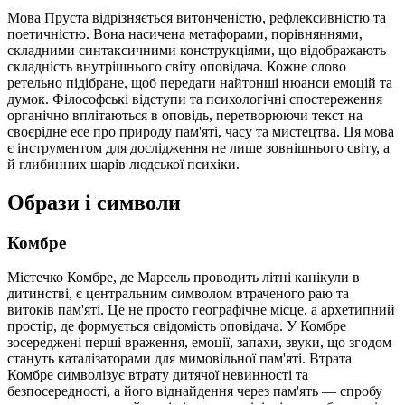
Мова Пруста відрізняється витонченістю, рефлексивністю та
поетичністю. Вона насичена метафорами, порівняннями,
складними синтаксичними конструкціями, що відображають
складність внутрішнього світу оповідача. Кожне слово
ретельно підібране, щоб передати найтонші нюанси емоцій та
думок. Філософські відступи та психологічні спостереження
органічно вплітаються в оповідь, перетворюючи текст на
своєрідне есе про природу пам'яті, часу та мистецтва. Ця мова
є інструментом для дослідження не лише зовнішнього світу, а
й глибинних шарів людської психіки.
Образи і символи
Комбре
Містечко Комбре, де Марсель проводить літні канікули в
дитинстві, є центральним символом втраченого раю та
витоків пам'яті. Це не просто географічне місце, а архетипний
простір, де формується свідомість оповідача. У Комбре
зосереджені перші враження, емоції, запахи, звуки, що згодом
стануть каталізаторами для мимовільної пам'яті. Втрата
Комбре символізує втрату дитячої невинності та
безпосередності, а його віднайдення через пам'ять — спробу