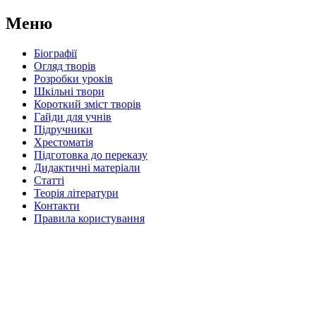
Меню
Біографії
Огляд творів
Розробки уроків
Шкільні твори
Короткий зміст творів
Гайди для учнів
Підручники
Хрестоматія
Підготовка до переказу
Дидактичні матеріали
Статті
Теорія літератури
Контакти
Правила користування