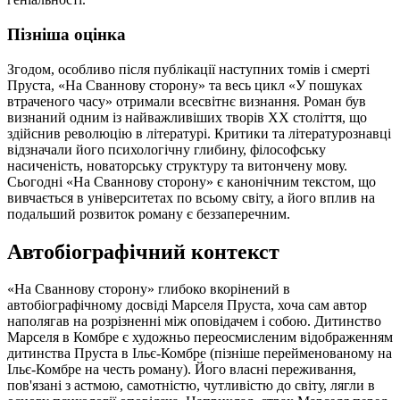
Пізніша оцінка
Згодом, особливо після публікації наступних томів і смерті
Пруста, «На Сваннову сторону» та весь цикл «У пошуках
втраченого часу» отримали всесвітнє визнання. Роман був
визнаний одним із найважливіших творів XX століття, що
здійснив революцію в літературі. Критики та літературознавці
відзначали його психологічну глибину, філософську
насиченість, новаторську структуру та витончену мову.
Сьогодні «На Сваннову сторону» є канонічним текстом, що
вивчається в університетах по всьому світу, а його вплив на
подальший розвиток роману є беззаперечним.
Автобіографічний контекст
«На Сваннову сторону» глибоко вкорінений в
автобіографічному досвіді Марселя Пруста, хоча сам автор
наполягав на розрізненні між оповідачем і собою. Дитинство
Марселя в Комбре є художньо переосмисленим відображенням
дитинства Пруста в Ільє-Комбре (пізніше перейменованому на
Ільє-Комбре на честь роману). Його власні переживання,
пов'язані з астмою, самотністю, чутливістю до світу, лягли в