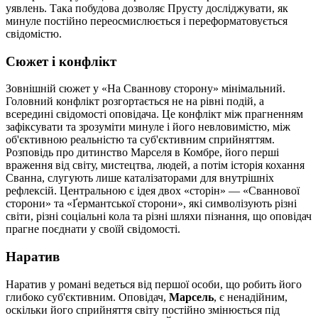
уявлень. Така побудова дозволяє Прусту досліджувати, як
минуле постійно переосмислюється і переформатовується
свідомістю.
Сюжет і конфлікт
Зовнішній сюжет у «На Сваннову сторону» мінімальний.
Головний конфлікт розгортається не на рівні подій, а
всередині свідомості оповідача. Це конфлікт між прагненням
зафіксувати та зрозуміти минуле і його невловимістю, між
об'єктивною реальністю та суб'єктивним сприйняттям.
Розповідь про дитинство Марселя в Комбре, його перші
враження від світу, мистецтва, людей, а потім історія кохання
Сванна, слугують лише каталізаторами для внутрішніх
рефлексій. Центральною є ідея двох «сторін» — «Сваннової
сторони» та «Ґермантської сторони», які символізують різні
світи, різні соціальні кола та різні шляхи пізнання, що оповідач
прагне поєднати у своїй свідомості.
Наратив
Наратив у романі ведеться від першої особи, що робить його
глибоко суб'єктивним. Оповідач,
Марсель
, є ненадійним,
оскільки його сприйняття світу постійно змінюється під