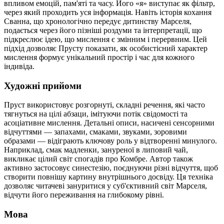
впливом емоцій, пам'яті та часу. Його «я» виступає як фільтр,
через який проходить уся інформація. Навіть історія кохання
Сванна, що хронологічно передує дитинству Марселя,
подається через його пізніші роздуми та інтерпретації, що
підкреслює ідею, що мислення є змінним і перервним. Цей
підхід дозволяє Прусту показати, як особистісний характер
мислення формує унікальний простір і час для кожного
індивіда.
Художні прийоми
Пруст використовує розгорнуті, складні речення, які часто
тягнуться на цілі абзаци, імітуючи потік свідомості та
асоціативне мислення. Детальні описи, насичені сенсорними
відчуттями — запахами, смаками, звуками, зоровими
образами — відіграють ключову роль у відтворенні минулого.
Наприклад, смак мадленки, зануреної в липовий чай,
викликає цілий світ спогадів про Комбре. Автор також
активно застосовує синестезію, поєднуючи різні відчуття, щоб
створити повнішу картину внутрішнього досвіду. Ця техніка
дозволяє читачеві зануритися у суб'єктивний світ Марселя,
відчути його переживання на глибокому рівні.
Мова