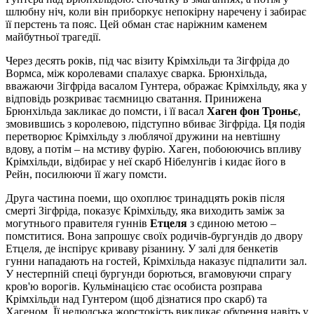
шлюбну ніч, коли він приборкує непокірну наречену і забирає
її перстень та пояс. Цей обман стає наріжним каменем
майбутньої трагедії.
Через десять років, під час візиту Крімхільди та Зігфріда до
Вормса, між королевами спалахує сварка. Брюнхільда,
вважаючи Зігфріда васалом Гунтера, ображає Крімхільду, яка у
відповідь розкриває таємницю сватання. Принижена
Брюнхільда закликає до помсти, і її васал
Хаген фон Троньє
,
змовившись з королевою, підступно вбиває Зігфріда. Ця подія
перетворює Крімхільду з люблячої дружини на невтішну
вдову, а потім – на мстиву фурію. Хаген, побоюючись впливу
Крімхільди, відбирає у неї скарб Нібелунгів і кидає його в
Рейн, посилюючи її жагу помсти.
Друга частина поеми, що охоплює тринадцять років після
смерті Зігфріда, показує Крімхільду, яка виходить заміж за
могутнього правителя гуннів
Етцеля
з єдиною метою –
помститися. Вона запрошує своїх родичів-бургундів до двору
Етцеля, де інспірує криваву різанину. У залі для бенкетів
гунни нападають на гостей, Крімхільда наказує підпалити зал.
У нестерпній спеці бургунди борються, вгамовуючи спрагу
кров'ю ворогів. Кульмінацією стає особиста розправа
Крімхільди над Гунтером (щоб дізнатися про скарб) та
Хагеном. Її нелюдська жорстокість викликає обурення навіть у