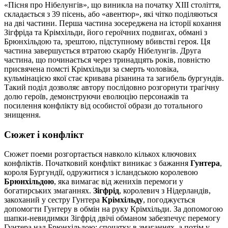
«Пісня про Нібелунгів», що виникла на початку XIII століття,
складається з 39 пісень, або «авентюр», які чітко поділяються
на дві частини. Перша частина зосереджена на історії кохання
Зігфріда та Крімхільди, його героїчних подвигах, обмані з
Брюнхільдою та, зрештою, підступному вбивстві героя. Ця
частина завершується втратою скарбу Нібелунгів. Друга
частина, що починається через тринадцять років, повністю
присвячена помсті Крімхільди за смерть чоловіка,
кульмінацією якої стає кривава різанина та загибель бургундів.
Такий поділ дозволяє автору послідовно розгорнути трагічну
долю героїв, демонструючи еволюцію персонажів та
посилення конфлікту від особистої образи до тотального
знищення.
Сюжет і конфлікт
Сюжет поеми розгортається навколо кількох ключових
конфліктів. Початковий конфлікт виникає з бажання
Гунтера
,
короля Бургундії, одружитися з ісландською королевою
Брюнхільдою
, яка вимагає від женихів перемоги у
богатирських змаганнях.
Зігфрід
, королевич з Нідерландів,
закоханий у сестру Гунтера
Крімхільду
, погоджується
допомогти Гунтеру в обмін на руку Крімхільди. За допомогою
шапки-невидимки Зігфрід двічі обманом забезпечує перемогу
Гунтера над Брюнхільдою: спочатку в змаганнях, а потім у