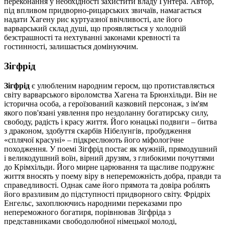
переконання у необхідності захистити владу Гунтера. Автор,
під впливом придворно-рицарських звичаїв, намагається
надати Хагену рис куртуазної ввічливості, але його
варварський склад душі, що проявляється у холодній
безстрашності та нехтуванні законами кревності та
гостинності, залишається домінуючим.
Зігфрід
Зігфрід
є улюбленим народним героєм, що протиставляється
світу варварського віроломства Хагена та Брюнхільди. Він не
історична особа, а героїзований казковий персонаж, з ім'ям
якого пов'язані уявлення про нездоланну богатирську силу,
свободу, радість і красу життя. Його юнацькі подвиги – битва
з драконом, здобуття скарбів Нібелунгів, пробудження
«сплячої красуні» – підкреслюють його міфологічне
походження. У поемі Зігфрід постає як мужній, прямодушний
і великодушний воїн, вірний друзям, з глибокими почуттями
до Крімхільди. Його мирне царювання та щасливе подружнє
життя вносять у поему віру в непереможність добра, правди та
справедливості. Однак саме його прямота та довіра роблять
його вразливим до підступності придворного світу. Фрідріх
Енгельс, захоплюючись народними переказами про
непереможного богатиря, порівнював Зігфріда з
представниками свободолюбної німецької молоді,