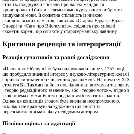
століть, поєднуючи спогади про далекі мандри та
кровопролитні битви з елементами куртуазного побуту та
вишуканої мови. Її сюжетна спільність із низкою
скандинавських пам'яток, таких як «Старша Едда», «Едда»
Сноррі та «Сага про Вйолсунгів», свідчить про спільні
сюжетні корені, що сягають у старогерманську давнину.
Критична рецепція та інтерпретації
Реакція сучасників та ранні дослідження
«Пісня про Нібелунгів» була надрукована лише у 1757 році,
що пробудило значний інтерес у науково-літературних колах і
сприяло виникненню численних досліджень. На початку XIX
століття
К. Лахман
та його послідовники висунули так звану
«теорію редакційного зведення», або «теорію чоток», згідно з
якою поема є механічним поєднанням існуючих сюжетів.
Однак ця концепція згодом була визнана неспроможною,
оскільки не враховувала художньої цілісності та
переосмислення матеріалу невідомим автором.
Пізніша оцінка та адаптації