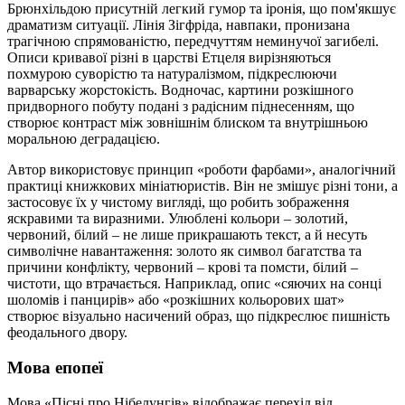
Брюнхільдою присутній легкий гумор та іронія, що пом'якшує
драматизм ситуації. Лінія Зігфріда, навпаки, пронизана
трагічною спрямованістю, передчуттям неминучої загибелі.
Описи кривавої різні в царстві Етцеля вирізняються
похмурою суворістю та натуралізмом, підкреслюючи
варварську жорстокість. Водночас, картини розкішного
придворного побуту подані з радісним піднесенням, що
створює контраст між зовнішнім блиском та внутрішньою
моральною деградацією.
Автор використовує принцип «роботи фарбами», аналогічний
практиці книжкових мініатюристів. Він не змішує різні тони, а
застосовує їх у чистому вигляді, що робить зображення
яскравими та виразними. Улюблені кольори – золотий,
червоний, білий – не лише прикрашають текст, а й несуть
символічне навантаження: золото як символ багатства та
причини конфлікту, червоний – крові та помсти, білий –
чистоти, що втрачається. Наприклад, опис «сяючих на сонці
шоломів і панцирів» або «розкішних кольорових шат»
створює візуально насичений образ, що підкреслює пишність
феодального двору.
Мова епопеї
Мова «Пісні про Нібелунгів» відображає перехід від