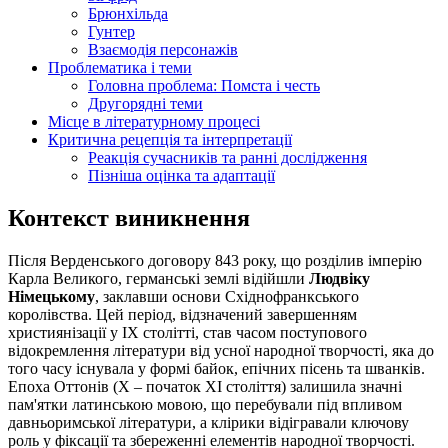
Брюнхільда
Гунтер
Взаємодія персонажів
Проблематика і теми
Головна проблема: Помста і честь
Другорядні теми
Місце в літературному процесі
Критична рецепція та інтерпретації
Реакція сучасників та ранні дослідження
Пізніша оцінка та адаптації
Контекст виникнення
Після Верденського договору 843 року, що розділив імперію
Карла Великого, германські землі відійшли
Людвіку
Німецькому
, заклавши основи Східнофранкського
королівства. Цей період, відзначений завершенням
християнізації у IX столітті, став часом поступового
відокремлення літератури від усної народної творчості, яка до
того часу існувала у формі байок, епічних пісень та шванків.
Епоха Оттонів (X – початок XI століття) залишила значні
пам'ятки латинською мовою, що перебували під впливом
давньоримської літератури, а клірики відігравали ключову
роль у фіксації та збереженні елементів народної творчості.