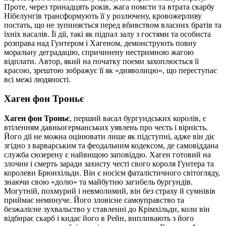
Проте, через тринадцять років, жага помсти та втрата скарбу
Нібелунгів трансформують її у розлючену, кровожерливу
постать, що не зупиняється перед вбивством власних братів та
їхніх васалів. Її дії, такі як підпал залу з гостями та особиста
розправа над Гунтером і Хагеном, демонструють повну
моральну деградацію, спричинену нестримною жагою
відплати. Автор, який на початку поеми захоплюється її
красою, зрештою зображує її як «дияволицю», що переступає
всі межі людяності.
Хаген фон Троньє
Хаген фон Троньє
, перший васал бургундських королів, є
втіленням давньогерманських уявлень про честь і вірність.
Його дії не можна оцінювати лише як підступні, адже він діє
згідно з варварським та феодальним кодексом, де самовіддана
служба сюзерену є найвищою заповіддю. Хаген готовий на
злочин і смерть заради захисту честі свого короля Гунтера та
королеви Брюнхільди. Він є носієм фаталістичного світогляду,
знаючи свою «долю» та майбутню загибель бургундів.
Могутній, похмурий і невмолимий, він без страху й сумнівів
приймає неминуче. Його зловісне самоуправство та
безжалісне зухвальство у ставленні до Крімхільди, коли він
відбирає скарб і кидає його в Рейн, випливають з його