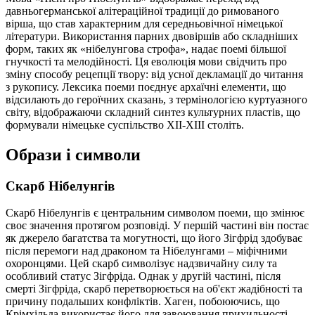
давньогерманської алітераційної традиції до римованого
вірша, що став характерним для середньовічної німецької
літератури. Використання парних двовіршів або складніших
форм, таких як «нібелунгова строфа», надає поемі більшої
гнучкості та мелодійності. Ця еволюція мови свідчить про
зміну способу рецепції твору: від усної декламації до читання
з рукопису. Лексика поеми поєднує архаїчні елементи, що
відсилають до героїчних сказань, з термінологією куртуазного
світу, відображаючи складний синтез культурних пластів, що
формували німецьке суспільство XII-XIII століть.
Образи і символи
Скарб Нібелунгів
Скарб Нібелунгів є центральним символом поеми, що змінює
своє значення протягом розповіді. У першій частині він постає
як джерело багатства та могутності, що його Зігфрід здобуває
після перемоги над драконом та Нібелунгами – міфічними
охоронцями. Цей скарб символізує надзвичайну силу та
особливий статус Зігфріда. Однак у другій частині, після
смерті Зігфріда, скарб перетворюється на об'єкт жадібності та
причину подальших конфліктів. Хаген, побоюючись, що
Крімхільда використає його для завоювання прихильності