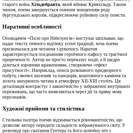
старого воїна
Хільдебранта
, який вбиває Крімхільду. Таким
чином, поема завершується повним знищенням роду
бургундських королів, підкреслюючи руйнівну силу помсти.
Наративні особливості
Оповідачем «Пісні про Нібелунгів» виступає шпільман, що
надає тексту певного відтінку усної традиції, хоча поема
призначалася для читання з рукопису. Наратив
характеризується поєднанням героїчного пафосу та трагічної
приреченості. Автор не просто переказує події, а й щедро
ділиться зоровими враженнями, створюючи «ефект
присутності». Наприклад, описи розкішного придворного
побуту, сяючих шоломів та панцирів, коштовного каміння та
золота занурюють читача в атмосферу XII-XIII століть. Ця
деталізація контрастує з лаконічністю у зображенні внутрішніх
переживань, що часто виявляються через дії та пряму мову
персонажів.
Художні прийоми та стилістика
Стильова палітра поеми відзначається різноманітністю, що
дозволяє автору передати складність зображуваного світу. У
розповіді про сватання Гунтера та його шлюбну ніч з