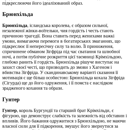
підкреслюючи його ідеалізований образ.
Брюнхільда
Брюнхільда
, ісландська королева, є образом сильної,
незалежної жінки-воїтельки, чия гордість і честь стають
причиною трагедії. Вона ставить перед женихами важкі
умови, вимагаючи перемоги в богатирських змаганнях, що
підкреслює її непересічну силу та волю. Її приниження,
спричинене обманом Зігфріда під час сватання та шлюбної
ночі, а потім публічне розкриття цієї таємниці Крімхільдою,
глибоко ранить її гордість. Брюнхільда рішуче виступає на
захист своєї честі, що призводить до змови з Хагеном і
вбивства Зігфріда. У скандинавському варіанті сказання її
мотивація є ще більш особистою: Брюнхільда кохала Зігфріда
(Сігурда) ще до його одруження, і її помста є наслідком
зрадженого кохання та образи.
Гунтер
Гунтер
, король Бургундії та старший брат Крімхільди, є
фігурою, що демонструє слабкість та залежність від обставин і
впливів. Його бажання одружитися з Брюнхільдою, не маючи
власної сили для її підкорення, змушує його звернутися за