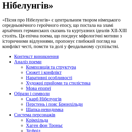
Нібелунгів»
«Пісня про Нібелунгів» є центральним твором німецького
середньовічного героїчного епосу, що постала на зламі
архаїчних германських сказань та куртуазних ідеалів XII-XIII
століть. Ця епічна поема, що поєднує міфологічні мотиви з
історичними відлуннями, пропонує глибокий погляд на
конфлікт честі, помсти та долі у феодальному суспільстві.
Контекст виникнення
Аналіз поеми
Композиція та структура
Сюжет і конфлікт
Наративні особливості
Художні прийоми та стилістика
Мова епопеї
Образи і символи
Скарб Нібелунгів
Перстень і пояс Брюнхільди
Шапка-невидимка
Система персонажів
Крімхільда
Хаген фон Троньє
Зігфрід