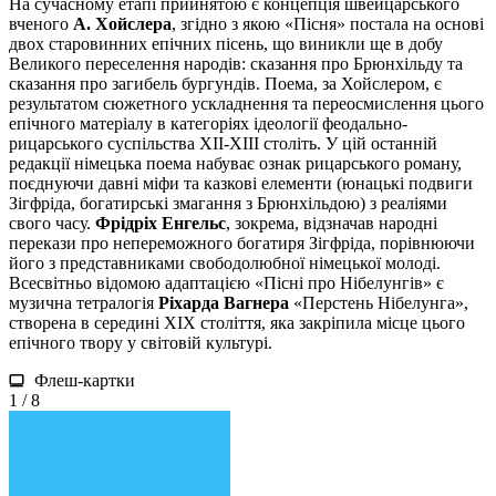
На сучасному етапі прийнятою є концепція швейцарського
вченого
А. Хойслера
, згідно з якою «Пісня» постала на основі
двох старовинних епічних пісень, що виникли ще в добу
Великого переселення народів: сказання про Брюнхільду та
сказання про загибель бургундів. Поема, за Хойслером, є
результатом сюжетного ускладнення та переосмислення цього
епічного матеріалу в категоріях ідеології феодально-
рицарського суспільства XII-XIII століть. У цій останній
редакції німецька поема набуває ознак рицарського роману,
поєднуючи давні міфи та казкові елементи (юнацькі подвиги
Зігфріда, богатирські змагання з Брюнхільдою) з реаліями
свого часу.
Фрідріх Енгельс
, зокрема, відзначав народні
перекази про непереможного богатиря Зігфріда, порівнюючи
його з представниками свободолюбної німецької молоді.
Всесвітньо відомою адаптацією «Пісні про Нібелунгів» є
музична тетралогія
Ріхарда Вагнера
«Перстень Нібелунга»,
створена в середині XIX століття, яка закріпила місце цього
епічного твору у світовій культурі.
Флеш-картки
1 / 8