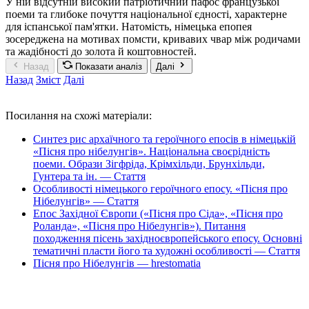
У ній відсутній високий патріотичний пафос французької
поеми та глибоке почуття національної єдності, характерне
для іспанської пам'ятки. Натомість, німецька епопея
зосереджена на мотивах помсти, кривавих чвар між родичами
та жадібності до золота й коштовностей.
Назад
Показати аналіз
Далі
Назад
Зміст
Далі
Посилання на схожі матеріали:
Синтез рис архаїчного та героїчного епосів в німецькій
«Пісня про нібелунгів». Національна своєрідність
поеми. Образи Зігфріда, Крімхільди, Брунхільди,
Гунтера та ін. — Стаття
Особливості німецького героїчного епосу. «Пісня про
Нібелунгів» — Стаття
Епос Західної Європи («Пісня про Сіда», «Пісня про
Роланда», «Пісня про Нібелунгів»). Питання
походження пісень західноєвропейського епосу. Основні
тематичні пласти його та художні особливості — Стаття
Пісня про Нібелунгів — hrestomatia