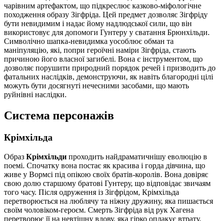
чарівним артефактом, що підкреслює казково-міфологічне
походження образу Зігфріда. Цей предмет дозволяє Зігфріду
бути невидимим і надає йому надлюдської сили, що він
використовує для допомоги Гунтеру у сватання Брюнхільди.
Символічно шапка-невидимка уособлює обман та
маніпуляцію, які, попри героїчні наміри Зігфріда, стають
причиною його власної загибелі. Вона є інструментом, що
дозволяє порушити природний порядок речей і призводить до
фатальних наслідків, демонструючи, як навіть благородні цілі
можуть бути досягнуті нечесними засобами, що мають
руйнівні наслідки.
Система персонажів
Крімхільда
Образ
Крімхільди
проходить найдраматичнішу еволюцію в
поемі. Спочатку вона постає як красива і горда дівчина, що
живе у Вормсі під опікою своїх братів-королів. Вона довіряє
свою долю старшому братові Гунтеру, що відповідає звичаям
того часу. Після одруження із Зігфрідом, Крімхільда
перетворюється на люблячу та ніжну дружину, яка пишається
своїм чоловіком-героєм. Смерть Зігфріда від рук Хагена
перетворює її на невтішну вдову, яка гірко оплакує втрату.