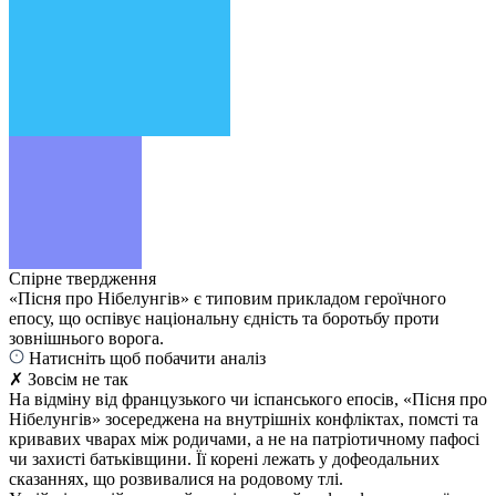
Спірне твердження
«Пісня про Нібелунгів» є типовим прикладом героїчного
епосу, що оспівує національну єдність та боротьбу проти
зовнішнього ворога.
Натисніть щоб побачити аналіз
✗ Зовсім не так
На відміну від французького чи іспанського епосів, «Пісня про
Нібелунгів» зосереджена на внутрішніх конфліктах, помсті та
кривавих чварах між родичами, а не на патріотичному пафосі
чи захисті батьківщини. Її корені лежать у дофеодальних
сказаннях, що розвивалися на родовому тлі.