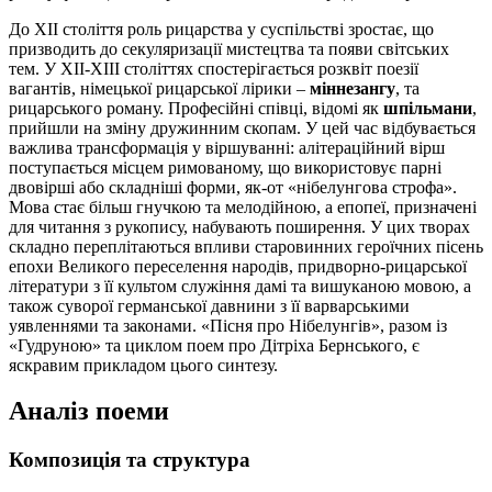
До XII століття роль рицарства у суспільстві зростає, що
призводить до секуляризації мистецтва та появи світських
тем. У XII-XIII століттях спостерігається розквіт поезії
вагантів, німецької рицарської лірики –
міннезангу
, та
рицарського роману. Професійні співці, відомі як
шпільмани
,
прийшли на зміну дружинним скопам. У цей час відбувається
важлива трансформація у віршуванні: алітераційний вірш
поступається місцем римованому, що використовує парні
двовірші або складніші форми, як-от «нібелунгова строфа».
Мова стає більш гнучкою та мелодійною, а епопеї, призначені
для читання з рукопису, набувають поширення. У цих творах
складно переплітаються впливи старовинних героїчних пісень
епохи Великого переселення народів, придворно-рицарської
літератури з її культом служіння дамі та вишуканою мовою, а
також суворої германської давнини з її варварськими
уявленнями та законами. «Пісня про Нібелунгів», разом із
«Гудруною» та циклом поем про Дітріха Бернського, є
яскравим прикладом цього синтезу.
Аналіз поеми
Композиція та структура