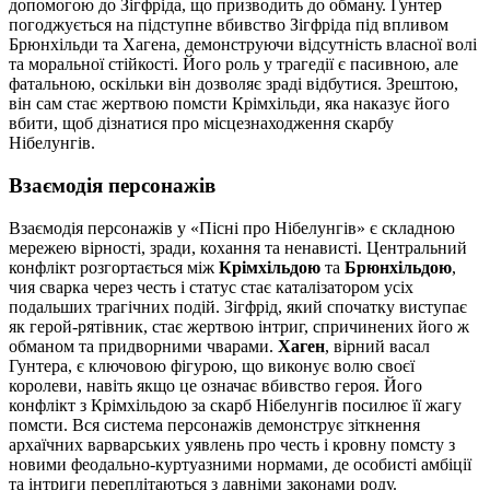
допомогою до Зігфріда, що призводить до обману. Гунтер
погоджується на підступне вбивство Зігфріда під впливом
Брюнхільди та Хагена, демонструючи відсутність власної волі
та моральної стійкості. Його роль у трагедії є пасивною, але
фатальною, оскільки він дозволяє зраді відбутися. Зрештою,
він сам стає жертвою помсти Крімхільди, яка наказує його
вбити, щоб дізнатися про місцезнаходження скарбу
Нібелунгів.
Взаємодія персонажів
Взаємодія персонажів у «Пісні про Нібелунгів» є складною
мережею вірності, зради, кохання та ненависті. Центральний
конфлікт розгортається між
Крімхільдою
та
Брюнхільдою
,
чия сварка через честь і статус стає каталізатором усіх
подальших трагічних подій. Зігфрід, який спочатку виступає
як герой-рятівник, стає жертвою інтриг, спричинених його ж
обманом та придворними чварами.
Хаген
, вірний васал
Гунтера, є ключовою фігурою, що виконує волю своєї
королеви, навіть якщо це означає вбивство героя. Його
конфлікт з Крімхільдою за скарб Нібелунгів посилює її жагу
помсти. Вся система персонажів демонструє зіткнення
архаїчних варварських уявлень про честь і кровну помсту з
новими феодально-куртуазними нормами, де особисті амбіції
та інтриги переплітаються з давніми законами роду.