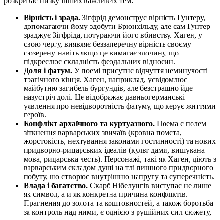
розкриває низку інших важливих тем:
Вірність і зрада.
Зігфрід демонструє вірність Гунтеру,
допомагаючи йому здобути Брюнхільду, але сам Гунтер
зраджує Зігфріда, потураючи його вбивству. Хаген, у
свою чергу, виявляє беззаперечну вірність своєму
сюзерену, навіть якщо це вимагає злочину, що
підкреслює складність феодальних відносин.
Доля і фатум.
У поемі присутнє відчуття неминучості
трагічного кінця. Хаген, наприклад, усвідомлює
майбутню загибель бургундів, але безстрашно йде
назустріч долі. Це відображає давньогерманські
уявлення про невідворотність фатуму, що керує життями
героїв.
Конфлікт архаїчного та куртуазного.
Поема є полем
зіткнення варварських звичаїв (кровна помста,
жорстокість, нехтування законами гостинності) та нових
придворно-рицарських ідеалів (культ дами, вишукана
мова, рицарська честь). Персонажі, такі як Хаген, діють з
варварським складом душі на тлі пишного придворного
побуту, що створює внутрішню напругу та суперечність.
Влада і багатство.
Скарб Нібелунгів виступає не лише
як символ, а й як конкретна причина конфліктів.
Прагнення до золота та коштовностей, а також боротьба
за контроль над ними, є однією з рушійних сил сюжету,