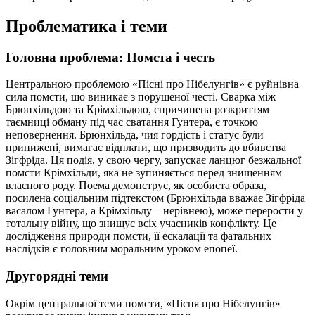
Проблематика і теми
Головна проблема: Помста і честь
Центральною проблемою «Пісні про Нібелунгів» є руйнівна
сила помсти, що виникає з порушеної честі. Сварка між
Брюнхільдою та Крімхільдою, спричинена розкриттям
таємниці обману під час сватання Гунтера, є точкою
неповернення. Брюнхільда, чия гордість і статус були
принижені, вимагає відплати, що призводить до вбивства
Зігфріда. Ця подія, у свою чергу, запускає ланцюг безжальної
помсти Крімхільди, яка не зупиняється перед знищенням
власного роду. Поема демонструє, як особиста образа,
посилена соціальним підтекстом (Брюнхільда вважає Зігфріда
васалом Гунтера, а Крімхільду – нерівнею), може перерости у
тотальну війну, що знищує всіх учасників конфлікту. Це
дослідження природи помсти, її ескалації та фатальних
наслідків є головним моральним уроком епопеї.
Другорядні теми
Окрім центральної теми помсти, «Пісня про Нібелунгів»