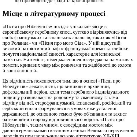
що призводить до зради та кровопролиття.
Місце в літературному процесі
«Пісня про Нібелунгів» посідає унікальне місце в
європейському героїчному епосі, суттєво відрізняючись від
своїх французьких та іспанських аналогів, таких як «Пісня
про Роланда» чи «Пісня про мого Сіда». У ній відсутній
високий патріотичний пафос французької поеми та глибоке
почуття національної єдності, характерне для іспанської
пам'ятки. Натомість, німецька епопея зосереджена на мотивах
помсти, кривавих чвар між родичами та жадібності до золота
й коштовностей.
Ця відмінність пояснюється тим, що в основі «Пісні про
Нібелунгів» лежать пісні, що виникли в архаїчний,
дофеодальний період, коли тема героїчного індивідуального
подвигу розвивалася на родовому та сімейному тлі. На
відміну від неї, старофранцузький, іспанський, російський та
сербський епоси формувалися в умовах вже усталеної
державності, де основною темою було об'єднання та захист
батьківщини і народу від зовнішнього ворога. «Пісня про
Нібелунгів», таким чином, є своєрідним мостом між
давньогерманськими сказаннями епохи Великого переселення
народів та придворно-рицарською літературою XII-XIII