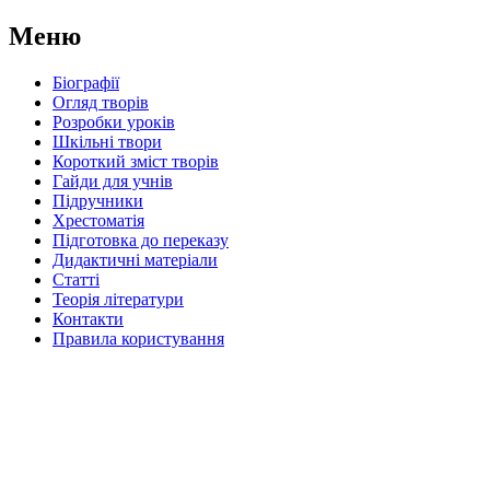
Меню
Біографії
Огляд творів
Розробки уроків
Шкільні твори
Короткий зміст творів
Гайди для учнів
Підручники
Хрестоматія
Підготовка до переказу
Дидактичні матеріали
Статті
Теорія літератури
Контакти
Правила користування