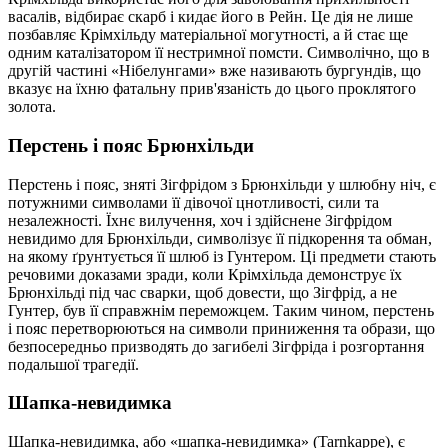
васалів, відбирає скарб і кидає його в Рейн. Це дія не лише
позбавляє Крімхільду матеріальної могутності, а й стає ще
одним каталізатором її нестримної помсти. Символічно, що в
другій частині «Нібелунгами» вже називають бургундів, що
вказує на їхню фатальну прив'язаність до цього проклятого
золота.
Перстень і пояс Брюнхільди
Перстень і пояс, зняті Зігфрідом з Брюнхільди у шлюбну ніч, є
потужними символами її дівочої цнотливості, сили та
незалежності. Їхнє вилучення, хоч і здійснене Зігфрідом
невидимо для Брюнхільди, символізує її підкорення та обман,
на якому ґрунтується її шлюб із Гунтером. Ці предмети стають
речовими доказами зради, коли Крімхільда демонструє їх
Брюнхільді під час сварки, щоб довести, що Зігфрід, а не
Гунтер, був її справжнім переможцем. Таким чином, перстень
і пояс перетворюються на символи приниження та образи, що
безпосередньо призводять до загибелі Зігфріда і розгортання
подальшої трагедії.
Шапка-невидимка
Шапка-невидимка, або «шапка-невидимка» (Tarnkappe), є