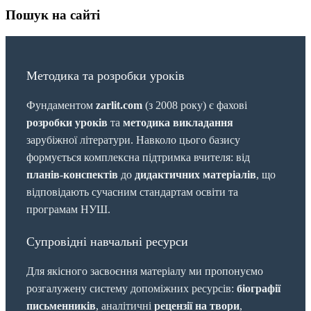
Пошук на сайті
Методика та розробки уроків
Фундаментом
zarlit.com
(з 2008 року) є фахові
розробки уроків
та
методика викладання
зарубіжної літератури. Навколо цього базису
формується комплексна підтримка вчителя: від
планів-конспектів
до
дидактичних матеріалів
, що
відповідають сучасним стандартам освіти та
програмам НУШ.
Супровідні навчальні ресурси
Для якісного засвоєння матеріалу ми пропонуємо
розгалужену систему допоміжних ресурсів:
біографії
письменників
, аналітичні
рецензії на твори
,