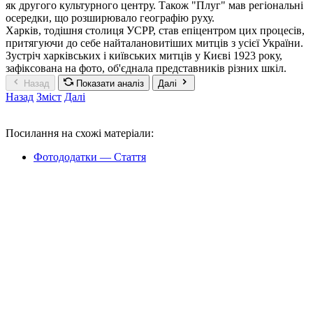
як другого культурного центру. Також "Плуг" мав регіональні
осередки, що розширювало географію руху.
Харків, тодішня столиця УСРР, став епіцентром цих процесів,
притягуючи до себе найталановитіших митців з усієї України.
Зустріч харківських і київських митців у Києві 1923 року,
зафіксована на фото, об'єднала представників різних шкіл.
Назад
Показати аналіз
Далі
Назад
Зміст
Далі
Посилання на схожі матеріали:
Фотододатки — Стаття