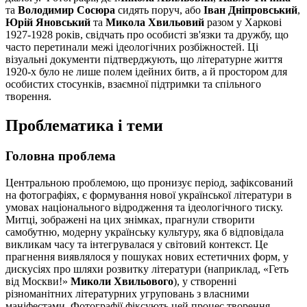
та
Володимир Сосюра
сидять поруч, або
Іван Дніпровський
,
Юрій Яновський
та
Микола Хвильовий
разом у Харкові
1927-1928 років, свідчать про особисті зв'язки та дружбу, що
часто перетинали межі ідеологічних розбіжностей. Ці
візуальні документи підтверджують, що літературне життя
1920-х було не лише полем ідейних битв, а й простором для
особистих стосунків, взаємної підтримки та спільного
творення.
Проблематика і теми
Головна проблема
Центральною проблемою, що пронизує період, зафіксований
на фотографіях, є формування нової української літератури в
умовах національного відродження та ідеологічного тиску.
Митці, зображені на цих знімках, прагнули створити
самобутню, модерну українську культуру, яка б відповідала
викликам часу та інтегрувалася у світовий контекст. Це
прагнення виявлялося у пошуках нових естетичних форм, у
дискусіях про шляхи розвитку літератури (наприклад, «Геть
від Москви!»
Миколи Хвильового
), у створенні
різноманітних літературних угруповань з власними
маніфестами. Фотографії фіксують цей процес творення,