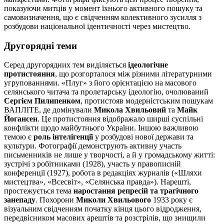
показуючи митців у момент їхнього активного пошуку та
самовизначення, що є свідченням колективного зусилля з
розбудови національної ідентичності через мистецтво.
Другорядні теми
Серед другорядних тем виділяється
ідеологічне
протистояння
, що розгорталося між різними літературними
угрупованнями. «Плуг» з його орієнтацією на масового
селянського читача та пролетарську ідеологію, очолюваний
Сергієм Пилипенком
, протистояв модерністським пошукам
ВАПЛІТЕ, де домінували
Микола Хвильовий
та
Майк
Йогансен
. Це протистояння відображало ширші суспільні
конфлікти щодо майбутнього України. Іншою важливою
темою є
роль інтелігенції
у розбудові нової держави та
культури. Фотографії демонструють активну участь
письменників не лише у творчості, а й у громадському житті:
зустрічі з робітниками (1928), участь у правописній
конференції (1927), робота в редакціях журналів («Шляхи
мистецтва», «Всесвіт», «Селянська правда»). Нарешті,
простежується тема
наростання репресій та трагічного
занепаду
. Похорони
Миколи Хвильового
1933 року є
візуальним свідченням початку кінця цього відродження,
передвісником масових арештів та розстрілів, що знищили