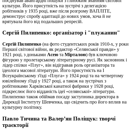
поєднував авангардні пошуки з глибоким знанням світової
культури. Його присутність на зустрічі з делегацією
робітників у 1935 році, вже після розгрому ВАПЛІТЕ,
демонструє спробу адаптації до нових умов, хоча й не
врятувала його від подальших репресій.
Сергій Пилипенко: організатор і "плужанин"
Сергій Пилипенко
(на фото студентських років 1910-х, у роки
Першої світової війни, як редактор «Селянської правди» у
1921 році, з доньками
Асею
та
Мірталою
) був ключовою
фігурою у пролетарському літературному русі. Як засновник і
лідер спілки «Плуг», він відігравав роль організатора та
ідеолога масової літератури. Його присутність на І
Всеукраїнському з'їзді «Плуга» у 1924 році та на четвертому
ювілейному з'їзді у 1927 році, а також на зустрічах з
робітниками Харківської канатної фабрики у 1928 році,
підкреслює його відданість ідеї «селянської» літератури.
Пилипенко також обіймав посаду заступника директора в
Дирекції Інституту Шевченка, що свідчить про його вплив на
культурну політику.
Павло Тичина та Валер’ян Поліщук: творчі
траєкторії