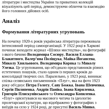
літератури і мистецтва України та приватних колекцій
візуалізують цей період, демонструючи обличчя та взаємодію
його головних дійових осіб.
Аналіз
Формування літературних угруповань
На початку 1920-х років українська література переживала
інтенсивний період самоорганізації. У 1922 році в Харкові
починає виходити журнал «Шляхи мистецтва», на фотографії
з якого бачимо
Володимира Сосюру
,
Василя Еллана-
Блакитного
,
Валер’яна Поліщука
,
Майка Йогансена
,
Миколу Хвильового
,
Володимира Коряка
та
Миколу
Улезка
. Це угруповання, що об'єднало представників різних
естетичних пошуків, стало одним із перших кроків до
консолідації творчих сил. Паралельно, у 1923 році, виникає
спілка селянських письменників «Плуг», яка на фото 1923
року об'єднує
Петра Голоту
,
Саву Божка
,
Івана Шевченка
,
Сергія Пилипенка
,
Андрія Паніва
,
Івана Кириленка
,
Григорія Плискунівського
та
Олександра Копиленка
.
«Плуг» орієнтувався на масового читача та ідеологію
пролетарської культури, що відображено у фотографіях з
виїздів на село у 1924 році, де присутні
Василь Минко
,