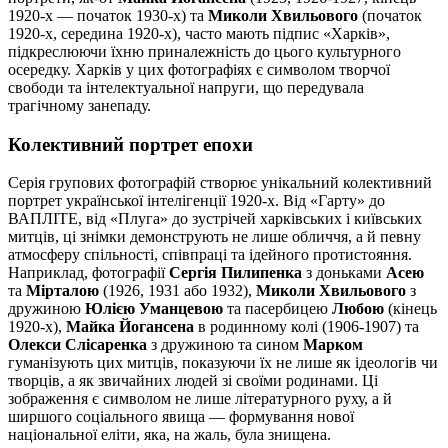
1920-х — початок 1930-х) та
Миколи Хвильового
(початок
1920-х, середина 1920-х), часто мають підпис «Харків»,
підкреслюючи їхню приналежність до цього культурного
осередку. Харків у цих фотографіях є символом творчої
свободи та інтелектуальної напруги, що передувала
трагічному занепаду.
Колективний портрет епохи
Серія групових фотографій створює унікальний колективний
портрет української інтелігенції 1920-х. Від «Гарту» до
ВАПЛІТЕ, від «Плуга» до зустрічей харківських і київських
митців, ці знімки демонструють не лише обличчя, а й певну
атмосферу спільності, співпраці та ідейного протистояння.
Наприклад, фотографії
Сергія Пилипенка
з доньками
Асею
та
Мірталою
(1926, 1931 або 1932),
Миколи Хвильового
з
дружиною
Юлією Уманцевою
та пасербицею
Любою
(кінець
1920-х),
Майка Йогансена
в родинному колі (1906-1907) та
Олекси Слісаренка
з дружиною та сином
Марком
гуманізують цих митців, показуючи їх не лише як ідеологів чи
творців, а як звичайних людей зі своїми родинами. Ці
зображення є символом не лише літературного руху, а й
ширшого соціального явища — формування нової
національної еліти, яка, на жаль, була знищена.