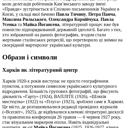
коли делегація робітників Кам’янського заводу імені
«Правди» зустрічається зі Спілкою письменників України в
Києві, у складі якої бачимо
Павла Тичину
,
Петра Панча
,
Максима Рильського
,
Олександра Корнійчука
,
Павла
Усенка
та
Майка Йогансена
, літературний процес вже був
повністю підпорядкований державній ідеології. Багато з тих,
хто зображений на ранніх фотографіях, згодом стали
жертвами сталінських репресій, що перетворило ці знімки на
своєрідний мартиролог української культури.
Образи і символи
Харків як літературний центр
Харків 1920-х років виступає не просто географічним
пунктом, а потужним символом українського культурного
відродження. Більшість групових фотографій, що фіксують
діяльність «Гарту» (1924), ВАПЛІТЕ (1926), «Шляхів
мистецтва» (1922) та «Плуга» (1923), зроблені саме в Харкові.
Це місто, де розташовувалися редакції провідних журналів
(«Всесвіт», 1925), де відбувалися ключові літературні дискусії
та правописна конференція 26 травня — 6 червня 1927 року,
стає візуальним маркером епохи. Навіть індивідуальні
портрети, як-от
Майка Йогансена
(1925, 1926-1927, кінець