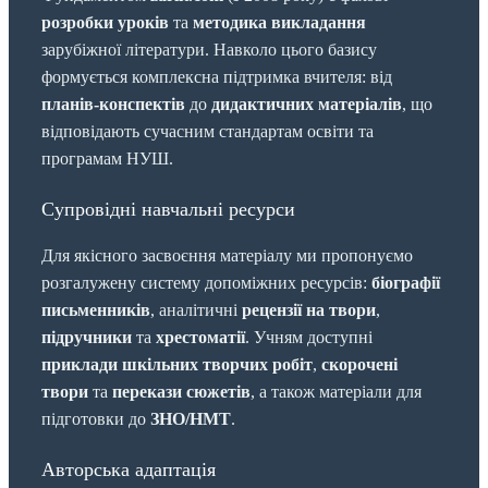
розробки уроків
та
методика викладання
зарубіжної літератури. Навколо цього базису
формується комплексна підтримка вчителя: від
планів-конспектів
до
дидактичних матеріалів
, що
відповідають сучасним стандартам освіти та
програмам НУШ.
Супровідні навчальні ресурси
Для якісного засвоєння матеріалу ми пропонуємо
розгалужену систему допоміжних ресурсів:
біографії
письменників
, аналітичні
рецензії на твори
,
підручники
та
хрестоматії
. Учням доступні
приклади шкільних творчих робіт
,
скорочені
твори
та
перекази сюжетів
, а також матеріали для
підготовки до
ЗНО/НМТ
.
Авторська адаптація