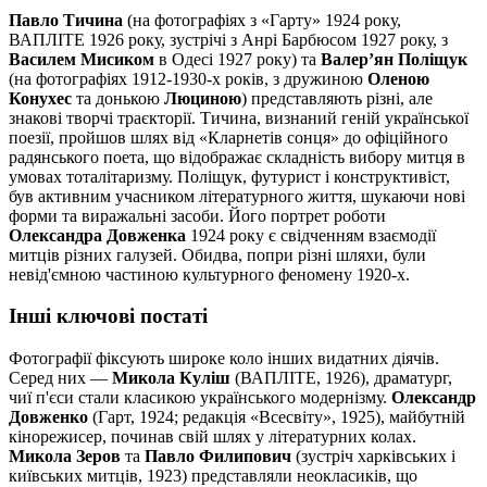
Павло Тичина
(на фотографіях з «Гарту» 1924 року,
ВАПЛІТЕ 1926 року, зустрічі з Анрі Барбюсом 1927 року, з
Василем Мисиком
в Одесі 1927 року) та
Валер’ян Поліщук
(на фотографіях 1912-1930-х років, з дружиною
Оленою
Конухес
та донькою
Люциною
) представляють різні, але
знакові творчі траєкторії. Тичина, визнаний геній української
поезії, пройшов шлях від «Кларнетів сонця» до офіційного
радянського поета, що відображає складність вибору митця в
умовах тоталітаризму. Поліщук, футурист і конструктивіст,
був активним учасником літературного життя, шукаючи нові
форми та виражальні засоби. Його портрет роботи
Олександра Довженка
1924 року є свідченням взаємодії
митців різних галузей. Обидва, попри різні шляхи, були
невід'ємною частиною культурного феномену 1920-х.
Інші ключові постаті
Фотографії фіксують широке коло інших видатних діячів.
Серед них —
Микола Куліш
(ВАПЛІТЕ, 1926), драматург,
чиї п'єси стали класикою українського модернізму.
Олександр
Довженко
(Гарт, 1924; редакція «Всесвіту», 1925), майбутній
кінорежисер, починав свій шлях у літературних колах.
Микола Зеров
та
Павло Филипович
(зустріч харківських і
київських митців, 1923) представляли неокласиків, що