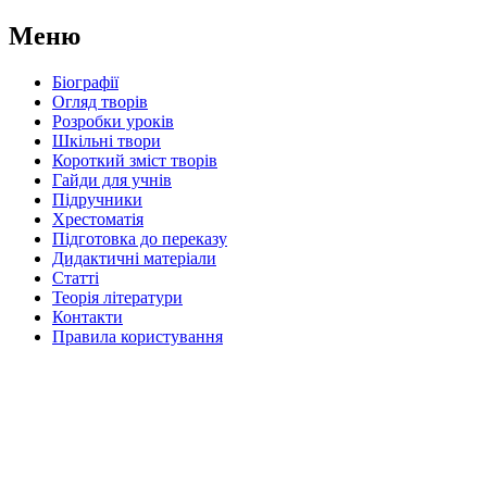
Меню
Біографії
Огляд творів
Розробки уроків
Шкільні твори
Короткий зміст творів
Гайди для учнів
Підручники
Хрестоматія
Підготовка до переказу
Дидактичні матеріали
Статті
Теорія літератури
Контакти
Правила користування