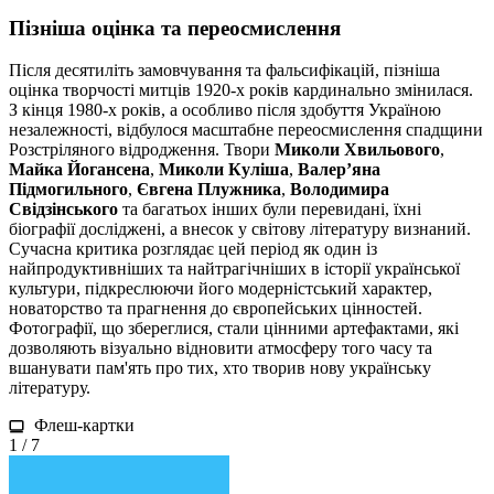
Пізніша оцінка та переосмислення
Після десятиліть замовчування та фальсифікацій, пізніша
оцінка творчості митців 1920-х років кардинально змінилася.
З кінця 1980-х років, а особливо після здобуття Україною
незалежності, відбулося масштабне переосмислення спадщини
Розстріляного відродження. Твори
Миколи Хвильового
,
Майка Йогансена
,
Миколи Куліша
,
Валер’яна
Підмогильного
,
Євгена Плужника
,
Володимира
Свідзінського
та багатьох інших були перевидані, їхні
біографії досліджені, а внесок у світову літературу визнаний.
Сучасна критика розглядає цей період як один із
найпродуктивніших та найтрагічніших в історії української
культури, підкреслюючи його модерністський характер,
новаторство та прагнення до європейських цінностей.
Фотографії, що збереглися, стали цінними артефактами, які
дозволяють візуально відновити атмосферу того часу та
вшанувати пам'ять про тих, хто творив нову українську
літературу.
Флеш-картки
1 / 7