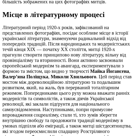
більшість зображених на цих фотографіях митців.
Місце в літературному процесі
Літературний період 1920-х років, зафіксований на
представлених фотографіях, посідає особливе місце в історії
української літератури, знаменуючи радикальний відхід від
попередніх традицій. Після народницьких та модерністських
течій кінця XIX — початку XX століття, митці 1920-х
прагнули створити принципово нову літературу, вільну від
провінціалізму та вторинності. Вони активно засвоювали
європейський модернізм та авангард, експериментували з
формою та змістом, що видно у творчості
Майка Йогансена
,
Валер’яна Поліщука
,
Миколи Хвильового
. Цей період став
мостом між дореволюційною літературою та подальшим
розвитком, який, на жаль, був перерваний тоталітарним
режимом. Попередниками цього руху можна вважати ранніх
модерністів та символістів, а також діячів Української
революції, які заклали підґрунтя для національного
самоусвідомлення. Наступниками, попри примусове
впровадження соцреалізму, стали ті, хто зумів зберегти
внутрішню свободу та продовжити традиції модернізму в
умовах підпілля або еміграції, а також митці шістдесятництва,
які згодом переосмислили спадщину Розстріляного