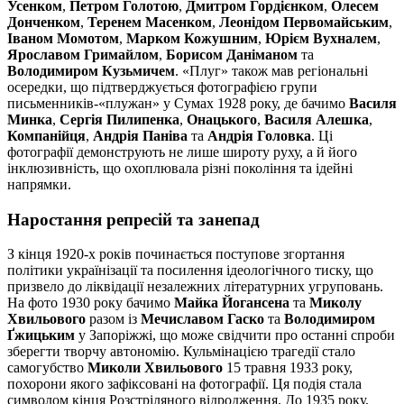
Усенком
,
Петром Голотою
,
Дмитром Гордієнком
,
Олесем
Донченком
,
Теренем Масенком
,
Леонідом Первомайським
,
Іваном Момотом
,
Марком Кожушним
,
Юрієм Вухналем
,
Ярославом Гримайлом
,
Борисом Даніманом
та
Володимиром Кузьмичем
. «Плуг» також мав регіональні
осередки, що підтверджується фотографією групи
письменників-«плужан» у Сумах 1928 року, де бачимо
Василя
Минка
,
Сергія Пилипенка
,
Онацького
,
Василя Алешка
,
Компанійця
,
Андрія Паніва
та
Андрія Головка
. Ці
фотографії демонструють не лише широту руху, а й його
інклюзивність, що охоплювала різні покоління та ідейні
напрямки.
Наростання репресій та занепад
З кінця 1920-х років починається поступове згортання
політики українізації та посилення ідеологічного тиску, що
призвело до ліквідації незалежних літературних угруповань.
На фото 1930 року бачимо
Майка Йогансена
та
Миколу
Хвильового
разом із
Мечиславом Гаско
та
Володимиром
Ґжицьким
у Запоріжжі, що може свідчити про останні спроби
зберегти творчу автономію. Кульмінацією трагедії стало
самогубство
Миколи Хвильового
15 травня 1933 року,
похорони якого зафіксовані на фотографії. Ця подія стала
символом кінця Розстріляного відродження. До 1935 року,