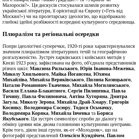
Малоросія?». Ця дискусія стосувалася шляхів розвитку
української літератури, її орієнтації на Європу («Геть від
Москви!») чи на пролетарську ідеологію, що відображало
глибокі ідейні розбіжності всередині культурного середовища.
Плюралізм та регіональні осередки
Попри ідеологічні суперечки, 1920-ті роки характеризувалися
значним плюралізмом літературних течій та географічною
розгалуженістю. Зустріч харківських і київських митців у
Києві 1923 року, зафіксована на фото, об'єднала представників
різних шкіл:
Максима Рильського
,
Юрія Іванова-Меженка
,
Миколу Хвильового
,
Майка Йогансена
,
Юхима
Михайліва
,
Михайла Вериківського
,
Пилипа Козицького
,
Наталю Романович-Ткаченко
,
Михайла Могилянського
,
Василя Еллана-Блакитного
,
Сергія Пилипенка
,
Павла
Тичину
,
Павла Филиповича
,
Антіна Хуторяна
,
Дмитра
Загула
,
Миколу Зерова
,
Михайла Драй-Хмару
,
Григорія
Косинку
,
Володимира Сосюру
,
Тодося Осьмачку
,
Володимира Коряка
,
Михайла Івченка
та
Бориса
Якубського
. Ця зустріч символізує спроби до діалогу та
обміну ідеями між двома головними культурними центрами.
Крім того, діяли інші групи, як-от «Молодняк», що на
фотографії представлений
Олексієм Кундзічем
,
Павлом