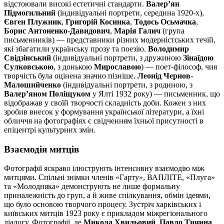
відстоювали високі естетичні стандарти.
Валер’ян
Підмогильний
(індивідуальні портрети, середина 1920-х),
Євген Плужник
,
Григорій Косинка
,
Тодось Осьмачка
,
Борис Антоненко-Давидович
,
Марія Галич
(група
письменників) — представники різних модерністських течій,
які збагатили українську прозу та поезію.
Володимир
Свідзінський
(індивідуальні портрети, з дружиною
Зінаїдою
Сулковською
, з донькою
Мирославою
) — поет-філософ, чия
творчість була оцінена значно пізніше.
Леонід Чернов-
Малошийченко
(індивідуальні портрети, з родиною, з
Валер’яном Поліщуком
у Ялті 1932 року) — письменник, що
відображав у своїй творчості складність доби. Кожен з них
зробив внесок у формування української літератури, а їхні
обличчя на фотографіях є свідченням їхньої присутності в
епіцентрі культурних змін.
Взаємодія митців
Фотографії яскраво ілюструють інтенсивну взаємодію між
митцями. Спільні знімки членів «Гарту», ВАПЛІТЕ, «Плуга»
та «Молодняка» демонструють не лише формальну
приналежність до груп, а й живе спілкування, обмін ідеями,
що було основою творчого процесу. Зустріч харківських і
київських митців 1923 року є прикладом міжрегіонального
діалогу. Фотографії, де
Микола Хвильовий
,
Павло Тичина