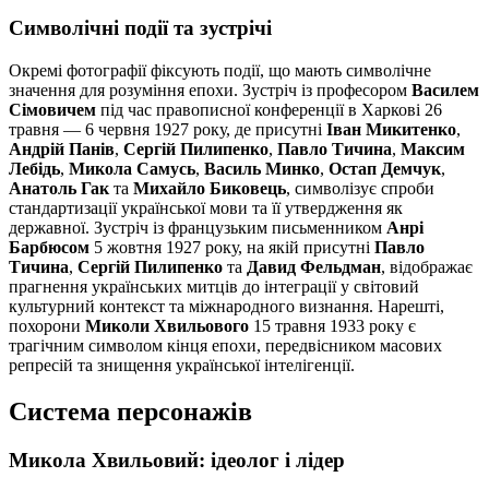
Символічні події та зустрічі
Окремі фотографії фіксують події, що мають символічне
значення для розуміння епохи. Зустріч із професором
Василем
Сімовичем
під час правописної конференції в Харкові 26
травня — 6 червня 1927 року, де присутні
Іван Микитенко
,
Андрій Панів
,
Сергій Пилипенко
,
Павло Тичина
,
Максим
Лебідь
,
Микола Самусь
,
Василь Минко
,
Остап Демчук
,
Анатоль Гак
та
Михайло Биковець
, символізує спроби
стандартизації української мови та її утвердження як
державної. Зустріч із французьким письменником
Анрі
Барбюсом
5 жовтня 1927 року, на якій присутні
Павло
Тичина
,
Сергій Пилипенко
та
Давид Фельдман
, відображає
прагнення українських митців до інтеграції у світовий
культурний контекст та міжнародного визнання. Нарешті,
похорони
Миколи Хвильового
15 травня 1933 року є
трагічним символом кінця епохи, передвісником масових
репресій та знищення української інтелігенції.
Система персонажів
Микола Хвильовий: ідеолог і лідер