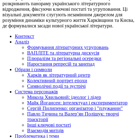
розкривають панораму українського літературного
відродження, фіксуючи ключові постаті та угруповання. Ці
візуальні документи слугують незамінним джерелом для
розуміння динаміки культурного життя Харківщини та Києва,
де формувалися засади нової української літератури.
Контекст
Аналіз
Формування літературних угруповань
ВАПЛІТЕ та літературна дискусія
Плюралізм та регіональні осередки
Наростання репресій та занепад
Образи і символи
Харків як літературний центр
Колективний портрет епохи
Символічні події та зустрічі
Система персонажів
Микола Хвильовий: ідеолог і лідер
Майк Йогансен: інтелектуал і експериментатор
Сергій Пилипенко: організатор і "плужанин"
Павло Тичина та Валер’ян Поліщук: творчі
траєкторії
Інші ключові постаті
Взаємодія митців
Проблематика і теми