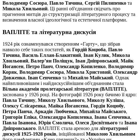
Володимир Сосюра
,
Павло Тичина
,
Сергій Пилипенко
та
Микола Хвильовий
. Ці ранні об'єднання свідчать про
прагнення митців до структуризації літературного процесу та
визначення власної ідеологічної та естетичної платформи.
ВАПЛІТЕ та літературна дискусія
1924 рік ознаменувався створенням «Гарту», що зібрав
навколо себе таких постатей, як
Гордій Коцюба
,
Павло
Тичина
,
Василь Еллан-Блакитний
,
Іван Кулик
,
Микола
Хвильовий
,
Валер’ян Поліщук
,
Іван Дніпровський
,
Майк
Йогансен
,
Петро Панч
,
Олександр Копиленко
,
Володимир
Коряк
,
Володимир Сосюра
,
Микола Христовий
,
Олександр
Довженко
,
Іван Сенченко
та
Михайло Майський
. Однак
найвпливовішим і найдискусійнішим об'єднанням стала
Вільна академія пролетарської літератури (ВАПЛІТЕ)
,
заснована у 1926 році. На фотографії 1926 року бачимо її ядро:
Павла Тичину
,
Миколу Хвильового
,
Миколу Куліша
,
Олексу Слісаренка
,
Майка Йогансена
,
Гордія Коцюбу
,
Петра Панча
,
Аркадія Любченка
,
Михайла Майського
,
Григорія Епіка
,
Олександра Копиленка
,
Івана Сенченка
,
Павла Іванова
,
Юрія Смолича
,
Олеся Досвітнього
та
Івана
Дніпровського
. ВАПЛІТЕ стала ареною для
літературної
дискусії 1925-1928 років
, ініційованої
Миколою Хвильовим
його памфлетами «Камо грядеши?» та «Україна чи