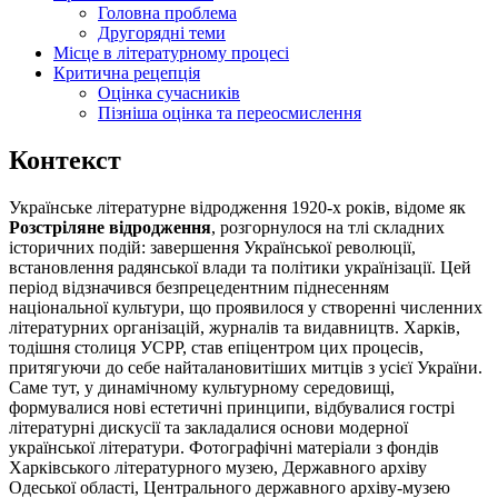
Головна проблема
Другорядні теми
Місце в літературному процесі
Критична рецепція
Оцінка сучасників
Пізніша оцінка та переосмислення
Контекст
Українське літературне відродження 1920-х років, відоме як
Розстріляне відродження
, розгорнулося на тлі складних
історичних подій: завершення Української революції,
встановлення радянської влади та політики українізації. Цей
період відзначився безпрецедентним піднесенням
національної культури, що проявилося у створенні численних
літературних організацій, журналів та видавництв. Харків,
тодішня столиця УСРР, став епіцентром цих процесів,
притягуючи до себе найталановитіших митців з усієї України.
Саме тут, у динамічному культурному середовищі,
формувалися нові естетичні принципи, відбувалися гострі
літературні дискусії та закладалися основи модерної
української літератури. Фотографічні матеріали з фондів
Харківського літературного музею, Державного архіву
Одеської області, Центрального державного архіву-музею