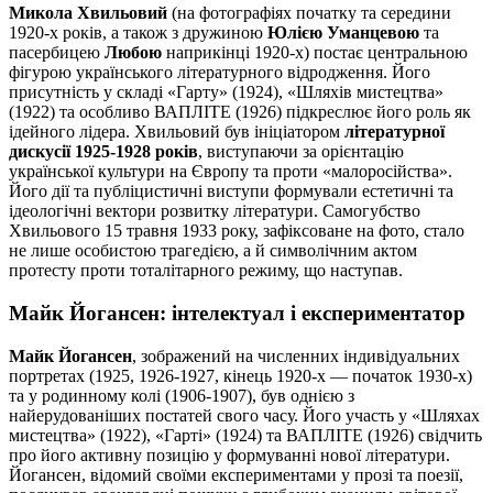
Микола Хвильовий
(на фотографіях початку та середини
1920-х років, а також з дружиною
Юлією Уманцевою
та
пасербицею
Любою
наприкінці 1920-х) постає центральною
фігурою українського літературного відродження. Його
присутність у складі «Гарту» (1924), «Шляхів мистецтва»
(1922) та особливо ВАПЛІТЕ (1926) підкреслює його роль як
ідейного лідера. Хвильовий був ініціатором
літературної
дискусії 1925-1928 років
, виступаючи за орієнтацію
української культури на Європу та проти «малоросійства».
Його дії та публіцистичні виступи формували естетичні та
ідеологічні вектори розвитку літератури. Самогубство
Хвильового 15 травня 1933 року, зафіксоване на фото, стало
не лише особистою трагедією, а й символічним актом
протесту проти тоталітарного режиму, що наступав.
Майк Йогансен: інтелектуал і експериментатор
Майк Йогансен
, зображений на численних індивідуальних
портретах (1925, 1926-1927, кінець 1920-х — початок 1930-х)
та у родинному колі (1906-1907), був однією з
найерудованіших постатей свого часу. Його участь у «Шляхах
мистецтва» (1922), «Гарті» (1924) та ВАПЛІТЕ (1926) свідчить
про його активну позицію у формуванні нової літератури.
Йогансен, відомий своїми експериментами у прозі та поезії,