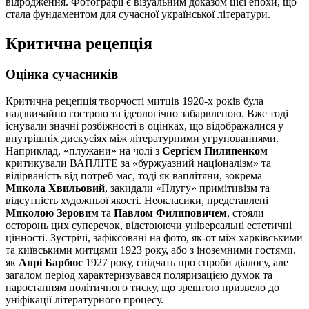
відродження. Фотографії є візуальним доказом цієї епохи, що
стала фундаментом для сучасної української літератури.
Критична рецепція
Оцінка сучасників
Критична рецепція творчості митців 1920-х років була
надзвичайно гострою та ідеологічно забарвленою. Вже тоді
існували значні розбіжності в оцінках, що відображалися у
внутрішніх дискусіях між літературними угрупованнями.
Наприклад, «плужани» на чолі з
Сергієм Пилипенком
критикували ВАПЛІТЕ за «буржуазний націоналізм» та
відірваність від потреб мас, тоді як ваплітяни, зокрема
Микола Хвильовий
, закидали «Плугу» примітивізм та
відсутність художньої якості. Неокласики, представлені
Миколою Зеровим
та
Павлом Филиповичем
, стояли
осторонь цих суперечок, відстоюючи універсальні естетичні
цінності. Зустрічі, зафіксовані на фото, як-от між харківськими
та київськими митцями 1923 року, або з іноземними гостями,
як
Анрі Барбюс
1927 року, свідчать про спроби діалогу, але
загалом період характеризувався поляризацією думок та
наростанням політичного тиску, що зрештою призвело до
уніфікації літературного процесу.