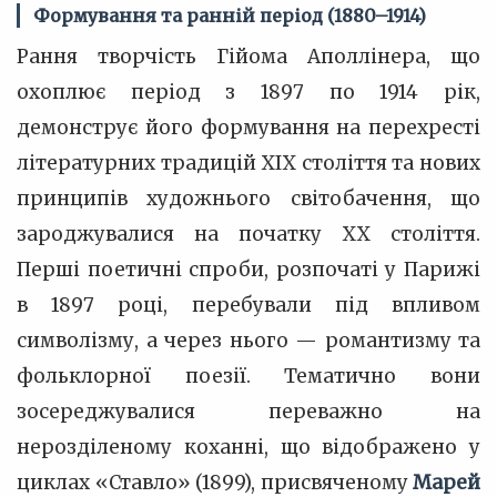
Формування та ранній період (1880–1914)
Рання творчість Гійома Аполлінера, що
охоплює період з 1897 по 1914 рік,
демонструє його формування на перехресті
літературних традицій XIX століття та нових
принципів художнього світобачення, що
зароджувалися на початку XX століття.
Перші поетичні спроби, розпочаті у Парижі
в 1897 році, перебували під впливом
символізму, а через нього — романтизму та
фольклорної поезії. Тематично вони
зосереджувалися переважно на
нерозділеному коханні, що відображено у
циклах «Ставло» (1899), присвяченому
Марей