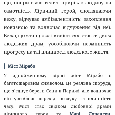
що, попри свою велич, прирікає людину на
самотність. Ліричний герой, споглядаючи
вежу, відчуває амбівалентність: захоплення
новизною та водночас відчуження від неї.
Вежа, що «танцює» і «сміється», стає свідком
людських драм, уособлюючи незмінність
прогресу на тлі плинності людського життя.
Міст Мірабо
У однойменному вірші міст Мірабо є
багатошаровим символом. Це реальна споруда,
що з'єднує береги Сени в Парижі, але водночас
він уособлює перехід, розлуку та плинність
часу. Міст стає свідком любовної драми
ліричного героя та
Марі Лорансен
,