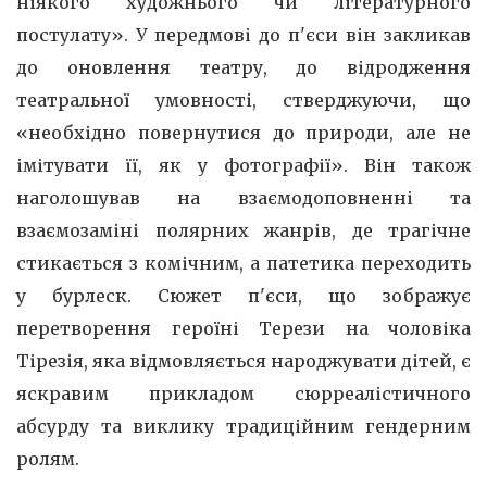
ніякого художнього чи літературного
постулату». У передмові до п'єси він закликав
до оновлення театру, до відродження
театральної умовності, стверджуючи, що
«необхідно повернутися до природи, але не
імітувати її, як у фотографії». Він також
наголошував на взаємодоповненні та
взаємозаміні полярних жанрів, де трагічне
стикається з комічним, а патетика переходить
у бурлеск. Сюжет п'єси, що зображує
перетворення героїні Терези на чоловіка
Тірезія, яка відмовляється народжувати дітей, є
яскравим прикладом сюрреалістичного
абсурду та виклику традиційним гендерним
ролям.