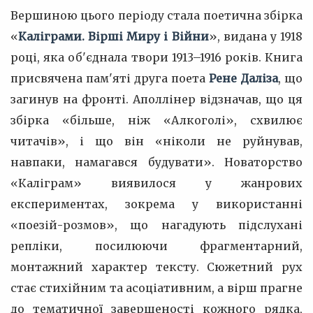
Вершиною цього періоду стала поетична збірка
«
Каліграми. Вірші Миру і Війни
», видана у 1918
році, яка об'єднала твори 1913–1916 років. Книга
присвячена пам'яті друга поета
Рене Даліза
, що
загинув на фронті. Аполлінер відзначав, що ця
збірка «більше, ніж «Алкоголі», схвилює
читачів», і що він «ніколи не руйнував,
навпаки, намагався будувати». Новаторство
«Каліграм» виявилося у жанрових
експериментах, зокрема у використанні
«поезій-розмов», що нагадують підслухані
репліки, посилюючи фрагментарний,
монтажний характер тексту. Сюжетний рух
стає стихійним та асоціативним, а вірш прагне
до тематичної завершеності кожного рядка,