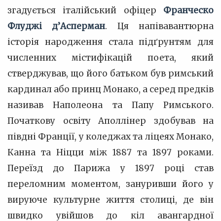
згадується італійський офіцер
Франческо
Флуджі д’Асперман
. Ця напівавантюрна
історія народження стала підґрунтям для
численних містифікацій поета, який
стверджував, що його батьком був римський
кардинал або принц Монако, а серед предків
називав Наполеона та Папу Римського.
Початкову освіту Аполлінер здобував на
півдні Франції, у коледжах та ліцеях Монако,
Канна та Ніцци між 1887 та 1897 роками.
Переїзд до Парижа у 1897 році став
переломним моментом, зануривши його у
вируюче культурне життя столиці, де він
швидко увійшов до кіл авангардної