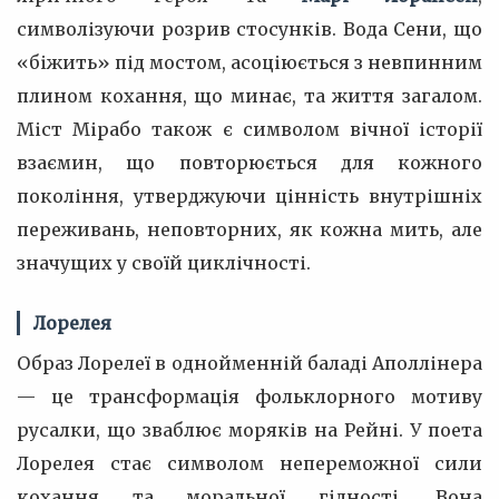
символізуючи розрив стосунків. Вода Сени, що
«біжить» під мостом, асоціюється з невпинним
плином кохання, що минає, та життя загалом.
Міст Мірабо також є символом вічної історії
взаємин, що повторюється для кожного
покоління, утверджуючи цінність внутрішніх
переживань, неповторних, як кожна мить, але
значущих у своїй циклічності.
Лорелея
Образ Лорелеї в однойменній баладі Аполлінера
— це трансформація фольклорного мотиву
русалки, що зваблює моряків на Рейні. У поета
Лорелея стає символом непереможної сили
кохання та моральної гідності. Вона