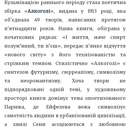
Кульмінацією раннього періоду стала поетична
збірка «
Алкоголі
», видана у 1913 році, яка
об'єднала 49 творів, написаних протягом
п'ятнадцяти років. Назва книги, обіграна у
початкових рядках: «І життя, наче спирт
полум’яний, ти п’єш», передає п'янке відчуття
«нового світу» з його технізованістю та
стрімким темпом. Стилістично «Алкоголі» є
синтезом футуризму, сюрреалізму, символізму
та неоромантизму. Хоча твори не
підпорядковані одній темі, у художньому
просторі книги домінує тема опоетизованого
Парижа, де Ейфелева вежа символізує
самотність людини в урбанізованій цивілізації,
а хвилі Сени асоціюються з любовною