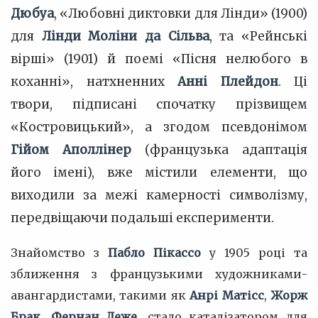
Дюбуа
, «Любовні диктовки для Лінди» (1900)
для
Лінди Моліни да Сільва
, та «Рейнські
вірші» (1901) й поемі «Пісня нелюбого в
коханні», натхненних
Анні Плейдон
. Ці
твори, підписані спочатку прізвищем
«Костровицький», а згодом псевдонімом
Гійом Аполлінер
(французька адаптація
його імені), вже містили елементи, що
виходили за межі камерності символізму,
передвіщаючи подальші експерименти.
Знайомство з
Пабло Пікассо
у 1905 році та
зближення з французькими художниками-
авангардистами, такими як
Анрі Матісс
,
Жорж
Брак
,
Фернан Леже
, стало каталізатором для