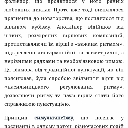
фольклор, що проявилося у його ранніх
любовних циклах. Проте вже тоді виявлялося
прагнення до новаторства, що посилилося під
впливом кубізму. Аполлінер відійшов від
чітких, розмірених віршових композицій,
протиставляючи їм вірші з «важким ритмом»,
підкреслено дисгармонійні та асиметричні, з
нерівними рядками та необов'язковою римою.
Ця відмова від традиційної пунктуації, як він
пояснював, була спробою звільнити вірш від
«насильницького регулювання ритму»,
дозволяючи ритму та паузі вірша стати його
справжньою пунктуацією.
Принцип
симультанеїзму
, що полягає у
поєднанні в одному потоці різночасових подій