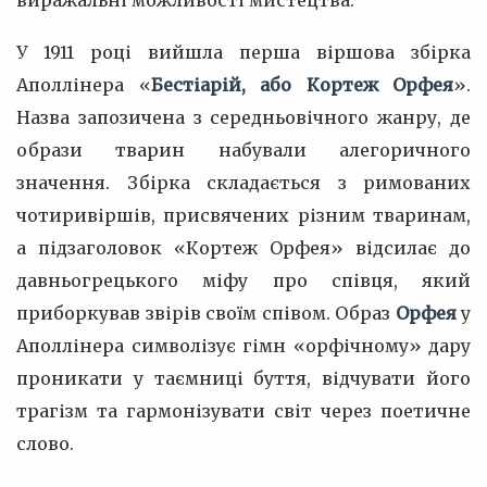
виражальні можливості мистецтва.
У 1911 році вийшла перша віршова збірка
Аполлінера «
Бестіарій, або Кортеж Орфея
».
Назва запозичена з середньовічного жанру, де
образи тварин набували алегоричного
значення. Збірка складається з римованих
чотиривіршів, присвячених різним тваринам,
а підзаголовок «Кортеж Орфея» відсилає до
давньогрецького міфу про співця, який
приборкував звірів своїм співом. Образ
Орфея
у
Аполлінера символізує гімн «орфічному» дару
проникати у таємниці буття, відчувати його
трагізм та гармонізувати світ через поетичне
слово.