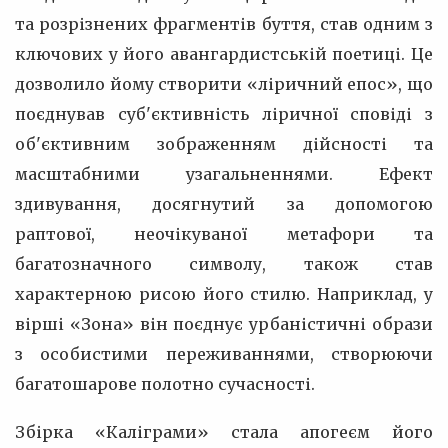
та розрізнених фрагментів буття, став одним з
ключових у його авангардистській поетиці. Це
дозволило йому створити «ліричний епос», що
поєднував суб'єктивність ліричної сповіді з
об'єктивним зображенням дійсності та
масштабними узагальненнями. Ефект
здивування, досягнутий за допомогою
раптової, неочікуваної метафори та
багатозначного символу, також став
характерною рисою його стилю. Наприклад, у
вірші «Зона» він поєднує урбаністичні образи
з особистими переживаннями, створюючи
багатошарове полотно сучасності.
Збірка «Каліграми» стала апогеєм його