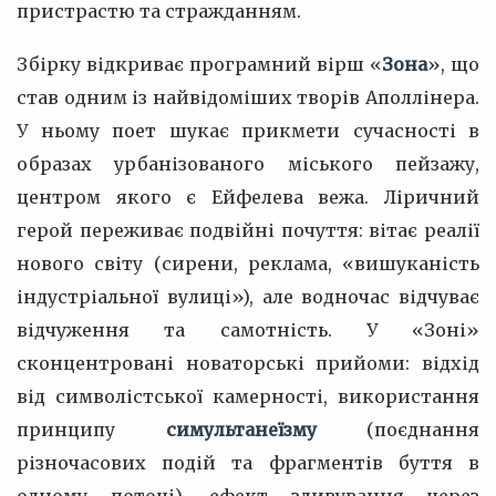
пристрастю та стражданням.
Збірку відкриває програмний вірш «
Зона
», що
став одним із найвідоміших творів Аполлінера.
У ньому поет шукає прикмети сучасності в
образах урбанізованого міського пейзажу,
центром якого є Ейфелева вежа. Ліричний
герой переживає подвійні почуття: вітає реалії
нового світу (сирени, реклама, «вишуканість
індустріальної вулиці»), але водночас відчуває
відчуження та самотність. У «Зоні»
сконцентровані новаторські прийоми: відхід
від символістської камерності, використання
принципу
симультанеїзму
(поєднання
різночасових подій та фрагментів буття в