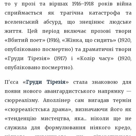
то у прозі та віршах 1916–1918 років війна
сприймається як трагічна катастрофа та
вселенський абсурд, що знецінює людське
життя. Цей період включає прозові твори
«Вбитий поет» (1916), «Жінка, що сидить» (1920,
опубліковано посмертно) та драматичні твори
«Груди Тірезія» (1917) і «Колір часу» (1920,
опубліковано посмертно).
П'єса «
Груди Тірезія
» стала знаковою для
появи нового авангардистського напрямку —
сюрреалізму. Аполлінер сам вигадав термін
«сюрреалістська драма», визначаючи його як
«тенденцію мистецтва, яка... ніколи ще не
служила для формулювання ніякого кредо,