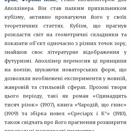
Аполлінера. Він став палким прихильником
кубізму, активно пропагуючи його у своїх
теоретичних статтях. Кубізм, що прагнув
розкласти світ на геометричні складники та
показати об'єкт одночасно з різних точок зору,
знайшов своє літературне відображення у
футуризмі. Аполлінер переносив ці принципи
на поезію, шукаючи новаторських форм, що
дозволяли необмежені експерименти у мовній,
жанровій та стильовій сферах. Прозові твори
цього періоду, такі як роман «Одинадцять
тисяч різок» (1907), книга «Чародій, що гниє»
(1909) та збірка новел «Єресіарх і К°» (1910),
також свідчать про його прагнення розширити