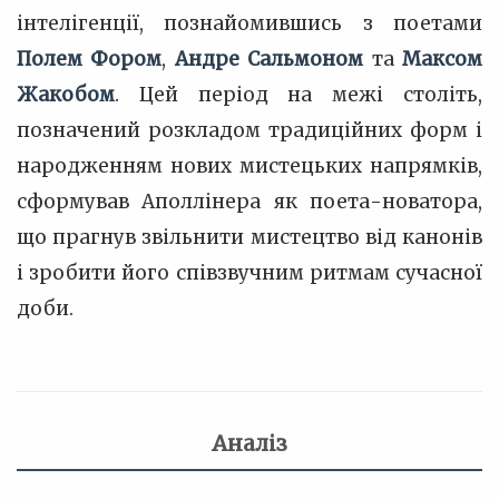
інтелігенції, познайомившись з поетами
Полем Фором
,
Андре Сальмоном
та
Максом
Жакобом
. Цей період на межі століть,
позначений розкладом традиційних форм і
народженням нових мистецьких напрямків,
сформував Аполлінера як поета-новатора,
що прагнув звільнити мистецтво від канонів
і зробити його співзвучним ритмам сучасної
доби.
Аналіз