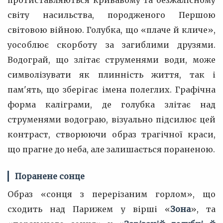
протиставляються кривавому та безжалісному
світу насильства, породженого Першою
світовою війною. Голубка, що «плаче й кличе»,
уособлює скорботу за загиблими друзями.
Водограй, що злітає струменями води, може
символізувати як плинність життя, так і
пам'ять, що зберігає імена полеглих. Графічна
форма каліграми, де голубка злітає над
струменями водограю, візуально підсилює цей
контраст, створюючи образ трагічної краси,
що прагне до неба, але залишається пораненою.
Поранене сонце
Образ «сонця з перерізаним горлом», що
сходить над Парижем у вірші «
Зона
», та