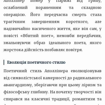
Аполлінер помер у Парижі від грипу,
ослаблений пораненням та складною
операцією. Його передчасна смерть стала
трагічним завершенням короткого, але
надзвичайно насиченого життя, яке він сам, у
повісті «Вбитий поет», немовби передбачив,
змальовуючи образ ідеального поета, якого
жорстока дійсність позбавляє повітря.
Еволюція поетичного стилю
Поетичний стиль Аполлінера еволюціонував
від символістської камерності до радикального
авангардизму, зберігаючи при цьому ліризм та
філософську глибину. На початку творчості він
спирався на класичні традиції, романтизм та