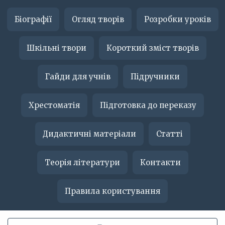
Біографії
Огляд творів
Розробки уроків
Шкільні твори
Короткий зміст творів
Гайди для учнів
Підручники
Хрестоматія
Підготовка до переказу
Дидактичні матеріали
Статті
Теорія літератури
Контакти
Правила користування