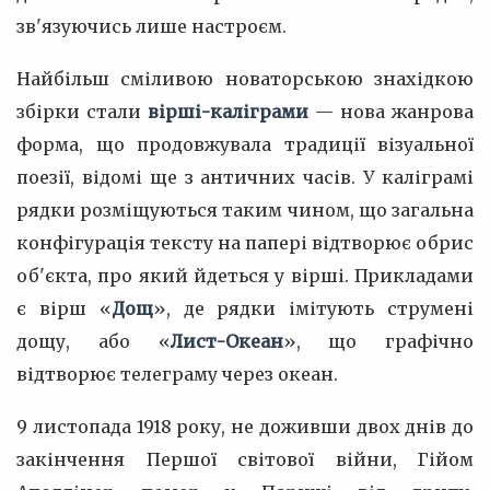
зв'язуючись лише настроєм.
Найбільш сміливою новаторською знахідкою
збірки стали
вірші-каліграми
— нова жанрова
форма, що продовжувала традиції візуальної
поезії, відомі ще з античних часів. У каліграмі
рядки розміщуються таким чином, що загальна
конфігурація тексту на папері відтворює обрис
об'єкта, про який йдеться у вірші. Прикладами
є вірш «
Дощ
», де рядки імітують струмені
дощу, або «
Лист-Океан
», що графічно
відтворює телеграму через океан.
9 листопада 1918 року, не доживши двох днів до
закінчення Першої світової війни, Гійом