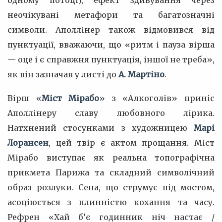
одному потоці), ефект здивування через
неочікувані метафори та багатозначні
символи. Аполлінер також відмовився від
пунктуації, вважаючи, що «ритм і пауза вірша
— оце і є справжня пунктуація, іншої не треба»,
як він зазначав у листі до
А. Мартіно
.
Вірш «
Міст Мірабо
» з «Алкоголів» приніс
Аполлінеру славу любовного лірика.
Натхнений стосунками з художницею
Марі
Лорансен
, цей твір є актом прощання. Міст
Мірабо виступає як реальна топографічна
прикмета Парижа та складний символічний
образ розлуки. Сена, що струмує під мостом,
асоціюється з плинністю кохання та часу.
Рефрен «Хай б’є годинник ніч настає /