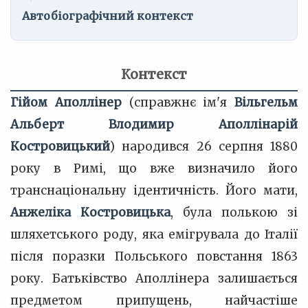
Автобіографічний контекст
Контекст
Гійом Аполлінер
(справжнє ім'я
Вільгельм
Альберт Влодимир Аполлінарій
Костровицький
) народився 26 серпня 1880
року в Римі, що вже визначило його
транснаціональну ідентичність. Його мати,
Анжеліка Костровицька
, була полькою зі
шляхетського роду, яка емігрувала до Італії
після поразки Польського повстання 1863
року. Батьківство Аполлінера залишається
предметом припущень, найчастіше