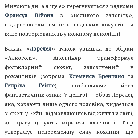
Минають дні а я ще є» перегукується з рядками
Франсуа Війона
з «Великого заповіту»,
підкреслюючи вічність людських почуттів та
їхню повторюваність у кожному поколінні.
Балада «
Лорелея
» також увійшла до збірки
«Алкоголі». Аполлінер трансформує
фольклорний сюжет, запозичений у
романтиків (зокрема,
Клеменса Брентано
та
Генріха Гейне
), позбавляючи його
фантастичних ознак. У центрі — образ Лорелеї,
яка, кохаючи лише одного чоловіка, кидається
зі скелі у Рейн, відмовляючись від життя у світі,
де красу цінують мірками власності. Твір
утверджує непереможну силу кохання, що