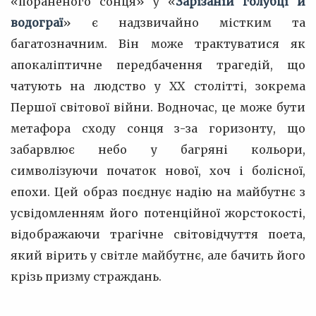
«пораненого сонця» у «
Зарізаній голубці й
водограї
» є надзвичайно містким та
багатозначним. Він може трактуватися як
апокаліптичне передбачення трагедій, що
чатують на людство у ХХ столітті, зокрема
Першої світової війни. Водночас, це може бути
метафора сходу сонця з-за горизонту, що
забарвлює небо у багряні кольори,
символізуючи початок нової, хоч і болісної,
епохи. Цей образ поєднує надію на майбутнє з
усвідомленням його потенційної жорстокості,
відображаючи трагічне світовідчуття поета,
який вірить у світле майбутнє, але бачить його
крізь призму страждань.