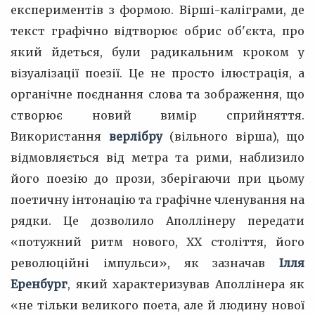
експериментів з формою. Вірші-каліграми, де
текст графічно відтворює обрис об'єкта, про
який йдеться, були радикальним кроком у
візуалізації поезії. Це не просто ілюстрація, а
органічне поєднання слова та зображення, що
створює новий вимір сприйняття.
Використання
верлібру
(вільного вірша), що
відмовляється від метра та рими, наблизило
його поезію до прози, зберігаючи при цьому
поетичну інтонацію та графічне членування на
рядки. Це дозволило Аполлінеру передати
«потужний ритм нового, ХХ століття, його
революційні імпульси», як зазначав
Ілля
Еренбург
, який характеризував Аполлінера як
«не тільки великого поета, але й людину нової