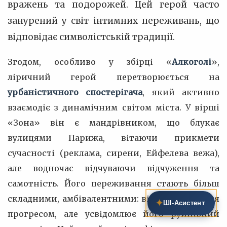
вражень та подорожей. Цей герой часто
занурений у світ інтимних переживань, що
відповідає символістській традиції.
Згодом, особливо у збірці «
Алкоголі
»,
ліричний герой перетворюється на
урбаністичного спостерігача
, який активно
взаємодіє з динамічним світом міста. У вірші
«Зона» він є мандрівником, що блукає
вулицями Парижа, вітаючи прикмети
сучасності (реклама, сирени, Ейфелева вежа),
але водночас відчуваючи відчуження та
самотність. Його переживання стають більш
складними, амбівалентними: він захоплюється
✦
ШІ‑Асистент
прогресом, але усвідомлює його руйнівний