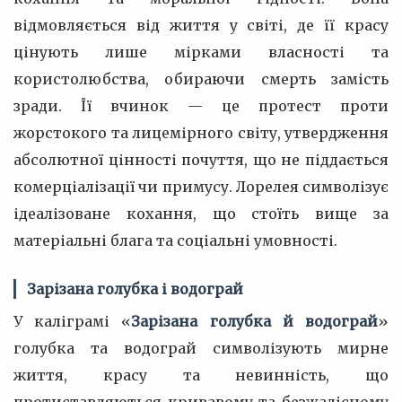
відмовляється від життя у світі, де її красу
цінують лише мірками власності та
користолюбства, обираючи смерть замість
зради. Її вчинок — це протест проти
жорстокого та лицемірного світу, утвердження
абсолютної цінності почуття, що не піддається
комерціалізації чи примусу. Лорелея символізує
ідеалізоване кохання, що стоїть вище за
матеріальні блага та соціальні умовності.
Зарізана голубка і водограй
У каліграмі «
Зарізана голубка й водограй
»
голубка та водограй символізують мирне
життя, красу та невинність, що