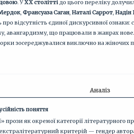
цовою
. У
XX столітті
до цього переліку долучи
 Мердок
,
Франсуаза Саган
,
Наталі Саррот
,
Надін 
ь про відсутність єдиної дискурсивної ознаки:
у, авангардизму, що працювали в жанрах новел
авторки зосереджувалися виключно на жіночих
Аналіз
усійність поняття
» прози як окремої категорії літературного п
 екстралітературний критерій — гендер автора