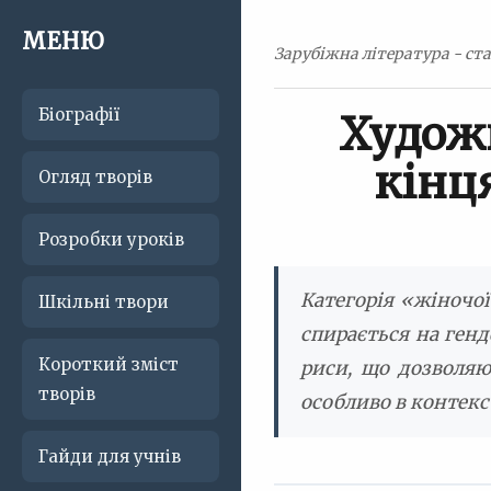
МЕНЮ
Зарубіжна література - ста
Біографії
Художн
кінця
Огляд творів
Розробки уроків
Категорія «жіночої
Шкільні твори
спирається на генд
Короткий зміст
риси, що дозволяю
творів
особливо в контекст
Гайди для учнів