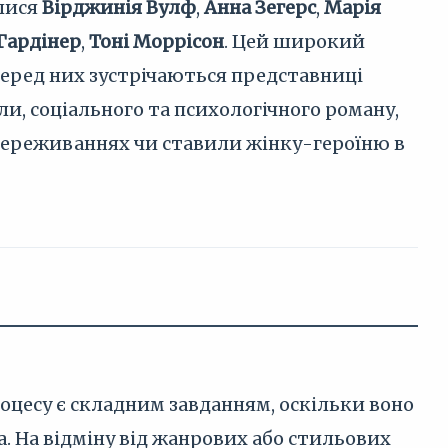
лися
Вірджинія Вулф
,
Анна Зегерс
,
Марія
Гардінер
,
Тоні Моррісон
. Цей широкий
 серед них зустрічаються представниці
и, соціального та психологічного роману,
 переживаннях чи ставили жінку-героїню в
роцесу є складним завданням, оскільки воно
. На відміну від жанрових або стильових