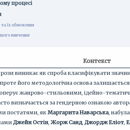
ному процесі
я
 та їх обмеження
шого вивчення
Контекст
рози виникає як спроба класифікувати значни
проте його методологічна основа залишається
 оперує жанрово-стильовими, ідейно-тематич
асто визначається за гендерною ознакою автора
ми постатями, як
Маргарита Наварська
, набул
енами
Джейн Остін
,
Жорж Санд
,
Джордж Еліот
,
Е