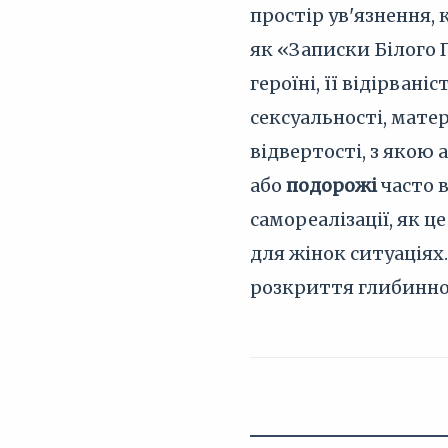
простір ув'язнення,
як «Записки Білого 
героїні, її відірвані
сексуальності, мате
відвертості, з якою
або
подорожі
часто в
самореалізації, як 
для жінок ситуаціях
розкриття глибинної