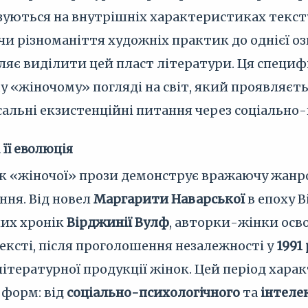
азуються на внутрішніх характеристиках текст
 різноманіття художніх практик до однієї озна
ляє виділити цей пласт літератури. Ця специфі
у «жіночому» погляді на світ, який проявляєть
льні екзистенційні питання через соціально-п
 її еволюція
к «жіночої» прози демонструє вражаючу жанро
ння. Від новел
Маргарити Наварської
в епоху 
них хронік
Вірджинії Вулф
, авторки-жінки осв
ексті, після проголошення незалежності у
1991
літературної продукції жінок. Цей період хар
форм: від
соціально-психологічного
та
інтеле