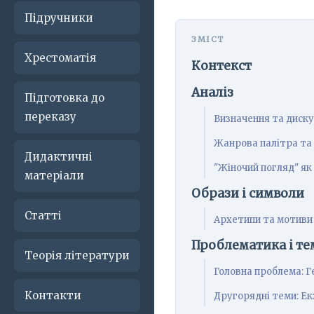
Підручники
Хрестоматія
Контекст
Аналіз
Підготовка до
переказу
Визначення та диску
Жанрова палітра та 
Дидактичні
"Жіночий погляд" як
матеріали
Образи і символи
Статті
Архетипи та мотиви
Проблематика і те
Теорія літератури
Головна проблема: Г
Контакти
Другорядні теми: Екз