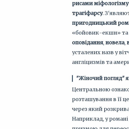
рисами міфологізму
трагіфарсу
. З'являю
пригодницький ром
«бойовик-екшн» т
оповідання
,
новела
,
усталених назв у ві
англіцизмів та амер
"Жіночий погляд" я
Центральною ознакою 
розташування в її ц
через який розкрива
Наприклад, у роман
призмою для переосм