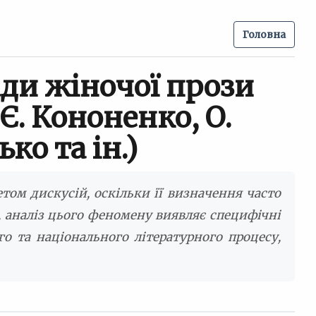
Головна
ади жіночої прози
Є. Кононенко, О.
ко та ін.)
том дискусій, оскільки її визначення часто
те, аналіз цього феномену виявляє специфічні
о та національного літературного процесу,