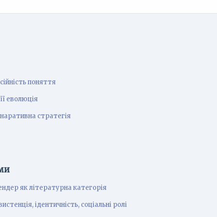
сійність поняття
її еволюція
 наративна стратегія
ми
ендер як літературна категорія
истенція, ідентичність, соціальні ролі