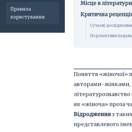
Місце в літератур
Правила
Критична рецепці
користування
Сучасні дослідження
Перспективи подаль
Поняття «жіночої» п
авторами-жінками, 
літературознавство
як «жіноча» проза ч
Відродження
з таки
представленого ім