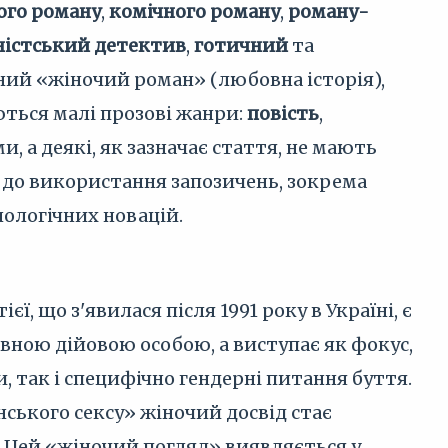
ого роману
,
комічного роману
,
роману-
істський детектив
,
готичний
та
аний «жіночий роман» (любовна історія),
ться малі прозові жанри:
повість
,
и, а деякі, як зазначає стаття, не мають
 до використання запозичень, зокрема
нологічних новацій.
, що з'явилася після 1991 року в Україні, є
ловною дійовою особою, а виступає як фокус,
 так і специфічно гендерні питання буття.
нського сексу» жіночий досвід стає
. Цей «жіночий погляд» виявляється у