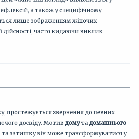
рефлексій, а також у специфічному
жується лише зображенням жіночих
ї дійсності, часто кидаючи виклик
оку, простежується звернення до певних
ночого досвіду. Мотив
дому
та
домашнього
и та затишку він може трансформуватися у