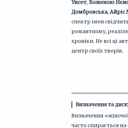
Унсет
,
Боженою Нєм
Домбровська
,
Айріс
спектр імен свідчит
романтизму, реалізм
хроніки. Не всі ці 
центр своїх творів.
Визначення та диск
Визначення «жіночої
часто спирається на