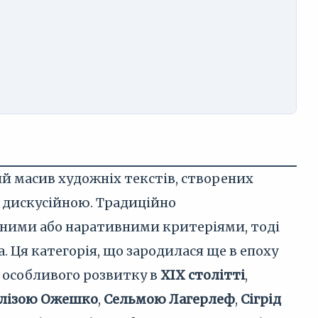
й масив художніх текстів, створених
 дискусійною. Традиційно
ними або наративними критеріями, тоді
. Ця категорія, що зародилася ще в епоху
а особливого розвитку в
XIX столітті
,
лізою Ожешко
,
Сельмою Лагерлеф
,
Сігрід