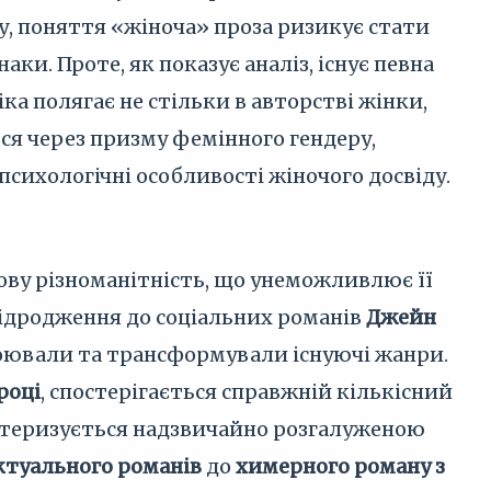
у, поняття «жіноча» проза ризикує стати
ки. Проте, як показує аналіз, існує певна
ка полягає не стільки в авторстві жінки,
ся через призму фемінного гендеру,
сихологічні особливості жіночого досвіду.
ву різноманітність, що унеможливлює її
Відродження до соціальних романів
Джейн
оювали та трансформували існуючі жанри.
 році
, спостерігається справжній кількісний
актеризується надзвичайно розгалуженою
ктуального романів
до
химерного роману з