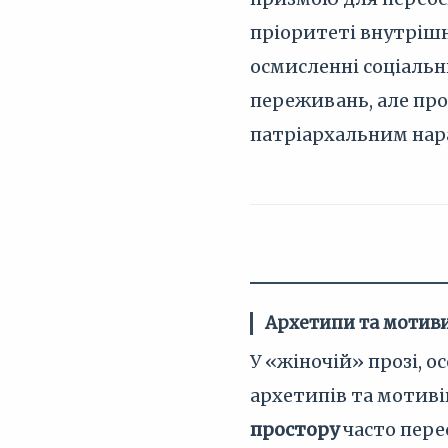
пріоритеті внутрішн
осмисленні соціальн
переживань, але про
патріархальним нар
Архетипи та мотив
У «жіночій» прозі, о
архетипів та мотиві
простору
часто пере