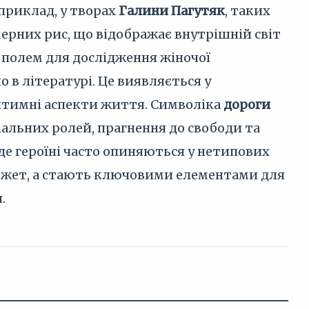
априклад, у творах
Галини Пагутяк
, таких
мерних рис, що відображає внутрішній світ
 полем для дослідження жіночої
 в літературі. Це виявляється у
інтимні аспекти життя. Символіка
дороги
іальних ролей, прагнення до свободи та
 де героїні часто опиняються у нетипових
сюжет, а стають ключовими елементами для
.