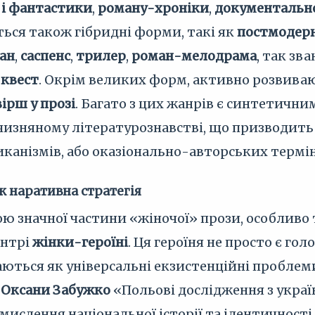
 і фантастики
,
роману-хроніки
,
документальн
ться також гібридні форми, такі як
постмодерн
ан
,
саспенс
,
трилер
,
роман-мелодрама
, так зв
а
квест
. Окрім великих форм, активно розвиваю
вірш у прозі
. Багато з цих жанрів є синтетичним
тчизняному літературознавстві, що призводить
иканізмів, або оказіонально-авторських термі
к наративна стратегія
значної частини «жіночої» прози, особливо тієї
ентрі
жінки-героїні
. Ця героїня не просто є го
ються як універсальні екзистенційні проблеми,
і
Оксани Забужко
«Польові дослідження з украї
ислення національної історії та ідентичності