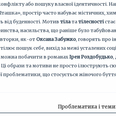
 конфлікту або пошуку власної ідентичності. Н
Пташка», простір часто набуває містичних, хи
сть від буденності. Мотив
тіла
та
тілесності
стає
ринства, насильства, що раніше було табуйовано
 авторки, як-от
Оксана Забужко
, говорять про 
тілює пошук себе, вихід за межі усталених соц
це можна побачити в романах
Ірен Роздобудько
,
. Ці образи та мотиви не просто ілюструють 
 проблематики, що стосується жіночого буття
Проблематика і теми