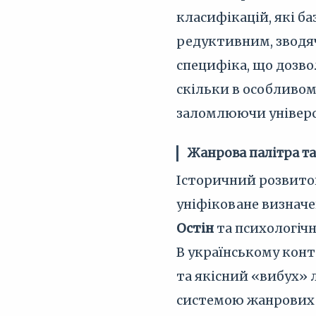
класифікацій, які б
редуктивним, зводячи
специфіка, що дозво
скільки в особливом
заломлюючи універса
Жанрова палітра та
Історичний розвито
уніфіковане визначе
Остін
та психологіч
В українському конт
та якісний «вибух» 
системою жанрових 