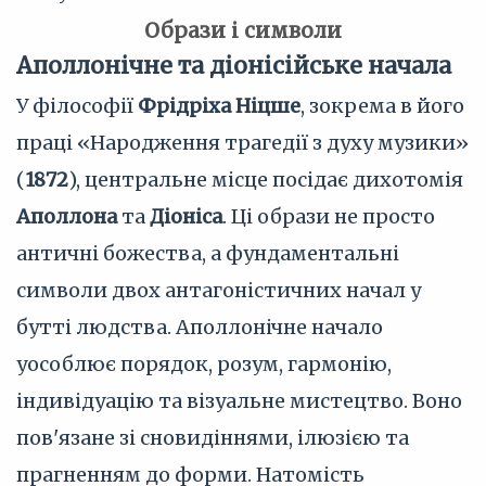
Образи і символи
Аполлонічне та діонісійське начала
У філософії
Фрідріха Ніцше
, зокрема в його
праці «Народження трагедії з духу музики»
(
1872
), центральне місце посідає дихотомія
Аполлона
та
Діоніса
. Ці образи не просто
античні божества, а фундаментальні
символи двох антагоністичних начал у
бутті людства. Аполлонічне начало
уособлює порядок, розум, гармонію,
індивідуацію та візуальне мистецтво. Воно
пов'язане зі сновидіннями, ілюзією та
прагненням до форми. Натомість