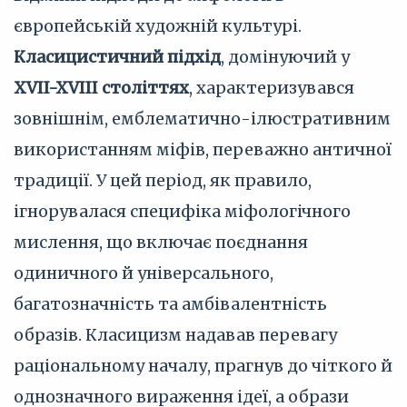
європейській художній культурі.
Класицистичний підхід
, домінуючий у
XVII-XVIII століттях
, характеризувався
зовнішнім, емблематично-ілюстративним
використанням міфів, переважно античної
традиції. У цей період, як правило,
ігнорувалася специфіка міфологічного
мислення, що включає поєднання
одиничного й універсального,
багатозначність та амбівалентність
образів. Класицизм надавав перевагу
раціональному началу, прагнув до чіткого й
однозначного вираження ідеї, а образи