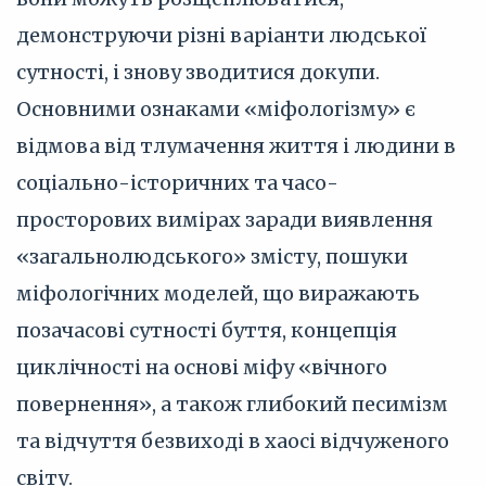
демонструючи різні варіанти людської
сутності, і знову зводитися докупи.
Основними ознаками «міфологізму» є
відмова від тлумачення життя і людини в
соціально-історичних та часо-
просторових вимірах заради виявлення
«загальнолюдського» змісту, пошуки
міфологічних моделей, що виражають
позачасові сутності буття, концепція
циклічності на основі міфу «вічного
повернення», а також глибокий песимізм
та відчуття безвиході в хаосі відчуженого
світу.