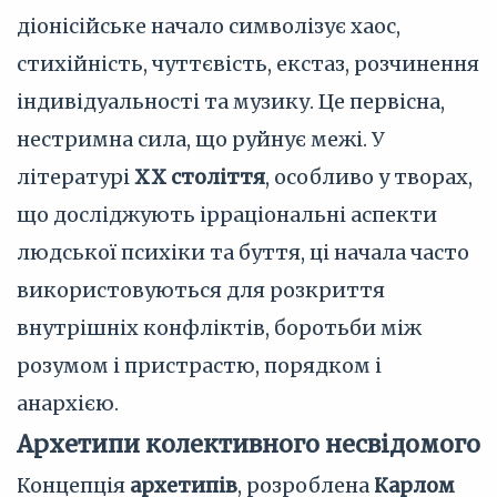
діонісійське начало символізує хаос,
стихійність, чуттєвість, екстаз, розчинення
індивідуальності та музику. Це первісна,
нестримна сила, що руйнує межі. У
літературі
XX століття
, особливо у творах,
що досліджують ірраціональні аспекти
людської психіки та буття, ці начала часто
використовуються для розкриття
внутрішніх конфліктів, боротьби між
розумом і пристрастю, порядком і
анархією.
Архетипи колективного несвідомого
Концепція
архетипів
, розроблена
Карлом