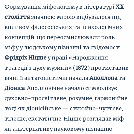
Формування міфологізму в літературі
XX
століття
значною мірою відбувалося під
впливом філософських та психологічних
концепцій, що переосмислювали роль
міфу у людському пізнанні та свідомості.
Фрідріх Ніцше
у праці «Народження
трагедії з духу музики» (
1872
) протиставив
вічні й антагоністичні начала
Аполлона
та
Діоніса
. Аполлонічне начало символізує
духовно-просвітлене, розумне, гармонійне,
тоді як діонісійське — стихійно-чуттєве,
тілесне, екстатичне. Ніцше розглядав міф
як альтернативу науковому пізнанню,