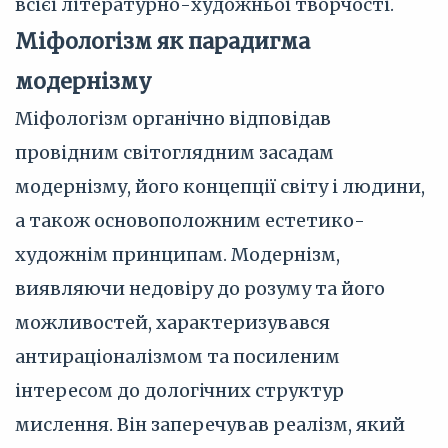
всієї літературно-художньої творчості.
Міфологізм як парадигма
модернізму
Міфологізм органічно відповідав
провідним світоглядним засадам
модернізму, його концепції світу і людини,
а також основоположним естетико-
художнім принципам. Модернізм,
виявляючи недовіру до розуму та його
можливостей, характеризувався
антираціоналізмом та посиленим
інтересом до дологічних структур
мислення. Він заперечував реалізм, який