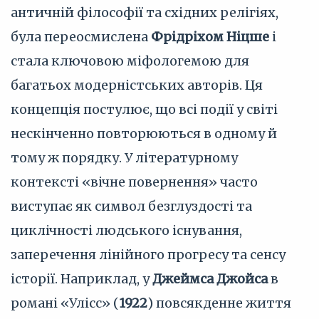
античній філософії та східних релігіях,
була переосмислена
Фрідріхом Ніцше
і
стала ключовою міфологемою для
багатьох модерністських авторів. Ця
концепція постулює, що всі події у світі
нескінченно повторюються в одному й
тому ж порядку. У літературному
контексті «вічне повернення» часто
виступає як символ безглуздості та
циклічності людського існування,
заперечення лінійного прогресу та сенсу
історії. Наприклад, у
Джеймса Джойса
в
романі «Улісс» (
1922
) повсякденне життя