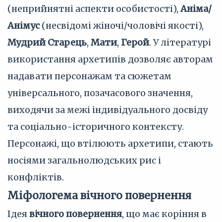
(неприйнятні аспекти особистості),
Аніма/
Анімус
(несвідомі жіночі/чоловічі якості),
Мудрий Старець
,
Мати
,
Герой
. У літературі
використання архетипів дозволяє авторам
надавати персонажам та сюжетам
універсального, позачасового значення,
виходячи за межі індивідуального досвіду
та соціально-історичного контексту.
Персонажі, що втілюють архетипи, стають
носіями загальнолюдських рис і
конфліктів.
Міфологема вічного повернення
Ідея
вічного повернення
, що має коріння в