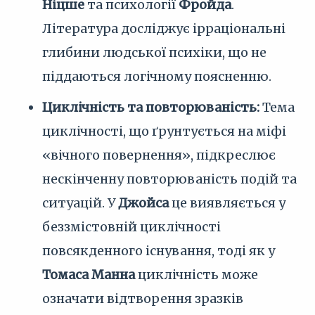
Ніцше
та психології
Фройда
.
Література досліджує ірраціональні
глибини людської психіки, що не
піддаються логічному поясненню.
Циклічність та повторюваність:
Тема
циклічності, що ґрунтується на міфі
«вічного повернення», підкреслює
нескінченну повторюваність подій та
ситуацій. У
Джойса
це виявляється у
беззмістовній циклічності
повсякденного існування, тоді як у
Томаса Манна
циклічність може
означати відтворення зразків