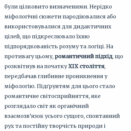
були цілковито визначеними. Нерідко
міфологічні сюжети пародіювалися або
використовувалися для дидактичних
цілей, що підкреслювало їхню
підпорядкованість розуму та логіці. На
противагу цьому,
романтичний підхід
, що
розквітнув на початку
XIX століття
,
передбачав глибинне проникнення у
міфологію. Підґрунтям для цього стало
романтичне світосприйняття, яке
розглядало світ як органічний
взаємозв’язок усього сущого, спонтанний
рух та постійну творчість природи і