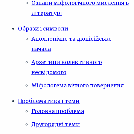
Ознаки міфологічного мислення в
літературі
Образи і символи
Аполлонічне та діонісійське
начала
Архетипи колективного
несвідомого
Міфологема вічного повернення
Проблематика і теми
Головна проблема
Другорядні теми