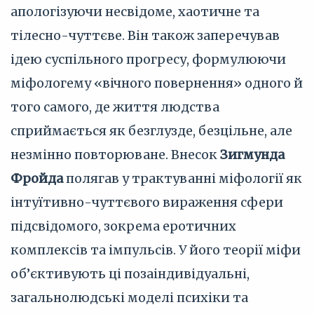
апологізуючи несвідоме, хаотичне та
тілесно-чуттєве. Він також заперечував
ідею суспільного прогресу, формулюючи
міфологему «вічного повернення» одного й
того самого, де життя людства
сприймається як безглузде, безцільне, але
незмінно повторюване. Внесок
Зигмунда
Фройда
полягав у трактуванні міфології як
інтуїтивно-чуттєвого вираження сфери
підсвідомого, зокрема еротичних
комплексів та імпульсів. У його теорії міфи
об’єктивують ці позаіндивідуальні,
загальнолюдські моделі психіки та