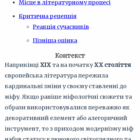
Місце в літературному процесі
Критична рецепція
Реакція сучасників
Пізніша оцінка
Контекст
Наприкінці
XIX
та на початку
XX століття
європейська література пережила
кардинальні зміни у своєму ставленні до
міфу. Якщо раніше міфологічні сюжети та
образи використовувалися переважно як
декоративний елемент або алегоричний
інструмент, то з приходом модернізму міф
набув статусу ключового світоглядного та