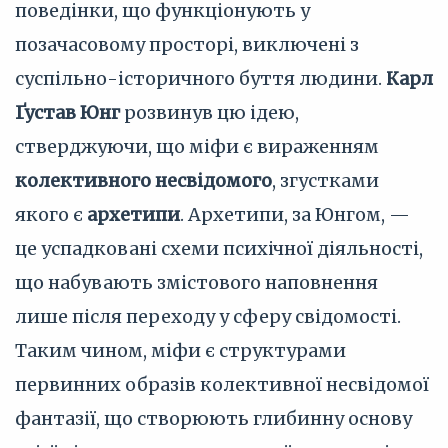
поведінки, що функціонують у
позачасовому просторі, виключені з
суспільно-історичного буття людини.
Карл
Ґустав Юнг
розвинув цю ідею,
стверджуючи, що міфи є вираженням
колективного несвідомого
, згустками
якого є
архетипи
. Архетипи, за Юнгом, —
це успадковані схеми психічної діяльності,
що набувають змістового наповнення
лише після переходу у сферу свідомості.
Таким чином, міфи є структурами
первинних образів колективної несвідомої
фантазії, що створюють глибинну основу