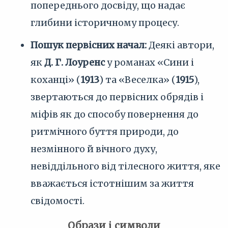
попереднього досвіду, що надає
глибини історичному процесу.
Пошук первісних начал:
Деякі автори,
як
Д. Г. Лоуренс
у романах «Сини і
коханці» (
1913
) та «Веселка» (
1915
),
звертаються до первісних обрядів і
міфів як до способу повернення до
ритмічного буття природи, до
незмінного й вічного духу,
невіддільного від тілесного життя, яке
вважається істотнішим за життя
свідомості.
Образи і символи