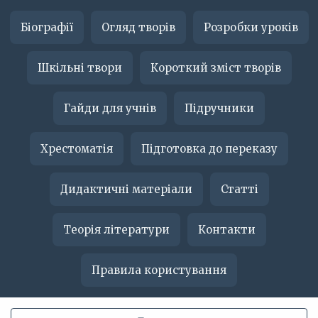
Біографії
Огляд творів
Розробки уроків
Шкільні твори
Короткий зміст творів
Гайди для учнів
Підручники
Хрестоматія
Підготовка до переказу
Дидактичні матеріали
Статті
Теорія літератури
Контакти
Правила користування