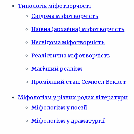
Типологія міфотворчості
Свідома міфотворчість
Наївна (архаїчна) міфотворчість
Несвідома міфотворчість
Реалістична міфотворчість
Магічний реалізм
Проміжний етап: Семюел Беккет
Міфологізм у різних родах літератури
Міфологізм у поезії
Міфологізм у драматургії