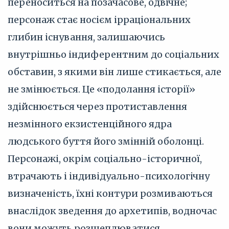
переноситься на позачасове, одвічне;
персонаж стає носієм ірраціональних
глибин існування, залишаючись
внутрішньо індиферентним до соціальних
обставин, з якими він лише стикається, але
не змінюється. Це «подолання історії»
здійснюється через протиставлення
незмінного екзистенційного ядра
людського буття його змінній оболонці.
Персонажі, окрім соціально-історичної,
втрачають і індивідуально-психологічну
визначеність, їхні контури розмиваються
внаслідок зведення до архетипів, водночас
вони можуть розщеплюватися,