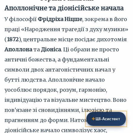
Аполлонічне та діонісійське начала
У філософії
Фрідріха Ніцше
, зокрема в його
праці «Народження трагедії з духу музики»
(
1872
), центральне місце посідає дихотомія
Аполлона
та
Діоніса
. Ці образи не просто
античні божества, а фундаментальні
символи двох антагоністичних начал у
бутті людства. Аполлонічне начало
уособлює порядок, розум, гармонію,
індивідуацію та візуальне мистецтво. Воно
пов'язане зі сновидіннями, ілюзією та
✦
прагненням до форми. Натомість
ШІ‑Асистент
діонісійське начало символізує хаос,