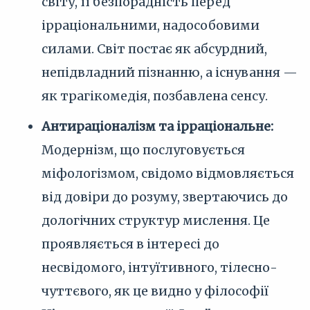
світу, її безпорадність перед
ірраціональними, надособовими
силами. Світ постає як абсурдний,
непідвладний пізнанню, а існування —
як трагікомедія, позбавлена сенсу.
Антираціоналізм та ірраціональне:
Модернізм, що послуговується
міфологізмом, свідомо відмовляється
від довіри до розуму, звертаючись до
дологічних структур мислення. Це
проявляється в інтересі до
несвідомого, інтуїтивного, тілесно-
чуттєвого, як це видно у філософії