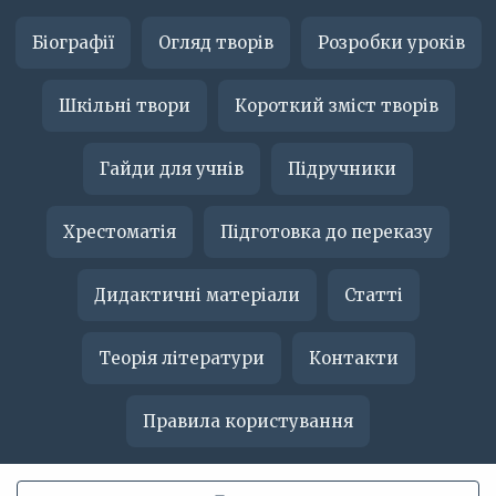
Біографії
Огляд творів
Розробки уроків
Шкільні твори
Короткий зміст творів
Гайди для учнів
Підручники
Хрестоматія
Підготовка до переказу
Дидактичні матеріали
Статті
Теорія літератури
Контакти
Правила користування