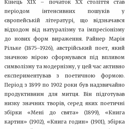
Кінець XIX – початок XX століття став
періодом інтенсивних пошуків у
європейській літературі, що відзначався
відходом від натуралізму та імпресіонізму
до нових форм вираження. Райнер Марія
Рільке (1875–1926), австрійський поет, який
значною мірою сформувався під впливом
символізму та модернізму, у цей час активно
експериментував з поетичною формою.
Період з 1899 по 1902 роки був надзвичайно
продуктивним для митця. Він підготував
низку значних творів, серед яких поетичні
збірки «Мені до свята» (1899), «Книга
картин» (1902), «Книга годин» (1901), збірка