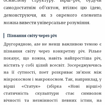
осмислену структуру. Вірш-річ, будучи
самодостатнім об'єктом, втілює цю ідею,
демонструючи, як з окремого елемента
можна вивести універсальне розуміння.
Пізнання світу через річ
Другорядною, але не менш важливою темою є
пізнання світу через конкретну річ. Рільке
показує, що кожна, навіть найпростіша річ,
містить у собі цілий всесвіт. Зосереджуючись
на її сутності, поет розкриває зв'язок між
мікрокосмом і макрокосмом. Так, наприклад, у
вірші «Статуя» (збірка «Нові вірші»)
статичність скульптури стає символом
вічності та незмінності певних істин, на