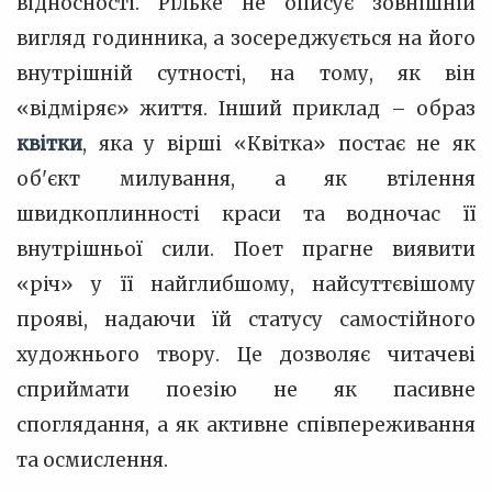
відносності. Рільке не описує зовнішній
вигляд годинника, а зосереджується на його
внутрішній сутності, на тому, як він
«відміряє» життя. Інший приклад – образ
квітки
, яка у вірші «Квітка» постає не як
об'єкт милування, а як втілення
швидкоплинності краси та водночас її
внутрішньої сили. Поет прагне виявити
«річ» у її найглибшому, найсуттєвішому
прояві, надаючи їй статусу самостійного
художнього твору. Це дозволяє читачеві
сприймати поезію не як пасивне
споглядання, а як активне співпереживання
та осмислення.