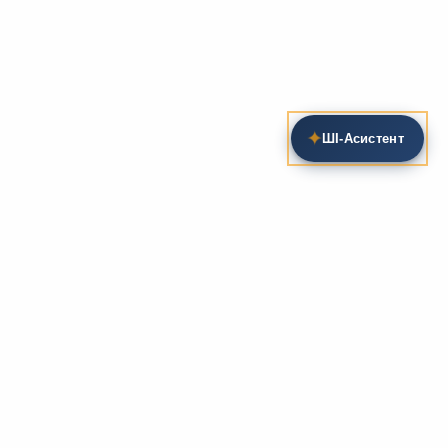
✦
ШІ‑Асистент
Пошук на сайті
Методика та розробки уроків
Фундаментом
zarlit.com
(з 2008 року) є фахові
розробки уроків
та
методика викладання
зарубіжної
літератури. Навколо цього базису формується
комплексна підтримка вчителя: від
планів-
конспектів
до
дидактичних матеріалів
, що
відповідають сучасним стандартам освіти та
програмам НУШ.