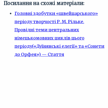
Посилання на схожі матеріали:
Головні здобутки «швейцарського»
періоду творчості Р. М. Рільке.
Провідні теми центральних
німецькомовних циклів цього
періоду(«Дуїнянські елегії» та «Сонети
до Орфея») — Стаття