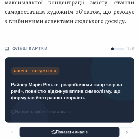
максимальної концентрації змісту, стаючи
самодостатнім художнім об'єктом, що резонує
з глибинними аспектами людського досвіду.
ФЛЕШ-КАРТКИ
1 / 6
СПІРНЕ ТВЕРДЖЕННЯ
Райнер Марія Рільке, розробляючи жанр «вірша-
речі», повністю відкинув вплив символізму, що
формував його ранню творчість.
Натисніть щоб побачити аналіз
Показати аналіз
≈ СКЛАДНЕ ПИТАННЯ