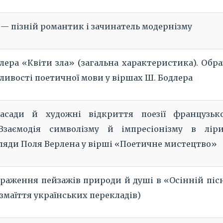
— пізній романтик і зачинатель модернізму
лера «Квіти зла» (загальна характеристика). Обра
ливості поетичної мови у віршах Ш. Бодлера
засади й художні відкриття поезії французьк
Взаємодія символізму й імпресіонізму в ліри
ляди Поля Верлена у вірші «Поетичне мистецтво»
браження пейзажів природи й душі в «Осінній піс
озмаїття українських перекладів)