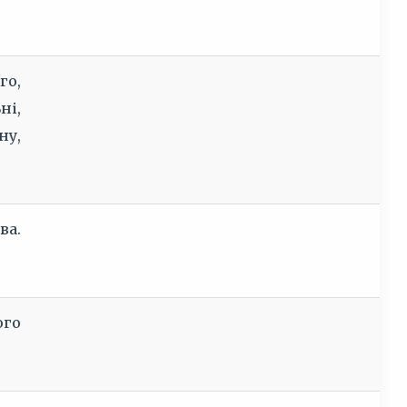
го,
ні,
ну,
ва.
ого