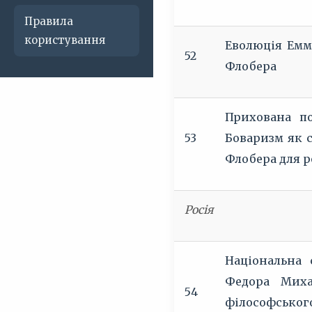
Правила
користування
Еволюція Емми
52
Флобера
Прихована по
53
Боваризм як с
Флобера для р
Росія
Національна 
Федора Миха
54
філософськог