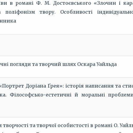
иви в романі Ф. М. Достоєвського «Злочин і кар
 поліфонізм твору. Особливості індивідуальн
енника
чні погляди та творчий шлях Оскара Уайльда
«Портрет Доріана Ґрея»: історія написання та сти
ка. Філософсько-естетичні й моральні проблем
 творчості та творчої особистості в романі О. Уайл