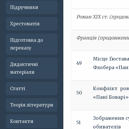
Підручники
Роман ХІХ ст. (продо
Хрестоматія
Франція (продовженн
Підготовка до
переказу
Місце Ґюстава
49
Дидактичні
Флобера «Пан
матеріали
Конфлікт ром
Статті
50
«Пані Боварі»
Теорія літератури
Зображення су
Контакти
51
обивателів