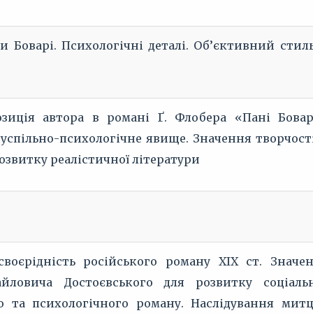
 Боварі. Психологічні деталі. Об’єктивний стиль
зиція автора в романі Ґ. Флобера «Пані Бовар
успільно-психологічне явище. Значення творчості
озвитку реалістичної літератури
своєрідність російського роману ХІХ ст. Значе
йловича Достоєвського для розвитку соціаль
о та психологічного роману. Наслідування мит