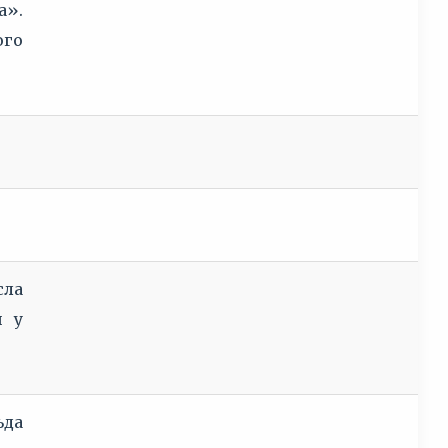
а».
ого
сла
и у
ьда