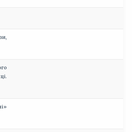
зи,
ого
ці.
ні»