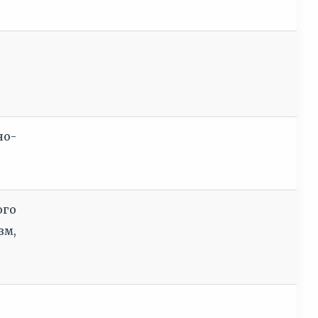
но-
го
зм,