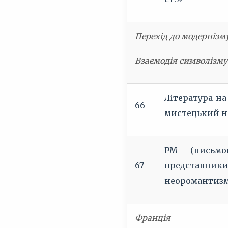
Перехід до модернізму
Взаємодія символізму 
Література на
66
мистецький на
РМ (письмо
67
представники.
неоромантиз
Франція