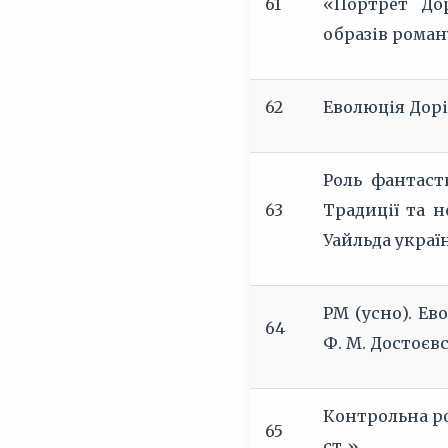
61
«Портрет Дор
образів роман
62
Еволюція Дорі
Роль фантаст
63
Традиції та н
Уайльда украї
РМ (усно). Ев
64
Ф. М. Достоєвс
Контрольна ро
65
ст.»