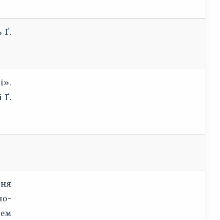
 Ґ.
і».
 Ґ.
ння
но-
цем