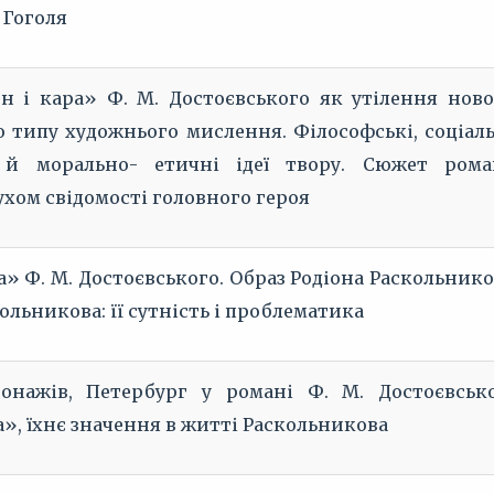
 Гоголя
н і кара» Ф. М. Достоєвського як утілення ново
 типу художнього мислення. Філософські, соціаль
і й морально- етичні ідеї твору. Сюжет рома
хом свідомості головного героя
а» Ф. М. Достоєвського. Образ Родіона Раскольнико
ольникова: її сутність і проблематика
онажів, Петербург у романі Ф. М. Достоєвськ
а», їхнє значення в житті Раскольникова