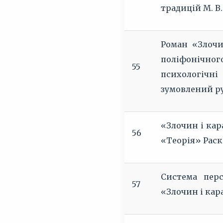
традицій М. В.
Роман «Злочи
поліфонічного
55
психологічн
зумовлений ру
«Злочин і кар
56
«Теорія» Раск
Система перс
57
«Злочин і кар