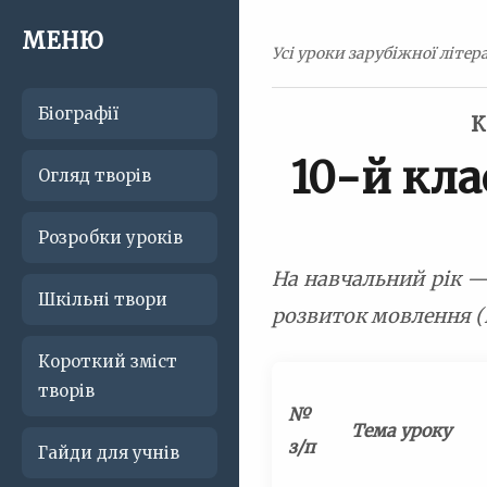
МЕНЮ
Усі уроки зарубіжної літера
Біографії
К
10-й кла
Огляд творів
Розробки уроків
На навчальний рік — 
Шкільні твори
розвиток мовлення (Р
Короткий зміст
творів
№
Тема уроку
з/п
Гайди для учнів