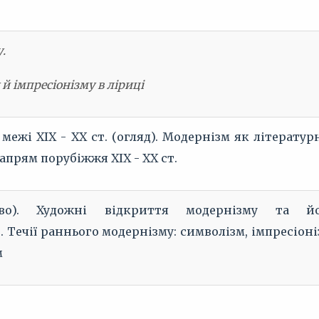
.
й імпресіонізму в ліриці
 межі ХІХ - ХХ ст. (огляд). Модернізм як літератур
прям порубіжжя ХІХ - ХХ ст.
во). Художні відкриття модернізму та йо
 Течії раннього модернізму: символізм, імпресіоні
м