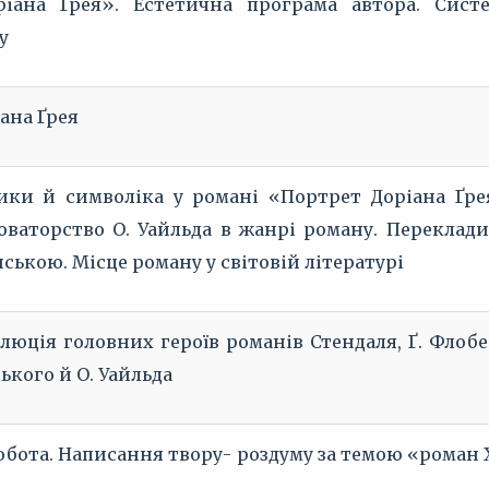
іана Ґрея». Естетична програма автора. Сист
у
ана Ґрея
ики й символіка у романі «Портрет Доріана Ґре
оваторство О. Уайльда в жанрі роману. Переклади
нською. Місце роману у світовій літературі
олюція головних героїв романів Стендаля, Ґ. Флобе
ького й О. Уайльда
бота. Написання твору- роздуму за темою «роман 