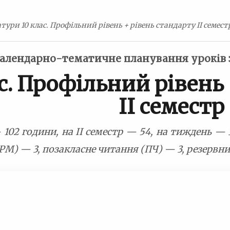
тури 10 клас. Профільний рівень + рівень стандарту II семестр 
алендарно-тематичне планування уроків 
с. Профільний рівень 
II семестр
102 години, на II семестр — 54, на тиждень — 3
М) — 3, позакласне читання (ПЧ) — 3, резервни