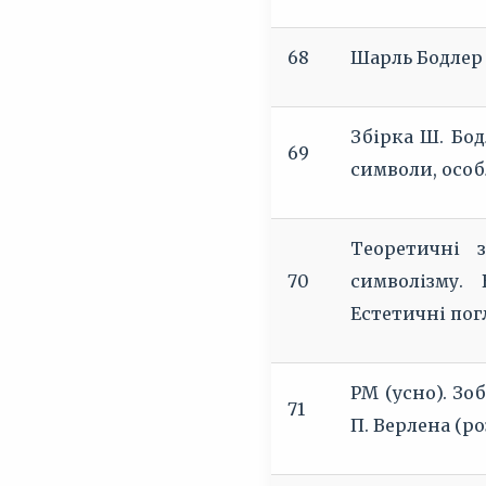
68
Шарль Бодлер 
Збірка Ш. Бод
69
символи, особ
Теоретичні 
70
символізму. 
Естетичні пог
РМ (усно). Зо
71
П. Верлена (р