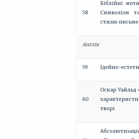
Біблійні мот
58
Символізм та
стилю письм
Англія
59
Ідейно-естети
Оскар Уайльд 
60
характеристи
творі
Абсолютизація