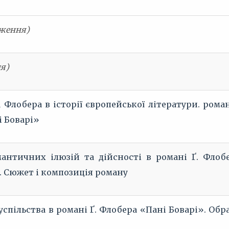
вження)
я)
 Флобера в історії європейської літератури. роман
і Боварі»
античних ілюзій та дійсності в романі Ґ. Флоб
. Сюжет і композиція роману
спільства в романі Ґ. Флобера «Пані Боварі». Обр