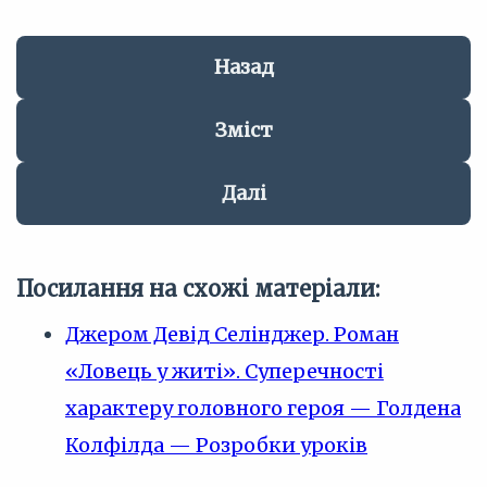
Назад
Зміст
Далі
Посилання на схожі матеріали:
Джером Девід Селінджер. Роман
«Ловець у житі». Суперечності
характеру головного героя — Голдена
Колфілда — Розробки уроків