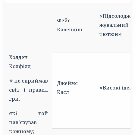
«Підсолодже
Фейс
жувальний
Кавендіш
тютюн»
Холден
Колфілд
✵ не сприймав
Джеймс
«Високі ідеа
світ і правил
Касл
гри,
які той
нав’язував
кожному;