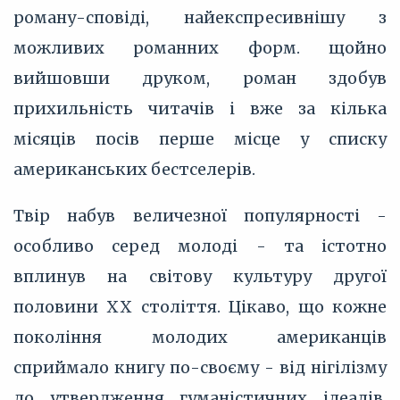
роману-сповіді, найекспресивнішу з
можливих романних форм. щойно
вийшовши друком, роман здобув
прихильність читачів і вже за кілька
місяців посів перше місце у списку
американських бестселерів.
Твір набув величезної популярності -
особливо серед молоді - та істотно
вплинув на світову культуру другої
половини XX століття. Цікаво, що кожне
покоління молодих американців
сприймало книгу по-своєму - від нігілізму
до утвердження гуманістичних ідеалів.