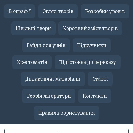
Біографії
Огляд творів
Розробки уроків
Шкільні твори
Короткий зміст творів
Гайди для учнів
Підручники
Хрестоматія
Підготовка до переказу
Дидактичні матеріали
Статті
Теорія літератури
Контакти
Правила користування