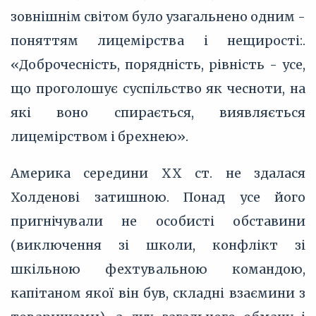
зовнішнім світом було узагальнено одним -
поняттям лицемірства і нещирості:.
«Доброчесність, порядність, рівність - усе,
що проголошує суспільство як чесноти, на
які воно спирається, виявляється
лицемірством і брехнею».
Америка середини ХХ ст. не здалася
Холденові затишною. Понад усе його
пригнічували не особисті обставини
(виключення зі школи, конфлікт зі
шкільною фехтувальною командою,
капітаном якої він був, складні взаємини з