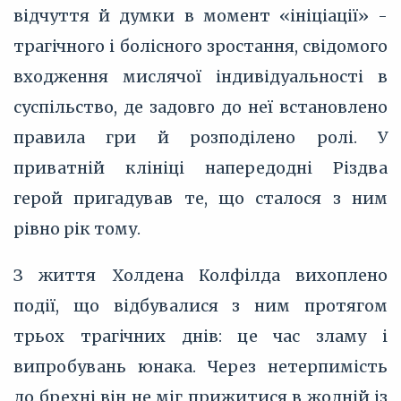
відчуття й думки в момент «ініціації» -
трагічного і болісного зростання, свідомого
входження мислячої індивідуальності в
суспільство, де задовго до неї встановлено
правила гри й розподілено ролі. У
приватній клініці напередодні Різдва
герой пригадував те, що сталося з ним
рівно рік тому.
З життя Холдена Колфілда вихоплено
події, що відбувалися з ним протягом
трьох трагічних днів: це час зламу і
випробувань юнака. Через нетерпимість
до брехні він не міг прижитися в жодній із