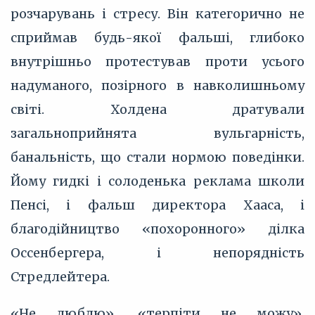
розчарувань і стресу. Він категорично не
сприймав будь-якої фальші, глибоко
внутрішньо протестував проти усього
надуманого, позірного в навколишньому
світі. Холдена дратували
загальноприйнята вульгарність,
банальність, що стали нормою поведінки.
Йому гидкі і солоденька реклама школи
Пенсі, і фальш директора Хааса, і
благодійництво «похоронного» ділка
Оссенбергера, і непорядність
Стредлейтера.
«Не люблю», «терпіти не можу»,