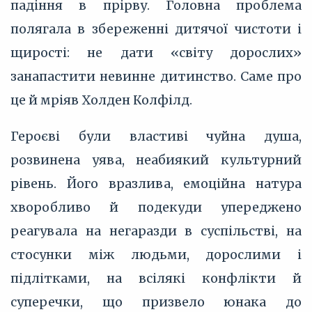
падіння в прірву. Головна проблема
полягала в збереженні дитячої чистоти і
щирості: не дати «світу дорослих»
занапастити невинне дитинство. Саме про
це й мріяв Холден Колфілд.
Героєві були властиві чуйна душа,
розвинена уява, неабиякий культурний
рівень. Його вразлива, емоційна натура
хворобливо й подекуди упереджено
реагувала на негаразди в суспільстві, на
стосунки між людьми, дорослими і
підлітками, на всілякі конфлікти й
суперечки, що призвело юнака до