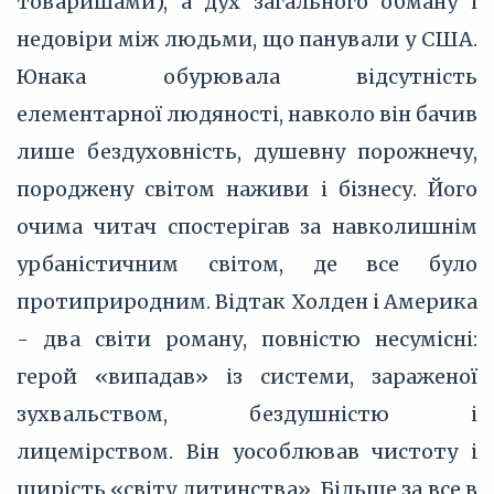
товаришами), а дух загального обману і
недовіри між людьми, що панували у США.
Юнака обурювала відсутність
елементарної людяності, навколо він бачив
лише бездуховність, душевну порожнечу,
породжену світом наживи і бізнесу. Його
очима читач спостерігав за навколишнім
урбаністичним світом, де все було
протиприродним. Відтак Холден і Америка
- два світи роману, повністю несумісні:
герой «випадав» із системи, зараженої
зухвальством, бездушністю і
лицемірством. Він уособлював чистоту і
щирість «світу дитинства». Більше за все в