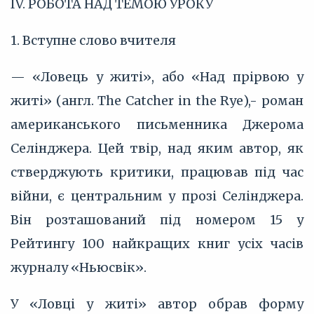
IV. РОБОТА НАД ТЕМОЮ УРОКУ
1. Вступне слово вчителя
— «Ловець у житі», або «Над прірвою у
житі» (англ. The Catcher in the Rye),- роман
американського письменника Джерома
Селінджера. Цей твір, над яким автор, як
стверджують критики, працював під час
війни, є центральним у прозі Селінджера.
Він розташований під номером 15 у
Рейтингу 100 найкращих книг усіх часів
журналу «Ньюсвік».
У «Ловці у житі» автор обрав форму