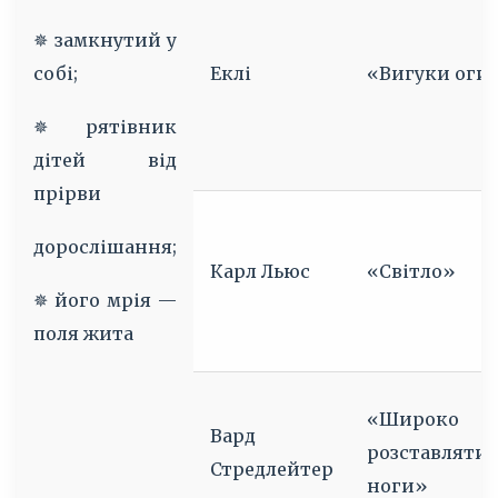
✵ замкнутий у
собі;
Еклі
«Вигуки оги
✵ рятівник
дітей від
прірви
дорослішання;
Карл Льюс
«Світло»
✵ його мрія —
поля жита
«Широко
Вард
розставляти
Стредлейтер
ноги»