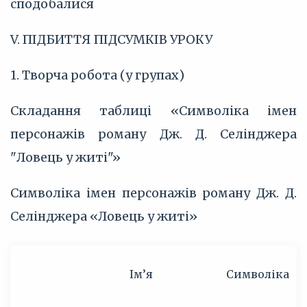
сподобалися
V. ПІДБИТТЯ ПІДСУМКІВ УРОКУ
1. Творча робота (у групах)
Складання таблиці «Символіка імен
персонажів роману Дж. Д. Селінджера
"Ловець у житі"»
Символіка імен персонажів роману Дж. Д.
Селінджера «Ловець у житі»
Ім’я
Символіка