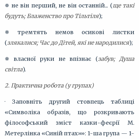
✵ не він перший, не він останній... (
ще такі
будуть; Блаженство про Тільтіля
);
✵ тремтять немов осикові листки
(
злякалися; Час до Дітей, які не народилися
);
✵ власної руки не впізнає (
забув; Душа
світла
).
2. Практична робота (у групах)
· Заповніть другий стовпець таблиці
«Символіка образів, що розкривають
філософський зміст казки-феєрії М.
Метерлінка «Синій птах»»: 1-ша група — 1-