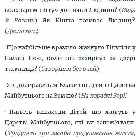
володарем світу» до появи Людини? (
Вода
й Вогонь
.) Як Кішка називає Людину?
(
Деспотом
.)
· Що найбільше вразило, жахнуло Тільтіля у
Палаці Ночі, коли він зазирнув за двері
таємниць? (
Створіння без очей
.)
· Як добираються Блакитні Діти із Царства
Майбутнього на Землю? (
На кораблі Зорі
.)
· Назвіть винаходи Дітей, що живуть у
Царстві Майбутнього, які ви запам’ятали.
(
Тридцять три засоби продовження життя,