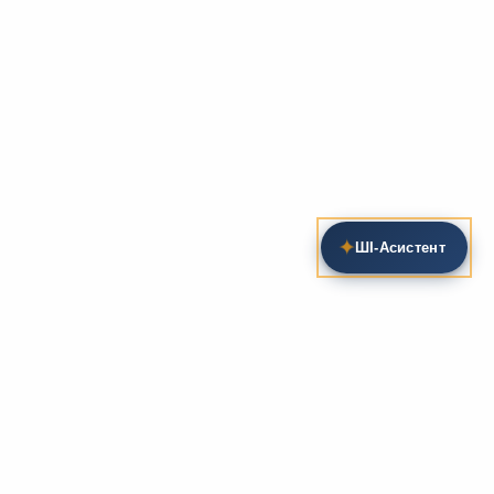
✦
ШІ‑Асистент
Пошук на сайті
Методика та розробки уроків
Фундаментом
zarlit.com
(з 2008 року) є фахові
розробки уроків
та
методика викладання
зарубіжної
літератури. Навколо цього базису формується
комплексна підтримка вчителя: від
планів-