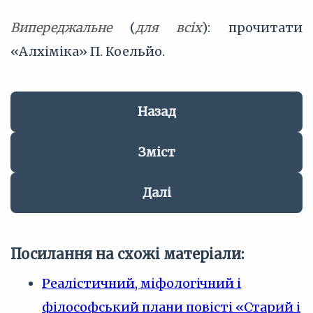
Випереджальне
(
для всіх
): прочитати
«Алхіміка» П. Коельйо.
Назад
Зміст
Далі
Посилання на схожі матеріали:
Реалістичний, міфологічний і
філософський плани повісті «Старий і