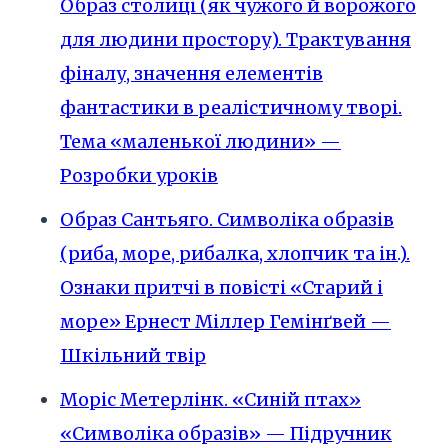
Образ столиці (як чужого й ворожого
для людини простору). Трактування
фіналу, значення елементів
фантастики в реалістичному творі.
Тема «маленької людини» —
Розробки уроків
Образ Сантьяго. Символіка образів
(риба, море, рибалка, хлопчик та ін.).
Ознаки притчі в повісті «Старий і
море» Ернест Міллер Гемінґвей —
Шкільний твір
Моріс Метерлінк. «Синій птах»
«Символіка образів» — Підручник