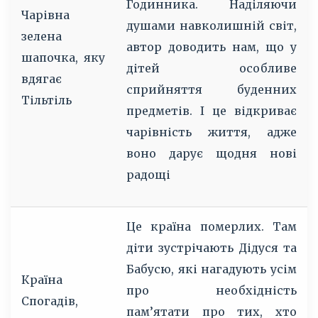
Годинника. Наділяючи
Чарівна
душами навколишній світ,
зелена
автор доводить нам, що у
шапочка, яку
дітей особливе
вдягає
сприйняття буденних
Тільтіль
предметів. І це відкриває
чарівність життя, адже
воно дарує щодня нові
радощі
Це країна померлих. Там
діти зустрічають Дідуся та
Бабусю, які нагадують усім
Країна
про необхідність
Спогадів,
пам’ятати про тих, хто