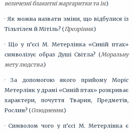
величезні блакитні маргаритки та ін
.)
· Як можна назвати зміни, що відбулися із
Тільтілем й Мітіль? (
Прозріння
.)
· Що у п’єсі М. Метерлінка «Синій птах»
символізує образ Душі Світла? (
Моральну
мету людства
.)
· За допомогою якого прийому Моріс
Метерлінк у драмі «Синій птах» розкриває
характери, почуття Тварин, Предметів,
Рослин? (
Олюднення
.)
· Символом чого у п’єсі М. Метерлінка є