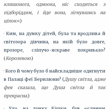
клишонога, одноока, ніс сходиться з
підборіддям, і йде вона, зігнувшись на
ціпок»
.)
· Ким, на думку дітей, була та вродлива й
світозора дівчина, на якій було довге,
прозоре, сліпучо-яскраве покривало?
(
Королевою
.)
· Кого й чому було б найскладніше одягнути
в Палаці феї Берилюни? (
Душу світла, адже
фея сказала, що Душа світла й так
прекрасна
.)
· Хто, на думку Кішки, був «єдиним