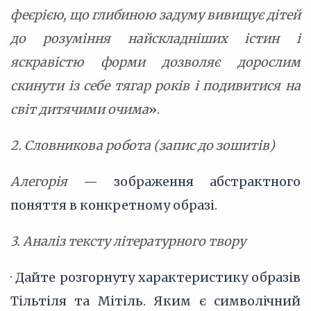
феєрією, що глибиною задуму вивищує дітей
до розуміння найскладніших істин і
яскравістю форми дозволяє дорослим
скинути із себе тягар років і подивитися на
світ дитячими очима
».
2. Словникова робота (запис до зошитів)
Алегорія
— зображення абстрактного
поняття в конкретному образі.
3. Аналіз тексту літературного твору
· Дайте розгорнуту характеристику образів
Тільтіля та Мітіль. Яким є символічний