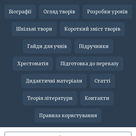
Біографії
Огляд творів
Розробки уроків
Шкільні твори
Короткий зміст творів
Гайди для учнів
Підручники
Хрестоматія
Підготовка до переказу
Дидактичні матеріали
Статті
Теорія літератури
Контакти
Правила користування