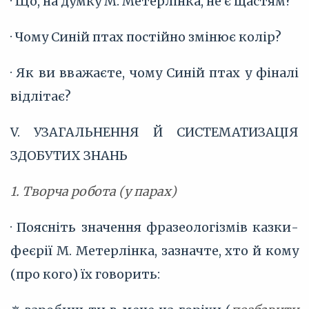
· Що, на думку М. Метерлінка, не є щастям?
· Чому Синій птах постійно змінює колір?
· Як ви вважаєте, чому Синій птах у фіналі
відлітає?
V. УЗАГАЛЬНЕННЯ Й СИСТЕМАТИЗАЦІЯ
ЗДОБУТИХ ЗНАНЬ
1. Творча робота (у парах)
· Поясніть значення фразеологізмів казки-
феєрії М. Метерлінка, зазначте, хто й кому
(про кого) їх говорить: