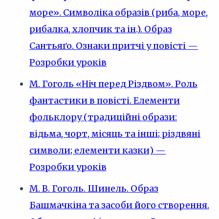
море». Символіка образів (риба, море,
рибалка, хлопчик та ін.). Образ
Сантьяґо. Ознаки притчі у повісті —
Розробки уроків
М. Гоголь «Ніч перед Різдвом». Роль
фантастики в повісті. Елементи
фольклору (традиційні образи:
відьма, чорт, місяць та інші; різдвяні
символи; елементи казки) —
Розробки уроків
М. В. Гоголь. Шинель. Образ
Башмачкіна та засоби його створення.