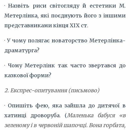
· Назвіть риси світогляду й естетики М.
Метерлінка, які поєднують його з іншими
представниками кінця XIX ст.
· У чому полягає новаторство Метерлінка-
драматурга?
· Чому Метерлінк так часто звертався до
казкової форми?
2. Експрес-опитування (письмово)
· Опишіть фею, яка зайшла до дитячої в
хатинці дроворуба. (
Маленька бабуся «в
зеленому і в червоній шапочці. Вона горбата,