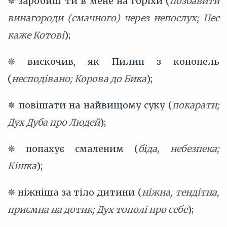
✵ заробиш ти в мене на горіхи (
позбавити
винагороди (смачного) через непослух; Пес
каже Котові
);
✵ вискочив, як Пилип з конопель
(
несподівано; Корова до Бика
);
✵ повішати на найвищому суку (
покарати;
Дух Дуба про Людей
);
✵ попахує смаленим (
біда, небезпека;
Кішка
);
✵ ніжніша за тіло дитини (
ніжна, тендітна,
приємна на дотик; Дух тополі про себе
);