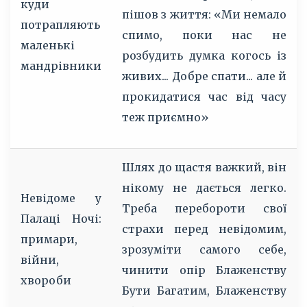
куди
пішов з життя: «Ми немало
потрапляють
спимо, поки нас не
маленькі
розбудить думка когось із
мандрівники
живих... Добре спати... але й
прокидатися час від часу
теж приємно»
Шлях до щастя важкий, він
нікому не дається легко.
Невідоме у
Треба перебороти свої
Палаці Ночі:
страхи перед невідомим,
примари,
зрозуміти самого себе,
війни,
чинити опір Блаженству
хвороби
Бути Багатим, Блаженству