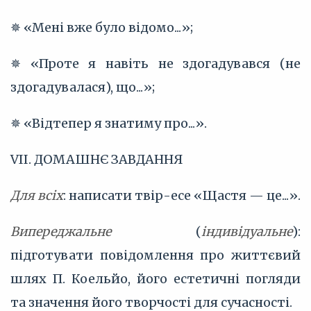
✵ «Мені вже було відомо...»;
✵ «Проте я навіть не здогадувався (не
здогадувалася), що...»;
✵ «Відтепер я знатиму про...».
VІІ. ДОМАШНЄ ЗАВДАННЯ
Для всіх
: написати твір-есе «Щастя — це...».
Випереджальне
(
індивідуальне
):
підготувати повідомлення про життєвий
шлях П. Коельйо, його естетичні погляди
та значення його творчості для сучасності.