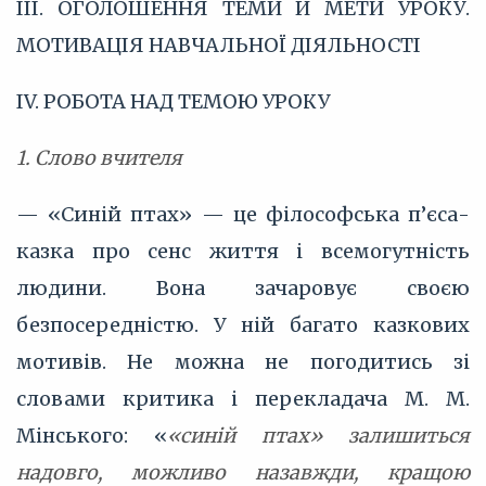
III. ОГОЛОШЕННЯ ТЕМИ Й МЕТИ УРОКУ.
МОТИВАЦІЯ НАВЧАЛЬНОЇ ДІЯЛЬНОСТІ
IV. РОБОТА НАД ТЕМОЮ УРОКУ
1. Слово вчителя
— «Синій птах» — це філософська п’єса-
казка про сенс життя і всемогутність
людини. Вона зачаровує своєю
безпосередністю. У ній багато казкових
мотивів. Не можна не погодитись зі
словами критика і перекладача М. М.
Мінського: «
«синій птах» залишиться
надовго, можливо назавжди, кращою