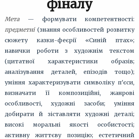
фіналу
Мета
— формувати компетентності:
предметні
(знання особливостей розвитку
сюжету казки-феєрії «Синій птах»;
навички роботи з художнім текстом
(цитатної характеристики образів;
аналізування деталей, епізодів тощо);
уміння характеризувати символіку п'єси,
визначати її композиційні, жанрові
особливості, художні засоби; уміння
добирати й зіставляти художні деталі;
високі моральні якості особистості;
активну життєву позицію; естетичний