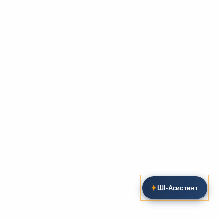
✦
ШІ‑Асистент