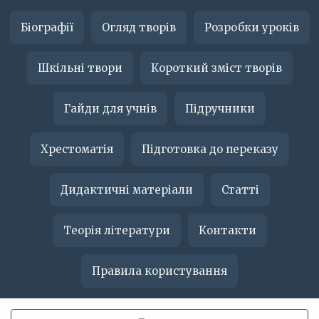
Біографії
Огляд творів
Розробки уроків
Шкільні твори
Короткий зміст творів
Гайди для учнів
Підручники
Хрестоматія
Підготовка до переказу
Дидактичні матеріали
Статті
Теорія літератури
Контакти
Правила користування