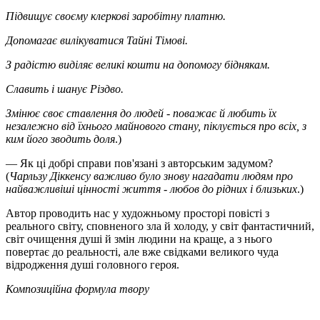
Підвищує своєму клеркові заробітну платню.
Допомагає вилікуватися Тайні Тімові.
З радістю виділяє великі кошти на допомогу біднякам.
Славить і шанує Різдво.
Змінює своє ставлення до людей - поважає й любить їх
незалежно від їхнього майнового стану, піклується про всіх, з
ким його зводить доля
.)
— Як ці добрі справи пов'язані з авторським задумом?
(
Чарльзу Діккенсу важливо було знову нагадати людям про
найважливіші цінності життя - любов до рідних і близьких
.)
Автор проводить нас у художньому просторі повісті з
реального світу, сповненого зла й холоду, у світ фантастичний,
світ очищення душі й змін людини на краще, а з нього
повертає до реальності, але вже свідками великого чуда
відродження душі головного героя.
Композиційна формула твору