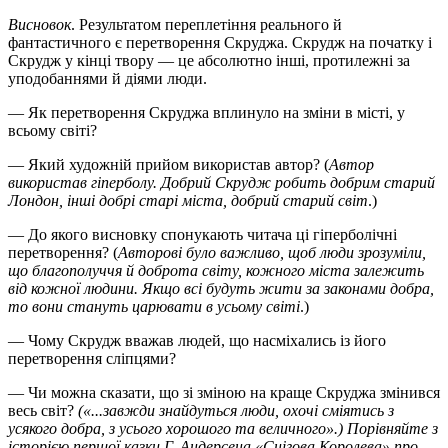
Висновок
. Результатом переплетіння реального й
фантастичного є перетворення Скруджа. Скрудж на початку і
Скрудж у кінці твору — це абсолютно інші, протилежні за
уподобаннями й діями люди.
— Як перетворення Скруджа вплинуло на зміни в місті, у
всьому світі?
— Який художній прийом використав автор? (
Автор
використав гіперболу. Добрий Скрудж робить добрим старий
Лондон, інші добрі старі міста, добрий старий світ
.)
— До якого висновку спонукають читача ці гіперболічні
перетворення? (
Авторові було важливо, щоб люди зрозуміли,
що благополуччя й доброта світу, кожного міста залежить
від кожної людини. Якщо всі будуть жити за законами добра,
то вони стануть царювати в усьому світі
.)
— Чому Скрудж вважав людей, що насміхались із його
перетворення сліпцями?
— Чи можна сказати, що зі зміною на краще Скруджа змінився
весь світ?
(«...завжди знайдуться люди, охочі сміятись з
усякого добра, з усього хорошого та величного».) Порівняйте з
історією першої казки Г. Андерсена «Снігова Королева» про