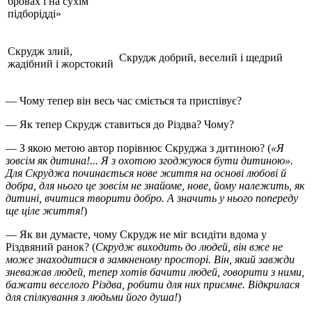
бровах і на сухім
підборідді»
Скрудж злий,
Скрудж добрий, веселий і щедрий
жадібний і жорстокий
— Чому тепер він весь час сміється та приспівує?
— Як тепер Скрудж ставиться до Різдва? Чому?
— З якою метою автор порівнює Скруджа з дитиною? (
«Я
зовсім як дитина!... Я з охотою згоджуюся бути дитиною».
Для Скруджа починається нове життя на основі любові й
добра, для нього це зовсім не знайоме, нове, йому належить, як
дитині, вчитися творити добро. А значить у нього попереду
ще ціле життя!
)
— Як ви думаєте, чому Скрудж не міг всидіти вдома у
Різдвяний ранок? (
Скрудж виходить до людей, він вже не
може знаходитися в замкненому просторі. Він, який завжди
зневажав людей, тепер хотів бачити людей, говорити з ними,
бажати веселого Різдва, робити для них приємне. Відкрилася
для спілкування з людьми його душа!
)