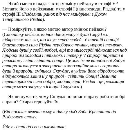
— Який смисл вкладає автор у зміну пейзажу в строфі V?
Зіставте його з пейзажами у строфі І (напередодні Різдва) та у
строфі III (
Різдвяний ранок під час мандрівки з Духом
Теперішнього Різдва
).
— Поміркуйте, з якою метою автор змінює пейзажі?
(
Спочатку пейзаж відповідає холоду в душі Скруджа,
підкреслює те зло, що існує серед людей. У третій строфі
благотворна сила Різдва переборює туман, морок і темряву.
Людські душі у своїй любові, вірі та милосерді підносяться над
природним холодом і пітьмою. і тепер у V строфі нарешті в
реальному світі світить сонце. Це зовсім не випадково! Задум
автора замкнувся в завершене композиційне коло - гармонія
душі й природи: змінився Скрудж, в унісон його відродженню
відбуваються зміни й у природі - світить Сонце! Велична
перетворююча сила добра, любові, віри, Різдва - це реалізація
авторського задуму в історії Скруджа
.)
— Як ви думаєте, чому Скрудж починає відразу робити добрі
справи? Схарактеризуйте їх.
(
Він посилає велетенську індичку сім'ї Боба Кретчита до
Різдвяного столу.
Йде в гості до свого племінника.