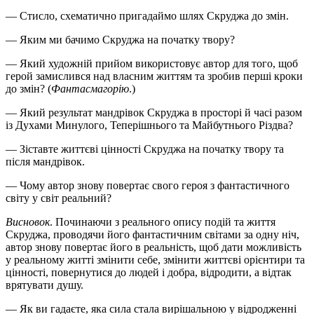
— Стисло, схематично пригадаймо шлях Скруджа до змін.
— Яким ми бачимо Скруджа на початку твору?
— Який художній прийом використовує автор для того, щоб
герой замислився над власним життям та зробив перші кроки
до змін? (
Фантасмагорію
.)
— Який результат мандрівок Скруджа в просторі й часі разом
із Духами Минулого, Теперішнього та Майбутнього Різдва?
— Зіставте життєві цінності Скруджа на початку твору та
після мандрівок.
— Чому автор знову повертає свого героя з фантастичного
світу у світ реальний?
Висновок
. Починаючи з реального опису подій та життя
Скруджа, проводячи його фантастичним світами за одну ніч,
автор знову повертає його в реальність, щоб дати можливість
у реальному житті змінити себе, змінити життєві орієнтири та
цінності, повернутися до людей і добра, відродити, а відтак
врятувати душу.
— Як ви гадаєте, яка сила стала вирішальною у відродженні