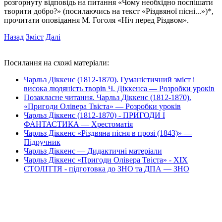
розгорнуту відповідь на питання «Чому необхідно поспішати
творити добро?» (посилаючись на текст «Різдвяної пісні...»)*,
прочитати оповідання М. Гоголя «Ніч перед Різдвом».
Назад
Зміст
Далі
Посилання на схожі матеріали:
Чарльз Діккенс (1812-1870). Гуманістичний зміст і
висока людяність творів Ч. Діккенса — Розробки уроків
Позакласне читання. Чарльз Діккенс (1812-1870).
«Пригоди Олівера Твіста» — Розробки уроків
Чарльз Діккенс (1812-1870) - ПРИГОДИ І
ФАНТАСТИКА — Хрестоматія
Чарльз Діккенс «Різдвяна пісня в прозі (1843)» —
Підручник
Чарльз Діккенс — Дидактичні матеріали
Чарльз Діккенс «Пригоди Олівера Твіста» - XIX
СТОЛІТТЯ - підготовка до ЗНО та ДПА — ЗНО