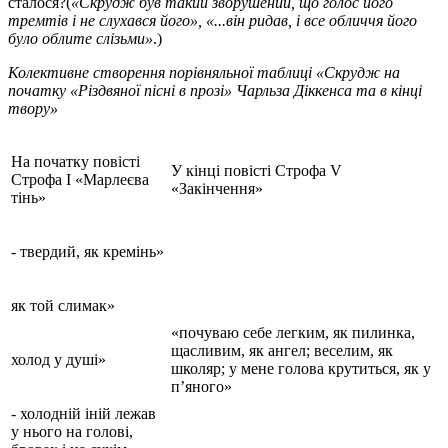
сталося?(
«Скрудж був такий зворушений, що голос його
тремтів і не слухався його», «...він ридав, і все обличчя його
було облите слізьми»
.)
Колективне створення порівняльної таблиці «Скрудж на
початку «Різдвяної пісні в прозі» Чарльза Діккенса та в кінці
твору»
На початку повісті
У кінці повісті Строфа V
Строфа І «Марлеєва
«Закінчення»
тінь»
- твердий, як кремінь»
як той слимак»
«почуваю себе легким, як пилинка,
щасливим, як ангел; веселим, як
холод у душі»
школяр; у мене голова крутиться, як у
п’яного»
- холодній іній лежав
у нього на голові,