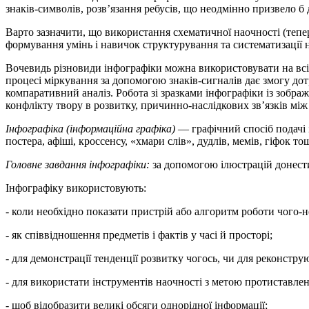
знаків-символів, розв’язання ребусів, що неодмінно призвело б 
Варто зазначити, що використання схематичної наочності (тепе
формування умінь і навичок структурування та систематизації 
Вочевидь різновиди інфографіки можна використовувати на всіх
процесі міркування за допомогою знаків-сигналів дає змогу до
компаративний аналіз. Робота зі зразками інфографіки із зобра
конфлікту твору в розвитку, причинно-наслідкових зв’язків мі
Інфографіка (інформаційна графіка)
— графічний спосіб подачі і
постера, афіші, кроссенсу, «хмари слів», дудлів, мемів, гіфок то
Головне завдання інфографіки:
за допомогою ілюстрацій донести
Інфографіку використовують:
- коли необхідно показати пристрій або алгоритм роботи чого-н
- як співвідношення предметів і фактів у часі й просторі;
- для демонстрації тенденції розвитку чогось, чи для реконстру
- для використати інструментів наочності з метою протиставлен
- щоб відобразити великі обсяги однорідної інформації;