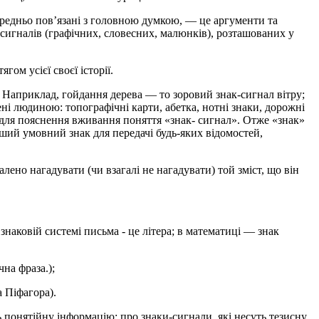
ередньо пов’язані з головною думкою, — це аргументи та
в-сигналів (графічних, словесних, малюнків), розташованих у
ом усієї своєї історії.
 Наприклад, гойдання дерева — то зоровий знак-сигнал вітру;
ні людиною: топографічні карти, абетка, нотні знаки, дорожні
адля пояснення вживання поняття «знак- сигнал». Отже «знак»
інший умовний знак для передачі будь-яких відомостей,
лено нагадувати (чи взагалі не нагадувати) той зміст, що він
знаковій системі письма - це літера; в математиці — знак
на фраза.);
 Піфагора).
ь понятійну інформацію; про знаки-сигнали, які несуть тезисну