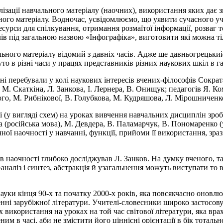
алізації навчального матеріалу (наочних), використання яких да
ного матеріалу. Водночас, усвідомлюємо, що уявити сучасного уч
есурси для спілкування, отримання розмаїтої інформації, розваг
ів під загальною назвою «Інфографіка», виготовити які можна т
льного матеріалу відомий з давніх часів. Адже ще давньогрецьки
о в різні часи у працях представників різних наукових шкіл в га
і перебували у колі наукових інтересів вчених-філософів Сократа
 М. Скаткіна, Л. Занкова, І. Лернера, В. Онищук; педагогів Я. К
ого, М. Рибнікової, В. Голубкова, М. Кудряшова, Л. Мірошниченк
і (у вигляді схем) на уроках вивчення навчальних дисциплін зр
а (російська мова), М. Девдера, В. Паламарчук, В. Пономаренко (
чної наочності у навчанні, функції, прийоми її використання, зр
в наочності глибоко досліджував Л. Занков. На думку вченого, т
«аналіз і синтез, абстракція й узагальнення можуть виступати то 
ауки кінця 90-х та початку 2000-х років, яка повсякчасно оновлюв
вченні зарубіжної літератури. Учителі-словесники широко застосо
х використання на уроках на той час світової літератури, яка вр
м в часі, аби не змістити його ціннісні орієнтації в бік тоталь