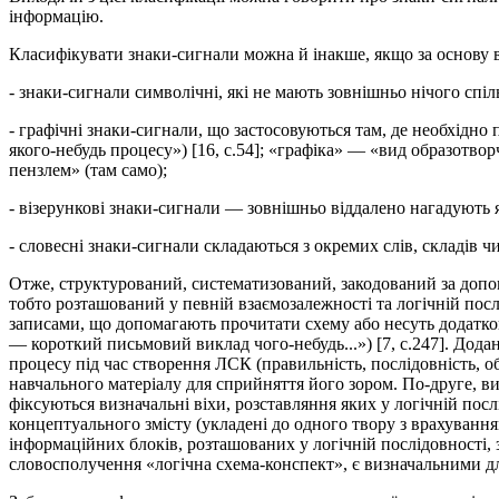
інформацію.
Класифікувати знаки-сигнали можна й інакше, якщо за основу в
- знаки-сигнали символічні, які не мають зовнішньо нічого спіл
- графічні знаки-сигнали, що застосовуються там, де необхідно
якого-небудь процесу») [16, с.54]; «графіка» — «вид образотв
пензлем» (там само);
- візерункові знаки-сигнали — зовнішньо віддалено нагадують 
- словесні знаки-сигнали складаються з окремих слів, складів чи
Отже, структурований, систематизований, закодований за допом
тобто розташований у певній взаємозалежності та логічній посл
записами, що допомагають прочитати схему або несуть додаткову
— короткий письмовий виклад чого-небудь...») [7, с.247]. Дод
процесу під час створення ЛСК (правильність, послідовність, о
навчального матеріалу для сприйняття його зором. По-друге, в
фіксуються визначальні віхи, розставляння яких у логічній посл
концептуального змісту (укладені до одного твору з врахуванн
інформаційних блоків, розташованих у логічній послідовності,
словосполучення «логічна схема-конспект», є визначальними дл