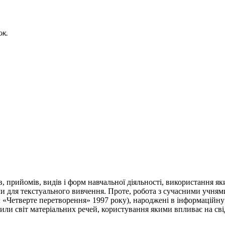
ок.
 прийомів, видів і форм навчальної діяльності, використання яких
и для текстуального вивчення. Проте, робота з сучасними учням
; «Четверте перетворення» 1997 року), народжені в інформаційн
нили світ матеріальних речей, користування якими впливає на сві