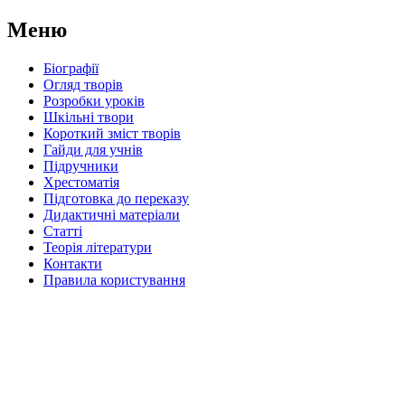
Меню
Біографії
Огляд творів
Розробки уроків
Шкільні твори
Короткий зміст творів
Гайди для учнів
Підручники
Хрестоматія
Підготовка до переказу
Дидактичні матеріали
Статті
Теорія літератури
Контакти
Правила користування