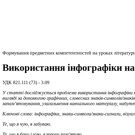
Формування предметних компетентностей на уроках літератури
Використання інфографіки на 
УДК 821.111 (73) - 3.09
У статті досліджується проблема використання інфографіки як
вигляді за допомогою графічних, словесних знаків-символів/знак
запам’ятовування, узагальнення навчального матеріалу, набут
Ключові слова: інфографіка, знаки-символи/знаки-сигнали, візуал
Те, що я чую, я забуваю.
Те, що я бачу і чую, я трохи пам’ятаю.