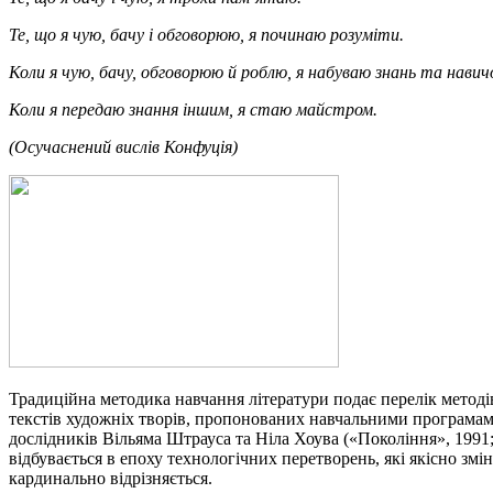
Те, що я чую, бачу і обговорюю, я починаю розуміти.
Коли я чую, бачу, обговорюю й роблю, я набуваю знань та навич
Коли я передаю знання іншим, я стаю майстром.
(Осучаснений вислів Конфуція)
Традиційна методика навчання літератури подає перелік методів,
текстів художніх творів, пропонованих навчальними програмам
дослідників Вільяма Штрауса та Ніла Хоува («Покоління», 1991
відбувається в епоху технологічних перетворень, які якісно змі
кардинально відрізняється.