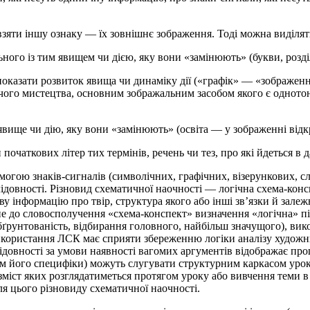
зяти іншу ознаку — їх зовнішнє зображення. Тоді можна виділяти
ьного із тим явищем чи дією, яку вони «замінюють» (букви, розді
 показати розвиток явища чи динаміку дії («графік» — «зображен
орчого мистецтва, основним зображальним засобом якого є однот
явище чи дію, яку вони «замінюють» (освіта — у зображенні відк
 початкових літер тих термінів, речень чи тез, про які йдеться в 
огою знаків-сигналів (символічних, графічних, візерункових, с
ідовності. Різновид схематичної наочності — логічна схема-конс
 інформацію про твір, структура якого або інші зв’язки й залежн
ане до словосполучення «схема-конспект» визначення «логічна» 
бґрунтованість, відбирання головного, найбільш значущого), вико
икористання ЛСК має сприяти збереженню логіки аналізу художнь
ідовності за умови наявності вагомих аргументів відображає проц
ям його специфіки) можуть слугувати структурним каркасом урок
 зміст яких розглядатиметься протягом уроку або вивчення теми 
я цього різновиду схематичної наочності.