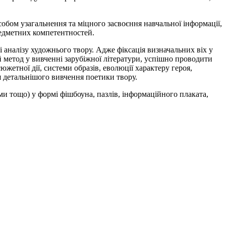
обом узагальнення та міцного засвоєння навчальної інформації,
редметних компетентностей.
аналізу художнього твору. Адже фіксація визначальних віх у
й метод у вивченні зарубіжної літератури, успішно проводити
жетної дії, системи образів, еволюції характеру героя,
я детальнішого вивчення поетики твору.
еми тощо) у формі фішбоуна, пазлів, інформаційного плаката,