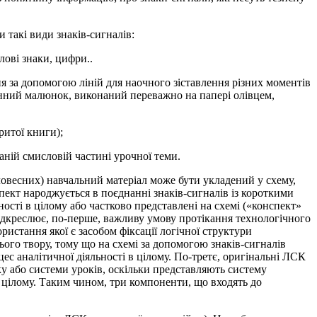
 такі види знаків-сигналів:
лові знаки, цифри..
ня за допомогою ліній для наочного зіставлення різних моментів
онний малюнок, виконаний переважно на папері олівцем,
ритої книги);
даній смисловій частині урочної теми.
ловесних) навчальний матеріал може бути укладений у схему,
пект народжується в поєднанні знаків-сигналів із короткими
ості в цілому або частково представлені на схемі («конспект»
підкреслює, по-перше, важливу умову протікання технологічного
ристання якої є засобом фіксації логічної структури
ого твору, тому що на схемі за допомогою знаків-сигналів
ес аналітичної діяльності в цілому. По-третє, оригінальні ЛСК
у або системи уроків, оскільки представляють систему
в цілому. Таким чином, три компоненти, що входять до