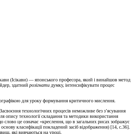
шикави (Ісікави) — японського професора, який і винайшов метод
айдер, здатний
розігнати
думку, інтенсифікувати процес
нфографікою для уроку формування критичного мислення.
Засвоєння технологічних процесів неможливе без з’ясування
для опису технології складання та методики використання
о слово це означає «креслення, що в загальних рисах зображує
основу класифікації покладений засіб відображення) [14, с.36].
вищ, які вивчаються на уроці.