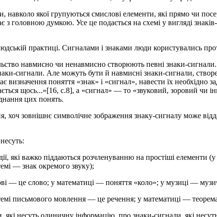
и, навколо якої групуються смислові елементи, які прямо чи пос
ає з головною думкою. Усе це подається на схемі у вигляді знакі
дській практиці. Сигналами і знаками люди користувались протяг
ільство навмисно чи ненавмисно створюють певні знаки-сигнали.
наки-сигнали. Але можуть бути й навмисні знаки-сигнали, створе
є визначення поняття «знак» і «сигнал», навести їх необхідно з
ється щось...»[16, с.8], а «сигнал» — то «звуковий, зоровий чи 
єднання цих понять.
ня, хоч зовнішнє символічне зображення знаку-сигналу може відда
несуть:
ії, які важко піддаються розчленуванню на простіші елементи (у 
темі — знак окремого звуку);
ові — це слово; у математиці — поняття «коло»; у музиці — музич
темі письмового мовлення — це речення; у математиці — теорема
, які несуть одиничну інформацію, про знаки-сигнали, які несут