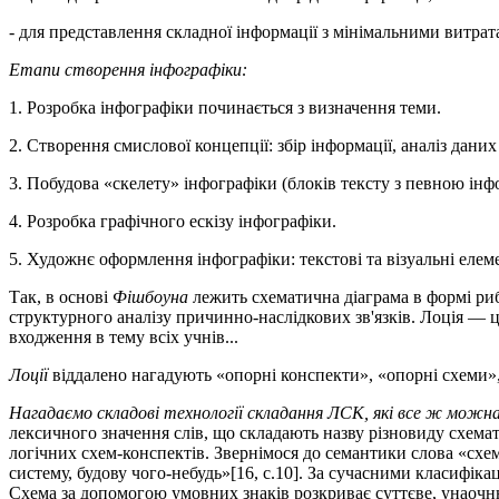
- для представлення складної інформації з мінімальними витрат
Етапи створення інфографіки:
1. Розробка інфографіки починається з визначення теми.
2. Створення смислової концепції: збір інформації, аналіз даних 
3. Побудова «скелету» інфографіки (блоків тексту з певною інф
4. Розробка графічного ескізу інфографіки.
5. Художнє оформлення інфографіки: текстові та візуальні еле
Так, в основі
Фішбоуна
лежить схематична діаграма в формі риб'
структурного аналізу причинно-наслідкових зв'язків. Лоція — ц
входження в тему всіх учнів...
Лоції
віддалено нагадують «опорні конспекти», «опорні схеми»,
Нагадаємо складові технології складання ЛСК, які все ж можна 
лексичного значення слів, що складають назву різновиду схема
логічних схем-конспектів. Звернімося до семантики слова «схе
систему, будову чого-небудь»[16, с.10]. За сучасними класифіка
Схема за допомогою умовних знаків розкриває суттєве, унаочнюю