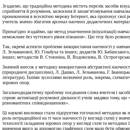
Згадаємо, що традиційна методика містить перелік засобів візу
сприйняття й розуміння, засвоєння й запам’ятовування навчаль
проникнення в всесвітню мережу Інтернет, яка пропонує свої р
учитель значно збагатив арсенал наочних дидактичних матеріал
Принагідно згадаймо, що метод унаочнення (візуалізації) навча
неможливе без чуттєвого рівня пізнання». Цю тезу було розвинут
Так, окремі аспекти проблеми використання наочності у навчанн
Л. Зельманової, Ю. Гільбуха та інших; дидактів Ю. Бабанського,
інших; методистів В. Стоюніна, В. Водовозова, B. Острогорськ
Значний внесок у методику використання абстрактної наочност
(природничі дисципліни), Л. Дашко, Л. Зельманова, Г. Іваницьк
література). Їхніми зусиллями визначені роль, зокрема, схемати
зорових опор.
Загальнодидактичну проблему поєднання слова вчителя і засобі
сприяє активізації розумової діяльності учнів завдяки тому, що 
різноманітних співвідношеннях».
Ці наукові висновки стали підґрунтям тогочасної методики як н
роль нетрадиційної на ті часи наочності (у вигляді схем) у ви
технології складання зорових опор у вигляді схем та методики ї
вивчення якого за допомогою графічних схем мало бути обмежени