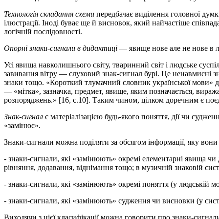
Технологія складання схеми
передбачає виділення головної думк
ілюстрації. Іноді буває ще й висновок, який найчастіше співпад
логічній послідовності.
Опорні знаки-сигнали в дидактиці
— явище нове але не нове в лю
Усі явища навколишнього світу, тваринний світ і людське сусп
завивання вітру — слуховий знак-сигнал бурі. Це ненавмисні з
знаки тощо. «Короткий тлумачний словник української мови» да
— «мітка», зазначка, предмет, явище, яким позначається, виража
розпоряджень.» [16, с.10]. Таким чином, цілком доречним є по
Знак-сигнал
є матеріалізацією будь-якого поняття, дії чи суджен
«замінює».
Знаки-сигнали можна поділяти за обсягом інформації, яку вони 
- знаки-сигнали, які «замінюють» окремі елементарні явища чи д
рівняння, додавання, віднімання тощо; в музичній знаковій сис
- знаки-сигнали, які «замінюють» окремі поняття (у людській м
- знаки-сигнали, які «замінюють» судження чи висновки (у сис
Виходячи з цієї класифікації можна говорити про знаки-сигнали