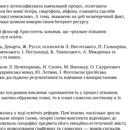
є змогу інтенсифікувати навчальний процес, полегшити
ня без комп’ютера, смартфона, айфона, планшета (засобів
 тощо) неможливо. А тому, зважаючи на цей незаперечний факт,
ільки шляхом використання Інтернет ресурсу.
й філософ Аристотель зазначав, що «реальне пізнання
лузі освіти.
, Декарта, Ж. Руссо; психологів Л. Виготського, П. Гальперіна,
оменського, І. Песталоцці, К. Ушинського, A. Макаренка та
о та інших.
обили Л. Нечепоренко, Н. Силич, М. Винокур, О. Скуратович
українська мова), Ю. Лотман, І. Фогельсон (російська
азки досліджено результативність навчання з використанням
аке поєднання виключає одноманітність у процесі пізнання,
в наочно-образному плані, то в плані словесно-логічному в їх
алась у ході освітніх реформ. Пам’ятаємо, наскільки зросла
вували опорні схеми, опорні схеми-конспекти відповідно до
аховувала специфіку предмета (його емоційно-естетичний зміст),
ного розкодування графічних та словесних — знаків-сигналів,