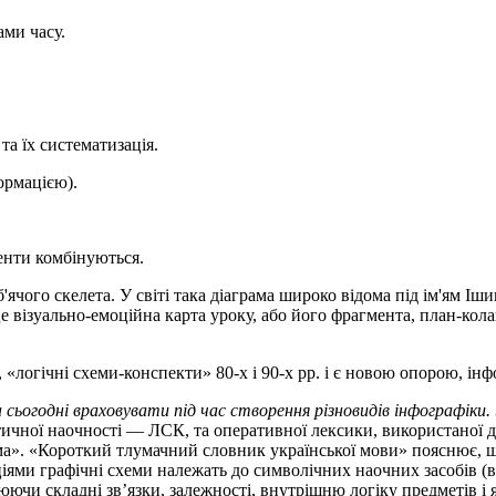
ами часу.
та їх систематизація.
ормацією).
менти комбінуються.
ячого скелета. У світі така діаграма широко відома під ім'ям І
е візуально-емоційна карта уроку, або його фрагмента, план-кол
 «логічні схеми-конспекти» 80-х і 90-х рр. і є новою опорою, і
сьогодні враховувати під час створення різновидів інфографіки.
тичної наочності — ЛСК, та оперативної лексики, використаної 
ма». «Короткий тлумачний словник української мови» пояснює, щ
ціями графічні схеми належать до символічних наочних засобів (в 
чи складні зв’язки, залежності, внутрішню логіку предметів і я