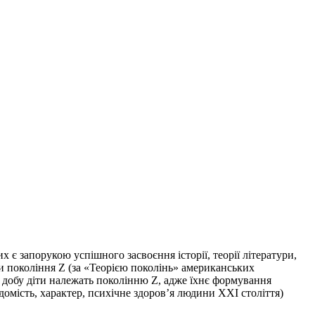
 є запорукою успішного засвоєння історії, теорії літератури,
и покоління Z (за «Теорією поколінь» американських
у добу діти належать поколінню Z, адже їхнє формування
домість, характер, психічне здоров’я людини ХХІ століття)