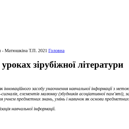
 - Матюшкіна Т.П. 2021
Головна
уроках зірубіжної літератури
 інноваційного засобу унаочнення навчальної інформації з мето
ів-сигналів, елементів малюнку (збудників асоціативної пам’яті)
тя учнем предметних знань, умінь і навичок як основи предметн
ізація навчальної інформації.