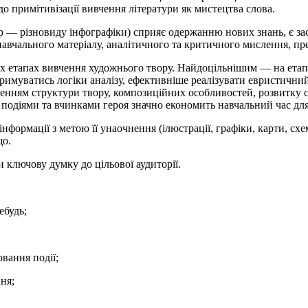
до примітивізації вивчення літератури як мистецтва слова.
р — різновиду інфографіки) сприяє одержанню нових знань, є зас
навчального матеріалу, аналітичного та критичного мислення, п
 етапах вивчення художнього твору. Найдоцільнішим — на етапі 
тримуватись логіки аналізу, ефективніше реалізувати евристични
женням структури твору, композиційних особливостей, розвитку сю
ж подіями та вчинками героя значно економить навчальний час дл
нформації з метою її унаочнення (ілюстрації, графіки, карти, сх
що.
 ключову думку до цільової аудиторії.
ебудь;
ювання події;
ня;