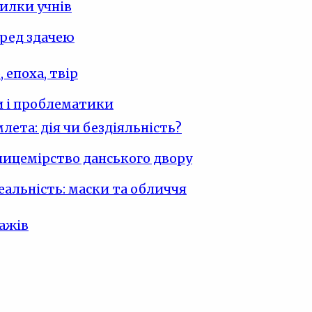
илки учнів
ред здачею
 епоха, твір
 і проблематики
лета: дія чи бездіяльність?
 лицемірство данського двору
реальність: маски та обличчя
ажів