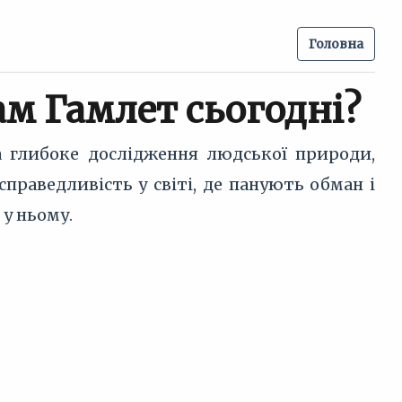
Головна
ам Гамлет сьогодні?
а глибоке дослідження людської природи,
праведливість у світі, де панують обман і
у ньому.