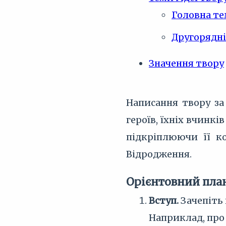
Головна те
Другорядні
Значення твору
Написання твору за
героїв, їхніх вчинк
підкріплюючи її к
Відродження.
Орієнтовний пла
Вступ.
Зачепіть 
Наприклад, про