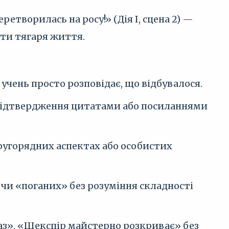
ретворилась на росу!» (Дія I, сцена 2) —
ути тягаря життя.
 учень просто розповідає, що відбувалося.
підтвердження цитатами або посиланнями
другорядних аспектах або особистих
чи «поганих» без розуміння складності
з», «Шекспір майстерно розкриває» без