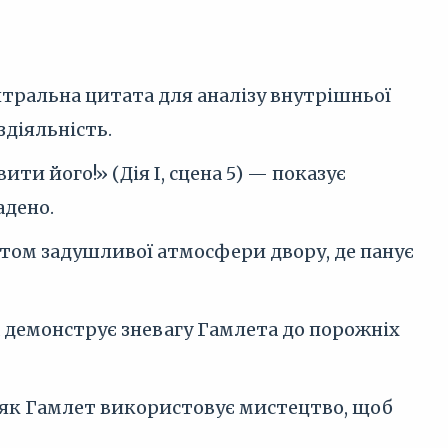
центральна цитата для аналізу внутрішньої
здіяльність.
ти його!» (Дія I, сцена 5) — показує
адено.
летом задушливої атмосфери двору, де панує
яка демонструє зневагу Гамлета до порожніх
, як Гамлет використовує мистецтво, щоб