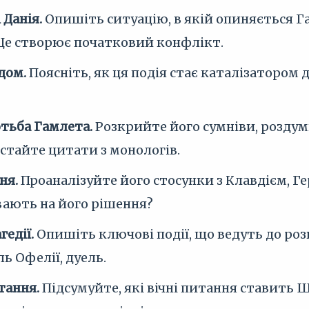
 Данія.
Опишіть ситуацію, в якій опиняється Га
Це створює початковий конфлікт.
дом.
Поясніть, як ця подія стає каталізатором 
тьба Гамлета.
Розкрийте його сумніви, роздум
стайте цитати з монологів.
ня.
Проаналізуйте його стосунки з Клавдієм, Г
ають на його рішення?
гедії.
Опишіть ключові події, що ведуть до ро
ль Офелії, дуель.
тання.
Підсумуйте, які вічні питання ставить Ш