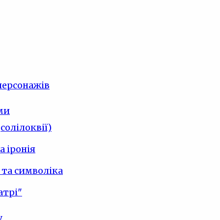
персонажів
ми
солілоквії)
 іронія
 та символіка
атрі"
у