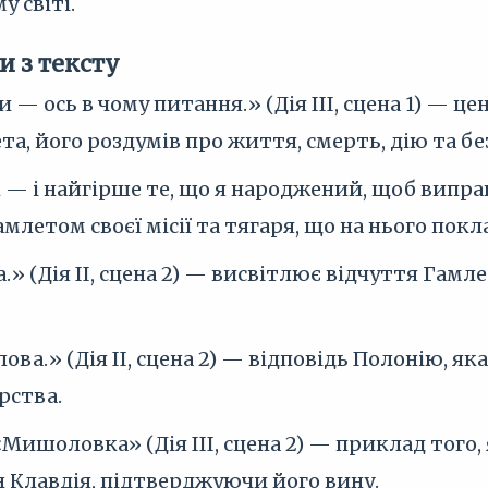
 світі.
и з тексту
и — ось в чому питання.» (Дія III, сцена 1) — 
а, його роздумів про життя, смерть, дію та бе
 — і найгірше те, що я народжений, щоб виправи
млетом своєї місії та тягаря, що на нього покл
» (Дія II, сцена 2) — висвітлює відчуття Гам
слова.» (Дія II, сцена 2) — відповідь Полонію, 
рства.
Мишоловка» (Дія III, сцена 2) — приклад того
 Клавдія, підтверджуючи його вину.