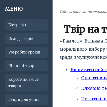
МЕНЮ
Гайд із написання шкільно
Біографії
Твір на 
Огляд творів
«Гамлет» Вільяма Ш
морального вибору т
Розробки уроків
зрада, змушуючи кож
Шкільні твори
Як писати цей 
Орієнтовни
Короткий зміст
творів
Ключові те
Цитати і п
Гайди для учнів