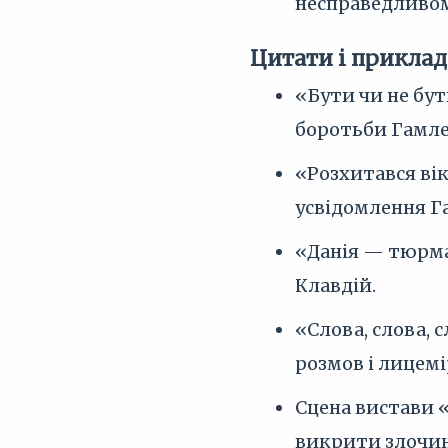
несправедливому
Цитати і приклад
«Бути чи не бут
боротьби Гамлет
«Розхитався вік
усвідомлення Га
«Данія — тюрма.
Клавдій.
«Слова, слова, 
розмов і лицемі
Сцена вистави «
викрити злочин