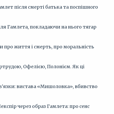
млет після смерті батька та поспішного
для Гамлета, покладаючи на нього тягар
и про життя і смерть, про моральність
ертрудою, Офелією, Полонієм. Як ці
зв'язки: вистава «Мишоловка», вбивство
експір через образ Гамлета: про сенс