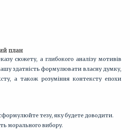
вий план
казу сюжету, а глибокого аналізу мотивів
е вашу здатність формулювати власну думку,
ту, а також розуміння контексту епохи
 сформулюйте тезу, яку будете доводити.
сть морального вибору.