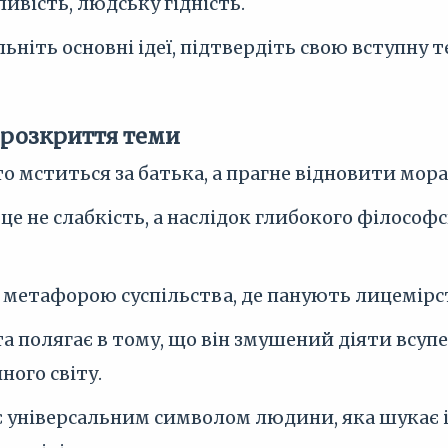
ивість, людську гідність.
льніть основні ідеї, підтвердіть свою вступну т
 розкриття теми
о мститься за батька, а прагне відновити мора
це не слабкість, а наслідок глибокого філософ
 метафорою суспільства, де панують лицемірст
а полягає в тому, що він змушений діяти всуп
ого світу.
 універсальним символом людини, яка шукає і