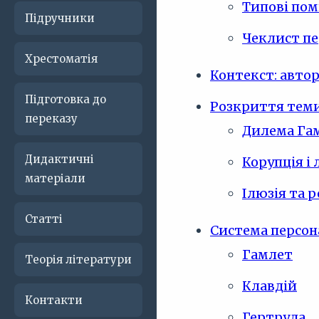
Типові пом
Підручники
Чеклист пе
Хрестоматія
Контекст: автор,
Підготовка до
Розкриття теми
переказу
Дилема Гам
Дидактичні
Корупція і
матеріали
Ілюзія та 
Статті
Система персон
Гамлет
Теорія літератури
Клавдій
Контакти
Гертруда