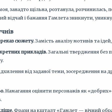
моя, занадто щільна, розтанула, розчинилась, пе
ий відчай і бажання Гамлета зникнути, уникн
учнів
реказ сюжету.
Замість аналізу мотивів та ідей,
нкретних прикладів.
Загальні твердження без 
у.
ідхилення від заданої теми, зосередження на 
о.
Намагання оцінити персонажів як «добрих» 
.
ліше.
Фрази на кшталт «Гамлет — вічний обра