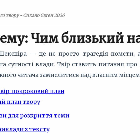
го твору - Сикало Євген 2026
тему: Чим близький н
експіра — це не просто трагедія помсти, 
а сутності влади. Твір ставить питання про с
ного читача замислитися над власним місцем 
твір: покроковий план
й план твору
зи для розкриття теми
риклади з тексту