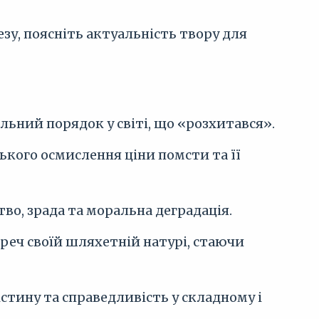
езу, поясніть актуальність твору для
льний порядок у світі, що «розхитався».
ського осмислення ціни помсти та її
во, зрада та моральна деградація.
ереч своїй шляхетній натурі, стаючи
стину та справедливість у складному і