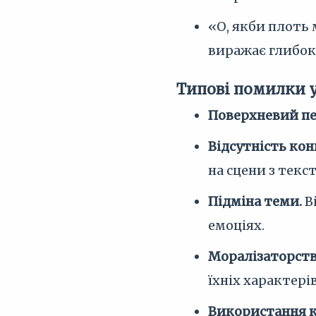
«О, якби плоть 
виражає глибок
Типові помилки 
Поверхневий пе
Відсутність ко
на сцени з текст
Підміна теми.
В
емоціях.
Моралізаторств
їхніх характерів
Використання к