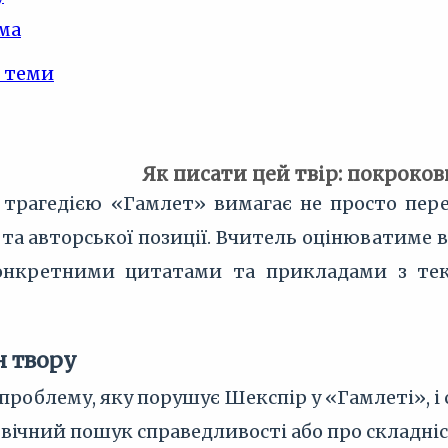
ма
 теми
Як писати цей твір: покроко
 трагедією «Гамлет» вимагає не просто пере
ів та авторської позиції. Вчитель оцінюватим
онкретними цитатами та прикладами з текс
н твору
проблему, яку порушує Шекспір у «Гамлеті», і
 вічний пошук справедливості або про складні