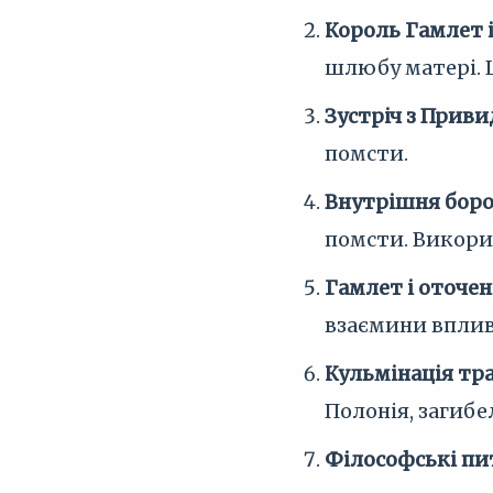
Король Гамлет і
шлюбу матері. 
Зустріч з Приви
помсти.
Внутрішня боро
помсти. Викори
Гамлет і оточен
взаємини вплив
Кульмінація тра
Полонія, загибе
Філософські пи