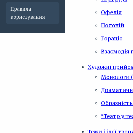
Правила
Офелія
користування
Полоній
Гораціо
Взаємодія 
Художні прийо
Монологи (
Драматична
Образність
"Театр у те
Теми і ідеї твор