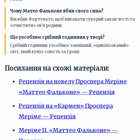
Чому Матео Фальконе вбив свого сина?
Він вбив Фортунато, щоб виконати суворий закон честі та
«очистити» ім’я родини.
Що уособлює срібний годинник у творі?
Срібний годинник уособлює зовнішній, «цивілізований»
світ, який купує совість за гроші.
Посилання на схожі матеріали:
Рецензія на новелу Проспера Меріме
«Маттео Фальконе» — Рецензія
Рецензія на «Кармен» Проспера
Меріме — Рецензія
Меріме П. «Маттео Фальконе» —