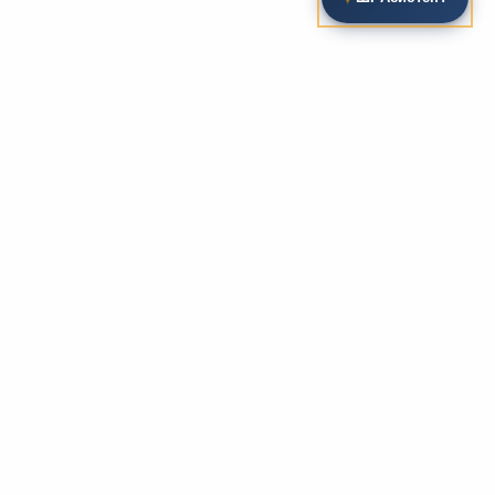
Пошук на сайті
Методика та розробки уроків
Фундаментом
zarlit.com
(з 2008 року) є фахові
розробки уроків
та
методика викладання
зарубіжної
літератури. Навколо цього базису формується
комплексна підтримка вчителя: від
планів-
конспектів
до
дидактичних матеріалів
, що
відповідають сучасним стандартам освіти та
програмам НУШ.
Супровідні навчальні ресурси
Для якісного засвоєння матеріалу ми пропонуємо
розгалужену систему допоміжних ресурсів:
біографії
письменників
, аналітичні
рецензії на твори
,
підручники
та
хрестоматії
. Учням доступні