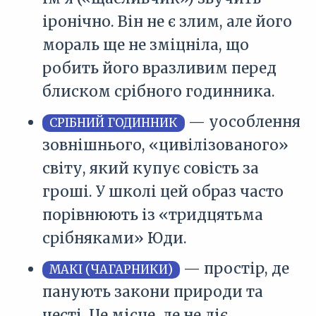
іронічно. Він не є злим, але його
мораль ще не зміцніла, що
робить його вразливим перед
блиском срібного годинника.
— уособлення
СРІБНИЙ ГОДИННИК
зовнішнього, «цивілізованого»
світу, який купує совість за
гроші. У школі цей образ часто
порівнюють із «тридцятьма
срібняками» Юди.
— простір, де
МАКІ (ЧАГАРНИКИ)
панують закони природи та
честі. Це місце, де не діє