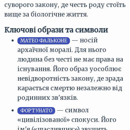
суворого закону, де честь роду стоїть
вище за біологічне життя.
Ключові образи та символи
— носій
МАТЕО ФАЛЬКОНЕ
архаїчної моралі. Для нього
людина без честі не має права на
існування. Його образ уособлює
невідворотність закону, де зрада
карається смертю незалежно від
родинних зв'язків.
— символ
ФОРТУНАТО
«цивілізованої» спокуси. Його
ім'я («щасливчик») звучить