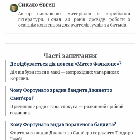
Сикало Євген
Автор навчальних матеріалів із зарубіжної
літератури. Понад 20 років досвіду роботи з
освітнім контентом для вчителів, учнів та батьків.
Часті запитання
Де відбувається дія новели «Матео Фальконе»?
Дія відбувається в макі — непрохідних чагарниках
Корсики.
Чому Фортунато зрадив бандита Джанетто
Санп’єро?
Причиною зради стала спокуса — розкішний срібний
годинник.
Кому Фортунато видав пораненого бандита?
Фортунато видав Джанетто Санп’єро сержанту Тіодоро
Гамбі.