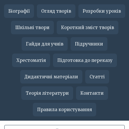
Біографії
Огляд творів
Розробки уроків
Шкільні твори
Короткий зміст творів
Гайди для учнів
Підручники
Хрестоматія
Підготовка до переказу
Дидактичні матеріали
Статті
Теорія літератури
Контакти
Правила користування