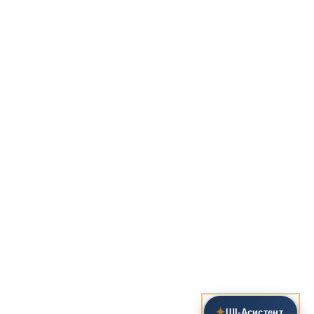
✦
ШІ‑Асистент