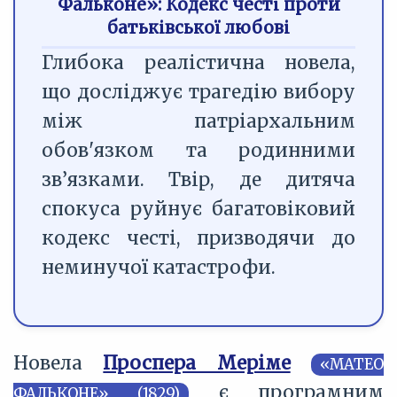
Фальконе»: Кодекс честі проти
батьківської любові
Глибока реалістична новела,
що досліджує трагедію вибору
між патріархальним
обов'язком та родинними
зв’язками. Твір, де дитяча
спокуса руйнує багатовіковий
кодекс честі, призводячи до
неминучої катастрофи.
Новела
Проспера Меріме
«МАТЕО
є програмним
ФАЛЬКОНЕ» (1829)