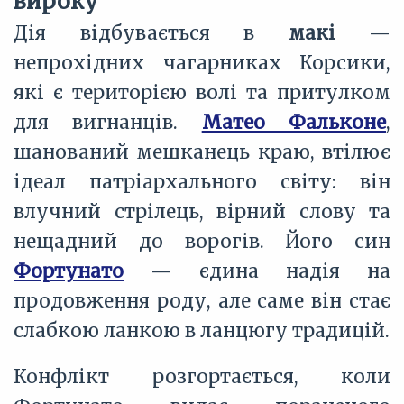
вироку
Дія відбувається в
макі
—
непрохідних чагарниках Корсики,
які є територією волі та притулком
для вигнанців.
Матео Фальконе
,
шанований мешканець краю, втілює
ідеал патріархального світу: він
влучний стрілець, вірний слову та
нещадний до ворогів. Його син
Фортунато
— єдина надія на
продовження роду, але саме він стає
слабкою ланкою в ланцюгу традицій.
Конфлікт розгортається, коли