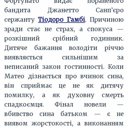
Фортунато видає пораненого
бандита Джанетто Санп’єро
сержанту
Тіодоро Гамбі
. Причиною
зради стає не страх, а спокуса —
розкішний срібний годинник.
Дитяче бажання володіти річчю
виявляється сильнішим за
неписаний закон гостинності. Коли
Матео дізнається про вчинок сина,
він сприймає це не як дитячу
помилку, а як духовну смерть
спадкоємця. Фінал новели —
вбивство сина батьком — є не
виявом жорстокості, а виконанням