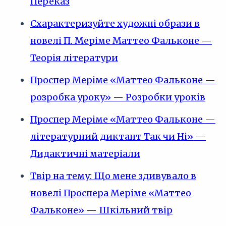
Переказ
Схарактеризуйте художні образи в
новелі П. Меріме Маттео Фальконе —
Теорія літератури
Проспер Меріме «Маттео Фальконе —
розробка уроку» — Розробки уроків
Проспер Меріме «Маттео Фальконе —
літературний диктант Так чи Ні» —
Дидактичні матеріали
Твір на тему: Що мене здивувало в
новелі Проспера Меріме «Маттео
Фальконе» — Шкільний твір