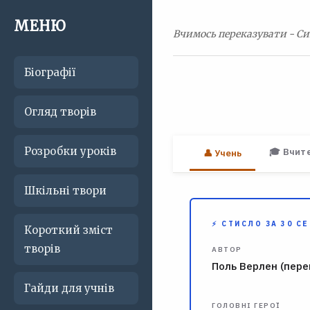
МЕНЮ
Вчимось переказувати - Си
Біографії
Огляд творів
Розробки уроків
🎓 Вчит
👤 Учень
Шкільні твори
⚡ СТИСЛО ЗА 30 С
Короткий зміст
творів
АВТОР
Поль Верлен (пере
Гайди для учнів
ГОЛОВНІ ГЕРОЇ