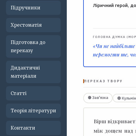
Ліричний герой, д
Підручники
Хрестоматія
ГОЛОВНА ДУМКА (МО
Підготовка до
«Чи не найбільше
переказу
перемогти те, чо
Дидактичні
матеріали
ПЕРЕКАЗ ТВОРУ
Статті
🟡 Зав'язка
🔴 Кульмі
Теорія літератури
Вірш відкриває
Контакти
між дощем над м