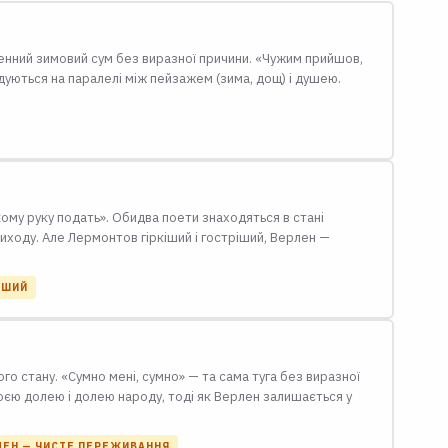
енний зимовий сум без виразної причини. «Чужим прийшов,
дуються на паралелі між пейзажем (зима, дощ) і душею.
екому руку подать». Обидва поети знаходяться в стані
 виходу. Але Лермонтов гіркіший і гостріший, Верлен —
ІШИЙ
го стану. «Сумно мені, сумно» — та сама туга без виразної
своєю долею і долею народу, тоді як Верлен залишається у
РЛЕН — ЧИСТЕ ПЕРЕЖИВАННЯ