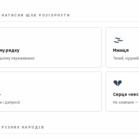
 НАТИСНИ ЩОБ РОЗГОРНУТИ
🌫️
му рядку
Мжиця
одному переживанні
Тихий, нудний
💔
»
Серце «нес
 і депресії
Не зламане —
 РІЗНИХ НАРОДІВ