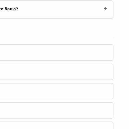
+
го болю?