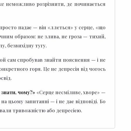
вже неможливо розрізнити, де починається
 просто падає — він «ллється» у серце, «що
ним образом: не злива, не гроза — тихий,
у, безвихідну тугу.
ой сам спробував знайти пояснення — і не
нкретного горя. Це не депресія від чогось
свід.
 знати, чому?»
«Серце несміливе, хворе» —
на цьому запитанні — і не дає відповіді. Бо
азвали тривожністю або депресією.