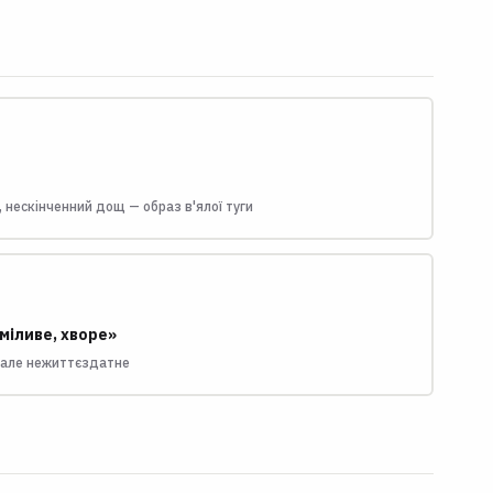
, нескінченний дощ — образ в'ялої туги
міливе, хворе»
 але нежиттєздатне