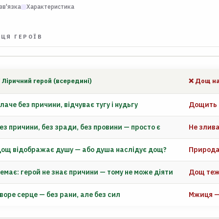
зв'язка
Характеристика
ЦЯ ГЕРОЇВ
 Ліричний герой (всередині)
❌ Дощ на
лаче без причини, відчуває тугу і нудьгу
Дощить н
ез причини, без зради, без провини — просто є
Не злива
ощ відображає душу — або душа наслідує дощ?
Природа 
емає: герой не знає причини — тому не може діяти
Дощ теж 
воре серце — без рани, але без сил
Мжиця — 