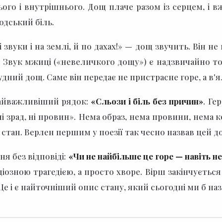
ого і внутрішнього. Дощ плаче разом із серцем, і 
юдський біль.
звуки і на землі, й по дахах!» —
дощ звучить. Він не
Звук мжиці («невеличкого дощу») є надзвичайно точ
дний дощ. Саме він передає не пристрасне горе, а в'ял
найважливіший рядок:
«Сльози і біль без причин»
.
Гер
і зрад, ні провин».
Нема образ, нема провини, нема ко
 стан. Верлен першим у поезії так чесно назвав цей до
я без відповіді:
«Чи не найбільше це горе — навіть не
іозною трагедією, а просто хворе.
Вірш закінчується 
 Це і є найточніший опис стану, який сьогодні ми б н