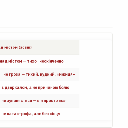
д містом (зовні)
ад містом — тихо і нескінченно
 і не гроза — тихий, нудний, «мжиця»
є дзеркалом, а не причиною болю
не зупиняється — він просто «є»
не катастрофа, але без кінця