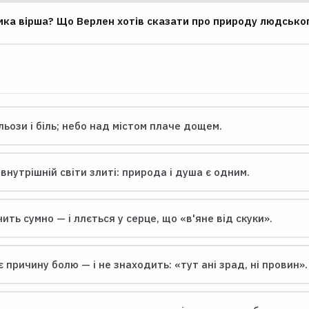
мка вірша? Що Верлен хотів сказати про природу людсько
льози і біль; небо над містом плаче дощем.
 внутрішній світи злиті: природа і душа є одним.
ть сумно — і ллється у серце, що «в'яне від скуки».
 причину болю — і не знаходить: «тут ані зрад, ні провин».