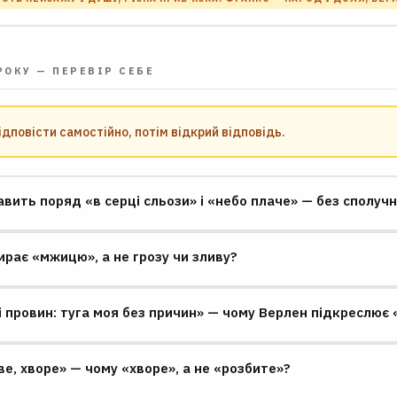
РОКУ — ПЕРЕВІР СЕБЕ
ідповісти самостійно, потім відкрий відповідь.
вить поряд «в серці сльози» і «небо плаче» — без сполуч
рає «мжицю», а не грозу чи зливу?
ні провин: туга моя без причин» — чому Верлен підкреслює
е, хворе» — чому «хворе», а не «розбите»?