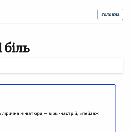
Головна
і біль
 лірична мініатюра — вірш-настрій, «пейзаж