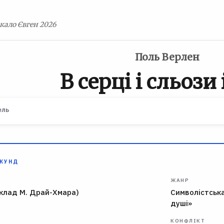
кало Євген 2026
Поль Верлен
В серці і сльози 
ель
ЕКУНД
ЖАНР
клад М. Драй-Хмара)
Символістська
душі»
КОНФЛІКТ