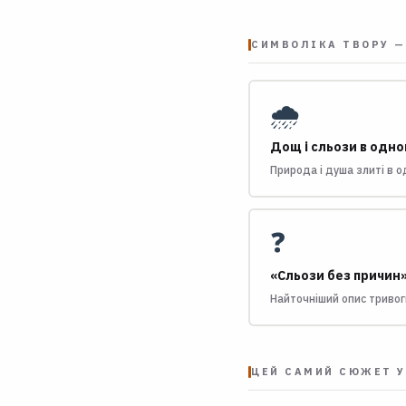
СИМВОЛІКА ТВОРУ —
🌧️
Дощ і сльози в одно
Природа і душа злиті в 
❓
«Сльози без причин
Найточніший опис тривоги
ЦЕЙ САМИЙ СЮЖЕТ У