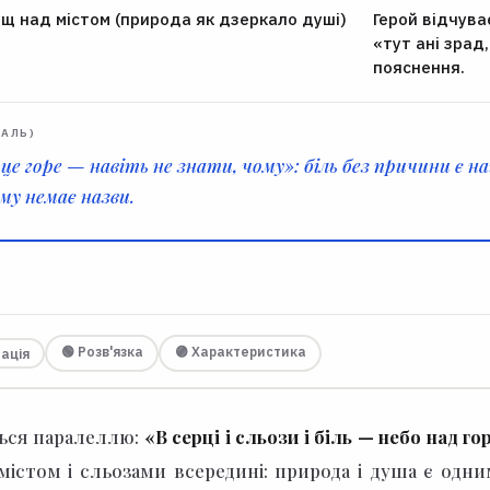
ощ над містом (природа як дзеркало душі)
Герой відчува
«тут ані зрад
пояснення.
РАЛЬ)
 це горе — навіть не знати, чому»: біль без причини є 
му немає назви.
🟢 Розв'язка
🟣 Характеристика
нація
ться паралеллю:
«В серці і сльози і біль — небо над г
істом і сльозами всередині: природа і душа є одни