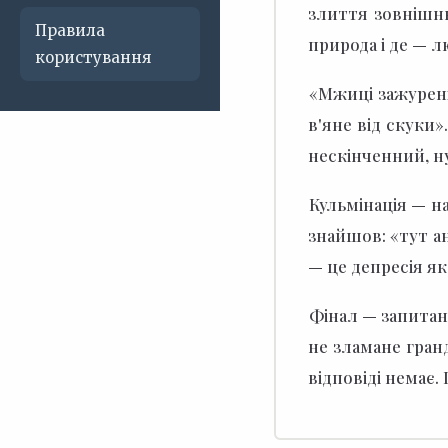
злиття зовнішнь
Правила
природа і де — л
користування
«Мжиці зажурені 
в'яне від скуки».
нескінченний, ну
Кульмінація — 
знайшов: «тут ан
— це депресія як
Фінал — запитанн
не зламане гранд
відповіді немає.