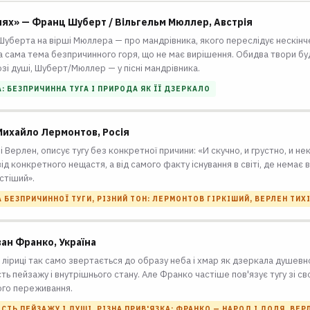
ях» — Франц Шуберт / Вільгельм Мюллер, Австрія
Шуберта на вірші Мюллера — про мандрівника, якого переслідує нескінч
а сама тема безпричинного горя, що не має вирішення. Обидва твори бу
зі душі, Шуберт/Мюллер — у пісні мандрівника.
А: БЕЗПРИЧИННА ТУГА І ПРИРОДА ЯК ЇЇ ДЗЕРКАЛО
Михайло Лермонтов, Росія
і Верлен, описує тугу без конкретної причини: «И скучно, и грустно, и н
від конкретного нещастя, а від самого факту існування в світі, де немає
стіший».
А БЕЗПРИЧИННОЇ ТУГИ, РІЗНИЙ ТОН: ЛЕРМОНТОВ ГІРКІШИЙ, ВЕРЛЕН ТИХ
ан Франко, Україна
 ліриці так само звертається до образу неба і хмар як дзеркала душевно
сть пейзажу і внутрішнього стану. Але Франко частіше пов'язує тугу зі 
ого переживання.
СТЬ ПЕЙЗАЖУ І ДУШІ, РІЗНА ПРИВ'ЯЗКА: ФРАНКО — НАРОД І ДОЛЯ, ВЕ