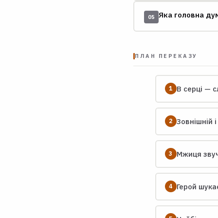
Яка головна ду
05
ПЛАН ПЕРЕКАЗУ
В серці — с
Зовнішній і
Мжиця звучи
Герой шукає