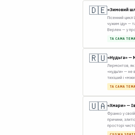
🇩🇪
«Зимовий шл
Пісенний цикл 
чужим іду» — т
Верлен — у про
ТА САМА ТЕМ
🇷🇺
«Нудьга» — 
Лермонтов, як 
«нудьги» — не 
тихіший і «мжи
ТА САМА ТЕМ
🇺🇦
«Хмари» — Ів
Франко у своїй
причини, злиті
просторі чист
СХОЖА ЗЛИТІ