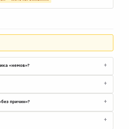
+
ника «немов»?
+
+
 «без причин»?
+