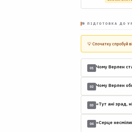
🎯 ПІДГОТОВКА ДО У
💡 Спочатку спробуй в
Чому Верлен ста
01
Чому Верлен оби
02
«Тут ані зрад, 
03
«Серце несмілив
04