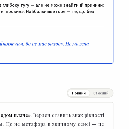
є глибоку тугу — але не може знайти їй причини:
, ні провин». Найболючіше горе — те, що без
найтяжчим, бо не має виходу. Не можна
Повний
Стислий
ородом плаче»
.
Верлен ставить знак рівності
м.
Це не метафора в звичному сенсі — це