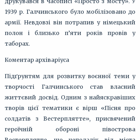
друкувався в часописі «Просто з мосту». У
1939 р. Галчинського було мобілізовано до
армії. Невдовзі він потрапив у німецький
полон і близько п’яти років провів у
таборах.
Коментар архіваріуса
Підґрунтям для розвитку воєнної теми у
творчості Галчинського став власний
життєвий досвід. Одним з найяскравіших
творів цієї тематики є вірш «Пісня про
солдатів з Вестерплятте», присвячений
героїчній обороні півострова
Вестерплятте, що неподалік від міста