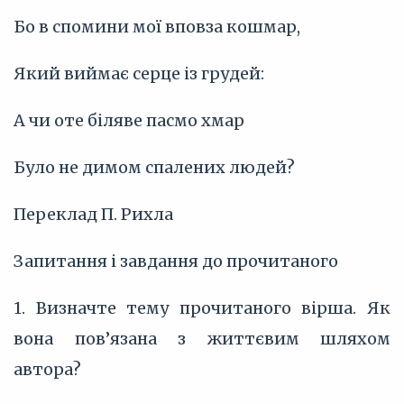
Бо в спомини мої вповза кошмар,
Який виймає серце із грудей:
А чи оте біляве пасмо хмар
Було не димом спалених людей?
Переклад П. Рихла
Запитання і завдання до прочитаного
1. Визначте тему прочитаного вірша. Як
вона пов’язана з життєвим шляхом
автора?