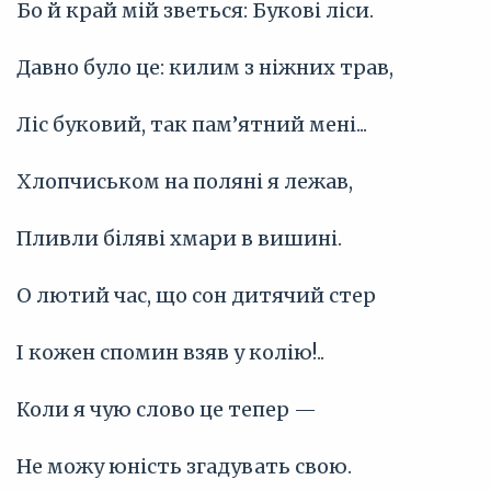
Бо й край мій зветься: Букові ліси.
Давно було це: килим з ніжних трав,
Ліс буковий, так пам’ятний мені...
Хлопчиськом на поляні я лежав,
Пливли біляві хмари в вишині.
O лютий час, що сон дитячий стер
I кожен спомин взяв у колію!..
Коли я чую слово це тепер —
Не можу юність згадувать свою.