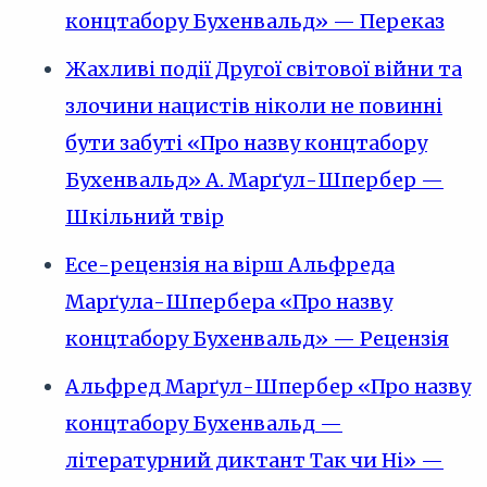
концтабору Бухенвальд» — Переказ
Жахливі події Другої світової війни та
злочини нацистів ніколи не повинні
бути забуті «Про назву концтабору
Бухенвальд» А. Марґул-Шпербер —
Шкільний твір
Есе-рецензія на вірш Альфреда
Марґула-Шпербера «Про назву
концтабору Бухенвальд» — Рецензія
Альфред Марґул-Шпербер «Про назву
концтабору Бухенвальд —
літературний диктант Так чи Ні» —