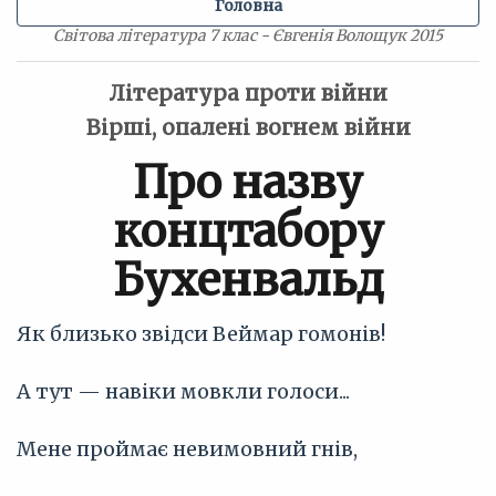
Головна
Світова література 7 клас - Євгенія Волощук 2015
Література проти війни
Вірші, опалені вогнем війни
Про назву
концтабору
Бухенвальд
Як близько звідси Веймар гомонів!
А тут — навіки мовкли голоси...
Мене проймає невимовний гнів,