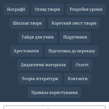
Біографії
Огляд творів
Розробки уроків
Шкільні твори
Короткий зміст творів
Гайди для учнів
Підручники
Хрестоматія
Підготовка до переказу
Дидактичні матеріали
Статті
Теорія літератури
Контакти
Правила користування