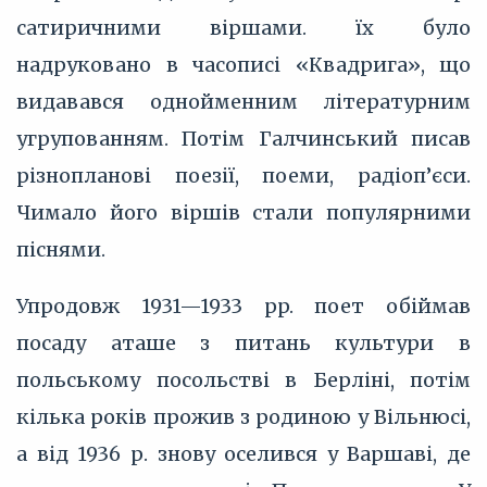
сатиричними віршами. їх було
надруковано в часописі «Квадрига», що
видавався однойменним літературним
угрупованням. Потім Галчинський писав
різнопланові поезії, поеми, радіоп’єси.
Чимало його віршів стали популярними
піснями.
Упродовж 1931—1933 pp. поет обіймав
посаду аташе з питань культури в
польському посольстві в Берліні, потім
кілька років прожив з родиною у Вільнюсі,
а від 1936 р. знову оселився у Варшаві, де