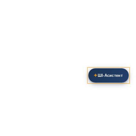
✦
ШІ‑Асистент
Пошук на сайті
Методика та розробки уроків
Фундаментом
zarlit.com
(з 2008 року) є фахові
розробки уроків
та
методика викладання
зарубіжної