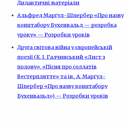
Дидактичні матеріали
Альфред Марґул-Шпербер «Про назву
концтабору Бухенвальд — розробка
уроку» — Розробки уроків
Друга світова війна у європейській
поезії (К. І. Галчинський «Лист з
полону», «Пісня про солдатів
Вестерплятте» та ін., А. Марґул-
Шпербер «Про назву концтабору
Бухенвальд») — Розробки уроків