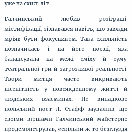
уже на схилі літ.
Галчинський любив розіграші,
містифікації, зізнавався навіть, що завжди
мріяв бути фокусником. Така схильність
позначилась і на його поезії, яка
балансувала на межі сміху й суму,
театральної гри й загрозливої реальності.
Твори митця часто викривають
нісенітність у повсякденному житті й
людських взаєминах. Не випадково
польський поет Л. Стафф зауважив, що
своїми віршами Галчинський майстерно
продемонстрував, «скільки ж то безглуздя