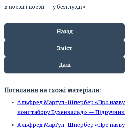
в поезії і поезії — у безглузді».
Назад
Зміст
Далі
Посилання на схожі матеріали:
Альфред Марґул-Шпербер «Про назву
концтабору Бухенвальд» — Підручник
Альфред Марґул-Шпербер «Про назву