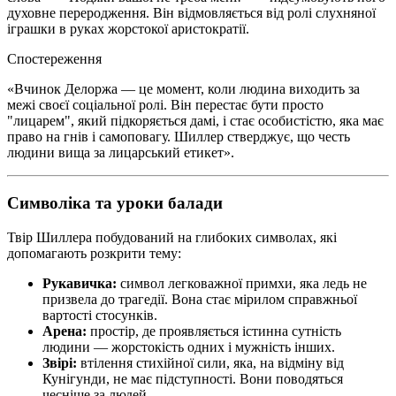
духовне переродження. Він відмовляється від ролі слухняної
іграшки в руках жорстокої аристократії.
Спостереження
«Вчинок Делоржа — це момент, коли людина виходить за
межі своєї соціальної ролі. Він перестає бути просто
"лицарем", який підкоряється дамі, і стає особистістю, яка має
право на гнів і самоповагу. Шиллер стверджує, що честь
людини вища за лицарський етикет».
Символіка та уроки балади
Твір Шиллера побудований на глибоких символах, які
допомагають розкрити тему:
Рукавичка:
символ легковажної примхи, яка ледь не
призвела до трагедії. Вона стає мірилом справжньої
вартості стосунків.
Арена:
простір, де проявляється істинна сутність
людини — жорстокість одних і мужність інших.
Звірі:
втілення стихійної сили, яка, на відміну від
Кунігунди, не має підступності. Вони поводяться
чесніше за людей.