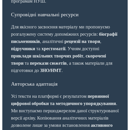
програмам НУШ.
Супровідні навчальні ресурси
Для якісного засвоєння матеріалу ми пропонуємо
розгалужену систему допоміжних ресурсів:
біографії
письменників
, аналітичні
рецензії на твори
,
підручники
та
хрестоматії
. Учням доступні
приклади шкільних творчих робіт
,
скорочені
твори
та
перекази сюжетів
, а також матеріали для
підготовки до
ЗНО/НМТ
.
Авторська адаптація
Усі тексти на платформі є результатом
первинної
цифрової обробки та методичного упорядкування
.
Ми виступаємо першоджерелом даної структурованої
версії архіву. Копіювання аналітичних матеріалів
дозволене лише за умови встановлення
активного