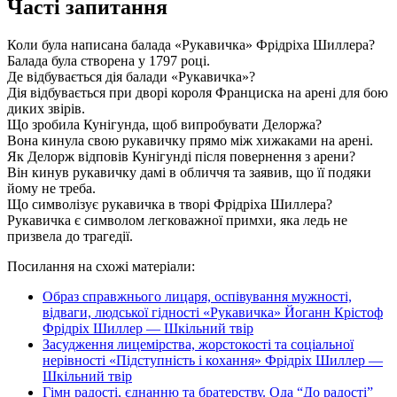
Часті запитання
Коли була написана балада «Рукавичка» Фрідріха Шиллера?
Балада була створена у 1797 році.
Де відбувається дія балади «Рукавичка»?
Дія відбувається при дворі короля Франциска на арені для бою
диких звірів.
Що зробила Кунігунда, щоб випробувати Делоржа?
Вона кинула свою рукавичку прямо між хижаками на арені.
Як Делорж відповів Кунігунді після повернення з арени?
Він кинув рукавичку дамі в обличчя та заявив, що її подяки
йому не треба.
Що символізує рукавичка в творі Фрідріха Шиллера?
Рукавичка є символом легковажної примхи, яка ледь не
призвела до трагедії.
Посилання на схожі матеріали:
Образ справжнього лицаря, оспівування мужності,
відваги, людської гідності «Рукавичка» Йоганн Крістоф
Фрідріх Шиллер — Шкільний твір
Засудження лицемірства, жорстокості та соціальної
нерівності «Підступність і кохання» Фрідріх Шиллер —
Шкільний твір
Гімн радості, єднанню та братерству. Ода “До радості”