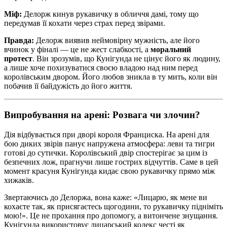
Міф:
Делорж кинув рукавичку в обличчя дамі, тому що
передумав її кохати через страх перед звірами.
Правда:
Делорж виявив неймовірну мужність, але його
вчинок у фіналі — це не жест слабкості, а
моральний
протест
. Він зрозумів, що Кунігунда не цінує його як людину,
а лише хоче похизуватися своєю владою над ним перед
королівським двором. Його любов зникла в ту мить, коли він
побачив її байдужість до його життя.
Випробування на арені: Розвага чи злочин?
Дія відбувається при дворі короля Франциска. На арені для
бою диких звірів панує напружена атмосфера: леви та тигри
готові до сутички. Королівський двір спостерігає за цим із
безпечних лож, прагнучи лише гострих відчуттів. Саме в цей
момент красуня Кунігунда кидає свою рукавичку прямо між
хижаків.
Звертаючись до Делоржа, вона каже:
«Лицарю, як мене ви
кохаєте так, як присягаєтесь щогодини, то рукавичку підніміть
мою!»
. Це не прохання про допомогу, а витончене знущання.
Кунігунда використовує лицарський кодекс честі як