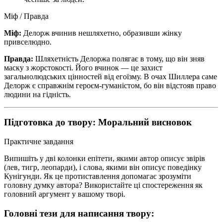
Міф / Правда
Міф:
Делорж вчинив нешляхетно, образивши жінку
привселюдно.
Правда:
Шляхетність Делоржа полягає в тому, що він зняв
маску з жорстокості. Його вчинок — це захист
загальнолюдських цінностей від егоїзму. В очах Шиллера саме
Делорж є справжнім героєм-гуманістом, бо він відстояв право
людини на гідність.
Підготовка до твору: Моральний висновок
Практичне завдання
Випишіть у дві колонки епітети, якими автор описує звірів
(лев, тигр, леопарди), і слова, якими він описує поведінку
Кунігунди. Як це протиставлення допомагає зрозуміти
головну думку автора? Використайте ці спостереження як
головний аргумент у вашому творі.
Головні тези для написання твору: