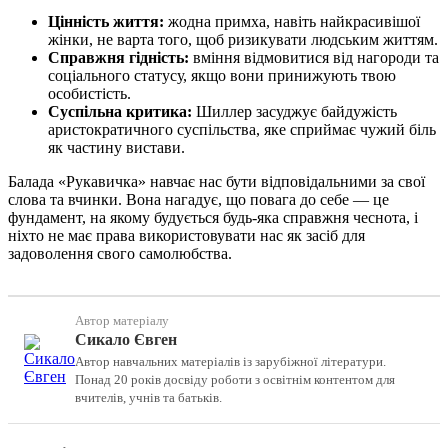
Цінність життя:
жодна примха, навіть найкрасивішої
жінки, не варта того, щоб ризикувати людським життям.
Справжня гідність:
вміння відмовитися від нагороди та
соціального статусу, якщо вони принижують твою
особистість.
Суспільна критика:
Шиллер засуджує байдужість
аристократичного суспільства, яке сприймає чужий біль
як частину вистави.
Балада «Рукавичка» навчає нас бути відповідальними за свої
слова та вчинки. Вона нагадує, що повага до себе — це
фундамент, на якому будується будь-яка справжня чеснота, і
ніхто не має права використовувати нас як засіб для
задоволення свого самолюбства.
Автор матеріалу
Сикало Євген
Автор навчальних матеріалів із зарубіжної літератури.
Понад 20 років досвіду роботи з освітнім контентом для
вчителів, учнів та батьків.