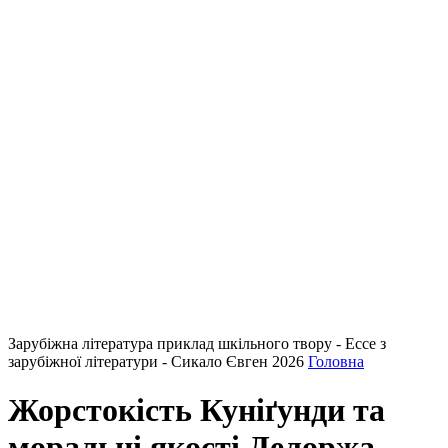
Зарубіжна література приклад шкільного твору - Ессе з
зарубіжної літератури - Сикало Євген 2026
Головна
Жорстокість Куніґунди та
моральні якості Делоржа