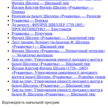
Фрідріх Шиллер — Шкільний твір
Йоганн Крістоф Фрідріх Шиллер «Рукавичка» —
Переказ
Рецензія на баладу Шиллера «Рукавичка» — Рецензія
Рукавичка — Переказ
До радості - ФРІДРІХ ШИЛЛЕР 1759-1805 -
ПРОСВІТНИЦТВО — Хрестоматія
Рукавичка — Підручник
Фрідріх Шиллер «Рукавичка» — Скорочений твір
Лист лицарю Делоржу (за баладою Ф. Шіллера
«Рукавичка») — Шкільний твір
Фрідріх Шиллер «Рукавичка — Літературний детектив»
— Дидактичні матеріали
Твір на тему: Утвердження цінності людського життя в
баладі Шиллера «Рукавичка» — Шкільний твір
Йоганн Крістоф Фрідріх Шіллер (1759—1805)
«Рукавичка». Утвердження самоцінності людського
життя в баладі Шіллера «Рукавичка» — Розробки уроків
Твір на тему: Утвердження цінності людського життя в
баладі Шиллера «Рукавичка» — Шкільний твір
Твір на тему: Утвердження цінності людського життя в
баладі Ф. Шиллера «Рукавичка» — Шкільний твір
Відповідність навчальній програмі