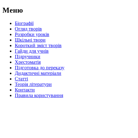
Меню
Біографії
Огляд творів
Розробки уроків
Шкільні твори
Короткий зміст творів
Гайди для учнів
Підручники
Хрестоматія
Підготовка до переказу
Дидактичні матеріали
Статті
Теорія літератури
Контакти
Правила користування