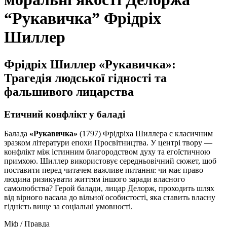
“Рукавичка” Фрідріх
Шиллер
Фрідріх Шиллер «Рукавичка»:
Трагедія людської гідності та
фальшивого лицарства
Етичний конфлікт у баладі
Балада
«Рукавичка»
(1797) Фрідріха Шиллера є класичним
зразком літератури епохи Просвітництва. У центрі твору —
конфлікт між істинним благородством духу та егоїстичною
примхою. Шиллер використовує середньовічний сюжет, щоб
поставити перед читачем важливе питання: чи має право
людина ризикувати життям іншого заради власного
самолюбства? Герой балади, лицар Делорж, проходить шлях
від вірного васала до
вільної особистості
, яка ставить власну
гідність вище за соціальні умовності.
Міф / Правда