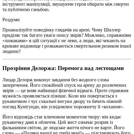
інструмент маніпуляції, змушуючи героя обирати між смертю
та публічною ганьбою.
Роздуми
Проаналізуйте поведінку глядачів на арені. Чому Шиллер
приділяє так багато уваги опису звірів? Можливо, справжніми
«хижаками» в цій ситуації є не леви, а люди, які чекають на
криваве видовище і розважаються смертельним ризиком іншої
людини?
Прозріння Делоржа: Перемога над лестощами
Лицар Делорж виконує завдання без жодного слова
заперечення. Його спокійний спуск на арену до розлючених
звірів — це вияв найвищої фізичної відваги. Проте справжня
мужність проявляється пізніше. Коли він повертається з
рукавичкою і чує схвальні вигуки двору та бачить ніжний
погляд Кунігунди, він усвідомлює порожнечу її «кохання».
Його відповідь стає ключовим моментом твору: він кидає
рукавичку дамі в обличчя. Цей жест означає розрив із
фальшивим світом, де людське життя нічого не варте. Його
слова —
«Подяки вашої не треба мені!»
— підсумовують його