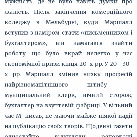
мужність, де не було навіть думки про
жалість. Після закінчення комерційного
коледжу в Мельбурні, куди Маршалл
вступив з наміром стати «письменником і
бухгалтером», він намагався знайти
роботу, що було вкрай нелегко у час
економічної кризи кінця 20-х pp. У 20—30-
х pp. Маршалл змінив низку професій
найрізноманітнішого штибу —
муніципальний клерк, нічний сторож,
бухгалтер на взуттєвій фабриці. У вільний
час М. писав, не маючи майже ніякої надії
на публікацію своїх творів. Щоденні газети
одностайно відхиляли репортажі