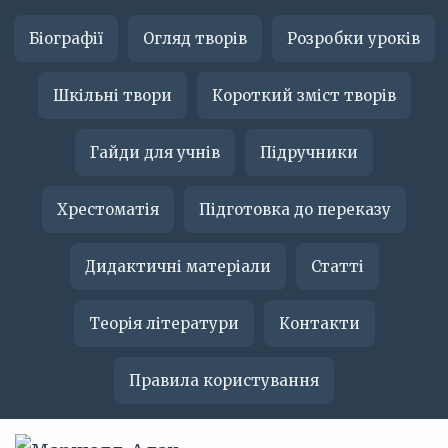
Біографії
Огляд творів
Розробки уроків
Шкільні твори
Короткий зміст творів
Гайди для учнів
Підручники
Хрестоматія
Підготовка до переказу
Дидактичні матеріали
Статті
Теорія літератури
Контакти
Правила користування