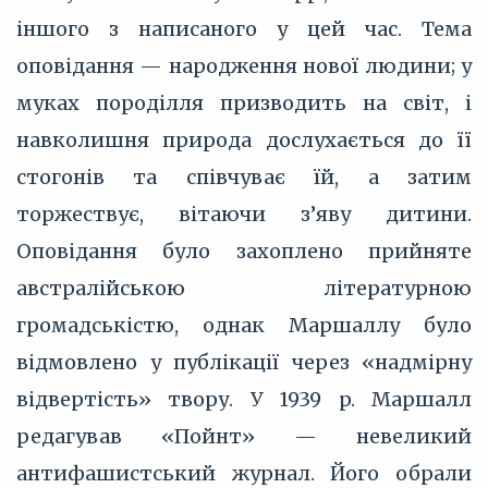
іншого з написаного у цей час. Тема
оповідання — народження нової людини; у
муках породілля призводить на світ, і
навколишня природа дослухається до її
стогонів та співчуває їй, а затим
торжествує, вітаючи з’яву дитини.
Оповідання було захоплено прийняте
австралійською літературною
громадськістю, однак Маршаллу було
відмовлено у публікації через «надмірну
відвертість» твору. У 1939 p. Маршалл
редагував «Пойнт» — невеликий
антифашистський журнал. Його обрали