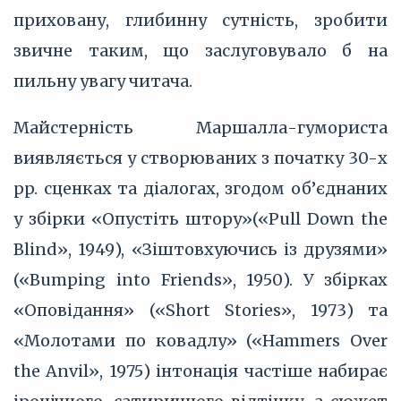
приховану, глибинну сутність, зробити
звичне таким, що заслуговувало б на
пильну увагу читача.
Майстерність Маршалла-гумориста
виявляється у створюваних з початку 30-х
pp. сценках та діалогах, згодом об’єднаних
у збірки «Опустіть штору»(«Pull Down the
Blind», 1949), «Зіштовхуючись із друзями»
(«Bumping into Friends», 1950). У збірках
«Оповідання» («Short Stories», 1973) та
«Молотами по ковадлу» («Hammers Over
the Anvil», 1975) інтонація частіше набирає