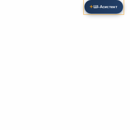
✦
ШІ‑Асистент
Пошук на сайті
Методика та розробки уроків
Фундаментом
zarlit.com
(з 2008 року) є фахові
розробки уроків
та
методика викладання
зарубіжної
літератури. Навколо цього базису формується
комплексна підтримка вчителя: від
планів-
конспектів
до
дидактичних матеріалів
, що
відповідають сучасним стандартам освіти та
програмам НУШ.
Супровідні навчальні ресурси
Для якісного засвоєння матеріалу ми пропонуємо
розгалужену систему допоміжних ресурсів:
біографії
письменників
, аналітичні
рецензії на твори
,