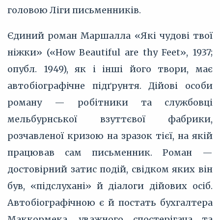
головою Ліги письменників.
Єдиний роман Маршалла «Які чудові твої
ніжки» («How Beautiful are thy Feet», 1937;
опубл. 1949), як і інші його твори, має
автобіографічне підґрунтя. Дійові особи
роману — робітники та службовці
мельбурнської взуттєвої фабрики,
розчавленої кризою на зразок тієї, на якій
працював сам письменник. Роман —
достовірний затис подій, свідком яких він
був, «підслухані» й діалоги дійових осіб.
Автобіографічною є й постать бухгалтера
Маккормека, уважного спостерігача та