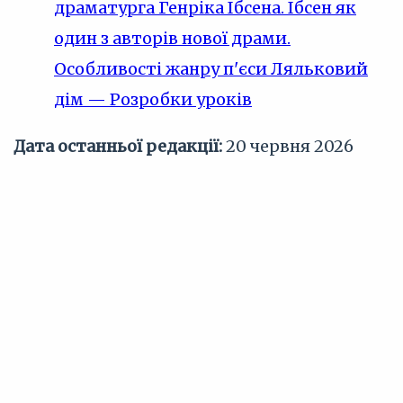
драматурга Генріка Ібсена. Ібсен як
один з авторів нової драми.
Особливості жанру п'єси Ляльковий
дім — Розробки уроків
Дата останньої редакції:
20 червня 2026