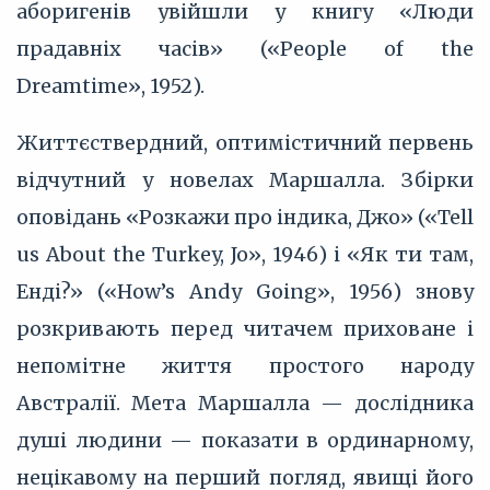
аборигенів увійшли у книгу «Люди
прадавніх часів» («People of the
Dreamtime», 1952).
Життєствердний, оптимістичний первень
відчутний у новелах Маршалла. Збірки
оповідань «Розкажи про індика, Джо» («Tell
us About the Turkey, Jo», 1946) і «Як ти там,
Енді?» («How’s Andy Going», 1956) знову
розкривають перед читачем приховане і
непомітне життя простого народу
Австралії. Мета Маршалла — дослідника
душі людини — показати в ординарному,
нецікавому на перший погляд, явищі його