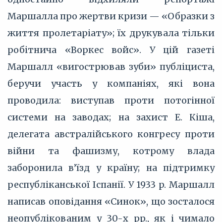
Маршалла про жертви кризи — «Образки з
життя пролетаріату»; їх друкувала тільки
робітнича «Воркес войс». У цій газеті
Маршалл «вигострював зуби» публіциста,
беручи участь у компаніях, які вона
проводила: виступав проти потогінної
системи на заводах; на захист Е. Кіша,
делегата австралійського конгресу проти
війни та фашизму, котрому влада
заборонила в’їзд у країну; на підтримку
республіканської Іспанії. У 1933 p. Маршалл
написав оповідання «Синок», що зосталося
неопублікованим у 30-х pp., як і чимало