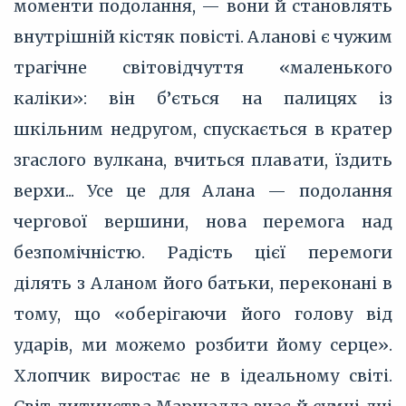
моменти подолання, — вони й становлять
внутрішній кістяк повісті. Аланові є чужим
трагічне світовідчуття «маленького
каліки»: він б’ється на палицях із
шкільним недругом, спускається в кратер
згаслого вулкана, вчиться плавати, їздить
верхи... Усе це для Алана — подолання
чергової вершини, нова перемога над
безпомічністю. Радість цієї перемоги
ділять з Аланом його батьки, переконані в
тому, що «оберігаючи його голову від
ударів, ми можемо розбити йому серце».
Хлопчик виростає не в ідеальному світі.