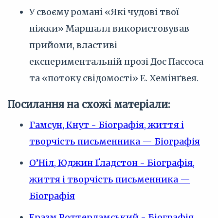
У своєму романі «Які чудові твої
ніжки» Маршалл використовував
прийоми, властиві
експериментальній прозі Дос Пассоса
та «потоку свідомості» Е. Хемінґвея.
Посилання на схожі матеріали:
Гамсун, Кнут - Біографія, життя і
творчість письменника — Біографія
О’Ніл, Юджин Ґладстон - Біографія,
життя і творчість письменника —
Біографія
Еразм Роттердамський - Біографія,