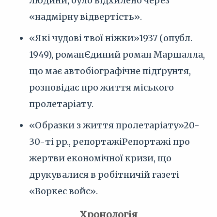
людини, було відхилено через
«надмірну відвертість».
«Які чудові твої ніжки»
1937 (опубл.
1949), роман
Єдиний роман Маршалла,
що має автобіографічне підґрунтя,
розповідає про життя міського
пролетаріату.
«Образки з життя пролетаріату»
20-
30-ті pp., репортажі
Репортажі про
жертви економічної кризи, що
друкувалися в робітничій газеті
«Воркес войс».
Хронологія