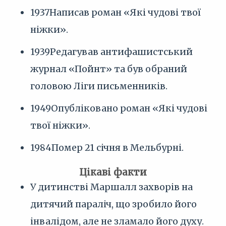
1937
Написав роман «Які чудові твої
ніжки».
1939
Редагував антифашистський
журнал «Пойнт» та був обраний
головою Ліги письменників.
1949
Опубліковано роман «Які чудові
твої ніжки».
1984
Помер 21 січня в Мельбурні.
Цікаві факти
У дитинстві Маршалл захворів на
дитячий параліч, що зробило його
інвалідом, але не зламало його духу.