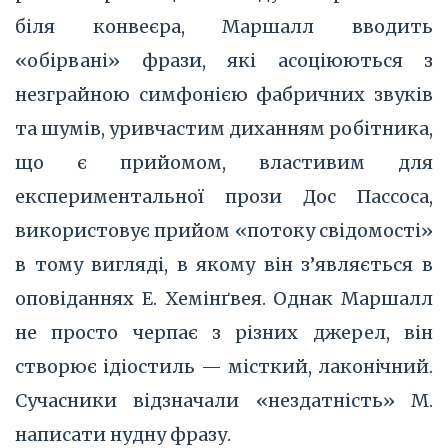
біля конвеєра, Маршалл вводить
«обірвані» фрази, які асоціюються з
незграйною симфонією фабричних звуків
та шумів, уривчастим диханням робітника,
що є прийомом, властивим для
експериментальної прози Дос Пассоса,
використовує прийом «потоку свідомості»
в тому вигляді, в якому він з’являється в
оповіданнях Е. Хемінґвея. Однак Маршалл
не просто черпає з різних джерел, він
створює ідіостиль — місткий, лаконічний.
Сучасники відзначали «нездатність» М.
написати нудну фразу.