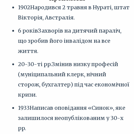
1902
Народився 2 травня в Нураті, штат
Вікторія, Австралія.
6 років
Захворів на дитячий параліч,
що зробив його інвалідом на все
життя.
20-30-ті pp.
Змінив низку професій
(муніципальний клерк, нічний
сторож, бухгалтер) під час економічної
кризи.
1933
Написав оповідання «Синок», яке
залишилося неопублікованим у 30-х
pp.