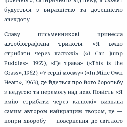
іронічного, сатиричного відтінку, а сюжет
будується з виразністю та дотепністю
анекдоту.
Славу письменникові принесла
автобіографічна трилогія: «Я вмію
стрибати через калюжі» («І Can Jump
Puddles», 1955), «Це трава» («This is the
Grass», 1962), «У серці моєму» («In Mine Own
Heart», 1963), де йдеться про його боротьбу
з недугою та перемогу над нею. Повість «Я
вмію стрибати через калюжі» визнана
самим автором найкращим твором, це —
попри хворобу — повернення до світлого