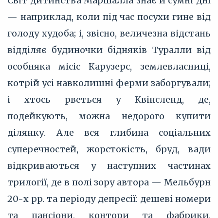
Світ дитинства Маршалла знає й сумні дні
— наприклад, коли під час посухи гине від
голоду худоба; і, звісно, величезна відстань
відділяє будиночки бідняків Туралли від
особняка місіс Карузерс, землевласниці,
котрій усі навколишні ферми заборгували;
і хтось рветься у Квінсленд, де,
подейкують, можна недорого купити
ділянку. Але вся глибина соціальних
суперечностей, жорстокість, бруд, вади
відкриваються у наступних частинах
трилогії, де в полі зору автора — Мельбурн
20-х pp. та періоду депресії: дешеві номери
та пансіони, контори та фабрики,