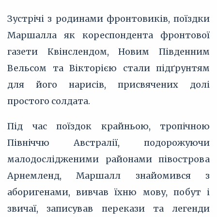
Зустрічі з родинами фронтовиків, поїздки
Маршалла як кореспондента фронтової
газети Квінслендом, Новим Південним
Вельсом та Вікторією стали підґрунтям
для його нарисів, присвячених долі
простого солдата.
Під час поїздок крайньою, тропічною
Північчю Австралії, подорожуючи
малодослідженими районами півострова
Арнемленд, Маршалл знайомився з
аборигенами, вивчав їхню мову, побут і
звичаї, записував перекази та легенди