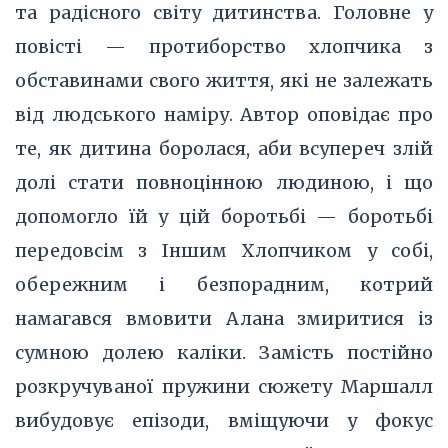
та радісного світу дитинства. Головне у
повісті — протиборство хлопчика з
обставинами свого життя, які не залежать
від людського наміру. Автор оповідає про
те, як дитина боролася, аби всупереч злій
долі стати повноцінною людиною, і що
допомогло їй у цій боротьбі — боротьбі
передовсім з Іншим Хлопчиком у собі,
обережним і безпорадним, котрий
намагався вмовити Алана змиритися із
сумною долею каліки. Замість постійно
розкручуваної пружини сюжету Маршалл
вибудовує епізоди, вміщуючи у фокус