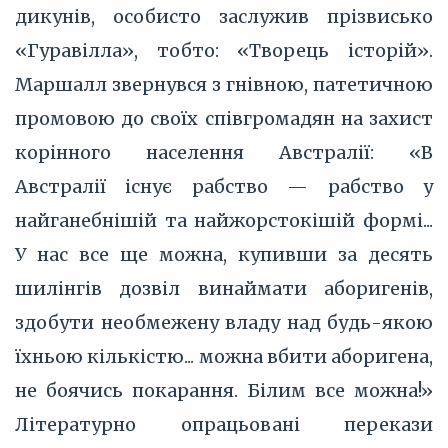
дикунів, особисто заслужив прізвисько
«Гуравілла», тобто: «Творець історій».
Маршалл звернувся з гнівною, патетичною
промовою до своїх співгромадян на захист
корінного населення Австралії: «В
Австралії існує рабство — рабство у
найганебнішій та найжорстокішій формі...
У нас все ще можна, купивши за десять
шилінгів дозвіл винаймати аборигенів,
здобути необмежену владу над будь-якою
їхньою кількістю... можна вбити аборигена,
не боячись покарання. Білим все можна!»
Літературно опрацьовані перекази