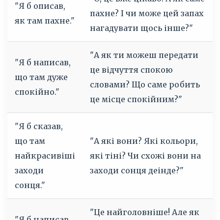
"Я б описав,
пахне? І чи може цей запах
як там пахне."
нагадувати щось інше?"
"А як ти можеш передати
"Я б написав,
це відчуття спокою
що там дуже
словами? Що саме робить
спокійно."
це місце спокійним?"
"Я б сказав,
що там
"А які вони? Які кольори,
найкрасивіші
які тіні? Чи схожі вони на
заходи
заходи сонця деінде?"
сонця."
"Це найголовніше! Але як
"Я б написав,