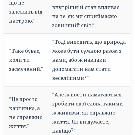
що це
внутрішній стан впливає
залежить від
на те, як ми сприймаємо
настрою."
зовнішній світ."
"Тоді виходить, що природа
"Таке буває,
може бути сумною разом з
коли ти
нами, або ж навпаки —
засмучений."
допомагати нам стати
веселішими?"
"Але ж поети намагаються
"Це просто
зробити свої слова такими
картинка, а
ж живими, як справжнє
не справжнє
життя. Як ви думаєте,
життя."
навіщо?"