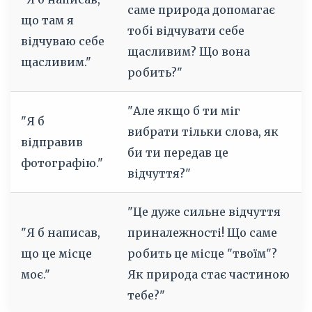
саме природа допомагає
що там я
тобі відчувати себе
відчуваю себе
щасливим? Що вона
щасливим."
робить?"
"Але якщо б ти міг
"Я б
вибрати тільки слова, як
відправив
би ти передав це
фотографію."
відчуття?"
"Це дуже сильне відчуття
"Я б написав,
приналежності! Що саме
що це місце
робить це місце "твоїм"?
моє."
Як природа стає частиною
тебе?"