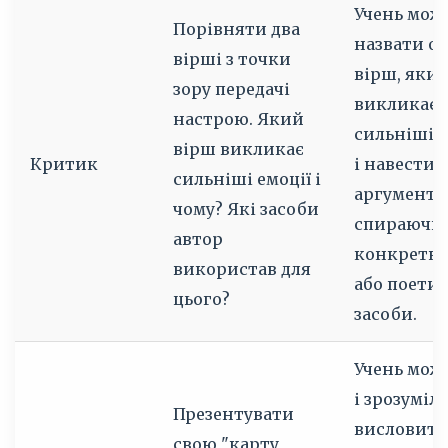
Учень мож
Порівняти два
назвати о
вірші з точки
вірш, яки
зору передачі
викликає
настрою. Який
сильніші е
вірш викликає
Критик
і навести 1
сильніші емоції і
аргументи
чому? Які засоби
спираючис
автор
конкретні
використав для
або поети
цього?
засоби.
Учень може
і зрозуміл
Презентувати
висловити
свою "карту