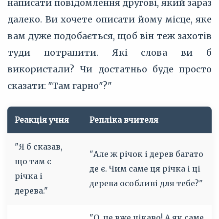
написати повідомлення другові, який зараз
далеко. Ви хочете описати йому місце, яке
вам дуже подобається, щоб він теж захотів
туди потрапити. Які слова ви б
використали? Чи достатньо буде просто
сказати: "Там гарно"?"
Реакція учня
Репліка вчителя
"Я б сказав,
"Але ж річок і дерев багато
що там є
де є. Чим саме ця річка і ці
річка і
дерева особливі для тебе?"
дерева."
"О, це вже цікаво! А як саме