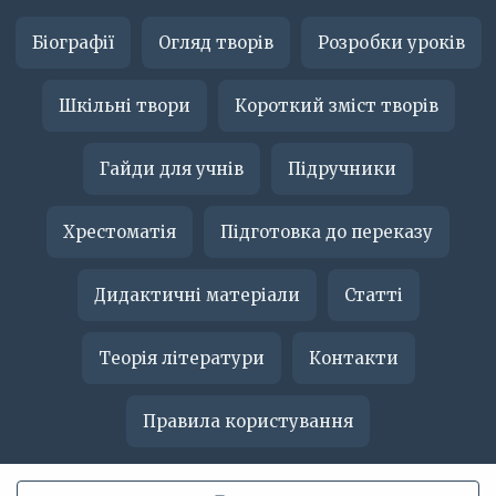
Біографії
Огляд творів
Розробки уроків
Шкільні твори
Короткий зміст творів
Гайди для учнів
Підручники
Хрестоматія
Підготовка до переказу
Дидактичні матеріали
Статті
Теорія літератури
Контакти
Правила користування