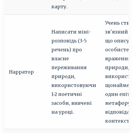
карту.
Учень ств
Написати міні-
зв'язний т
розповідь (3-5
що описує
речень) про
особисте
власне
враження 
переживання
природи,
Нарратор
природи,
використ
використовуючи
щонайме
1-2 поетичні
один епіте
засоби, вивчені
метафору,
на уроці.
відповідає
контексту