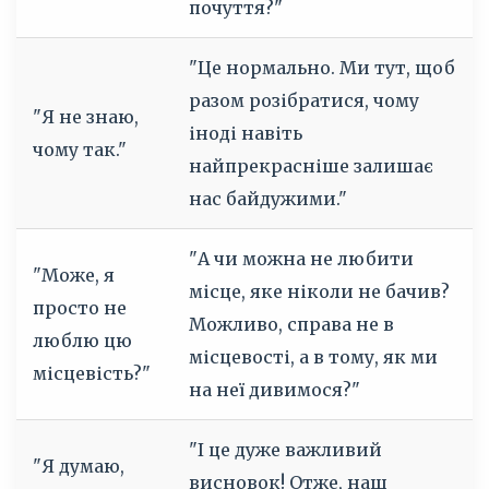
почуття?"
"Це нормально. Ми тут, щоб
разом розібратися, чому
"Я не знаю,
іноді навіть
чому так."
найпрекрасніше залишає
нас байдужими."
"А чи можна не любити
"Може, я
місце, яке ніколи не бачив?
просто не
Можливо, справа не в
люблю цю
місцевості, а в тому, як ми
місцевість?"
на неї дивимося?"
"І це дуже важливий
"Я думаю,
висновок! Отже, наш