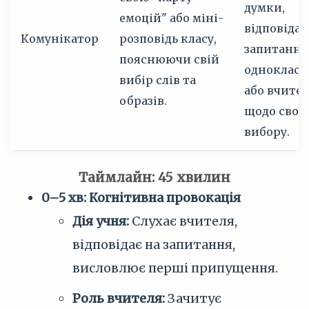
думки,
емоцій" або міні-
відповіда
Комунікатор
розповідь класу,
запитання
пояснюючи свій
однокласн
вибір слів та
або вчите
образів.
щодо свог
вибору.
Таймлайн: 45 хвилин
0–5 хв: Когнітивна провокація
Дія учня:
Слухає вчителя,
відповідає на запитання,
висловлює перші припущення.
Роль вчителя:
Зачитує