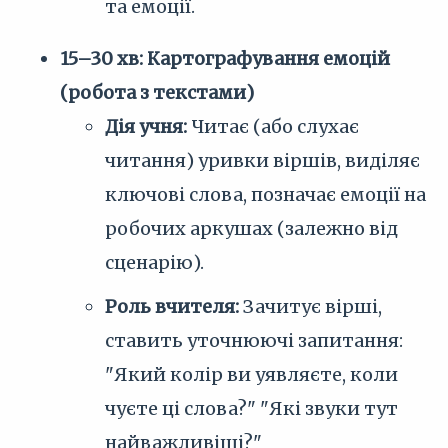
та емоції.
15–30 хв: Картографування емоцій
(робота з текстами)
Дія учня:
Читає (або слухає
читання) уривки віршів, виділяє
ключові слова, позначає емоції на
робочих аркушах (залежно від
сценарію).
Роль вчителя:
Зачитує вірші,
ставить уточнюючі запитання:
"Який колір ви уявляєте, коли
чуєте ці слова?" "Які звуки тут
найважливіші?"