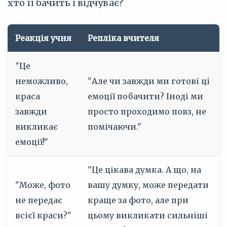
хто її бачить і відчуває?
Реакція учня
Репліка вчителя
"Це
неможливо,
"Але чи завжди ми готові ці
краса
емоції побачити? Іноді ми
завжди
просто проходимо повз, не
викликає
помічаючи."
емоції!"
"Це цікава думка. А що, на
"Може, фото
вашу думку, може передати
не передає
краще за фото, але при
всієї краси?"
цьому викликати сильніші