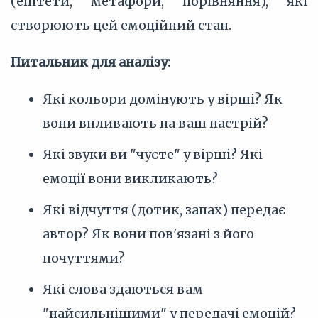
(епітети, метафори, порівняння), які
створюють цей емоційний стан.
Питальник для аналізу:
Які кольори домінують у вірші? Як
вони впливають на ваш настрій?
Які звуки ви "чуєте" у вірші? Які
емоції вони викликають?
Які відчуття (дотик, запах) передає
автор? Як вони пов'язані з його
почуттями?
Які слова здаються вам
"найсильнішими" у передачі емоцій?