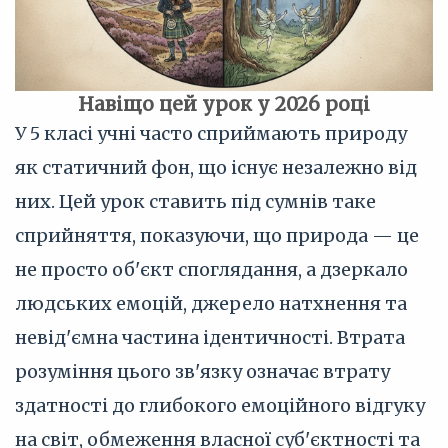
Навіщо цей урок у 2026 році
У 5 класі учні часто сприймають природу
як статичний фон, що існує незалежно від
них. Цей урок ставить під сумнів таке
сприйняття, показуючи, що природа — це
не просто об'єкт споглядання, а дзеркало
людських емоцій, джерело натхнення та
невід'ємна частина ідентичності. Втрата
розуміння цього зв'язку означає втрату
здатності до глибокого емоційного відгуку
на світ, обмеження власної суб'єктності та