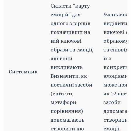
Скласти "карту
емоцій" для
Учень може
одного з віршів,
виділити 3
позначивши на
ключові о
ній ключові
обраному 
образи та емоції,
та співвід
які вони
їх з
викликають.
конкретн
Системник
Визначити, як
емоціями. 
поетичні засоби
може пояс
(епітети,
як 1-2 поет
метафори,
засоби
порівняння)
допомага
допомагають
створити 
створити цю
емоції.