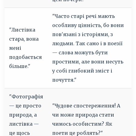
"Часто старі речі мають
особливу цінність, бо вони
"Листівка
пов'язані з історіями, з
стара, вона
людьми. Так само і в поезії
мені
— слова можуть бути
подобається
простими, але вони несуть
більше."
у собі глибокий зміст і
почуття."
"Фотографія
— це просто
"Чудове спостереження! А
природа, а
чи може природа стати
листівка —
чимось особистим? Як
це щось
поети це роблять?"