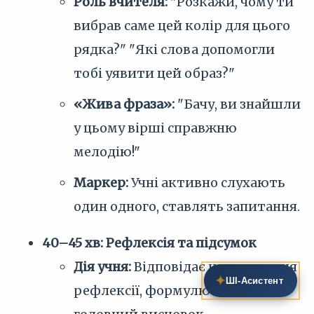
Роль вчителя:
"Розкажи, чому ти
вибрав саме цей колір для цього
рядка?" "Які слова допомогли
тобі уявити цей образ?"
«Жива фраза»:
"Бачу, ви знайшли
у цьому вірші справжню
мелодію!"
Маркер:
Учні активно слухають
один одного, ставлять запитання.
40–45 хв: Рефлексія та підсумок
Дія учня:
Відповідає на запитання
✦
ШІ‑Асистент
рефлексії, формулює свій