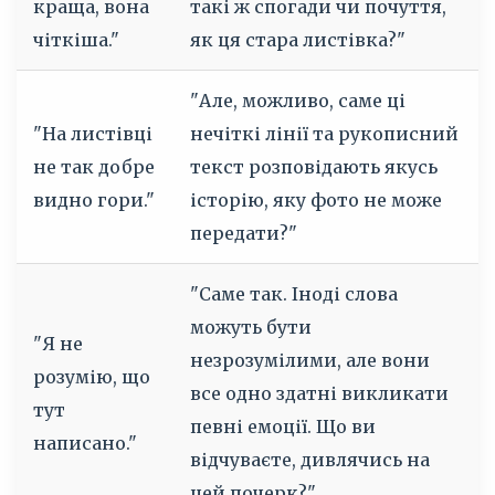
краща, вона
такі ж спогади чи почуття,
чіткіша."
як ця стара листівка?"
"Але, можливо, саме ці
"На листівці
нечіткі лінії та рукописний
не так добре
текст розповідають якусь
видно гори."
історію, яку фото не може
передати?"
"Саме так. Іноді слова
можуть бути
"Я не
незрозумілими, але вони
розумію, що
все одно здатні викликати
тут
певні емоції. Що ви
написано."
відчуваєте, дивлячись на
цей почерк?"