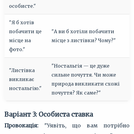
особисте."
"Я б хотів
побачити це
"А ви б хотіли побачити
місце на
місце з листівки? Чому?"
фото."
"Ностальгія — це дуже
"Листівка
сильне почуття. Чи може
викликає
природа викликати схожі
ностальгію."
почуття? Як саме?"
Варіант 3: Особиста ставка
Провокація:
"Уявіть, що вам потрібно