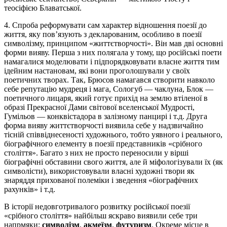
теосіфією Блаватської.
4. Спроба реформувати сам характер відношення поезії до
життя, яку пов’язують з декларованим, особливо в поезії
символізму, принципом «життєтворчості». Він мав дві основні
форми вияву. Перша з них полягала у тому, що російські поети
намагалися моделювати і підпорядковувати власне життя тим
ідейним настановам, які вони проголошували у своїх
поетичних творах. Так, Брюсов намагався створити навколо
себе репутацію мудреця і мага, Сологуб — чаклуна, Блок —
поетичного лицаря, який готує прихід на землю втіленої в
образі Прекрасної Дами світової вселенської Мудрості,
Гумільов — конквістадора в залізному панцирі і т.д. Друга
форма вияву життєтворчості виявила себе у надзвичайно
тісній співвіднесеності художнього, тобто уявного і реального,
біографічного елементу в поезії представників «срібного
століття». Багато з них не просто переносили у вірші
біографічні обставини свого життя, але й міфологізували їх (як
символісти), використовували власні художні твори як
знаряддя прихованої полеміки і зведення «біографічних
рахунків» і т.д.
В історії недовготривалого розвитку російської поезії
«срібного століття» найбільш яскраво виявили себе три
напрмяки:
символізм
,
акмеїзм
,
футуризм
. Окреме місце в