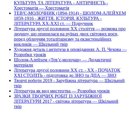
КУЛЬТУРА ТА ЛІТЕРАТУРА - АНТИЧНІСТЬ -
Хрестоматія — Хрестоматія
ТЕВ'Є-МОЛОЧНИК (1894-1914) - ШОЛОМ-АЛЕЙХЕМ
1859-1916 - ЖИТТЯ. ІСТОРІЯ. КУЛЬТУРА -
ЛІТЕРАТУРА ХХ-ХХІ ст. — Підручник
Література другої половини XX століття — розмова про
людину, що опинилася на руїнах двох світових воєн,
перед обличчям тоталітаризму та екзистенційних
викликів — Шкільний твір
Художня деталь і антитеза в оповіданнях А. П. Чехова —
Розробки уроків
Шолом-Алейхем «Тев’є-молочар» — Дидактичні
матеріали
Література другої половини XX ст. - XX - ПОЧАТОК
XXI СТОЛІТЬ - підготовка до ЗНО та ДПА — ЗНО
Творчі роботи 2019 - Зарубіжна література — Шкільний
твір
Література як вид мистецтва — Розробки уроків
ЗРАЗКИ ТВОРЧИХ РОБІТ ІЗ ЗАРУБІЖНОЇ
ЛІТЕРАТУРИ 2017 - світова література — Шкільний
твір