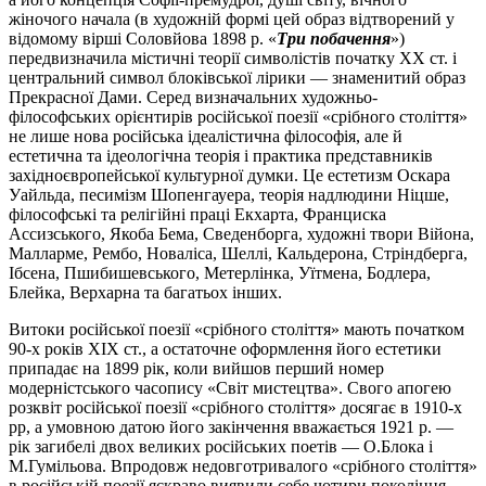
жіночого начала (в художній формі цей образ відтворений у
відомому вірші Соловйова 1898 р. «
Три побачення
»)
передвизначила містичні теорії символістів початку ХХ ст. і
центральний символ блоківської лірики — знаменитий образ
Прекрасної Дами. Серед визначальних художньо-
філософських орієнтирів російської поезії «срібного століття»
не лише нова російська ідеалістична філософія, але й
естетична та ідеологічна теорія і практика представників
західноєвропейської культурної думки. Це естетизм Оскара
Уайльда, песимізм Шопенгауера, теорія надлюдини Ніцше,
філософські та релігійні праці Екхарта, Франциска
Ассизського, Якоба Бема, Сведенборга, художні твори Війона,
Малларме, Рембо, Новаліса, Шеллі, Кальдерона, Стріндберга,
Ібсена, Пшибишевського, Метерлінка, Уїтмена, Бодлера,
Блейка, Верхарна та багатьох інших.
Витоки російської поезії «срібного століття» мають початком
90-х років ХІХ ст., а остаточне оформлення його естетики
припадає на 1899 рік, коли вийшов перший номер
модерністського часопису «Світ мистецтва». Свого апогею
розквіт російської поезії «срібного століття» досягає в 1910-х
рр, а умовною датою його закінчення вважається 1921 р. —
рік загибелі двох великих російських поетів — О.Блока і
М.Гумільова. Впродовж недовготривалого «срібного століття»
в російській поезії яскраво виявили себе чотири покоління