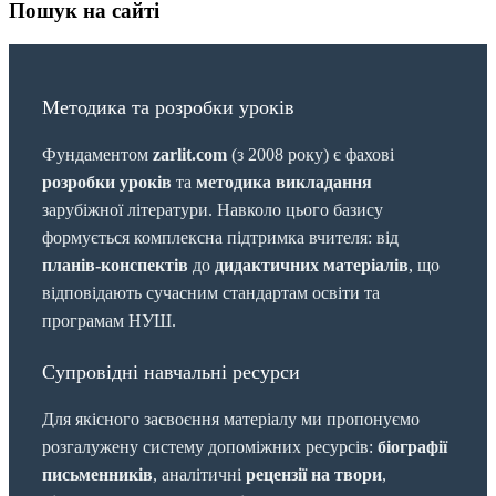
Пошук на сайті
Методика та розробки уроків
Фундаментом
zarlit.com
(з 2008 року) є фахові
розробки уроків
та
методика викладання
зарубіжної літератури. Навколо цього базису
формується комплексна підтримка вчителя: від
планів-конспектів
до
дидактичних матеріалів
, що
відповідають сучасним стандартам освіти та
програмам НУШ.
Супровідні навчальні ресурси
Для якісного засвоєння матеріалу ми пропонуємо
розгалужену систему допоміжних ресурсів:
біографії
письменників
, аналітичні
рецензії на твори
,