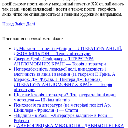
російському поетичному моедрнізмі початку ХХ ст. займають
так звані «
нові селянські
» поети а також поети, творчість
яких чітко не співвідноситься з певним художнім напрямком.
Назад
Зміст
Далі
Посилання на схожі матеріали:
Д. Мільтон — поет і публіцист - ЛІТЕРАТУРА АНГЛІЇ.
ДЖОН МІЛЬТОН — Теорія літератури
Джером Девід Селінджер - ЛІТЕРАТУРА
АНГЛОМОВНИХ КРАЇН — Теорія літератури
Непередбаченість людської долі, випадковість і
алогічність зв'язків і взаємин (за творами Г. Гріна, А.
Мердок, Дж. Фаулза, Г. Пінтера Дж. Барнса) -
ЛІТЕРАТУРА АНГЛОМОВНИХ КРАЇН — Теорія
літератури
Що таке історія літератури? Література та інші види
мистецтва — Шкільний твір
Психологія та література (на матеріалі повісті Ар.
Шніцлера «Фрідолін») — Стаття
«Відлига» в Росії - «Література відлиги» в Росії —
Реферат
ДАВНЬОГРЕЦЬКА МІФОЛОГІЯ - ДАВНЬОГРЕЦЬКА