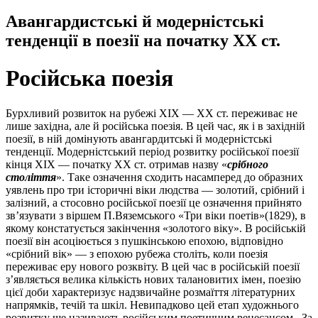
Авангардистські й модерністські
тенденції в поезії на початку ХХ ст.
Російська поезія
Бурхливий розвиток на рубежі ХІХ — ХХ ст. переживає не
лише західна, але й російська поезія. В цей час, як і в західній
поезії, в ній домінують авангардитські й модерністські
тенденції. Модерністський період розвитку російської поезії
кінця ХІХ — початку ХХ ст. отримав назву «
срібного
століття
». Таке означення сходить насамперед до образних
уявлень про три історичні віки людства — золотий, срібний і
залізний, а стосовно російської поезії це означення прийнято
зв’язувати з віршем П.Вяземського «Три віки поетів»(1829), в
якому констатується закінчення «золотого віку». В російській
поезії він асоціюється з пушкінською епохою, відповідно
«срібний вік» — з епохою рубежа століть, коли поезія
переживає еру нового розквіту. В цей час в російській поезії
з’являється велика кількість нових талановитих імен, поезію
цієї доби характеризує надзвичайне розмаїття літературних
напрямків, течій та шкіл. Невипадково цей етап художнього
розвитку ще називають російським поетичним ренесансом.. За