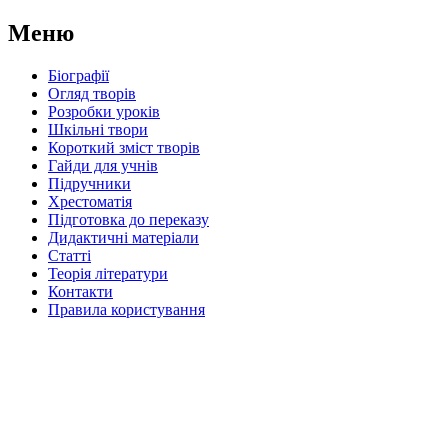
Меню
Біографії
Огляд творів
Розробки уроків
Шкільні твори
Короткий зміст творів
Гайди для учнів
Підручники
Хрестоматія
Підготовка до переказу
Дидактичні матеріали
Статті
Теорія літератури
Контакти
Правила користування