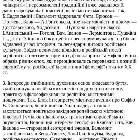
«відкриті» і переосмислені традиційні і вже, здавалося б,
давно «зрозумілі» і пояснені російські письменники. Так,
Б.Садовський і Бальмонт відкривали Фєта, Брюсов —
Тютчева, Блок — А.Григорьєва, поети-символісти в цілому —
Достоєвського, Ходасєвич — Пушкіна і Баратинського,
І.Анненський — Гоголя, Вяч. Іванов — Лєрмонтова, Пушкіна
і т.д. і т.п. З іншого боку, цей інтерес спрямовувався і на більш
віддалені у часі історичні та легендарні витоки російської
культури. Звідси величезна кількість в російській поезії
«срібного століття» історичних, фольклорних та міфологічних
образів різних епох, які переоцінювались переважно з позицій
європеїзму та російської ідеалістичної філософії початку ХХ
ст.
3. Інтерес до глибинних, духовних основ людського буття,
який спонукав російсьских поетів поєднувати поетичну
практику з філософськими та релігійно-містичними
пошуками. Так, Блок інтерпретує містичне вчення про Софію
В. Соловйова, Бєлий вивчає Упанішади, а пізніше
захоплюється новітньою західноєвропейською містикою,
Брюсов і Гумільов цікавляться трактатами європейських
окультистів, Волошина інтересує теософія і Бхагват Гіта, Вяч.
Іванова — стародавні езотеричні вчення, Бальмонт
заглиблюється в Зенд-Авесту, Лао-Цзи, індуїзм, буддизм,
російське сектанство, Сєвєрянін — містикою Тібету і