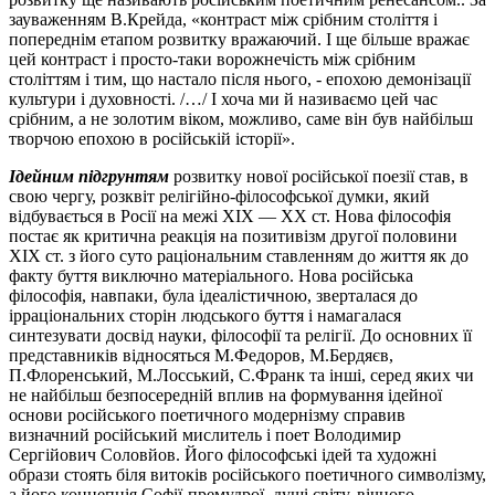
зауваженням В.Крейда, «контраст між срібним століття і
попереднім етапом розвитку вражаючий. І ще більше вражає
цей контраст і просто-таки ворожнечість між срібним
століттям і тим, що настало після нього, - епохою демонізації
культури і духовності. /…/ І хоча ми й називаємо цей час
срібним, а не золотим віком, можливо, саме він був найбільш
творчою епохою в російській історії».
Ідейним підгрунтям
розвитку нової російської поезії став, в
свою чергу, розквіт релігійно-філософської думки, який
відбувається в Росії на межі ХІХ — ХХ ст. Нова філософія
постає як критична реакція на позитивізм другої половини
ХІХ ст. з його суто раціональним ставленням до життя як до
факту буття виключно матеріального. Нова російська
філософія, навпаки, була ідеалістичною, зверталася до
ірраціональних сторін людського буття і намагалася
синтезувати досвід науки, філософії та релігії. До основних її
представників відносяться М.Федоров, М.Бердяєв,
П.Флоренський, М.Лосський, С.Франк та інші, серед яких чи
не найбільш безпосередній вплив на формування ідейної
основи російського поетичного модернізму справив
визначний російський мислитель і поет Володимир
Сергійович Соловйов. Його філософські ідей та художні
образи стоять біля витоків російського поетичного символізму,
а його концепція Софії-премудрої, душі світу, вічного