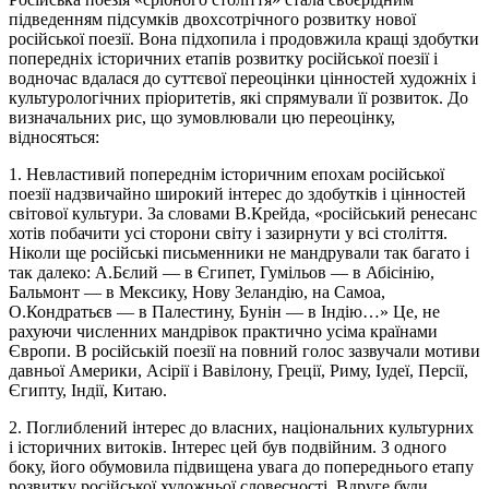
підведенням підсумків двохсотрічного розвитку нової
російської поезії. Вона підхопила і продовжила кращі здобутки
попередніх історичних етапів розвитку російської поезії і
водночас вдалася до суттєвої переоцінки цінностей художніх і
культурологічних пріоритетів, які спрямували її розвиток. До
визначальних рис, що зумовлювали цю переоцінку,
відносяться:
1. Невластивий попереднім історичним епохам російської
поезії надзвичайно широкий інтерес до здобутків і цінностей
світової культури. За словами В.Крейда, «російський ренесанс
хотів побачити усі сторони світу і зазирнути у всі століття.
Ніколи ще російські письменники не мандрували так багато і
так далеко: А.Бєлий — в Єгипет, Гумільов — в Абісінію,
Бальмонт — в Мексику, Нову Зеландію, на Самоа,
О.Кондратьєв — в Палестину, Бунін — в Індію…» Це, не
рахуючи численних мандрівок практично усіма країнами
Європи. В російській поезії на повний голос зазвучали мотиви
давньої Америки, Асірії і Вавілону, Греції, Риму, Іудеї, Персії,
Єгипту, Індії, Китаю.
2. Поглиблений інтерес до власних, національних культурних
і історичних витоків. Інтерес цей був подвійним. З одного
боку, його обумовила підвищена увага до попереднього етапу
розвитку російської художньої словесності. Вдруге були