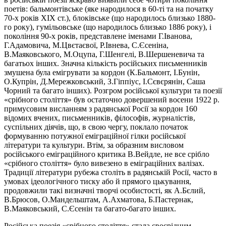
поетів: бальмонтівське (яке народилося в 60-ті та на початку
70-х років ХІХ ст.), блоківське (що народилось близько 1880-
го року), гумільовське (що народилось близько 1886 року), і
покоління 90-х років, представлене іменами Г.Іванова,
Г.Адамовича, М.Цвєтаєвої, Р.Івнева, С.Єсеніна,
В.Маяковського, М.Оцупа, Г.Шенгелі, В.Шершеневича та
багатьох інших. Значна кількість російських письменників
змушена була емігрувати за кордон (К.Бальмонт, І.Бунін,
О.Купрін, Д.Мережковський, З.Гіппіус, І.Сєвєрянін, Саша
Чорний та багато інших). Розгром російської культури та поезії
«срібного століття» був остаточно довершений восени 1922 р.
примусовим висланням з радянської Росії за кордон 160
відомих вчених, письменників, філософів, журналістів,
суспільних діячів, що, в свою чергу, поклало початок
формуванню потужної еміграційної гілки російської
літератури та культури. Втім, за образним висловом
російського еміграційного критика В.Вейдле, не все срібло
«срібного століття» було вивезено в еміграційних валізах.
Традиції літератури рубежа століть в радянській Росії, часто в
умовах ідеологічного тиску або й прямого цькування,
продовжили такі визначні творчі особистості, як А.Бєлий,
В.Брюсов, О.Мандельштам, А.Ахматова, Б.Пастернак,
В.Маяковський, С.Єсенін та багато-багато інших.
Російська поезія «срібного століття» стала своєрідним