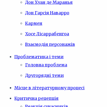
Дон Хуан де Маранья
Дон Гарсія Наварро
Кармен
Хосе Лісаррабенгоа
Взаємодія персонажів
Проблематика і теми
Головна проблема
Другорядні теми
Місце в літературному процесі
Критична рецепція
Реакція сучасників