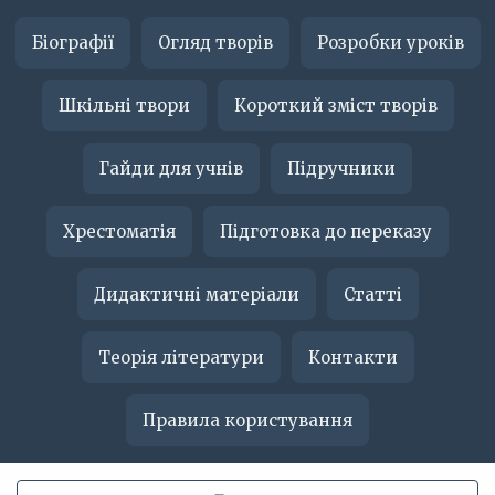
Біографії
Огляд творів
Розробки уроків
Шкільні твори
Короткий зміст творів
Гайди для учнів
Підручники
Хрестоматія
Підготовка до переказу
Дидактичні матеріали
Статті
Теорія літератури
Контакти
Правила користування