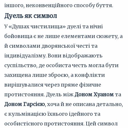
іншого, неконвенційного способу буття.
Дуель як символ
У «Душах чистилища» дуелі та нічні
бойовища є не лише елементами сюжету, а
й символами дворянської честі та
індивідуалізму. Вони відображають
суспільство, де особиста честь могла бути
захищена лише зброєю, а конфлікти
вирішувалися через пряме фізичне
протистояння. Дуель між
Доном Хуаном
та
Доном Гарсією
, хоча й не описана детально,
є кульмінацією їхнього ідейного та
особистісного протистояння. Цей символ