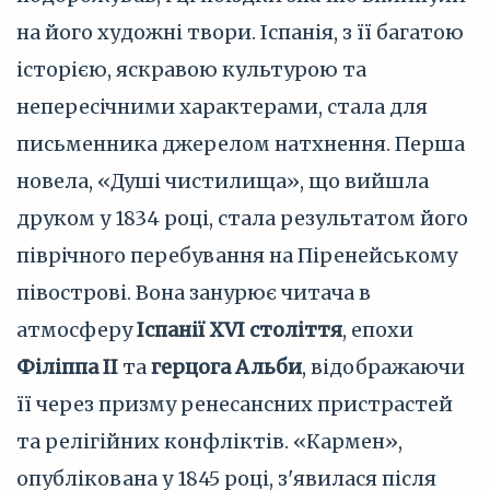
на його художні твори. Іспанія, з її багатою
історією, яскравою культурою та
непересічними характерами, стала для
письменника джерелом натхнення. Перша
новела, «Душі чистилища», що вийшла
друком у 1834 році, стала результатом його
піврічного перебування на Піренейському
півострові. Вона занурює читача в
атмосферу
Іспанії XVI століття
, епохи
Філіппа II
та
герцога Альби
, відображаючи
її через призму ренесансних пристрастей
та релігійних конфліктів. «Кармен»,
опублікована у 1845 році, з'явилася після