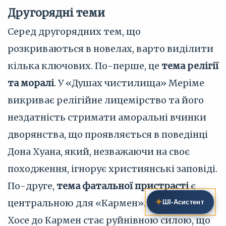
Другорядні теми
Серед другорядних тем, що
розкриваються в новелах, варто виділити
кілька ключових. По-перше, це
тема релігії
та моралі
. У «Душах чистилища» Меріме
викриває релігійне лицемірство та його
нездатність стримати аморальні вчинки
дворянства, що проявляється в поведінці
Дона Хуана, який, незважаючи на своє
походження, ігнорує християнські заповіді.
По-друге,
тема фатальної пристрасті
є
✦
центральною для «Кармен». Пристрасть
ШІ‑Асистент
Хосе до Кармен стає руйнівною силою, що