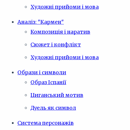
Художні прийоми і мова
Аналіз: "Кармен"
Композиція і наратив
Сюжет і конфлікт
Художні прийоми і мова
Образи і символи
Образ Іспанії
Циганський мотив
Дуель як символ
Система персонажів