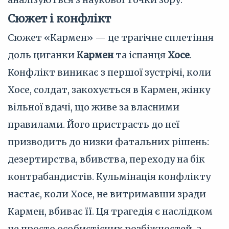
Сюжет і конфлікт
Сюжет «Кармен» — це трагічне сплетіння
доль циганки
Кармен
та іспанця
Хосе
.
Конфлікт виникає з першої зустрічі, коли
Хосе, солдат, закохується в Кармен, жінку
вільної вдачі, що живе за власними
правилами. Його пристрасть до неї
призводить до низки фатальних рішень:
дезертирства, вбивства, переходу на бік
контрабандистів. Кульмінація конфлікту
настає, коли Хосе, не витримавши зради
Кармен, вбиває її. Ця трагедія є наслідком
не просто особистісних розбіжностей, а