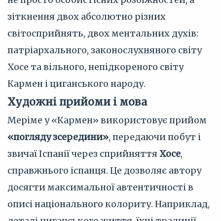
зіткнення двох абсолютно різних
світосприйнять, двох ментальних духів:
патріархального, законослухняного світу
Хосе та вільного, непідкореного світу
Кармен і циганського народу.
Художні прийоми і мова
Меріме у «Кармен» використовує прийом
«погляду зсередини»
, передаючи побут і
звичаї Іспанії через сприйняття
Хосе
,
справжнього іспанця. Це дозволяє автору
досягти максимальної автентичності в
описі національного колориту. Наприклад,
деталі циганського життя, їхні традиції,