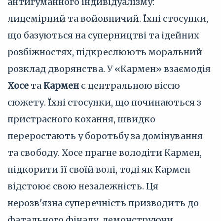
антигуманного індивідуалізму:
лицемірний та войовничий. Їхні стосунки,
що базуються на суперництві та ідейних
розбіжностях, підкреслюють моральний
розклад дворянства. У «Кармен» взаємодія
Хосе
та
Кармен
є центральною віссю
сюжету. Їхні стосунки, що починаються з
пристрасного кохання, швидко
переростають у боротьбу за домінування
та свободу. Хосе прагне володіти Кармен,
підкорити її своїй волі, тоді як Кармен
відстоює свою незалежність. Ця
нерозв'язна суперечність призводить до
фатального фіналу, демонструючи