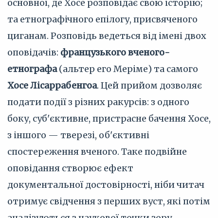
основної, де Хосе розповідає свою історію;
та етнографічного епілогу, присвяченого
циганам. Розповідь ведеться від імені двох
оповідачів:
французького вченого-
етнографа
(альтер его Меріме) та самого
Хосе Лісаррабенгоа
. Цей прийом дозволяє
подати події з різних ракурсів: з одного
боку, суб'єктивне, пристрасне бачення Хосе,
з іншого — тверезі, об'єктивні
спостереження вченого. Таке подвійне
оповідання створює ефект
документальної достовірності, ніби читач
отримує свідчення з перших вуст, які потім
аналізуються з наукової точки зору.