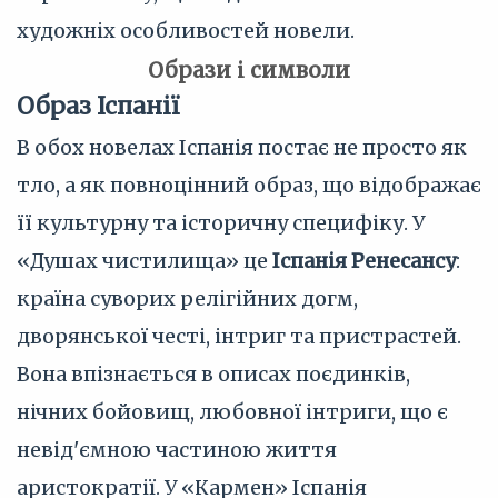
художніх особливостей новели.
Образи і символи
Образ Іспанії
В обох новелах Іспанія постає не просто як
тло, а як повноцінний образ, що відображає
її культурну та історичну специфіку. У
«Душах чистилища» це
Іспанія Ренесансу
:
країна суворих релігійних догм,
дворянської честі, інтриг та пристрастей.
Вона впізнається в описах поєдинків,
нічних бойовищ, любовної інтриги, що є
невід'ємною частиною життя
аристократії. У «Кармен» Іспанія