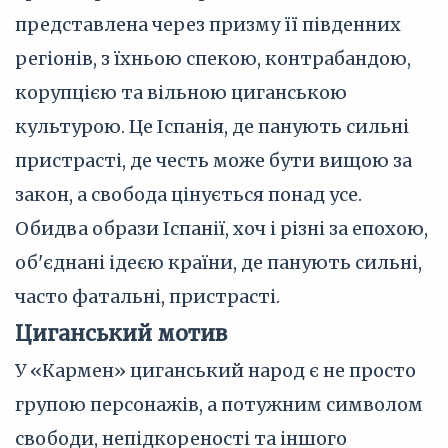
представлена через призму її південних
регіонів, з їхньою спекою, контрабандою,
корупцією та вільною циганською
культурою. Це Іспанія, де панують сильні
пристрасті, де честь може бути вищою за
закон, а свобода цінується понад усе.
Обидва образи Іспанії, хоч і різні за епохою,
об'єднані ідеєю країни, де панують сильні,
часто фатальні, пристрасті.
Циганський мотив
У «Кармен» циганський народ є не просто
групою персонажів, а потужним символом
свободи, непідкореності та іншого