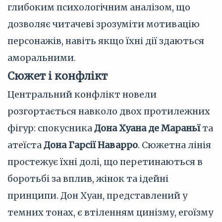
глибоким психологічним аналізом, що
дозволяє читачеві зрозуміти мотивацію
персонажів, навіть якщо їхні дії здаються
аморальними.
Сюжет і конфлікт
Центральний конфлікт новели
розгортається навколо двох протилежних
фігур: спокусника
Дона Хуана де Мараньї
та
атеїста
Дона Гарсії Наварро
. Сюжетна лінія
простежує їхні долі, що перетинаються в
боротьбі за вплив, жінок та ідейні
принципи. Дон Хуан, представлений у
темних тонах, є втіленням цинізму, егоїзму