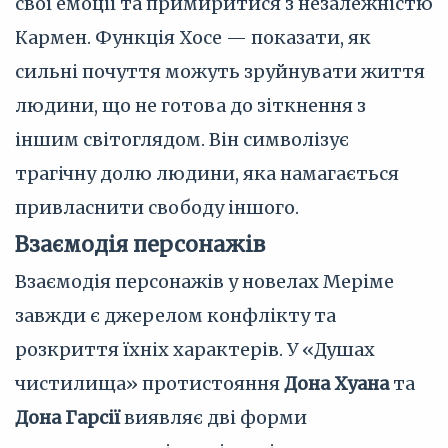
свої емоції та примиритися з незалежністю
Кармен. Функція Хосе — показати, як
сильні почуття можуть зруйнувати життя
людини, що не готова до зіткнення з
іншим світоглядом. Він символізує
трагічну долю людини, яка намагається
привласнити свободу іншого.
Взаємодія персонажів
Взаємодія персонажів у новелах Меріме
завжди є джерелом конфлікту та
розкриття їхніх характерів. У «Душах
чистилища» протистояння
Дона Хуана
та
Дона Гарсії
виявляє дві форми