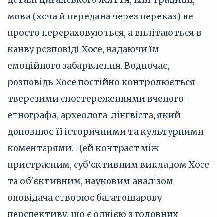
мова (хоча й передана через переказ) не
просто перераховуються, а вплітаються в
канву розповіді Хосе, надаючи їм
емоційного забарвлення. Водночас,
розповідь Хосе постійно контролюється
тверезими спостереженнями вченого-
етнографа, археолога, лінгвіста, який
доповнює її історичними та культурними
коментарями. Цей контраст між
пристрасним, суб'єктивним викладом Хосе
та об'єктивним, науковим аналізом
оповідача створює багатошарову
перспективу, що є однією з головних