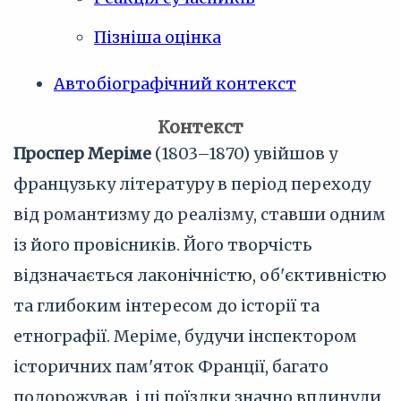
Пізніша оцінка
Автобіографічний контекст
Контекст
Проспер Меріме
(1803–1870) увійшов у
французьку літературу в період переходу
від романтизму до реалізму, ставши одним
із його провісників. Його творчість
відзначається лаконічністю, об'єктивністю
та глибоким інтересом до історії та
етнографії. Меріме, будучи інспектором
історичних пам'яток Франції, багато
подорожував, і ці поїздки значно вплинули