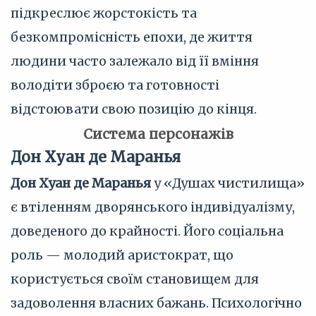
підкреслює жорстокість та
безкомпромісність епохи, де життя
людини часто залежало від її вміння
володіти зброєю та готовності
відстоювати свою позицію до кінця.
Система персонажів
Дон Хуан де Маранья
Дон Хуан де Маранья
у «Душах чистилища»
є втіленням дворянського індивідуалізму,
доведеного до крайності. Його соціальна
роль — молодий аристократ, що
користується своїм становищем для
задоволення власних бажань. Психологічно