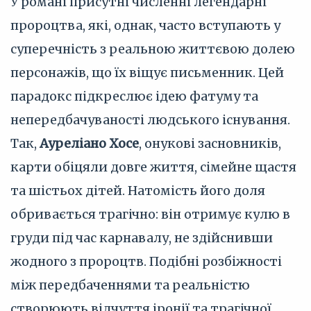
У романі присутні численні легендарні
пророцтва, які, однак, часто вступають у
суперечність з реальною життєвою долею
персонажів, що їх віщує письменник. Цей
парадокс підкреслює ідею фатуму та
непередбачуваності людського існування.
Так,
Ауреліано Хосе
, онукові засновників,
карти обіцяли довге життя, сімейне щастя
та шістьох дітей. Натомість його доля
обривається трагічно: він отримує кулю в
груди під час карнавалу, не здійснивши
жодного з пророцтв. Подібні розбіжності
між передбаченнями та реальністю
створюють відчуття іронії та трагічної