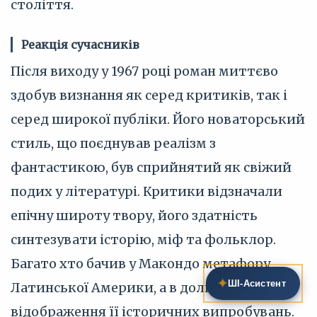
століття.
Реакція сучасників
Після виходу у 1967 році роман миттєво
здобув визнання як серед критиків, так і
серед широкої публіки. Його новаторський
стиль, що поєднував реалізм з
фантастикою, був сприйнятий як свіжий
подих у літературі. Критики відзначали
епічну широту твору, його здатність
синтезувати історію, міф та фольклор.
Багато хто бачив у Макондо метафору
✦
ШІ‑Асистент
Латинської Америки, а в долі Буендіа —
відображення її історичних випробувань.