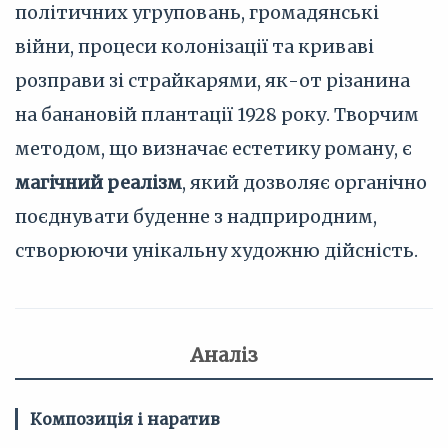
політичних угруповань, громадянські
війни, процеси колонізації та криваві
розправи зі страйкарями, як-от різанина
на банановій плантації 1928 року. Творчим
методом, що визначає естетику роману, є
магічний реалізм
, який дозволяє органічно
поєднувати буденне з надприродним,
створюючи унікальну художню дійсність.
Аналіз
Композиція і наратив