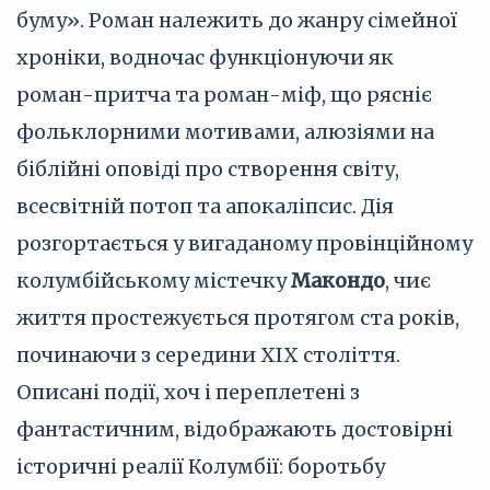
буму». Роман належить до жанру сімейної
хроніки, водночас функціонуючи як
роман-притча та роман-міф, що рясніє
фольклорними мотивами, алюзіями на
біблійні оповіді про створення світу,
всесвітній потоп та апокаліпсис. Дія
розгортається у вигаданому провінційному
колумбійському містечку
Макондо
, чиє
життя простежується протягом ста років,
починаючи з середини XIX століття.
Описані події, хоч і переплетені з
фантастичним, відображають достовірні
історичні реалії Колумбії: боротьбу