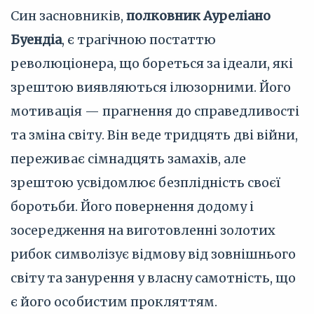
Син засновників,
полковник Ауреліано
Буендіа
, є трагічною постаттю
революціонера, що бореться за ідеали, які
зрештою виявляються ілюзорними. Його
мотивація — прагнення до справедливості
та зміна світу. Він веде тридцять дві війни,
переживає сімнадцять замахів, але
зрештою усвідомлює безплідність своєї
боротьби. Його повернення додому і
зосередження на виготовленні золотих
рибок символізує відмову від зовнішнього
світу та занурення у власну самотність, що
є його особистим прокляттям.