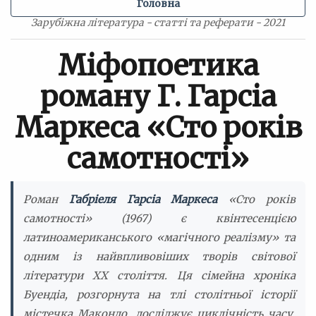
Головна
Зарубіжна література - статті та реферати - 2021
Міфопоетика
роману Г. Гарсіа
Маркеса «Сто років
самотності»
Роман
Габріеля Гарсіа Маркеса
«Сто років
самотності» (1967) є квінтесенцією
латиноамериканського «магічного реалізму» та
одним із найвпливовіших творів світової
літератури XX століття. Ця сімейна хроніка
Буендіа, розгорнута на тлі столітньої історії
містечка Макондо, досліджує циклічність часу,