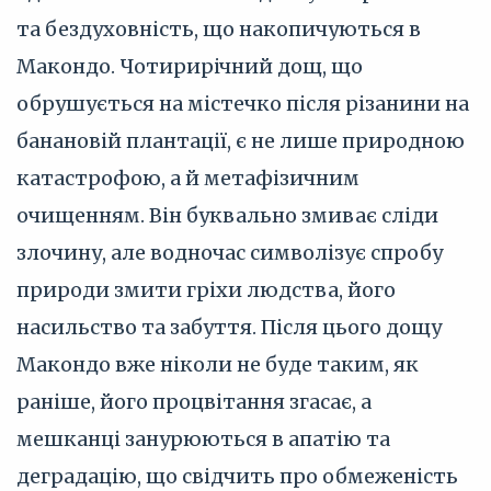
та бездуховність, що накопичуються в
Макондо. Чотирирічний дощ, що
обрушується на містечко після різанини на
банановій плантації, є не лише природною
катастрофою, а й метафізичним
очищенням. Він буквально змиває сліди
злочину, але водночас символізує спробу
природи змити гріхи людства, його
насильство та забуття. Після цього дощу
Макондо вже ніколи не буде таким, як
раніше, його процвітання згасає, а
мешканці занурюються в апатію та
деградацію, що свідчить про обмеженість