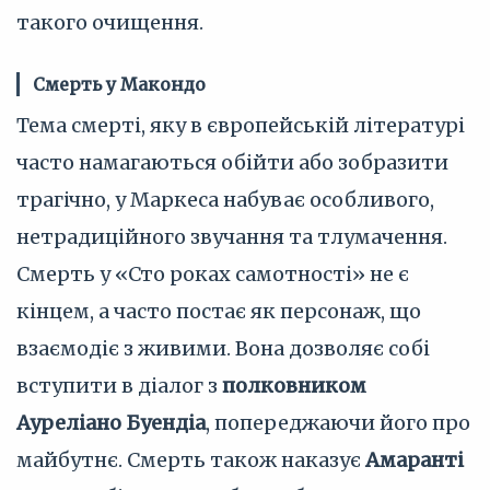
такого очищення.
Смерть у Макондо
Тема смерті, яку в європейській літературі
часто намагаються обійти або зобразити
трагічно, у Маркеса набуває особливого,
нетрадиційного звучання та тлумачення.
Смерть у «Сто роках самотності» не є
кінцем, а часто постає як персонаж, що
взаємодіє з живими. Вона дозволяє собі
вступити в діалог з
полковником
Ауреліано Буендіа
, попереджаючи його про
майбутнє. Смерть також наказує
Амаранті