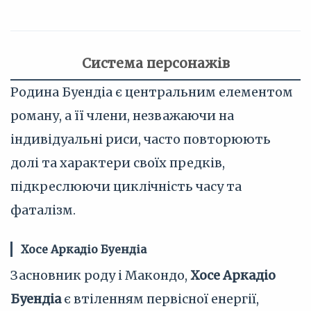
Система персонажів
Родина Буендіа є центральним елементом
роману, а її члени, незважаючи на
індивідуальні риси, часто повторюють
долі та характери своїх предків,
підкреслюючи циклічність часу та
фаталізм.
Хосе Аркадіо Буендіа
Засновник роду і Макондо,
Хосе Аркадіо
Буендіа
є втіленням первісної енергії,