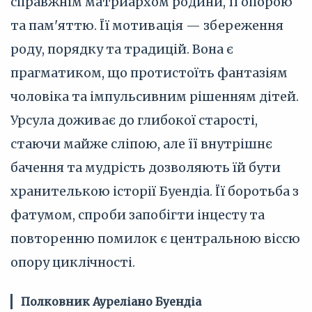
справжнім матриархом родини, її опорою
та пам'яттю. Її мотивація — збереження
роду, порядку та традицій. Вона є
прагматиком, що протистоїть фантазіям
чоловіка та імпульсивним рішенням дітей.
Урсула доживає до глибокої старості,
стаючи майже сліпою, але її внутрішнє
бачення та мудрість дозволяють їй бути
хранителькою історії Буендіа. Її боротьба з
фатумом, спроби запобігти інцесту та
повторенню помилок є центральною віссю
опору циклічності.
Полковник Ауреліано Буендіа