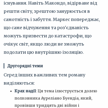
існування. Навіть Макондо, відірване від
решти світу, зрештою занурюється в
самотність і забуття. Маркес попереджає,
що саме відчуження та роз'єднаність
можуть призвести до катастрофи, що
очікує світ, якщо люди не зможуть
подолати цю внутрішню ізоляцію.
Другорядні теми
Серед інших важливих тем роману
виділяються:
Крах надії
: Ця тема ілюструється долею
полковника Ауреліано Буендіа, який,
провівши тридцять дві війни і