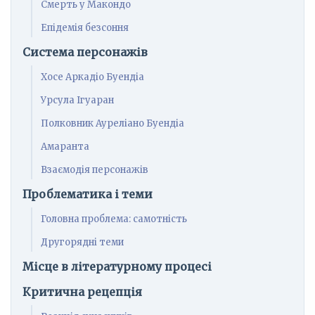
Смерть у Макондо
Епідемія безсоння
Система персонажів
Хосе Аркадіо Буендіа
Урсула Ігуаран
Полковник Ауреліано Буендіа
Амаранта
Взаємодія персонажів
Проблематика і теми
Головна проблема: самотність
Другорядні теми
Місце в літературному процесі
Критична рецепція