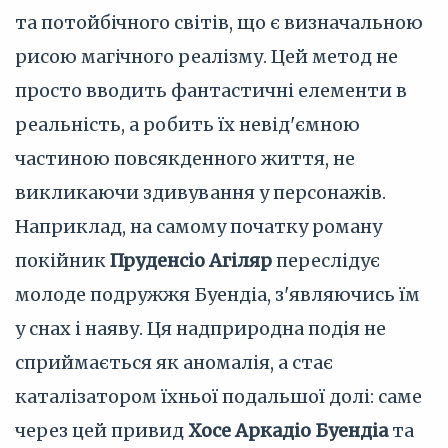
та потойбічного світів, що є визначальною
рисою магічного реалізму. Цей метод не
просто вводить фантастичні елементи в
реальність, а робить їх невід'ємною
частиною повсякденного життя, не
викликаючи здивування у персонажів.
Наприклад, на самому початку роману
покійник
Пруденсіо Агіляр
переслідує
молоде подружжя Буендіа, з'являючись їм
у снах і наяву. Ця надприродна подія не
сприймається як аномалія, а стає
каталізатором їхньої подальшої долі: саме
через цей привид
Хосе Аркадіо Буендіа
та