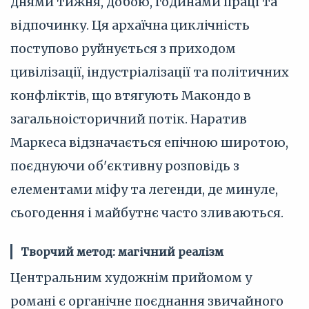
днями тижня, добою, годинами праці та
відпочинку. Ця архаїчна циклічність
поступово руйнується з приходом
цивілізації, індустріалізації та політичних
конфліктів, що втягують Макондо в
загальноісторичний потік. Наратив
Маркеса відзначається епічною широтою,
поєднуючи об'єктивну розповідь з
елементами міфу та легенди, де минуле,
сьогодення і майбутнє часто зливаються.
Творчий метод: магічний реалізм
Центральним художнім прийомом у
романі є органічне поєднання звичайного