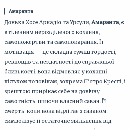
Амаранта
Донька Хосе Аркадіо та Урсули,
Амаранта
, є
втіленням нерозділеного кохання,
самопожертви та самопокарання. Її
мотивація — це складна суміш гордості,
ревнощів та нездатності до справжньої
близькості. Вона відмовляє у коханні
кільком чоловікам, зокрема П'єтро Креспі, і
зрештою прирікає себе на довічну
самотність, шиючи власний саван. Її
смерть, коли вона відлітає з саваном,
символізує її остаточне звільнення від