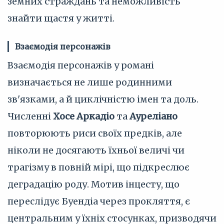
земних страждань та неможливість
знайти щастя у житті.
Взаємодія персонажів
Взаємодія персонажів у романі
визначається не лише родинними
зв'язками, а й циклічністю імен та доль.
Численні
Хосе Аркадіо
та
Ауреліано
повторюють риси своїх предків, але
ніколи не досягають їхньої величі чи
трагізму в повній мірі, що підкреслює
деградацію роду. Мотив інцесту, що
переслідує Буендіа через прокляття, є
центральним у їхніх стосунках, призводячи