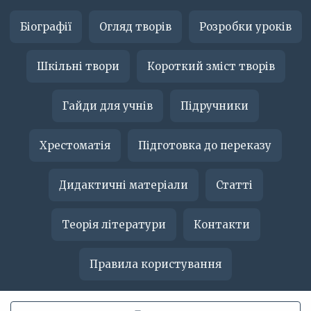
Біографії
Огляд творів
Розробки уроків
Шкільні твори
Короткий зміст творів
Гайди для учнів
Підручники
Хрестоматія
Підготовка до переказу
Дидактичні матеріали
Статті
Теорія літератури
Контакти
Правила користування