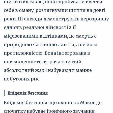
шити собі саван, щоб спробувати ввести
себе в оману, розтягнувши шиття на довгі
роки. Ці епізоди демонструють нерозривну
єдність реальної дійсності з її
міфізованими відтінками, де смерть є
природною частиною життя, а не його
протилежністю. Вона інтегрована в
повсякденність, втрачаючи свій
абсолютний жах і набуваючи майже
побутових рис.
Епідемія безсоння
Епідемія безсоння, що охоплює Макондо,
спочатку набуває іронічного звучання,