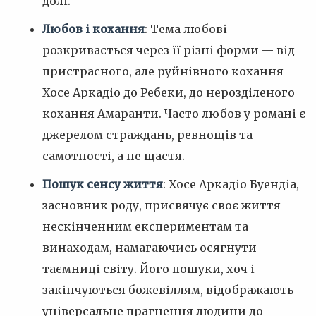
долі.
Любов і кохання
: Тема любові
розкривається через її різні форми — від
пристрасного, але руйнівного кохання
Хосе Аркадіо до Ребеки, до нерозділеного
кохання Амаранти. Часто любов у романі є
джерелом страждань, ревнощів та
самотності, а не щастя.
Пошук сенсу життя
: Хосе Аркадіо Буендіа,
засновник роду, присвячує своє життя
нескінченним експериментам та
винаходам, намагаючись осягнути
таємниці світу. Його пошуки, хоч і
закінчуються божевіллям, відображають
універсальне прагнення людини до