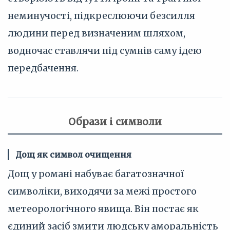
неминучості, підкреслюючи безсилля
людини перед визначеним шляхом,
водночас ставлячи під сумнів саму ідею
передбачення.
Образи і символи
Дощ як символ очищення
Дощ у романі набуває багатозначної
символіки, виходячи за межі простого
метеорологічного явища. Він постає як
єдиний засіб змити людську аморальність