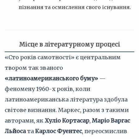
пізнання та осмислення свого існування.
Місце в літературному процесі
«Сто років самотності» є центральним
твором так званого
«латиноамериканського буму»
—
феномену 1960-х років, коли
латиноамериканська література здобула
світове визнання. Маркес, разом з такими
авторами, як
Хуліо Кортасар
,
Маріо Варгас
Льйоса
та
Карлос Фуентес
, переосмислив