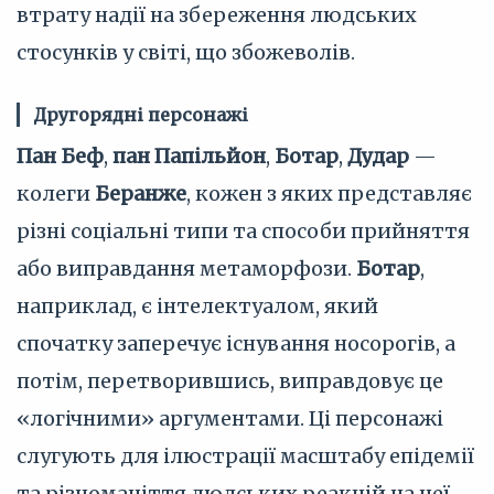
втрату надії на збереження людських
стосунків у світі, що збожеволів.
Другорядні персонажі
Пан Беф
,
пан Папільйон
,
Ботар
,
Дудар
—
колеги
Беранже
, кожен з яких представляє
різні соціальні типи та способи прийняття
або виправдання метаморфози.
Ботар
,
наприклад, є інтелектуалом, який
спочатку заперечує існування носорогів, а
потім, перетворившись, виправдовує це
«логічними» аргументами. Ці персонажі
слугують для ілюстрації масштабу епідемії
та різноманіття людських реакцій на неї,