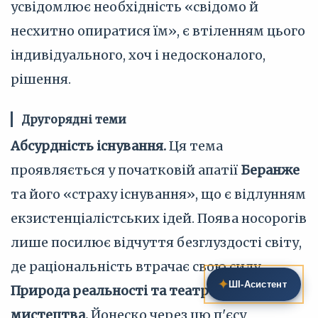
усвідомлює необхідність «свідомо й
несхитно опиратися їм», є втіленням цього
індивідуального, хоч і недосконалого,
рішення.
Другорядні теми
Абсурдність існування.
Ця тема
проявляється у початковій апатії
Беранже
та його «страху існування», що є відлунням
екзистенціалістських ідей. Поява носорогів
лише посилює відчуття безглуздості світу,
де раціональність втрачає свою силу.
✦
ШІ‑Асистент
Природа реальності та театрального
мистецтва.
Йонеско через цю п'єсу