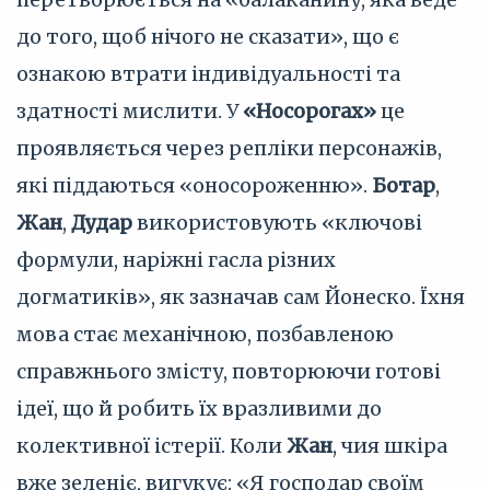
до того, щоб нічого не сказати», що є
ознакою втрати індивідуальності та
здатності мислити. У
«Носорогах»
це
проявляється через репліки персонажів,
які піддаються «оносороженню».
Ботар
,
Жан
,
Дудар
використовують «ключові
формули, наріжні гасла різних
догматиків», як зазначав сам Йонеско. Їхня
мова стає механічною, позбавленою
справжнього змісту, повторюючи готові
ідеї, що й робить їх вразливими до
колективної істерії. Коли
Жан
, чия шкіра
вже зеленіє, вигукує: «Я господар своїм