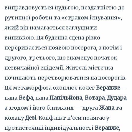
виправдовується нудьгою, нездатністю до
рутинної роботи та «страхом існування»,
який він намагається заглушити
випивкою. Ця буденна сцена різко
переривається появою носорога, а потім і
другого, третього, що знаменує початок
незвичайної епідемії. Жителі містечка
починають перетворюватися на носорогів.
Ця метаморфоза охоплює колег
Беранже
—
пана
Бефа
, пана
Папільйона
,
Ботара
,
Дудара
,
а згодом і його близьких — друга
Жана
та
кохану
Дезі
. Конфлікт п'єси полягає у
протистоянні індивідуальності
Беранже
,