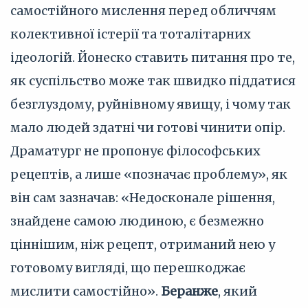
самостійного мислення перед обличчям
колективної істерії та тоталітарних
ідеологій. Йонеско ставить питання про те,
як суспільство може так швидко піддатися
безглуздому, руйнівному явищу, і чому так
мало людей здатні чи готові чинити опір.
Драматург не пропонує філософських
рецептів, а лише «позначає проблему», як
він сам зазначав: «Недосконале рішення,
знайдене самою людиною, є безмежно
ціннішим, ніж рецепт, отриманий нею у
готовому вигляді, що перешкоджає
мислити самостійно».
Беранже
, який