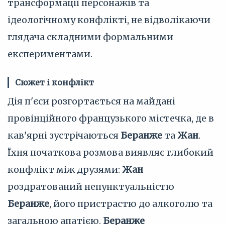
трансформації персонажів та
ідеологічному конфлікті, не відволікаючи
глядача складними формальними
експериментами.
Сюжет і конфлікт
Дія п'єси розгортається на майдані
провінційного французького містечка, де в
кав'ярні зустрічаються
Беранже
та
Жан
.
Їхня початкова розмова виявляє глибокий
конфлікт між друзями:
Жан
роздратований непунктуальністю
Беранже
, його пристрастю до алкоголю та
загальною апатією.
Беранже