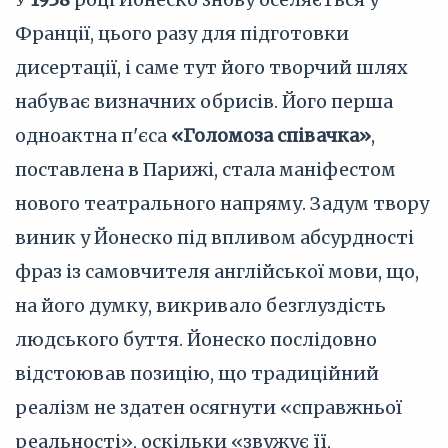
Франції, цього разу для підготовки
дисертації, і саме тут його творчий шлях
набуває визначних обрисів. Його перша
одноактна п'єса
«Голомоза співачка»
,
поставлена в Парижі, стала маніфестом
нового театрального напряму. Задум твору
виник у Йонеско під впливом абсурдності
фраз із самовчителя англійської мови, що,
на його думку, викривало безглуздість
людського буття. Йонеско послідовно
відстоював позицію, що традиційний
реалізм не здатен осягнути «справжньої
реальності», оскільки «звужує її,