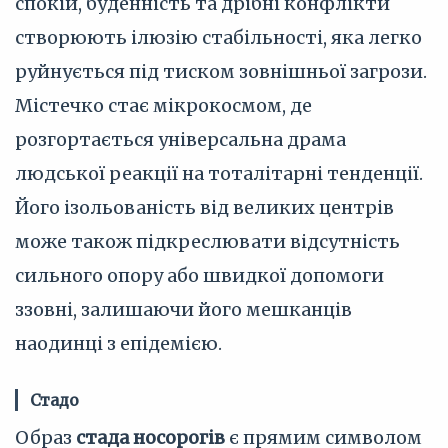
спокій, буденність та дрібні конфлікти
створюють ілюзію стабільності, яка легко
руйнується під тиском зовнішньої загрози.
Містечко стає мікрокосмом, де
розгортається універсальна драма
людської реакції на тоталітарні тенденції.
Його ізольованість від великих центрів
може також підкреслювати відсутність
сильного опору або швидкої допомоги
ззовні, залишаючи його мешканців
наодинці з епідемією.
Стадо
Образ
стада носорогів
є прямим символом