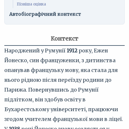
Пізніша оцінка
Автобіографічний контекст
Контекст
Народжений у Румунії
1912
року, Ежен
Йонеско, син француженки, з дитинства
опанував французьку мову, яка стала для
нього рідною після переїзду родини до
Парижа. Повернувшись до Румунії
підлітком, він здобув освіту в
Бухарестському університеті, працюючи
згодом учителем французької мови в ліцеї.
У
1938
році Йонеско знову оселяється у