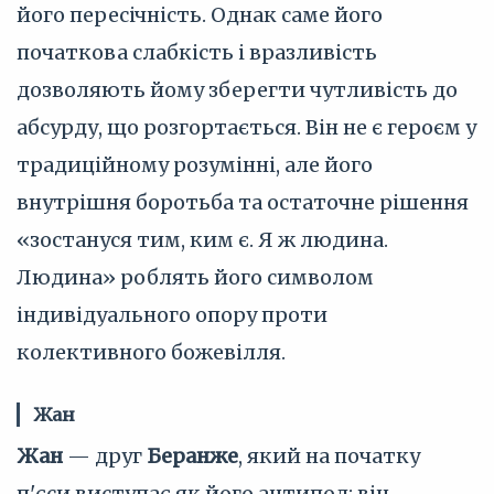
його пересічність. Однак саме його
початкова слабкість і вразливість
дозволяють йому зберегти чутливість до
абсурду, що розгортається. Він не є героєм у
традиційному розумінні, але його
внутрішня боротьба та остаточне рішення
«зостануся тим, ким є. Я ж людина.
Людина» роблять його символом
індивідуального опору проти
колективного божевілля.
Жан
Жан
— друг
Беранже
, який на початку
п'єси виступає як його антипод: він