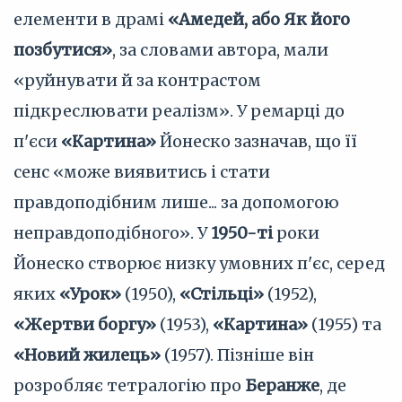
елементи в драмі
«Амедей, або Як його
позбутися»
, за словами автора, мали
«руйнувати й за контрастом
підкреслювати реалізм». У ремарці до
п'єси
«Картина»
Йонеско зазначав, що її
сенс «може виявитись і стати
правдоподібним лише... за допомогою
неправдоподібного». У
1950-ті
роки
Йонеско створює низку умовних п'єс, серед
яких
«Урок»
(1950),
«Стільці»
(1952),
«Жертви боргу»
(1953),
«Картина»
(1955) та
«Новий жилець»
(1957). Пізніше він
розробляє тетралогію про
Беранже
, де