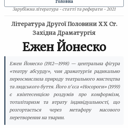
Головна
Зарубіжна література - статті та реферати - 2021
Література Другої Половини ХХ Ст.
Західна Драматургія
Ежен Йонеско
Ежен Йонеско (1912—1998) — центральна фігура
«театру абсурду», чия драматургія радикально
переосмислила природу театрального мистецтва
та людського буття. Його п'єса «Носороги» (1959)
є квінтесенцією роздумів про конформізм,
тоталітаризм та втрату індивідуальності, що
розгортається через метафору масового
перетворення на тварин.