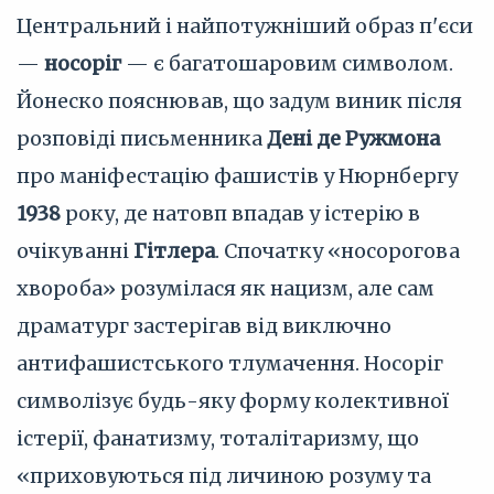
Центральний і найпотужніший образ п'єси
—
носоріг
— є багатошаровим символом.
Йонеско пояснював, що задум виник після
розповіді письменника
Дені де Ружмона
про маніфестацію фашистів у Нюрнбергу
1938
року, де натовп впадав у істерію в
очікуванні
Гітлера
. Спочатку «носорогова
хвороба» розумілася як нацизм, але сам
драматург застерігав від виключно
антифашистського тлумачення. Носоріг
символізує будь-яку форму колективної
істерії, фанатизму, тоталітаризму, що
«приховуються під личиною розуму та