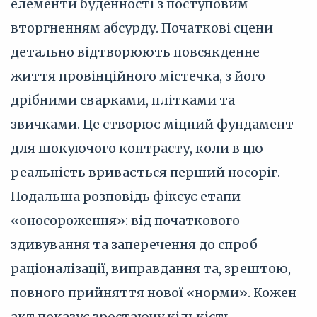
елементи буденності з поступовим
вторгненням абсурду. Початкові сцени
детально відтворюють повсякденне
життя провінційного містечка, з його
дрібними сварками, плітками та
звичками. Це створює міцний фундамент
для шокуючого контрасту, коли в цю
реальність вривається перший носоріг.
Подальша розповідь фіксує етапи
«оносороження»: від початкового
здивування та заперечення до спроб
раціоналізації, виправдання та, зрештою,
повного прийняття нової «норми». Кожен
акт показує зростаючу кількість