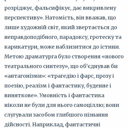
розріджує, фальсифікує, дає викривлену
перспективу». Натомість, він вважав, що
лише художній світ, який звертається до
неправдоподібного, парадоксу, гротеску та
карикатури, може наблизитися до істини.
Метою драматурга було створення «нового
театрального синтезу», що об'єднував би
«антагонізми»: «трагедію і фарс, прозу і
поезію, реалізм і фантастику, буденне і
виняткове». Умовність і фантастика
ніколи не були для нього самоціллю; вони
слугували засобом глибшого пізнання
дійсності. Наприклад, фантастичні