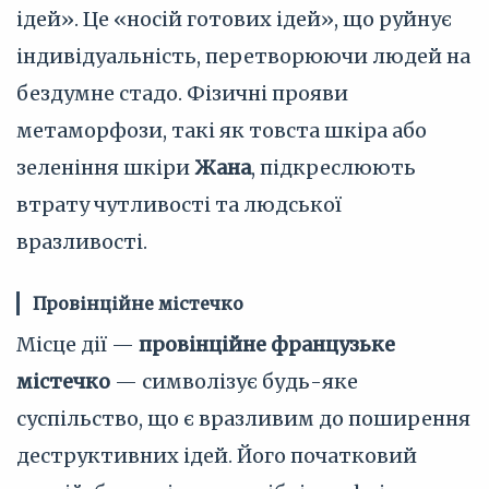
ідей». Це «носій готових ідей», що руйнує
індивідуальність, перетворюючи людей на
бездумне стадо. Фізичні прояви
метаморфози, такі як товста шкіра або
зеленіння шкіри
Жана
, підкреслюють
втрату чутливості та людської
вразливості.
Провінційне містечко
Місце дії —
провінційне французьке
містечко
— символізує будь-яке
суспільство, що є вразливим до поширення
деструктивних ідей. Його початковий