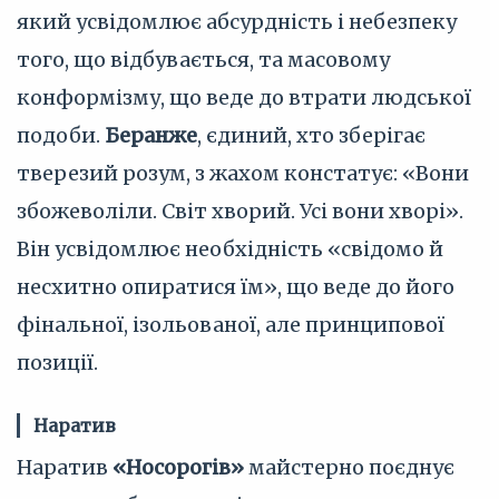
який усвідомлює абсурдність і небезпеку
того, що відбувається, та масовому
конформізму, що веде до втрати людської
подоби.
Беранже
, єдиний, хто зберігає
тверезий розум, з жахом констатує: «Вони
збожеволіли. Світ хворий. Усі вони хворі».
Він усвідомлює необхідність «свідомо й
несхитно опиратися їм», що веде до його
фінальної, ізольованої, але принципової
позиції.
Наратив
Наратив
«Носорогів»
майстерно поєднує