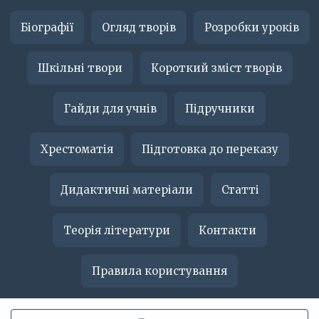
Біографії
Огляд творів
Розробки уроків
Шкільні твори
Короткий зміст творів
Гайди для учнів
Підручники
Хрестоматія
Підготовка до переказу
Дидактичні матеріали
Статті
Теорія літератури
Контакти
Правила користування