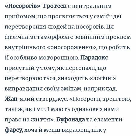
«Носорогів»
.
Гротеск
є центральним
прийомом, що проявляється у самій ідеї
перетворення людей на носорогів. Ця
фізична метаморфоза є зовнішнім проявом
внутрішнього «оносороження», що робить
її особливо моторошною.
Парадокс
присутній у тому, як персонажі, що
перетворюються, знаходять «логічні»
виправдання своїм змінам, наприклад,
Жан
, який стверджує: «Носороги, зрештою,
такі ж, як і ми. І мають однакове з нами
право на життя».
Буфонада
та елементи
фарсу
, хоча й менш виражені, ніж у