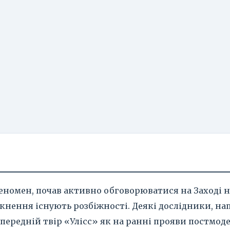
еномен, почав активно обговорюватися на Заході 
кнення існують розбіжності. Деякі дослідники, на
передній твір «Улісс» як на ранні прояви постмоде