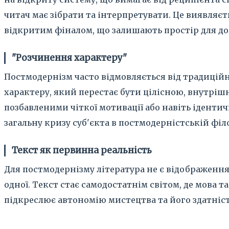
читач має зібрати та інтерпретувати. Це виявляєть
відкритим фіналом, що залишають простір для д
"Розчинення характеру"
Постмодернізм часто відмовляється від традиційн
характеру, який перестає бути цілісною, внутрі
позбавленими чіткої мотивації або навіть ідентич
загальну кризу суб'єкта в постмодерністській філо
Текст як первинна реальність
Для постмодернізму література не є відображенням
одної. Текст стає самодостатнім світом, де мова
підкреслює автономію мистецтва та його здатніст