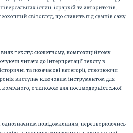
іверсальних істин, ієрархій та авторитетів,
еохопний світогляд, що ставить під сумнів саму
івнях тексту: сюжетному, композиційному,
очуючи читача до інтерпретації тексту в
сторичні та позачасові категорії, створюючи
а іронія виступає ключовим інструментом для
і комічного, є типовою для постмодерністської
м і однозначним повідомленням, перетворюючись
етацію, а пропонує множинність смислів, які