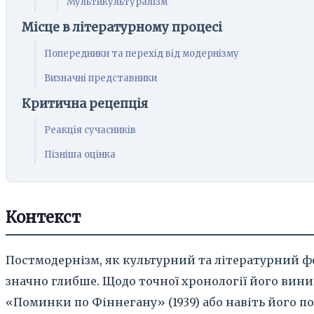
Мультикультуралізм
Місце в літературному процесі
Попередники та перехід від модернізму
Визначні представники
Критична рецепція
Реакція сучасників
Пізніша оцінка
Контекст
Постмодернізм, як культурний та літературний ф
значно глибше. Щодо точної хронології його вини
«Поминки по Фіннегану» (1939) або навіть його по