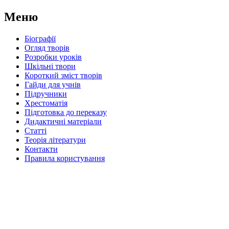
Меню
Біографії
Огляд творів
Розробки уроків
Шкільні твори
Короткий зміст творів
Гайди для учнів
Підручники
Хрестоматія
Підготовка до переказу
Дидактичні матеріали
Статті
Теорія літератури
Контакти
Правила користування