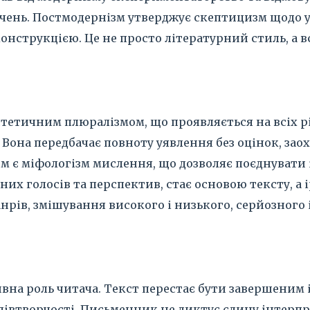
ачень. Постмодернізм утверджує скептицизм щодо ун
нструкцією. Це не просто літературний стиль, а вс
стетичним плюралізмом, що проявляється на всіх р
Вона передбачає повноту уявлення без оцінок, заох
 є міфологізм мислення, що дозволяє поєднувати і
ізних голосів та перспектив, стає основою тексту, 
нрів, змішування високого і низького, серйозного 
ивна роль читача. Текст перестає бути завершени
співтворчості. Письменник не диктує єдину інтерпр