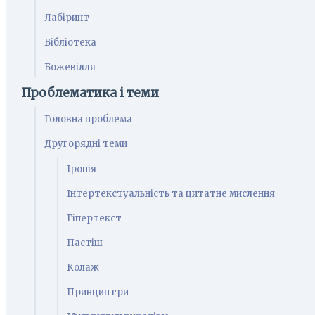
Лабіринт
Бібліотека
Божевілля
Проблематика і теми
Головна проблема
Другорядні теми
Іронія
Інтертекстуальність та цитатне мислення
Гіпертекст
Пастіш
Колаж
Принцип гри