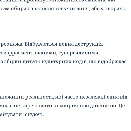
сам обирає послідовність читання, або у творах з
ерсонажа. Відбувається повна деструкція
бути фрагментованими, суперечливими,
о збірки цитат і культурних кодів, що відображає
множинні реальності, які часто незалежні одна від
о може не корелювати з емпіричною дійсністю. Це
мітувати існуючі.