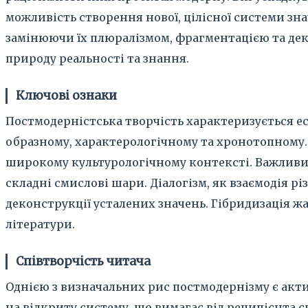
можливість створення нової, цілісної системи зн
замінюючи їх плюралізмом, фрагментацією та деко
природу реальності та знання.
Ключові ознаки
Постмодерністська творчість характеризується е
образному, характерологічному та хронотопному. 
широкому культурологічному контексті. Важливим
складні смислові шари. Діалогізм, як взаємодія р
деконструкції усталених значень. Гібридизація жа
літератури.
Співтворчість читача
Однією з визначальних рис постмодернізму є акт
на відкриту систему, що вимагає від реципієнта 