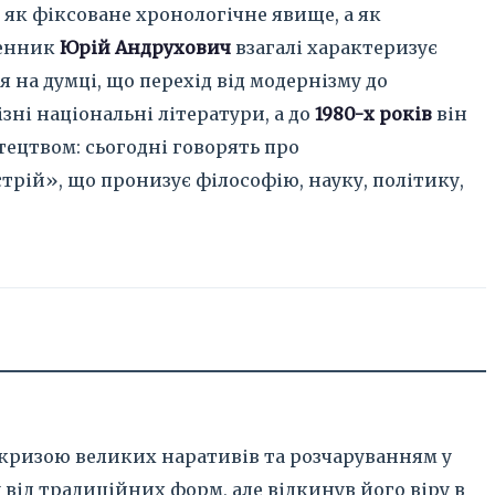
як фіксоване хронологічне явище, а як
менник
Юрій Андрухович
взагалі характеризує
 на думці, що перехід від модернізму до
ні національні літератури, а до
1980-х років
він
тецтвом: сьогодні говорять про
рій», що пронизує філософію, науку, політику,
 кризою великих наративів та розчаруванням у
від традиційних форм, але відкинув його віру в