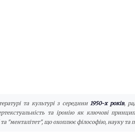
ературі та культурі з середини
1950-х років
, р
ертекстуальність та іронію як ключові принци
та "менталітет", що охоплює філософію, науку та 