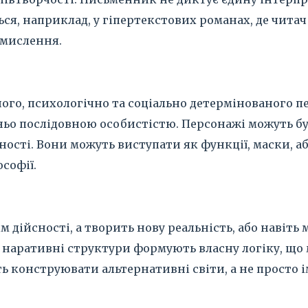
ся, наприклад, у гіпертекстових романах, де читач 
омислення.
ого, психологічно та соціально детермінованого п
шньо послідовною особистістю. Персонажі можуть 
ності. Вони можуть виступати як функції, маски, аб
софії.
 дійсності, а творить нову реальність, або навіть 
 та наративні структури формують власну логіку, щ
ь конструювати альтернативні світи, а не просто і