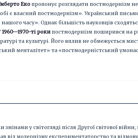
Умберто Еко
пропонує розглядати постмодернізм не 
добі є власний постмодернізм». Український пись
нашого часу». Однак більшість науковців сходяться
У
1960—1970-ті роки
постмодернізм поширився на різ
ратурі та культурі. Його вплив не обмежується мис
ський менталітет» та «постмодерністський умонаст
мінами у світогляді після Другої світової війни,
ав від модернізму експериментаторство та відмову 