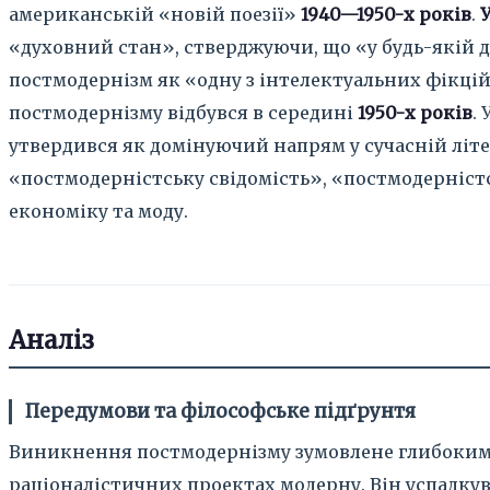
американській «новій поезії»
1940—1950-х років
.
«духовний стан», стверджуючи, що «у будь-якій 
постмодернізм як «одну з інтелектуальних фікцій 
постмодернізму відбувся в середині
1950-х років
. 
утвердився як домінуючий напрям у сучасній літе
«постмодерністську свідомість», «постмодерніст
економіку та моду.
Аналіз
Передумови та філософське підґрунтя
Виникнення постмодернізму зумовлене глибокими з
раціоналістичних проектах модерну. Він успадкув