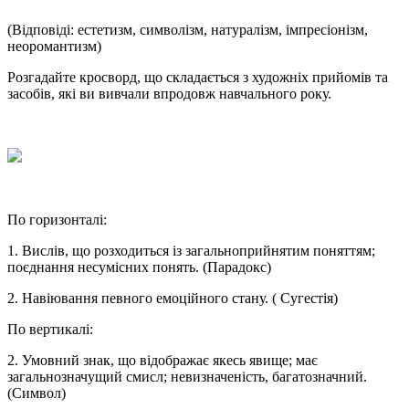
(Відповіді: естетизм, символізм, натуралізм, імпресіонізм,
неоромантизм)
Розгадайте кросворд, що складається з художніх прийомів та
засобів, які ви вивчали впродовж навчального року.
По горизонталі:
1. Вислів, що розходиться із загальноприйнятим поняттям;
поєднання несумісних понять. (Парадокс)
2. Навіювання певного емоційного стану. ( Сугестія)
По вертикалі:
2. Умовний знак, що відображає якесь явище; має
загальнозначущий смисл; невизначеність, багатозначний.
(Символ)