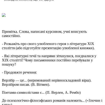
Примітка. Слова, написані курсивом, учні вписують
самостійно.
- Розкажіть про свого улюбленого героя з літератури ХІХ
століття (або підготуйте презентацію улюбленої книжки).
- Які літературні течії та напрями зіткнулися, поєдналися у
ХІХ столітті? Чому письменники постійно перебували у
пошуку?
- Продовжте речення:
Верлібр — це... (неримований нерівноскладовий вірш).
Верлібром писав. (В. Вітмен).
Поетами-символістами є... (П. Верлен, А. Рембо)
До психологічно-філософських романів належить... («Злочин і
кара»).