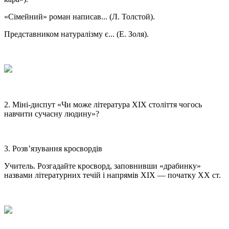
«Сімейний» роман написав... (Л. Толстой).
Представником натуралізму є... (Е. Золя).
2. Міні-диспут «Чи може література ХІХ століття чогось
навчити сучасну людину»?
3. Розв’язування кросвордів
Учитель. Розгадайте кросворд, заповнивши «драбинку»
назвами літературних течій і напрямів XIX — початку XX ст.