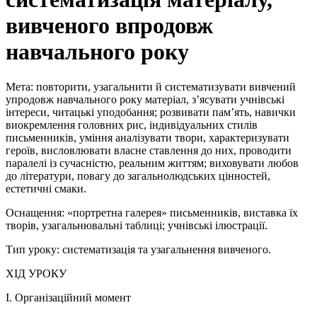
вивченого впродовж
навчального року
Мета: повторити, узагальнити й систематизувати вивчений
упродовж навчального року матеріал, з’ясувати учнівські
інтереси, читацькі уподобання; розвивати пам’ять, навички
виокремлення головних рис, індивідуальних стилів
письменників, уміння аналізувати твори, характеризувати
героїв, висловлювати власне ставлення до них, проводити
паралелі із сучасністю, реальним життям; виховувати любов
до літератури, повагу до загальнолюдських цінностей,
естетичні смаки.
Оснащення: «портретна галерея» письменників, виставка їх
творів, узагальнювальні таблиці; учнівські ілюстрації.
Тип уроку: систематизація та узагальнення вивченого.
ХІД УРОКУ
I. Організаційний момент