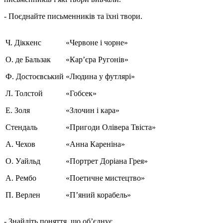
- Поєднайте письменників та їхні твори.
Ч. Діккенс
«Червоне і чорне»
О. де Бальзак
«Кар’єра Ругонів»
Ф. Достоєвський
«Людина у футлярі»
Л. Толстой
«Гобсек»
Е. Золя
«Злочин і кара»
Стендаль
«Пригоди Олівера Твіста»
А. Чехов
«Анна Кареніна»
О. Уайльд
«Портрет Доріана Грея»
А. Рембо
«Поетичне мистецтво»
П. Верлен
«П’яний корабель»
- Знайдіть поняття, що об’єднує.