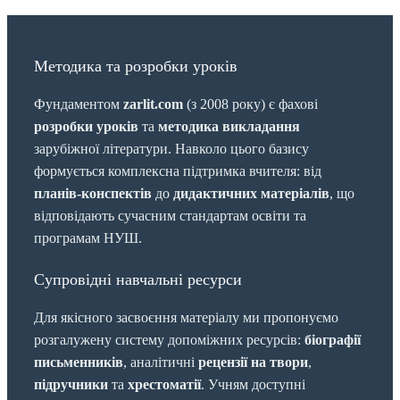
Методика та розробки уроків
Фундаментом
zarlit.com
(з 2008 року) є фахові
розробки уроків
та
методика викладання
зарубіжної літератури. Навколо цього базису
формується комплексна підтримка вчителя: від
планів-конспектів
до
дидактичних матеріалів
, що
відповідають сучасним стандартам освіти та
програмам НУШ.
Супровідні навчальні ресурси
Для якісного засвоєння матеріалу ми пропонуємо
розгалужену систему допоміжних ресурсів:
біографії
письменників
, аналітичні
рецензії на твори
,
підручники
та
хрестоматії
. Учням доступні