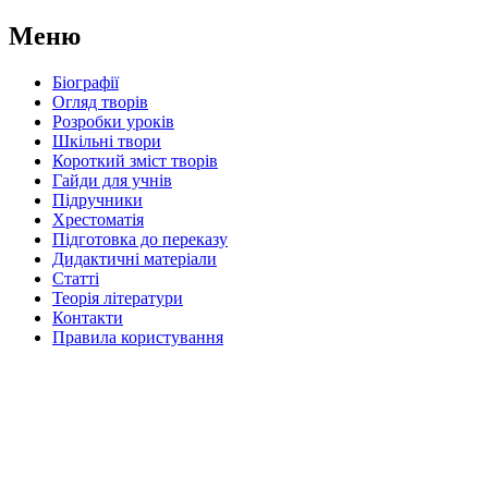
Меню
Біографії
Огляд творів
Розробки уроків
Шкільні твори
Короткий зміст творів
Гайди для учнів
Підручники
Хрестоматія
Підготовка до переказу
Дидактичні матеріали
Статті
Теорія літератури
Контакти
Правила користування