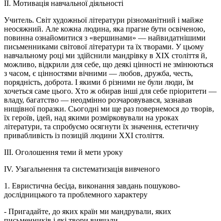
II. Мотивація навчальної діяльності
Учитель. Світ художньої літератури різноманітний і майже
неосяжний. Але кожна людина, яка прагне бути освіченою,
повинна ознайомитися з «вершинами» — найвидатнішими
письменниками світової літератури та їх творами. У цьому
навчальному році ми здійснили мандрівку в ХІХ століття й,
можливо, відкрили для себе, що деякі цінності не змінюються
з часом, є цінностями вічними — любов, дружба, честь,
порядність, доброта. І якими б різними не були люди, їм
хочеться саме цього. Хто ж обирав інші для себе пріоритети —
владу, багатство — неодмінно розчаровувався, зазнавав
нищівної поразки. Сьогодні ми ще раз повернемося до творів,
їх героїв, ідей, над якими розмірковували на уроках
літератури, та спробуємо осягнути їх значення, естетичну
привабливість із позицій людини ХХІ століття.
III. Оголошення теми й мети уроку
IV. Узагальнення та систематизація вивченого
1. Евристична бесіда, виконання завдань пошуково-
дослідницького та проблемного характеру
- Пригадайте, до яких країн ми мандрували, яких
письменників і які твори вивчали.