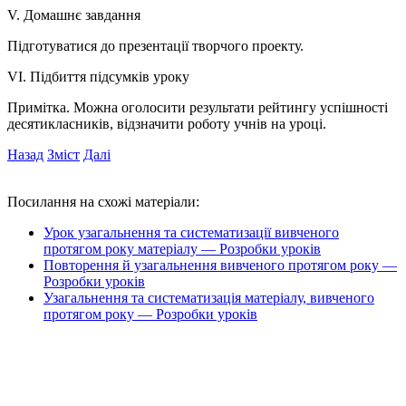
V. Домашнє завдання
Підготуватися до презентації творчого проекту.
VI. Підбиття підсумків уроку
Примітка. Можна оголосити результати рейтингу успішності
десятикласників, відзначити роботу учнів на уроці.
Назад
Зміст
Далі
Посилання на схожі матеріали:
Урок узагальнення та систематизації вивченого
протягом року матеріалу — Розробки уроків
Повторення й узагальнення вивченого протягом року —
Розробки уроків
Узагальнення та систематизація матеріалу, вивченого
протягом року — Розробки уроків