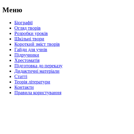
Меню
Біографії
Огляд творів
Розробки уроків
Шкільні твори
Короткий зміст творів
Гайди для учнів
Підручники
Хрестоматія
Підготовка до переказу
Дидактичні матеріали
Статті
Теорія літератури
Контакти
Правила користування