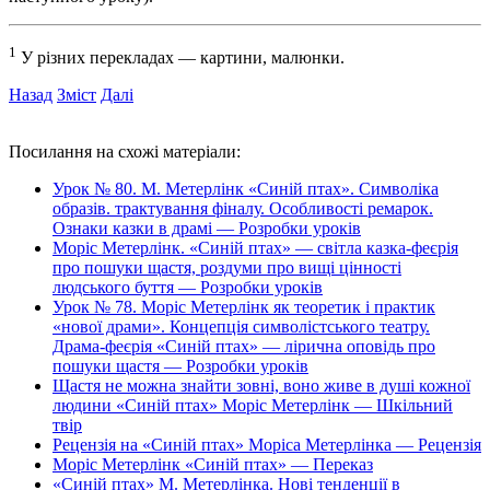
1
У різних перекладах — картини, малюнки.
Назад
Зміст
Далі
Посилання на схожі матеріали:
Урок № 80. М. Метерлінк «Синій птах». Символіка
образів. трактування фіналу. Особливості ремарок.
Ознаки казки в драмі — Розробки уроків
Моріс Метерлінк. «Синій птах» — світла казка-феєрія
про пошуки щастя, роздуми про вищі цінності
людського буття — Розробки уроків
Урок № 78. Моріс Метерлінк як теоретик і практик
«нової драми». Концепція символістського театру.
Драма-феєрія «Синій птах» — лірична оповідь про
пошуки щастя — Розробки уроків
Щастя не можна знайти зовні, воно живе в душі кожної
людини «Синій птах» Моріс Метерлінк — Шкільний
твір
Рецензія на «Синій птах» Моріса Метерлінка — Рецензія
Моріс Метерлінк «Синій птах» — Переказ
«Синій птах» М. Метерлінка. Нові тенденції в