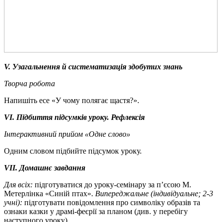
V. Узагальнення й систематизація здобутих знань
Творча робота
Напишіть есе «У чому полягає щастя?».
VI. Підбиття підсумків уроку. Рефлексія
Інтерактивний прийом «Одне слово»
Одним словом підбийте підсумок уроку.
VII. Домашнє завдання
Для всіх:
підготуватися до уроку-семінару за п’єсою М.
Метерлінка «Синій птах».
Випереджальне (індивідуальне; 2-3
учні):
підготувати повідомлення про символіку образів та
ознаки казки у драмі-феєрії за планом (див. у перебігу
наступного уроку).