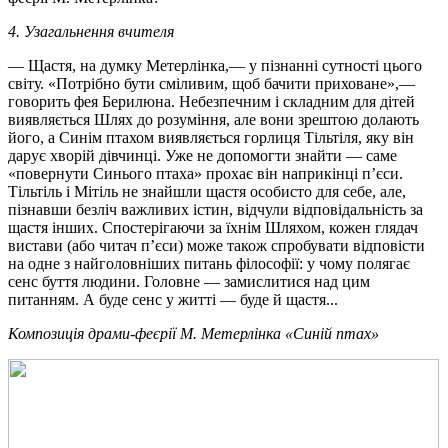
4. Узагальнення вчителя
— Щастя, на думку Метерлінка,— у пізнанні сутності цього
світу. «Потрібно бути сміливим, щоб бачити приховане»,—
говорить фея Берилюна. Небезпечним і складним для дітей
виявляється Шлях до розуміння, але вони зрештою долають
його, а Синім птахом виявляється горлиця Тільтіля, яку він
дарує хворій дівчинці. Уже не допомогти знайти — саме
«повернути Синього птаха» прохає він наприкінці п’єси.
Тільтіль і Мітіль не знайшли щастя особисто для себе, але,
пізнавши безліч важливих істин, відчули відповідальність за
щастя інших. Спостерігаючи за їхнім Шляхом, кожен глядач
вистави (або читач п’єси) може також спробувати відповісти
на одне з найголовніших питань філософії: у чому полягає
сенс буття людини. Головне — замислитися над цим
питанням. А буде сенс у житті — буде й щастя...
Композиція драми-феєрії М. Метерлінка «Синій птах»