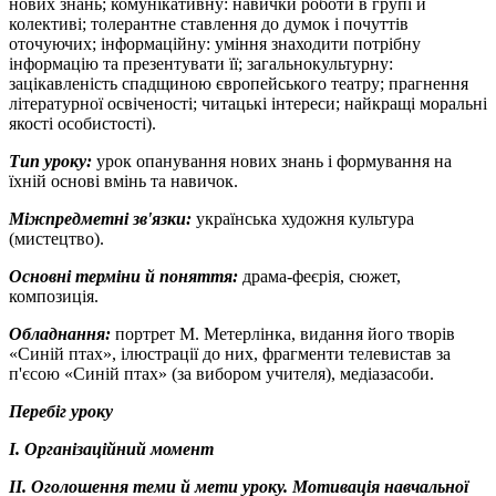
нових знань; комунікативну: навички роботи в групі й
колективі; толерантне ставлення до думок і почуттів
оточуючих; інформаційну: уміння знаходити потрібну
інформацію та презентувати її; загальнокультурну:
зацікавленість спадщиною європейського театру; прагнення
літературної освіченості; читацькі інтереси; найкращі моральні
якості особистості).
Тип уроку:
урок опанування нових знань і формування на
їхній основі вмінь та навичок.
Міжпредметні зв'язки:
українська художня культура
(мистецтво).
Основні терміни й поняття:
драма-феєрія, сюжет,
композиція.
Обладнання:
портрет М. Метерлінка, видання його творів
«Синій птах», ілюстрації до них, фрагменти телевистав за
п'єсою «Синій птах» (за вибором учителя), медіазасоби.
Перебіг уроку
І. Організаційний момент
ІІ. Оголошення теми й мети уроку. Мотивація навчальної