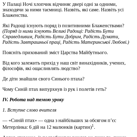
У Палаці Ночі хлопчик відчиняє двері одні за одними,
знаходячи за ними таємниці. Назвіть, які саме. Назвіть усі
Блаженства.
Які Радощі існують поряд із позитивними Блаженствами?
(Поряд із ними існують Великі Радощі: Радість Бути
Справедливим, Радість Бути Добрим, Радість Думати,
Радість Завтрашньої праці, Радість Материнської Любові.)
Поясніть прихований зміст Царства Майбутнього.
Від кого залежить прихід у наш світ винахідників, учених,
філософів, які ощасливлять людство?
Де діти знайшли свого Синього птаха?
Чому Синій птах випурхнув із рук і полетів геть?
IV. Робота над темою уроку
1. Вступне слово вчителя
— «Синій птах» — одна з найбільших за обсягом п’єс
1
Метерлінка: 6 дій на 12 малюнків (картин)
.