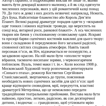
Автор старанно, із подробицями виклав не лише те, якими
мають бути декорації кожного малюнку, а й як слід одягнути
численних персонажів, яких у цій романтичній казці понад
70. До того ж деякі з них досить незвичні: наприклад, Нежить,
Дух Бука, Найситніше блаженство або Король Дев’яти
Планет. Великі радощі драматург порадив одягти у «яскравий
одяг тонких і ніжних відтінків: троянди, що мерехтить на
сонці вод, янтарної роси, ранкової блакиті». А ось численних
тварин він бачив у стилізованому селянському одязі. Яскраві
та прозорі барви сценічних костюмів важливі для цього твору:
вони є складовою й передумовою його загальної радісної,
сповненої світлих сподівань атмосфери. Навіть такий
персонаж п’єси, як Ніч, відзначається не похмурістю, а
загадковою красою. На ній мали бути «ополисте чорне
вбрання, таємничо висипане зорями, з червоногарячим
поблиском. Вуаль, темні маки і т. ін.». Коли восени 1908 р.
Московський Художній театр розпочинав репетирувати
«Синього птаха», режисер Костянтин Сергійович
Станіславський, звертаючись до трупи, пояснював
необхідність нових сценічних засобів для цієї п’єси: щоб
краще відтворити сновидіння, мрії, передчуття, властиві
драматургії Метерлінка, що це неможливо передати
традиційними театральними прийомами. Вистава мала бути
наївною, простою, легкою, радісною, як сон десятирічної
дитини, і водночас — грандіозною, щоб утілювати мрію