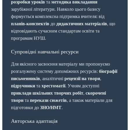
розробки уроків
та
методика викладання
зарубіжної літератури. Навколо цього базису
формується комплексна підтримка вчителя: від
планів-конспектів
до
дидактичних матеріалів
, що
відповідають сучасним стандартам освіти та
програмам НУШ.
Супровідні навчальні ресурси
Для якісного засвоєння матеріалу ми пропонуємо
розгалужену систему допоміжних ресурсів:
біографії
письменників
, аналітичні
рецензії на твори
,
підручники
та
хрестоматії
. Учням доступні
приклади шкільних творчих робіт
,
скорочені
твори
та
перекази сюжетів
, а також матеріали для
підготовки до
ЗНО/НМТ
.
Авторська адаптація