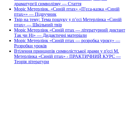
драматургії символізму — Стаття
Моріс Метерлінк. «Синій птах» «П'єса-казка «Синій
птах»» — Підручник
Твір на тему: Тема пошуку у п’єсі Метерлінка «Синій
птах» — Шкільний твір
Моріс Метерлінк «Синій птах — літературний диктант
Так чи Ні» — Дидактичні матеріали
Моріс Метерлінк «Синій птах — розробка уроку» —
Розробки уроків
Втілення принципів символістської драми у п'єсі М.
Метерлінка «Синій птах» - ПРАКТИЧНИЙ КУРС —
Теорія літератури