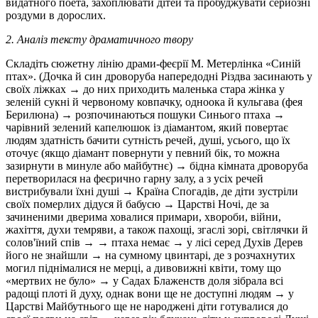
видатного поета, захоплювати дітей та пробуджувати серйозні
роздуми в дорослих.
2. Аналіз тексту драматичного твору
Складіть сюжетну лінію драми-феєрії М. Метерлінка «Синій
птах». (Дочка й син дроворуба напередодні Різдва засинають у
своїх ліжках → до них приходить маленька стара жінка у
зеленій сукні й червоному ковпачку, одноока й кульгава (фея
Берилюна) → розпочинаються пошуки Синього птаха →
чарівний зелений капелюшок із діамантом, який повертає
людям здатність бачити сутність речей, душі, усього, що їх
оточує (якщо діамант повернути у певний бік, то можна
зазирнути в минуле або майбутнє) → бідна кімната дроворуба
перетворилася на феєрично гарну залу, а з усіх речей
вистрибували їхні душі → Країна Спогадів, де діти зустріли
своїх померлих дідуся й бабусю → Царстві Ночі, де за
зачиненими дверима ховалися примари, хвороби, війни,
жахіття, духи темряви, а також пахощі, згаслі зорі, світлячки й
солов'їний спів → → птаха немає → у лісі серед Духів Дерев
його не знайшли → на сумному цвинтарі, де з розчахнутих
могил піднімалися не мерці, а дивовижні квіти, тому що
«мертвих не було» → у Садах Блаженств доля зібрала всі
радощі плоті й духу, однак вони ще не доступні людям → у
Царстві Майбутнього ще не народжені діти готувалися до