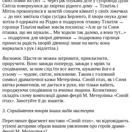
своєї появи на світ → через рік блукань діти у супроводі Душі
Світла повернулися до хвіртки рідного дому → Тільтіль і
Мітіль прокинулися в залитій сонцем кімнаті у своїх ліжечках
→ до них завітала стара сусідка Берленґо, її хвора онука дуже
хотіла б одержати на Різдво в подарунок пташку Тільтіля →
горлиця Тільтіля майже зовсім посиніла: «Але це та Синя
пташка, що ми шукали... Ми ходили так далеко, а вона тут...»
→ подарунок для хворої дівчинки → подарована горлиця
принесла радість хворій дівчинці лише на мить: вона
вирвалася з рук і відлетіла.)
Висновок
. Щастя не можна затримати, привласнити,
приручити. Воно завжди попереду, завжди у мріях та
сподіваннях, за ним слід іти все життя, шукаючи його в
усьому — чудове, світле, невловиме. Таким є головний
символ драматичної казки Метерлінка. Синій птах, як і Синя
квітка романтиків, не дається в руки, він тільки вабить,
породжуючи сподівання та вчинки людини. Колективно
складіть схему композиції драми-феєрії М. Метерлінка «Синій
птах». Занотуйте її до зошитів.
3. Сприйняття творів інших видів мистецтв
Перегляньте фрагмент вистави «Синій птах». чи відповідають
утілені акторами образи вашим уявленням про героїв драми-
феєрії М. Метерлінка?