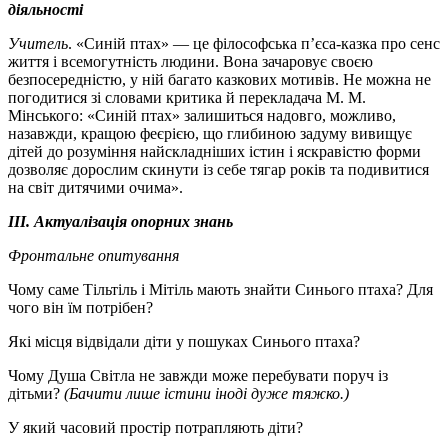
діяльності
Учитель
. «Синій птах» — це філософська п’єса-казка про сенс
життя і всемогутність людини. Вона зачаровує своєю
безпосередністю, у ній багато казкових мотивів. Не можна не
погодитися зі словами критика й перекладача М. М.
Мінського: «Синій птах» залишиться надовго, можливо,
назавжди, кращою феєрією, що глибиною задуму вивищує
дітей до розуміння найскладніших істин і яскравістю форми
дозволяє дорослим скинути із себе тягар років та подивитися
на світ дитячими очима».
IIІ. Актуалізація опорних знань
Фронтальне опитування
Чому саме Тільтіль і Мітіль мають знайти Синього птаха? Для
чого він їм потрібен?
Які місця відвідали діти у пошуках Синього птаха?
Чому Душа Світла не завжди може перебувати поруч із
дітьми?
(Бачити лише істини іноді дуже тяжко.)
У який часовий простір потрапляють діти?