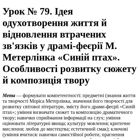
Урок № 79. Ідея
одухотворення життя й
відновлення втрачених
зв'язків у драмі-феєрії М.
Метерлінка «Синій птах».
Особливості розвитку сюжету
й композиція твору
Мета
— формувати компетентності: предметні (знання життя
та творчості Моріса Метерлінка, значення його творчості для
розвитку світової літератури, змісту його драми-феєрії «Синій
птах»; уміння визначати сюжет та композицію драматичного
твору; навички сприймання інформації на слух; уміння
оцінювати літературні явища; культуру мовлення; критичне
мислення; любов до мистецтва; естетичний смак); ключові
(уміння вчитися: навички самостійної роботи; прагнення