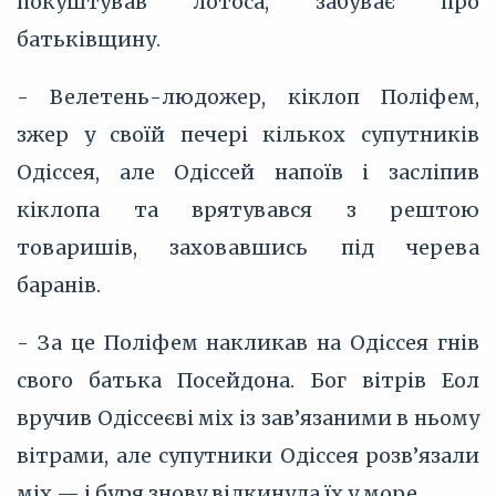
покуштував лотоса, забуває про
батьківщину.
- Велетень-людожер, кіклоп Поліфем,
зжер у своїй печері кількох супутників
Одіссея, але Одіссей напоїв і засліпив
кіклопа та врятувався з рештою
товаришів, заховавшись під черева
баранів.
- За це Поліфем накликав на Одіссея гнів
свого батька Посейдона. Бог вітрів Еол
вручив Одіссеєві міх із зав’язаними в ньому
вітрами, але супутники Одіссея розв’язали
міх — і буря знову відкинула їх у море.