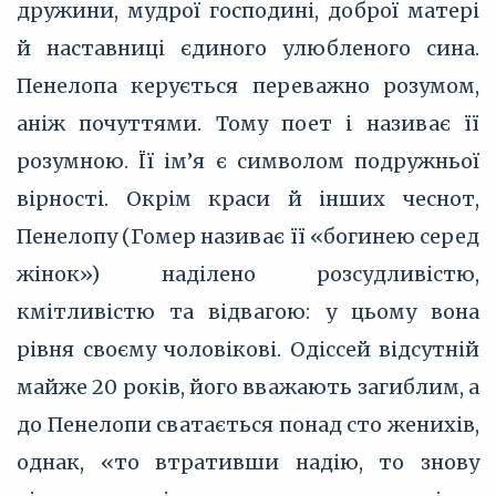
дружини, мудрої господині, доброї матері
й наставниці єдиного улюбленого сина.
Пенелопа керується переважно розумом,
аніж почуттями. Тому поет і називає її
розумною. Її ім’я є символом подружньої
вірності. Окрім краси й інших чеснот,
Пенелопу (Гомер називає її «богинею серед
жінок») наділено розсудливістю,
кмітливістю та відвагою: у цьому вона
рівня своєму чоловікові. Одіссей відсутній
майже 20 років, його вважають загиблим, а
до Пенелопи сватається понад сто женихів,
однак, «то втративши надію, то знову