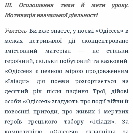
IІI. Оголошення теми й мети уроку.
Мотивація навчальної діяльності
Учитель
. Ви вже знаєте, у поемі «Одіссея» в
межах нетривалої дії сконцентровано
змістовний матеріал — не стільки
героїчний, скільки побутовий та казковий.
«Одіссея» є певною мірою продовженням
«Іліади»: дія поеми розгортається на
десятий рік після падіння Трої, дійові
особи «Одіссея» згадують про події війни й
повоєнні пригоди, про живих і мертвих
героїв грецького табору «Іліади». За
композицією «Одіссея» складніша за