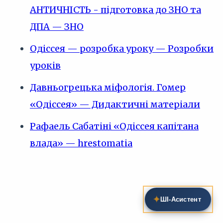
АНТИЧНІСТЬ - підготовка до ЗНО та
ДПА — ЗНО
Одіссея — розробка уроку — Розробки
уроків
Давньогрецька міфологія. Гомер
«Одіссея» — Дидактичні матеріали
Рафаель Сабатіні «Одіссея капітана
влада» — hrestomatia
✦
ШІ‑Асистент