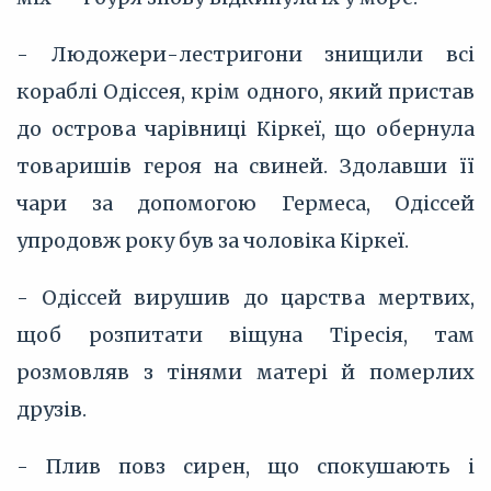
- Людожери-лестригони знищили всі
кораблі Одіссея, крім одного, який пристав
до острова чарівниці Кіркеї, що обернула
товаришів героя на свиней. Здолавши її
чари за допомогою Гермеса, Одіссей
упродовж року був за чоловіка Кіркеї.
- Одіссей вирушив до царства мертвих,
щоб розпитати віщуна Тіресія, там
розмовляв з тінями матері й померлих
друзів.
- Плив повз сирен, що спокушають і