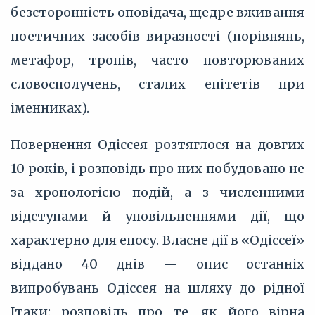
безсторонність оповідача, щедре вживання
поетичних засобів виразності (порівнянь,
метафор, тропів, часто повторюваних
словосполучень, сталих епітетів при
іменниках).
Повернення Одіссея розтяглося на довгих
10 років, і розповідь про них побудовано не
за хронологією подій, а з численними
відступами й уповільненнями дії, що
характерно для епосу. Власне дії в «Одіссеї»
віддано 40 днів — опис останніх
випробувань Одіссея на шляху до рідної
Ітаки: розповідь про те, як його вірна