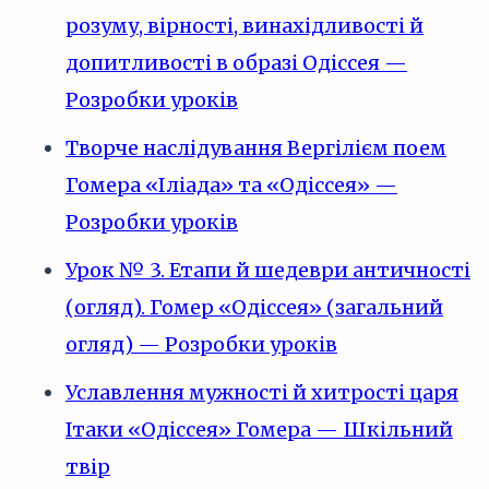
розуму, вірності, винахідливості й
допитливості в образі Одіссея —
Розробки уроків
Творче наслідування Вергілієм поем
Гомера «Іліада» та «Одіссея» —
Розробки уроків
Урок № 3. Етапи й шедеври античності
(огляд). Гомер «Одіссея» (загальний
огляд) — Розробки уроків
Уславлення мужності й хитрості царя
Ітаки «Одіссея» Гомера — Шкільний
твір