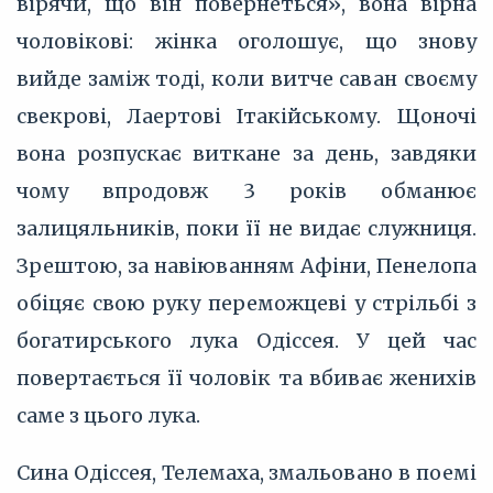
вірячи, що він повернеться», вона вірна
чоловікові: жінка оголошує, що знову
вийде заміж тоді, коли витче саван своєму
свекрові, Лаертові Ітакійському. Щоночі
вона розпускає виткане за день, завдяки
чому впродовж 3 років обманює
залицяльників, поки її не видає служниця.
Зрештою, за навіюванням Афіни, Пенелопа
обіцяє свою руку переможцеві у стрільбі з
богатирського лука Одіссея. У цей час
повертається її чоловік та вбиває женихів
саме з цього лука.
Сина Одіссея, Телемаха, змальовано в поемі