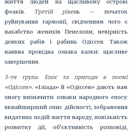
життя людей на щасливому острові
феаків.
Третій рівен
ь — початок
руйнування гармонії, свідченням чого є
нахабство женихів Пенелопи, невірність
деяких рабів і рабинь Одіссея. Також
наявна провідна ознака казки: щасливе
завершення.
3-тя група. Епос та пригоди в поемі
«Одіссея».
«Іліада» й «Одіссея» дають нам
змогу визначити ознаки народного епосу:
якнайширший опис дійсності, зображення
видатних подій життя народу, повільність
розвитку дії, об’єктивність розповіді,