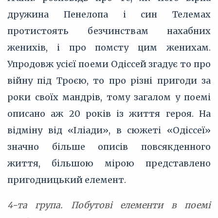
дружина Пенелопа і син Телемах
протистоять безчинствам нахабних
женихів, і про помсту цим женихам.
Упродовж усієї поеми Одіссей згадує то про
війну під Троєю, то про різні пригоди за
роки своїх мандрів, тому загалом у поемі
описано аж 20 років із життя героя. На
відміну від «Іліади», в сюжеті «Одіссеї»
значно більше описів повсякденного
життя, більшою мірою представлено
пригодницький елемент.
4-та група. Побутові елементи в поемі