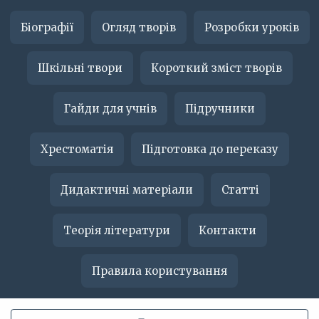
Біографії
Огляд творів
Розробки уроків
Шкільні твори
Короткий зміст творів
Гайди для учнів
Підручники
Хрестоматія
Підготовка до переказу
Дидактичні матеріали
Статті
Теорія літератури
Контакти
Правила користування