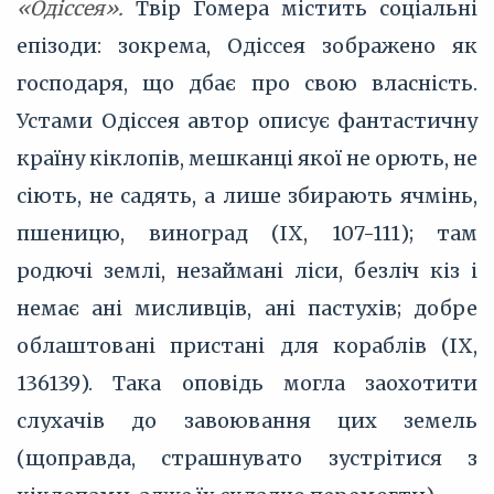
«Одіссея».
Твір Гомера містить соціальні
епізоди: зокрема, Одіссея зображено як
господаря, що дбає про свою власність.
Устами Одіссея автор описує фантастичну
країну кіклопів, мешканці якої не орють, не
сіють, не садять, а лише збирають ячмінь,
пшеницю, виноград (IX, 107-111); там
родючі землі, незаймані ліси, безліч кіз і
немає ані мисливців, ані пастухів; добре
облаштовані пристані для кораблів (IX,
136139). Така оповідь могла заохотити
слухачів до завоювання цих земель
(щоправда, страшнувато зустрітися з