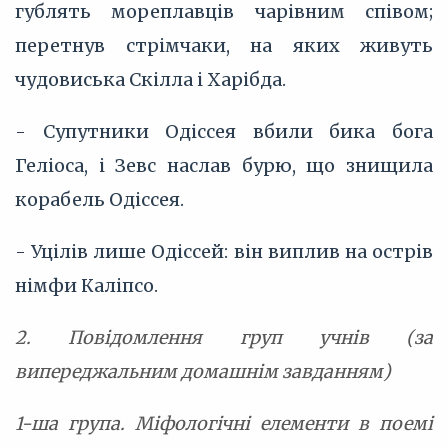
гублять мореплавців чарівним співом;
перетнув стрімчаки, на яких живуть
чудовиська Скілла і Харібда.
- Супутники Одіссея вбили бика бога
Геліоса, і Зевс наслав бурю, що знищила
корабель Одіссея.
- Уцілів лише Одіссей: він виплив на острів
німфи Каліпсо.
2. Повідомлення груп учнів (за
випереджальним домашнім завданням)
1-ша група. Міфологічні елементи в поемі