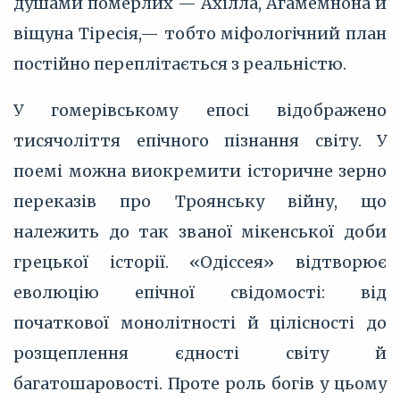
душами померлих — Ахілла, Агамемнона й
віщуна Тіресія,— тобто міфологічний план
постійно переплітається з реальністю.
У гомерівському епосі відображено
тисячоліття епічного пізнання світу. У
поемі можна виокремити історичне зерно
переказів про Троянську війну, що
належить до так званої мікенської доби
грецької історії. «Одіссея» відтворює
еволюцію епічної свідомості: від
початкової монолітності й цілісності до
розщеплення єдності світу й
багатошаровості. Проте роль богів у цьому