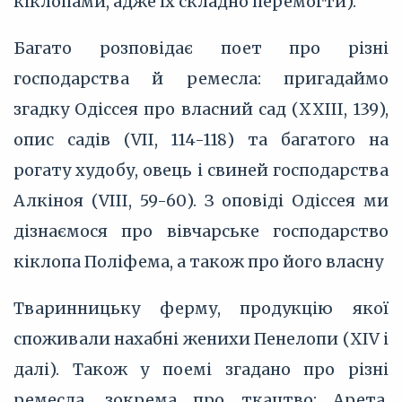
кіклопами, адже їх складно перемогти).
Багато розповідає поет про різні
господарства й ремесла: пригадаймо
згадку Одіссея про власний сад (XXIII, 139),
опис садів (VII, 114-118) та багатого на
рогату худобу, овець і свиней господарства
Алкіноя (VIII, 59-60). З оповіді Одіссея ми
дізнаємося про вівчарське господарство
кіклопа Поліфема, а також про його власну
Тваринницьку ферму, продукцію якої
споживали нахабні женихи Пенелопи (XIV і
далі). Також у поемі згадано про різні
ремесла, зокрема про ткацтво: Арета,