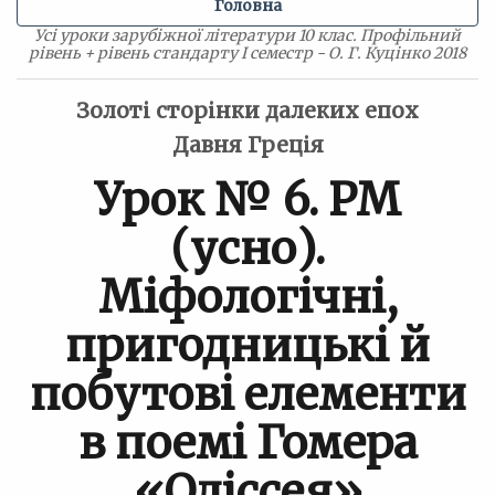
Головна
Усі уроки зарубіжної літератури 10 клас. Профільний
рівень + рівень стандарту I семестр - О. Г. Куцінко 2018
Золоті сторінки далеких епох
Давня Греція
Урок № 6. РМ
(усно).
Міфологічні,
пригодницькі й
побутові елементи
в поемі Гомера
«Одіссея»