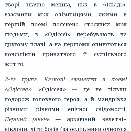
творі значно менша, ніж в «Іліаді»:
взаємини між олімпійцями, якими в
першій поемі пояснено стосунки між
людьми, в «Одіссеї» перебувають на
другому плані, а на першому опиняються
конфлікти приватного й суспільного
життя.
2-га група. Казкові елементи в поемі
«Одіссея».
«Одіссея» — це не тільки
подорож головного героя, а й мандрівка
різними рівнями епічної свідомості.
Перший рівень
— архаїчний: велетні-
кіклопи, діти богів (за осліплення одного з