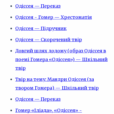
Одіссея — Переказ
Одіссея - Гомер — Хрестоматія
Одіссея — Підручник
Одіссея — Скорочений твір
Довгий шлях додому (образ Одіссея в
поемі Гомера «Одіссея») — Шкільний
твір
Твір на тему: Мандри Одіссея (за
твором Гомера) — Шкільний твір
Одіссея — Переказ
Гомер «Іліада», «Одіссея» -