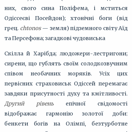
них, свого сина Поліфема, і мститься
Одіссеєві Посейдон); хтонічні боги (від
грец.
сhtonos
— земля) підземного світу Аїд
та Персефона; загадкові чудовиська
Скілла й Харібда; людожери-лестригони;
сирени, що гублять своїм солодкозвучним
співом необачних моряків. Усіх цих
первісних страховиськ Одіссей перемагає
завдяки присутності духу та кмітливості.
Другий рівень
епічної свідомості
відображає гармонію золотої доби:
бенкети богів на Олімпі, безтурботне