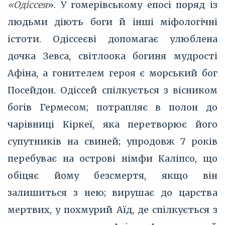
«Одіссея
». У гомерівському епосі поряд із
людьми діють боги й інші міфологічні
істоти. Одіссеєві допомагає улюблена
дочка Зевса, світлоока богиня мудрості
Афіна, а гонителем героя є морський бог
Посейдон. Одіссей спілкується з вісником
богів Гермесом; потрапляє в полон до
чарівниці Кіркеї, яка перетворює його
супутників на свиней; упродовж 7 років
перебуває на острові німфи Каліпсо, що
обіцяє йому безсмертя, якщо він
залишиться з нею; вирушає до царства
мертвих, у похмурий Аїд, де спілкується з