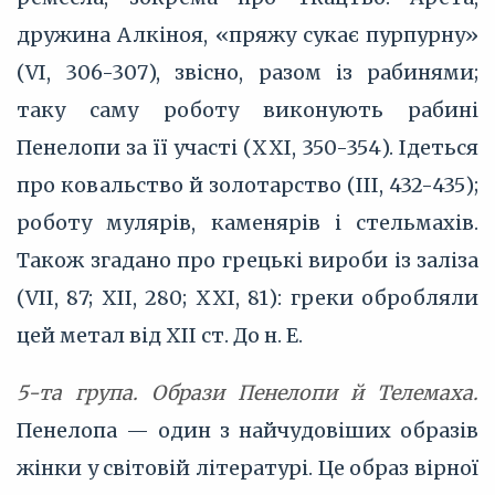
дружина Алкіноя, «пряжу сукає пурпурну»
(VI, 306-307), звісно, разом із рабинями;
таку саму роботу виконують рабині
Пенелопи за її участі (XXI, 350-354). Ідеться
про ковальство й золотарство (III, 432-435);
роботу мулярів, каменярів і стельмахів.
Також згадано про грецькі вироби із заліза
(VII, 87; XII, 280; XXI, 81): греки обробляли
цей метал від XII ст. До н. Е.
5-та група. Образи Пенелопи й Телемаха.
Пенелопа — один з найчудовіших образів
жінки у світовій літературі. Це образ вірної