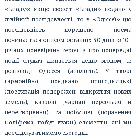
«Іліаду»: якщо сюжет «Іліади» подано у
лінійній послідовності, то в «Одіссеї» цю
послідовність порушено: поема
починається описом останніх 40 днів із 10-
річних поневірянь героя, а про попередні
події слухач дізнається дещо згодом, із
розповіді Одіссея (апологів). У творі
гармонійно поєднано пригодницькі
(поетизація подорожей, відкриття нових
земель), казкові (чарівні персонажі й
перетворення) та побутові (поранення
Поліфема, побут Ітаки) елементи, які ми
досліджуватимемо сьогодні.