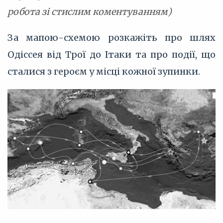
робота зі стислим коментуванням)
За мапою-схемою розкажіть про шлях
Одіссея від Трої до Ітаки та про події, що
сталися з героєм у місці кожної зупинки.