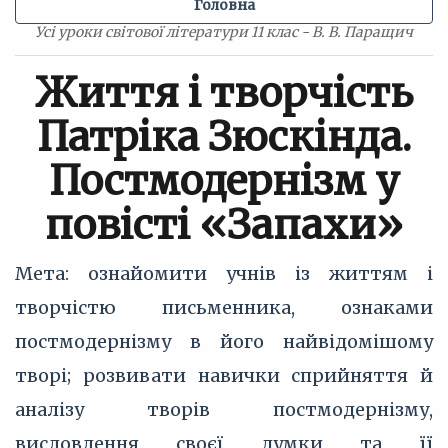
Головна
Усі уроки світової літератури 11 клас - В. В. Паращич
Життя і творчість
Патріка Зюскінда.
Постмодернізм у
повісті «Запахи»
Мета: ознайомити учнів із життям і
творчістю письменника, ознаками
постмодернізму в його найвідомішому
творі; розвивати навички сприйняття й
аналізу творів постмодернізму,
висловлення своєї думки та її