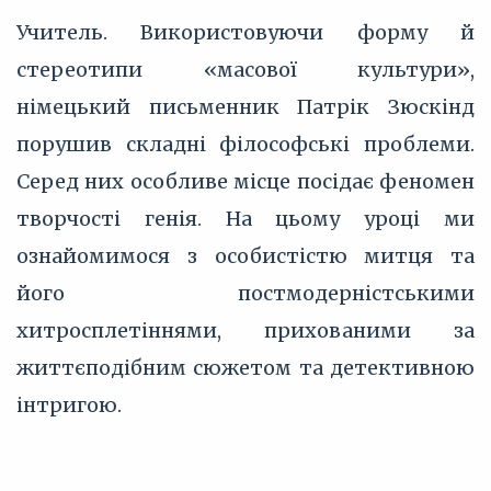
Учитель. Використовуючи форму й
стереотипи «масової культури»,
німецький письменник Патрік Зюскінд
порушив складні філософські проблеми.
Серед них особливе місце посідає феномен
творчості генія. На цьому уроці ми
ознайомимося з особистістю митця та
його постмодерністськими
хитросплетіннями, прихованими за
життєподібним сюжетом та детективною
інтригою.