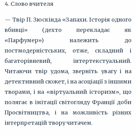
4. Слово вчителя
— Твір П. Зюскінда «Запахи. Історія одного
вбивці» (дехто перекладає як
«Парфумер») належить до
постмодерністських, отже, складний і
багаторівневий, інтертекстуальний.
Читаючи твір удома, зверніть увагу і на
детективний сюжет, і на асоціації з іншими
творами, і на «віртуальний історизм», що
полягає в імітації світогляду Франції доби
Просвітництва, і на можливість різних
інтерпретацій твору читачем.