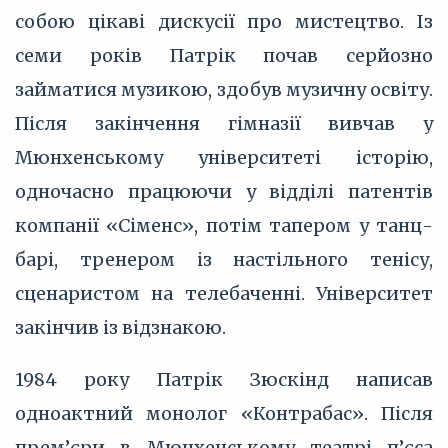
собою цікаві дискусії про мистецтво. Із
семи років Патрік почав серйозно
займатися музикою, здобув музичну освіту.
Після закінчення гімназії вивчав у
Мюнхенському університеті історію,
одночасно працюючи у відділі патентів
компанії «Сіменс», потім тапером у танц-
барі, тренером із настільного тенісу,
сценаристом на телебаченні. Університет
закінчив із відзнакою.
1984 року Патрік Зюскінд написав
одноактний монолог «Контрабас». Після
прем’єри в Мюнхенському театрі п’єса