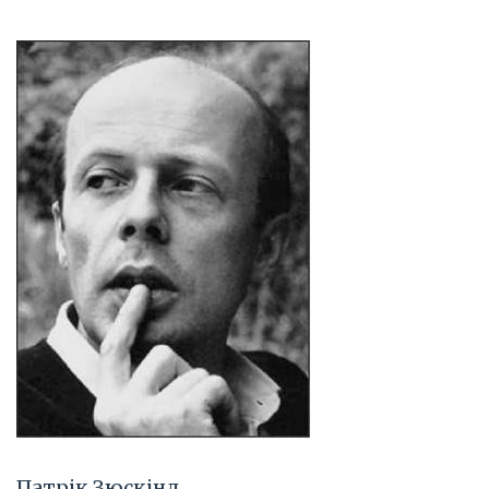
Патрік Зюскінд