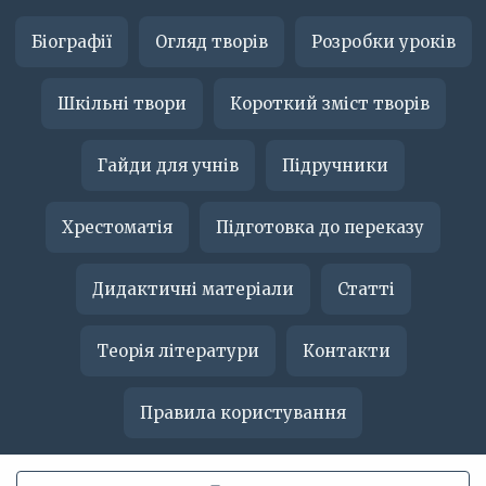
Біографії
Огляд творів
Розробки уроків
Шкільні твори
Короткий зміст творів
Гайди для учнів
Підручники
Хрестоматія
Підготовка до переказу
Дидактичні матеріали
Статті
Теорія літератури
Контакти
Правила користування