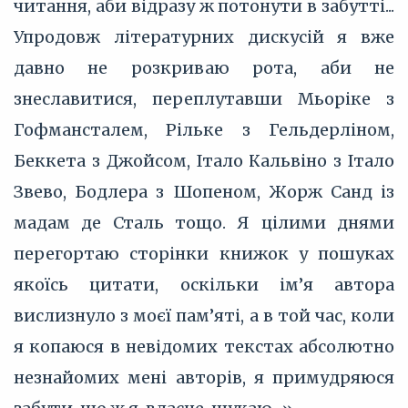
читання, аби відразу ж потонути в забутті...
Упродовж літературних дискусій я вже
давно не розкриваю рота, аби не
знеславитися, переплутавши Мьоріке з
Гофмансталем, Рільке з Гельдерліном,
Беккета з Джойсом, Італо Кальвіно з Італо
Звево, Бодлера з Шопеном, Жорж Санд із
мадам де Сталь тощо. Я цілими днями
перегортаю сторінки книжок у пошуках
якоїсь цитати, оскільки ім’я автора
вислизнуло з моєї пам’яті, а в той час, коли
я копаюся в невідомих текстах абсолютно
незнайомих мені авторів, я примудряюся