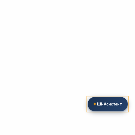
✦
ШІ‑Асистент
Пошук на сайті