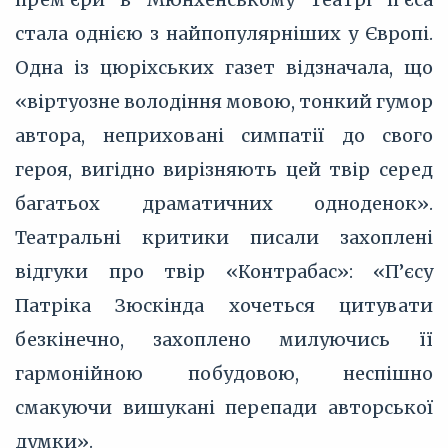
стала однією з найпопулярніших у Європі.
Одна із цюріхських газет відзначала, що
«віртуозне володіння мовою, тонкий гумор
автора, неприховані симпатії до свого
героя, вигідно вирізняють цей твір серед
багатьох драматичних одноденок».
Театральні критики писали захоплені
відгуки про твір «Контрабас»: «П’єсу
Патріка Зюскінда хочеться цитувати
безкінечно, захоплено милуючись її
гармонійною побудовою, неспішно
смакуючи вишукані перепади авторської
думки».