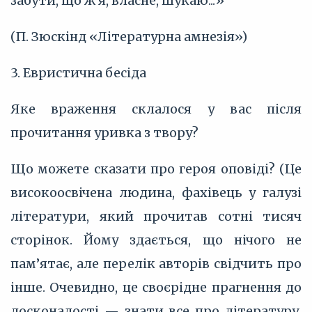
забути, що ж я, власне, шукаю...»
(П. Зюскінд «Літературна амнезія»)
3. Евристична бесіда
Яке враження склалося у вас після
прочитання уривка з твору?
Що можете сказати про героя оповіді? (Це
високоосвічена людина, фахівець у галузі
літератури, який прочитав сотні тисяч
сторінок. Йому здається, що нічого не
пам’ятає, але перелік авторів свідчить про
інше. Очевидно, це своєрідне прагнення до
досконалості — знати все про літературу,