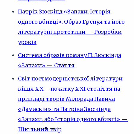
Патрік Зюскінд «Запахи. Історія
одного вбивці». Образ Гренуя та його
літературні прототипи — Розробки
уроків
Система образів роману П. Зюскінда
«Запахи» — Стаття
Світ постмодерністської літератури
кінця XX – початку XXI століття на
прикладі творів Мілорада Павича
«Дамаскін» та Патріка Зюскінда
«Запахи, або Історія одного вбивці» —
Шкільний твір