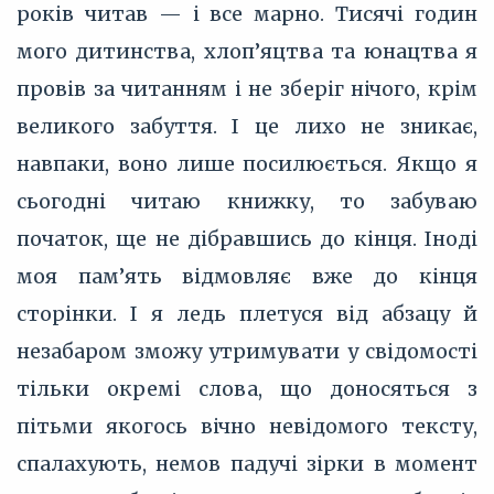
років читав — і все марно. Тисячі годин
мого дитинства, хлоп’яцтва та юнацтва я
провів за читанням і не зберіг нічого, крім
великого забуття. І це лихо не зникає,
навпаки, воно лише посилюється. Якщо я
сьогодні читаю книжку, то забуваю
початок, ще не дібравшись до кінця. Іноді
моя пам’ять відмовляє вже до кінця
сторінки. І я ледь плетуся від абзацу й
незабаром зможу утримувати у свідомості
тільки окремі слова, що доносяться з
пітьми якогось вічно невідомого тексту,
спалахують, немов падучі зірки в момент