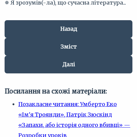
✵ Я зрозумів(-ла), що сучасна література...
Назад
Зміст
Далі
Посилання на схожі матеріали:
Позакласне читання: Умберто Еко
«Ім'я Троянди», Патрік Зюскінд
«Запахи, або історія одного вбивці» —
Розробки уроків