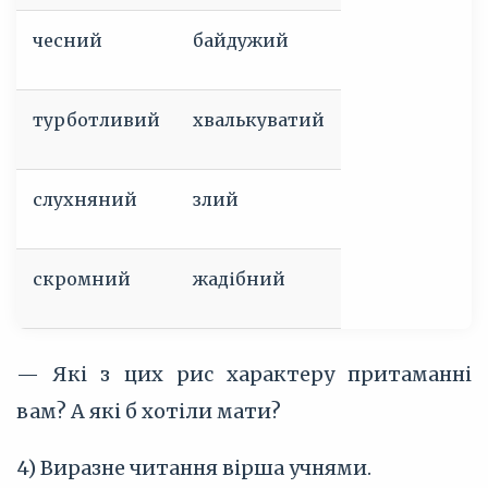
чесний
байдужий
турботливий
хвалькуватий
слухняний
злий
скромний
жадібний
— Які з цих рис характеру притаманні
вам? А які б хотіли мати?
4) Виразне читання вірша учнями.