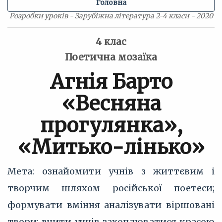
Головна
Розробки уроків - Зарубіжна література 2-4 класи - 2020
4 клас
Поетична мозаїка
Агнія Барто
«Весняна
прогулянка»,
«Митько-лінько»
Мета: ознайомити учнів з життєвим і
творчим шляхом російської поетеси;
формувати вміння аналізувати віршовані
твори; вчити учнів захоплюватися красою