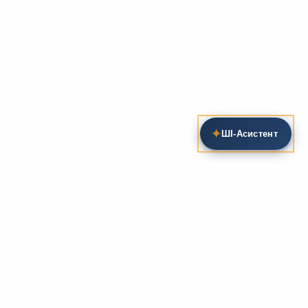
✦
ШІ‑Асистент
Пошук на сайті
Методика та розробки уроків
Фундаментом
zarlit.com
(з 2008 року) є фахові
розробки уроків
та
методика викладання
зарубіжної
літератури. Навколо цього базису формується
комплексна підтримка вчителя: від
планів-
конспектів
до
дидактичних матеріалів
, що