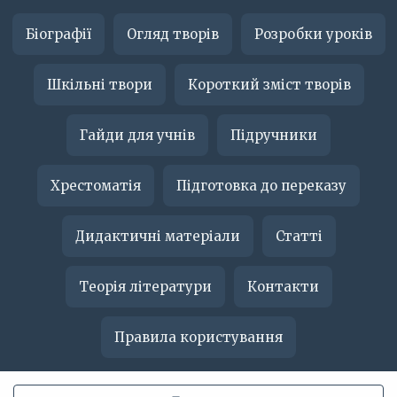
Біографії
Огляд творів
Розробки уроків
Шкільні твори
Короткий зміст творів
Гайди для учнів
Підручники
Хрестоматія
Підготовка до переказу
Дидактичні матеріали
Статті
Теорія літератури
Контакти
Правила користування