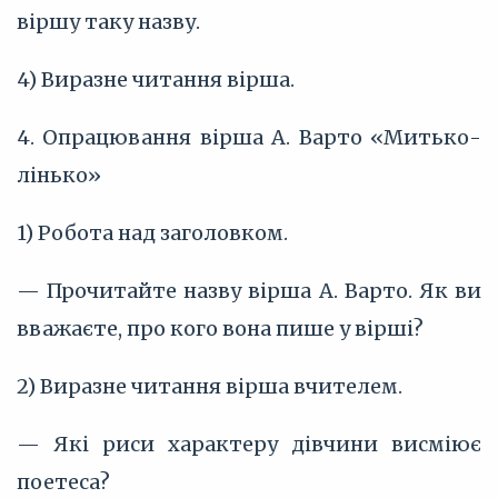
віршу таку назву.
4) Виразне читання вірша.
4. Опрацювання вірша А. Варто «Митько-
лінько»
1) Робота над заголовком.
— Прочитайте назву вірша А. Варто. Як ви
вважаєте, про кого вона пише у вірші?
2) Виразне читання вірша вчителем.
— Які риси характеру дівчини висміює
поетеса?