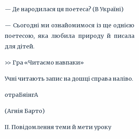
— Де народилася ця поетеса? (В Україні)
— Сьогодні ми ознайомимося із ще однією
поетесою, яка любила природу й писала
для дітей.
>> Гра «Читаємо навпаки»
Учні читають запис на дошці справа наліво.
отраБяінгА
(Агнія Барто)
II. Повідомлення теми й мети уроку