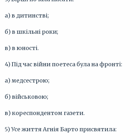
а) в дитинстві;
б) в шкільні роки;
в) в юності.
4) Під час війни поетеса була на фронті:
а) медсестрою;
б) військовою;
в) кореспондентом газети.
5) Усе життя Агнія Барто присвятила: