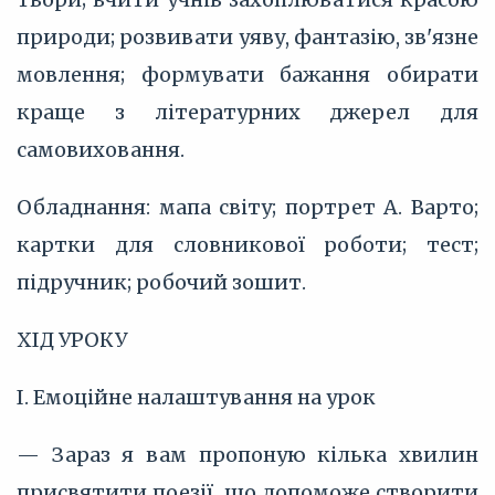
природи; розвивати уяву, фантазію, зв'язне
мовлення; формувати бажання обирати
краще з літературних джерел для
самовиховання.
Обладнання: мапа світу; портрет А. Варто;
картки для словникової роботи; тест;
підручник; робочий зошит.
ХІД УРОКУ
І. Емоційне налаштування на урок
— Зараз я вам пропоную кілька хвилин
присвятити поезії, що допоможе створити