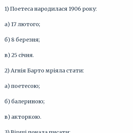
1) Поетеса народилася 1906 року:
а) 17 лютого;
б) 8 березня;
в) 25 січня.
2) Агнія Барто мріяла стати:
а) поетесою;
б) балериною;
в) акторкою.
3) Вірші почала писати: