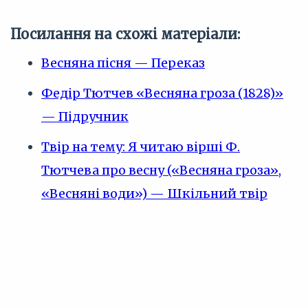
Посилання на схожі матеріали:
Весняна пісня — Переказ
Федір Тютчев «Весняна гроза (1828)»
— Підручник
Твір на тему: Я читаю вірші Ф.
Тютчева про весну («Весняна гроза»,
«Весняні води») — Шкільний твір