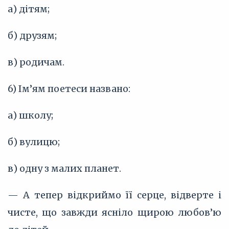
а) дітям;
б) друзям;
в) родичам.
6) Ім’ям поетеси названо:
а) школу;
б) вулицю;
в) одну з малих планет.
— А тепер відкриймо її серце, відверте і
чисте, що завжди ясніло щирою любов’ю