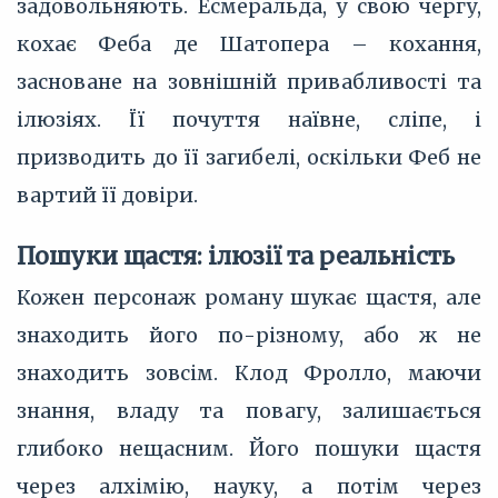
задовольняють. Есмеральда, у свою чергу,
кохає Феба де Шатопера – кохання,
засноване на зовнішній привабливості та
ілюзіях. Її почуття наївне, сліпе, і
призводить до її загибелі, оскільки Феб не
вартий її довіри.
Пошуки щастя: ілюзії та реальність
Кожен персонаж роману шукає щастя, але
знаходить його по-різному, або ж не
знаходить зовсім. Клод Фролло, маючи
знання, владу та повагу, залишається
глибоко нещасним. Його пошуки щастя
через алхімію, науку, а потім через