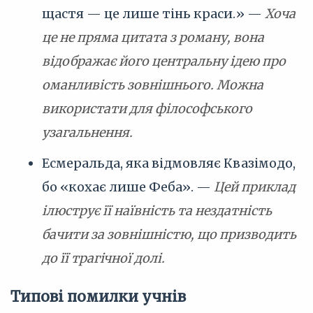
щастя — це лише тінь краси.» —
Хоча
це не пряма цитата з роману, вона
відображає його центральну ідею про
оманливість зовнішнього. Можна
використати для філософського
узагальнення.
Есмеральда, яка відмовляє Квазімодо,
бо «кохає лише Феба». —
Цей приклад
ілюструє її наївність та нездатність
бачити за зовнішністю, що призводить
до її трагічної долі.
Типові помилки учнів