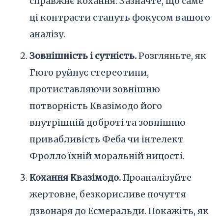
справжнє кохання. Зазначте, що саме
ці контрасти стануть фокусом вашого
аналізу.
Зовнішність і сутність.
Розгляньте, як
Гюго руйнує стереотипи,
протиставляючи зовнішню
потворність Квазімодо його
внутрішній доброті та зовнішню
привабливість Феба чи інтелект
Фролло їхній моральній ницості.
Кохання Квазімодо.
Проаналізуйте
жертовне, безкорисливе почуття
дзвонаря до Есмеральди. Покажіть, як