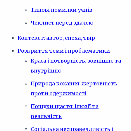
Типові помилки учнів
Чеклист перед здачею
Контекст: автор, епоха, твір
Розкриття теми і проблематики
Краса і потворність: зовнішнє та
внутрішнє
Природа кохання: жертовність
проти одержимості
Пошуки щастя: ілюзії та
реальність
Соціальна несправедливість і