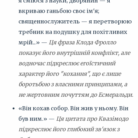
я сміюся з науки; дворянин — я
вкриваю ганьбою своє ім'я;
священнослужитель — я перетворюю
требник на подушку для похітливих
мрій...» —
Ця фраза Клода Фролло
показує його внутрішній конфлікт, але
водночас підкреслює егоїстичний
характер його "кохання", що є лише
боротьбою з власними принципами, а
не жертовним почуттям до Есмеральди.
«Він кохав собор. Він жив у ньому. Він
був ним.» —
Ця цитата про Квазімодо
підкреслює його глибокий зв'язок з