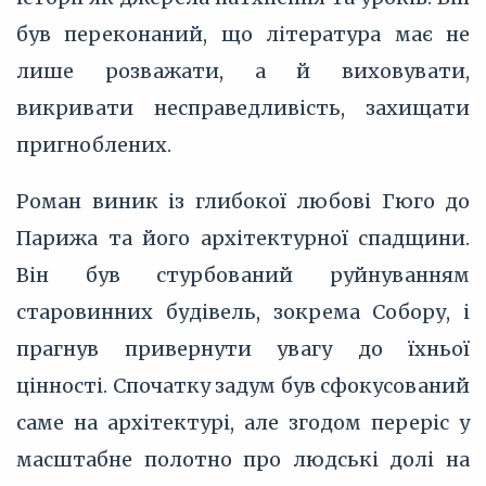
був переконаний, що література має не
лише розважати, а й виховувати,
викривати несправедливість, захищати
пригноблених.
Роман виник із глибокої любові Гюго до
Парижа та його архітектурної спадщини.
Він був стурбований руйнуванням
старовинних будівель, зокрема Собору, і
прагнув привернути увагу до їхньої
цінності. Спочатку задум був сфокусований
саме на архітектурі, але згодом переріс у
масштабне полотно про людські долі на