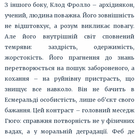
З іншого боку, Клод Фролло – архідиякон,
учений, людина поважна. Його зовнішність
не відштовхує, а розум викликає повагу.
Але його внутрішній світ сповнений
темряви: заздрість, одержимість,
жорстокість. Його прагнення до знань
перетворюється на пошук забороненого, а
кохання – на руйнівну пристрасть, що
знищує все навколо. Він не бачить в
Есмеральді особистість, лише об'єкт свого
бажання. Цей контраст – головний меседж
Гюго: справжня потворність не у фізичних
вадах, а у моральній деградації. Феб де