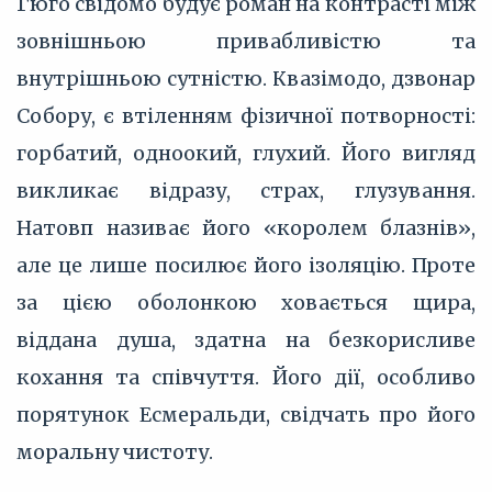
Гюго свідомо будує роман на контрасті між
зовнішньою привабливістю та
внутрішньою сутністю. Квазімодо, дзвонар
Собору, є втіленням фізичної потворності:
горбатий, одноокий, глухий. Його вигляд
викликає відразу, страх, глузування.
Натовп називає його «королем блазнів»,
але це лише посилює його ізоляцію. Проте
за цією оболонкою ховається щира,
віддана душа, здатна на безкорисливе
кохання та співчуття. Його дії, особливо
порятунок Есмеральди, свідчать про його
моральну чистоту.