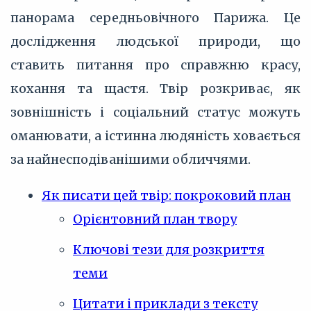
панорама середньовічного Парижа. Це
дослідження людської природи, що
ставить питання про справжню красу,
кохання та щастя. Твір розкриває, як
зовнішність і соціальний статус можуть
оманювати, а істинна людяність ховається
за найнесподіванішими обличчями.
Як писати цей твір: покроковий план
Орієнтовний план твору
Ключові тези для розкриття
теми
Цитати і приклади з тексту