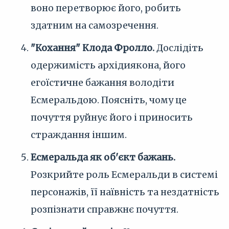
воно перетворює його, робить
здатним на самозречення.
"Кохання" Клода Фролло.
Дослідіть
одержимість архідиякона, його
егоїстичне бажання володіти
Есмеральдою. Поясніть, чому це
почуття руйнує його і приносить
страждання іншим.
Есмеральда як об'єкт бажань.
Розкрийте роль Есмеральди в системі
персонажів, її наївність та нездатність
розпізнати справжнє почуття.