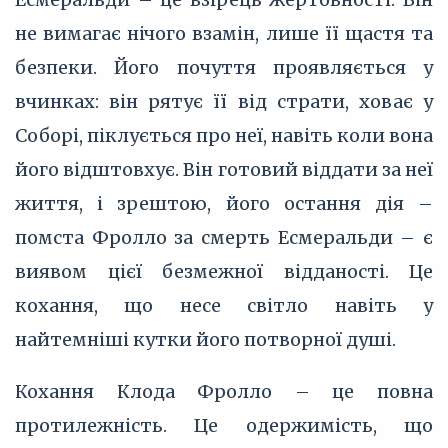
не вимагає нічого взамін, лише її щастя та
безпеки. Його почуття проявляється у
вчинках: він рятує її від страти, ховає у
Соборі, піклується про неї, навіть коли вона
його відштовхує. Він готовий віддати за неї
життя, і зрештою, його остання дія –
помста Фролло за смерть Есмеральди – є
виявом цієї безмежної відданості. Це
кохання, що несе світло навіть у
найтемніші кутки його потворної душі.
Кохання Клода Фролло – це повна
протилежність. Це одержимість, що