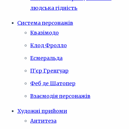
людська гідність
Система персонажів
Квазімодо
Клод Фролло
Есмеральда
П'єр Гренгуар
Феб де Шатопер
Взаємодія персонажів
Художні прийоми
Антитеза