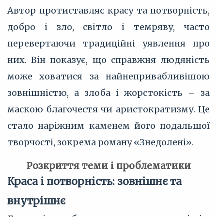
Автор протиставляє красу та потворність,
добро і зло, світло і темряву, часто
перевертаючи традиційні уявлення про
них. Він показує, що справжня людяність
може ховатися за найнепривабливішою
зовнішністю, а злоба і жорстокість – за
маскою благочестя чи аристократизму. Це
стало наріжним каменем його подальшої
творчості, зокрема роману «Знедолені».
Розкриття теми і проблематики
Краса і потворність: зовнішнє та
внутрішнє