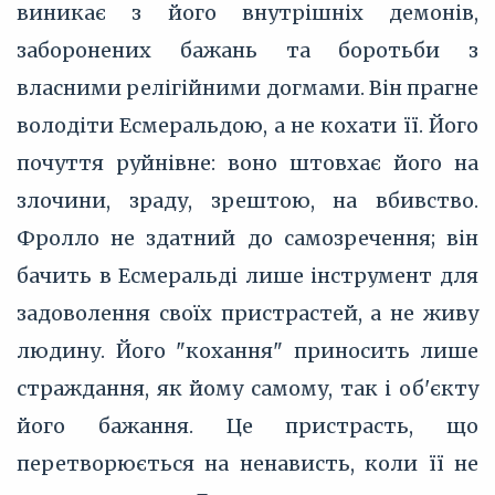
виникає з його внутрішніх демонів,
заборонених бажань та боротьби з
власними релігійними догмами. Він прагне
володіти Есмеральдою, а не кохати її. Його
почуття руйнівне: воно штовхає його на
злочини, зраду, зрештою, на вбивство.
Фролло не здатний до самозречення; він
бачить в Есмеральді лише інструмент для
задоволення своїх пристрастей, а не живу
людину. Його "кохання" приносить лише
страждання, як йому самому, так і об'єкту
його бажання. Це пристрасть, що
перетворюється на ненависть, коли її не