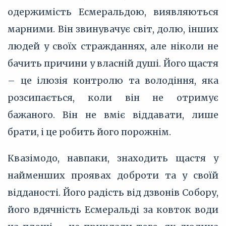
одержимість Есмеральдою, виявляються
марними. Він звинувачує світ, долю, інших
людей у своїх стражданнях, але ніколи не
бачить причини у власній душі. Його щастя
– це ілюзія контролю та володіння, яка
розсипається, коли він не отримує
бажаного. Він не вміє віддавати, лише
брати, і це робить його порожнім.
Квазімодо, навпаки, знаходить щастя у
найменших проявах доброти та у своїй
відданості. Його радість від дзвонів Собору,
його вдячність Есмеральді за ковток води