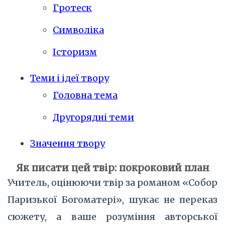
Гротеск
Символіка
Історизм
Теми і ідеї твору
Головна тема
Другорядні теми
Значення твору
Як писати цей твір: покроковий план
Учитель, оцінюючи твір за романом «Собор
Паризької Богоматері», шукає не переказ
сюжету, а ваше розуміння авторської