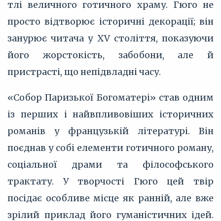
тлі величного готичного храму. Гюго не
просто відтворює історичні декорації; він
занурює читача у XV століття, показуючи
його жорстокість, забобони, але й
пристрасті, що непідвладні часу.
«Собор Паризької Богоматері» став одним
із перших і найвпливовіших історичних
романів у французькій літературі. Він
поєднав у собі елементи готичного роману,
соціальної драми та філософського
трактату. У творчості Гюго цей твір
посідає особливе місце як ранній, але вже
зрілий приклад його гуманістичних ідей.