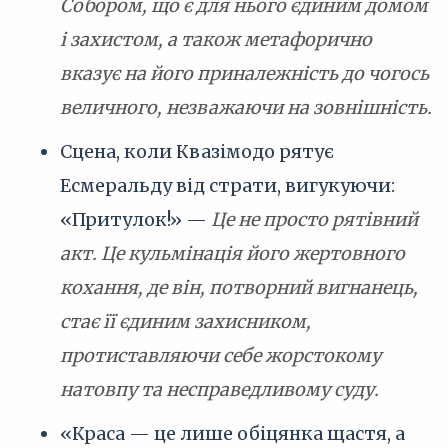
Собором, що є для нього єдиним домом
і захистом, а також метафорично
вказує на його приналежність до чогось
величного, незважаючи на зовнішність.
Сцена, коли Квазімодо рятує
Есмеральду від страти, вигукуючи:
«Притулок!» —
Це не просто рятівний
акт. Це кульмінація його жертовного
кохання, де він, потворний вигнанець,
стає її єдиним захисником,
протиставляючи себе жорстокому
натовпу та несправедливому суду.
«Краса — це лише обіцянка щастя, а