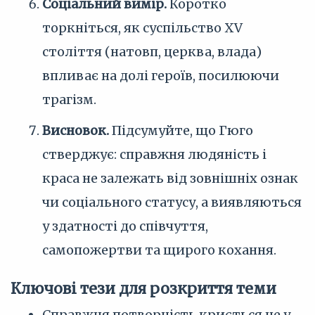
Соціальний вимір.
Коротко
торкніться, як суспільство XV
століття (натовп, церква, влада)
впливає на долі героїв, посилюючи
трагізм.
Висновок.
Підсумуйте, що Гюго
стверджує: справжня людяність і
краса не залежать від зовнішніх ознак
чи соціального статусу, а виявляються
у здатності до співчуття,
самопожертви та щирого кохання.
Ключові тези для розкриття теми
Справжня потворність криється не у