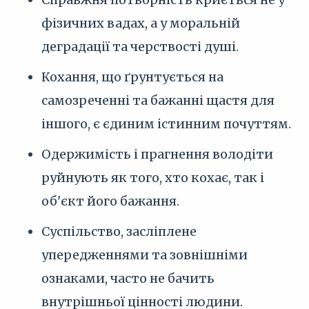
фізичних вадах, а у моральній
деградації та черствості душі.
Кохання, що ґрунтується на
самозреченні та бажанні щастя для
іншого, є єдиним істинним почуттям.
Одержимість і прагнення володіти
руйнують як того, хто кохає, так і
об'єкт його бажання.
Суспільство, засліплене
упередженнями та зовнішніми
ознаками, часто не бачить
внутрішньої цінності людини.