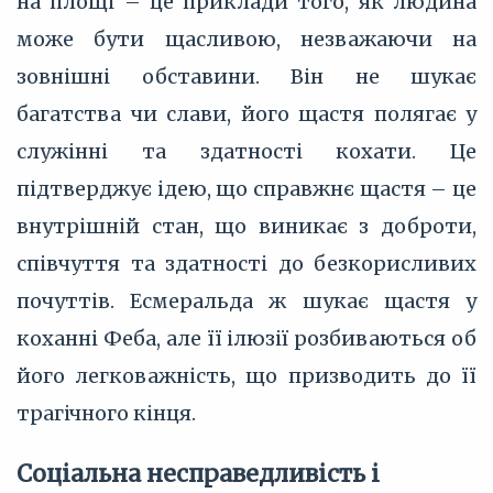
на площі – це приклади того, як людина
може бути щасливою, незважаючи на
зовнішні обставини. Він не шукає
багатства чи слави, його щастя полягає у
служінні та здатності кохати. Це
підтверджує ідею, що справжнє щастя – це
внутрішній стан, що виникає з доброти,
співчуття та здатності до безкорисливих
почуттів. Есмеральда ж шукає щастя у
коханні Феба, але її ілюзії розбиваються об
його легковажність, що призводить до її
трагічного кінця.
Соціальна несправедливість і