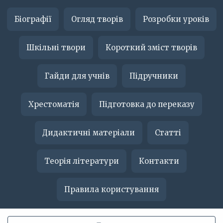
Біографії
Огляд творів
Розробки уроків
Шкільні твори
Короткий зміст творів
Гайди для учнів
Підручники
Хрестоматія
Підготовка до переказу
Дидактичні матеріали
Статті
Теорія літератури
Контакти
Правила користування