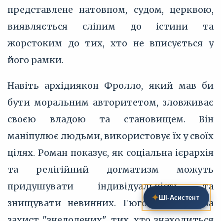
представлене натовпом, судом, церквою,
виявляється сліпим до істини та
жорстоким до тих, хто не вписується у
його рамки.
Навіть архідиякон Фролло, який мав би
бути моральним авторитетом, зловживає
своєю владою та становищем. Він
маніпулює людьми, використовує їх у своїх
цілях. Роман показує, як соціальна ієрархія
та релігійний догматизм можуть
придушувати індивідуальність та
✦
ШІ‑Асистент
знищувати невинних. Гюго виступає на
захист "знедолених", тих, хто знаходиться