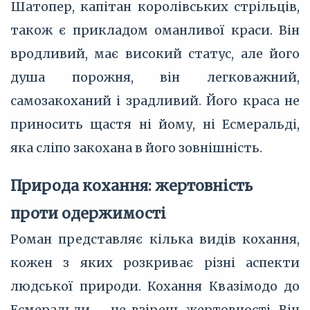
Шатопер, капітан королівських стрільців,
також є прикладом оманливої краси. Він
вродливий, має високий статус, але його
душа порожня, він легковажний,
самозакоханий і зрадливий. Його краса не
приносить щастя ні йому, ні Есмеральді,
яка сліпо закохана в його зовнішність.
Природа кохання: жертовність
проти одержимості
Роман представляє кілька видів кохання,
кожен з яких розкриває різні аспекти
людської природи. Кохання Квазімодо до
Есмеральди – це взірець жертовності. Він