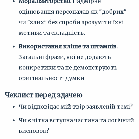
Моралізаторство.
Надмірне
оцінювання персонажів як "добрих"
чи "злих" без спроби зрозуміти їхні
мотиви та складність.
Використання кліше та штампів.
Загальні фрази, які не додають
конкретики та не демонструють
оригінальності думки.
Чеклист перед здачею
Чи відповідає мій твір заявленій темі?
Чи є чітка вступна частина та логічний
висновок?