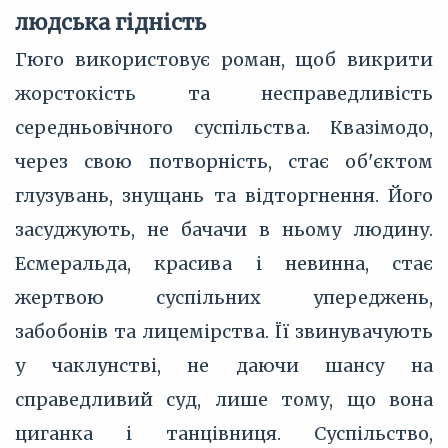
людська гідність
Гюго використовує роман, щоб викрити
жорстокість та несправедливість
середньовічного суспільства. Квазімодо,
через свою потворність, стає об'єктом
глузувань, знущань та відторгнення. Його
засуджують, не бачачи в ньому людину.
Есмеральда, красива і невинна, стає
жертвою суспільних упереджень,
забобонів та лицемірства. Її звинувачують
у чаклунстві, не даючи шансу на
справедливий суд, лише тому, що вона
циганка і танцівниця. Суспільство,