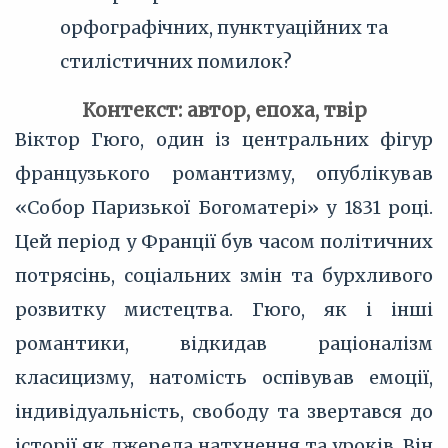
орфографічних, пунктуаційних та
стилістичних помилок?
Контекст: автор, епоха, твір
Віктор Гюго, один із центральних фігур
французького романтизму, опублікував
«Собор Паризької Богоматері» у 1831 році.
Цей період у Франції був часом політичних
потрясінь, соціальних змін та бурхливого
розвитку мистецтва. Гюго, як і інші
романтики, відкидав раціоналізм
класицизму, натомість оспівував емоції,
індивідуальність, свободу та звертався до
історії як джерела натхнення та уроків. Він