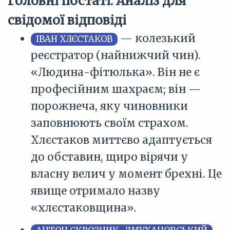
Головні постаті: Аналіз для
свідомої відповіді
— колезький
ІВАН ХЛЄСТАКОВ
реєстратор (найнижчий чин).
«Людина-фітюлька». Він не є
професійним шахраєм; він —
порожнеча, яку чиновники
заповнюють своїм страхом.
Хлєстаков миттєво адаптується
до обставин, щиро вірячи у
власну велич у момент брехні. Це
явище отримало назву
«хлєстаковщина».