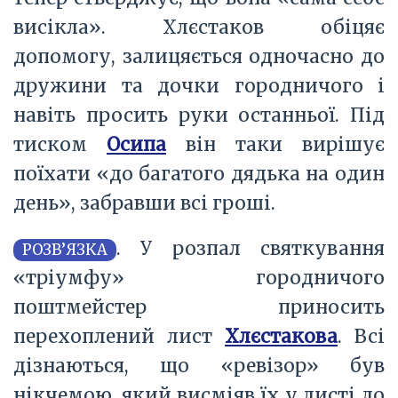
висікла». Хлєстаков обіцяє
допомогу, залицяється одночасно до
дружини та дочки городничого і
навіть просить руки останньої. Під
тиском
Осипа
він таки вирішує
поїхати «до багатого дядька на один
день», забравши всі гроші.
. У розпал святкування
РОЗВ’ЯЗКА
«тріумфу» городничого
поштмейстер приносить
перехоплений лист
Хлєстакова
. Всі
дізнаються, що «ревізор» був
нікчемою, який висміяв їх у листі до