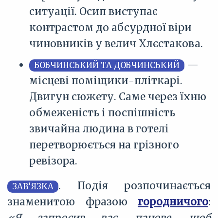
ситуації. Осип виступає
контрастом до абсурдної віри
чиновників у велич Хлєстакова.
—
БОБЧИНСЬКИЙ ТА ДОБЧИНСЬКИЙ
місцеві поміщики-пліткарі.
Двигун сюжету. Саме через їхню
обмеженість і поспішність
звичайна людина в готелі
перетворюється на грізного
ревізора.
. Подія розпочинається
ЗАВ’ЯЗКА
знаменитою фразою
городничого
: