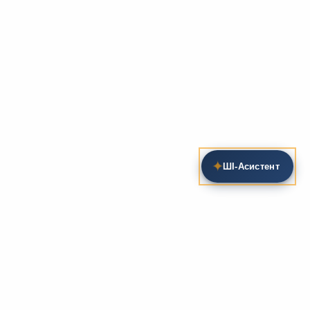
✦
ШІ‑Асистент
Пошук на сайті
Методика та розробки уроків
Фундаментом
zarlit.com
(з 2008 року) є фахові
розробки уроків
та
методика викладання
зарубіжної
літератури. Навколо цього базису формується