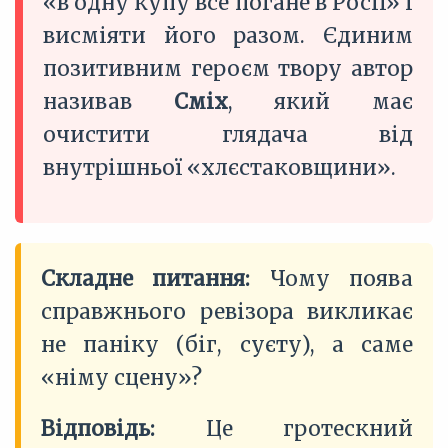
«в одну купу все погане в Росії» і
висміяти його разом. Єдиним
позитивним героєм твору автор
називав
Сміх
, який має
очистити глядача від
внутрішньої «хлєстаковщини».
Складне питання:
Чому поява
справжнього ревізора викликає
не паніку (біг, суєту), а саме
«німу сцену»?
Відповідь:
Це гротескний