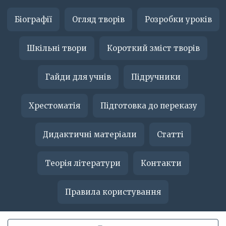
Біографії
Огляд творів
Розробки уроків
Шкільні твори
Короткий зміст творів
Гайди для учнів
Підручники
Хрестоматія
Підготовка до переказу
Дидактичні матеріали
Статті
Теорія літератури
Контакти
Правила користування