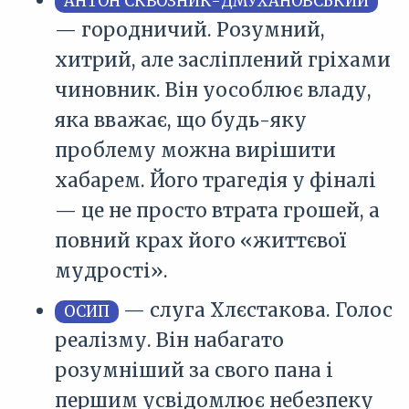
АНТОН СКВОЗНИК-ДМУХАНОВСЬКИЙ
— городничий. Розумний,
хитрий, але засліплений гріхами
чиновник. Він уособлює владу,
яка вважає, що будь-яку
проблему можна вирішити
хабарем. Його трагедія у фіналі
— це не просто втрата грошей, а
повний крах його «життєвої
мудрості».
— слуга Хлєстакова. Голос
ОСИП
реалізму. Він набагато
розумніший за свого пана і
першим усвідомлює небезпеку