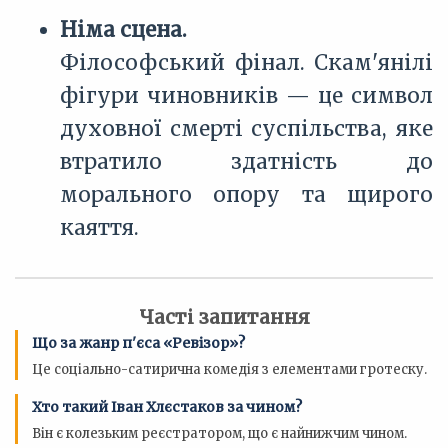
Німа сцена.
Філософський фінал. Скам'янілі
фігури чиновників — це символ
духовної смерті суспільства, яке
втратило здатність до
морального опору та щирого
каяття.
Часті запитання
Що за жанр п'єса «Ревізор»?
Це соціально-сатирична комедія з елементами гротеску.
Хто такий Іван Хлєстаков за чином?
Він є колезьким реєстратором, що є найнижчим чином.