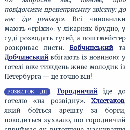
«Я запросив вас, панове, щоб
повідомити пренеприємну звістку: до
нас їде ревізор»
. Всі чиновники
мають «гріхи»: у лікарнях брудно, у
суді розводять гусей, а поштмейстер
розкриває листи.
Бобчинський
та
Добчинський
вбігають із новиною: у
готелі вже тиждень живе молодик із
Петербурга — це точно він!
.
Городничий
їде до
РОЗВИТОК ДІЇ
готелю «на розвідку».
Хлєстаков
,
який боїться арешту за борги,
поводиться зухвало, що городничий
сприймає як витончене маскування