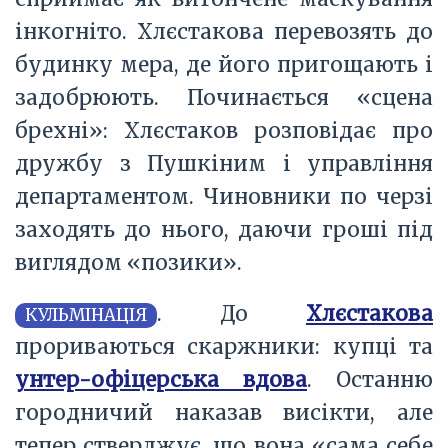
інкогніто. Хлєстакова перевозять до
будинку мера, де його пригощають і
задобрюють. Починається «сцена
брехні»: Хлєстаков розповідає про
дружбу з Пушкіним і управління
департаментом. Чиновники по черзі
заходять до нього, даючи гроші під
виглядом «позики».
. До
Хлєстакова
КУЛЬМІНАЦІЯ
прориваються скаржники: купці та
унтер-офіцерська вдова
. Останню
городничий наказав висікти, але
тепер стверджує, що вона «сама себе