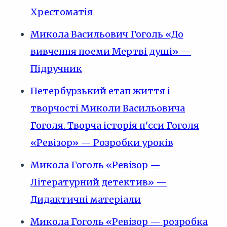
Хрестоматія
Микола Васильович Гоголь «До
вивчення поеми Мертві душі» —
Підручник
Петербурзький етап життя і
творчості Миколи Васильовича
Гоголя. Творча історія п'єси Гоголя
«Ревізор» — Розробки уроків
Микола Гоголь «Ревізор —
Літературний детектив» —
Дидактичні матеріали
Микола Гоголь «Ревізор — розробка