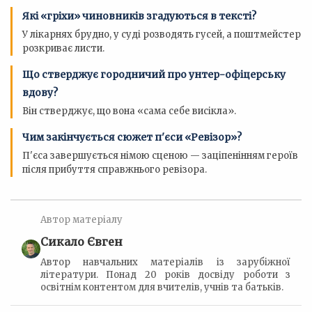
Які «гріхи» чиновників згадуються в тексті?
У лікарнях брудно, у суді розводять гусей, а поштмейстер
розкриває листи.
Що стверджує городничий про унтер-офіцерську
вдову?
Він стверджує, що вона «сама себе висікла».
Чим закінчується сюжет п'єси «Ревізор»?
П'єса завершується німою сценою — заціпенінням героїв
після прибуття справжнього ревізора.
Автор матеріалу
Сикало Євген
Автор навчальних матеріалів із зарубіжної
літератури. Понад 20 років досвіду роботи з
освітнім контентом для вчителів, учнів та батьків.