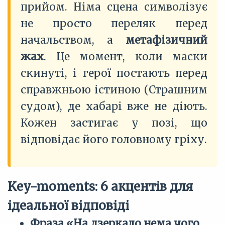
прийом. Німа сцена символізує
не просто переляк перед
начальством, а
метафізичний
жах
. Це момент, коли маски
скинуті, і герої постають перед
справжньою істиною (Страшним
судом), де хабарі вже не діють.
Кожен застигає у позі, що
відповідає його головному гріху.
Key-moments: 6 акцентів для
ідеальної відповіді
Фраза «На дзеркало нема чого