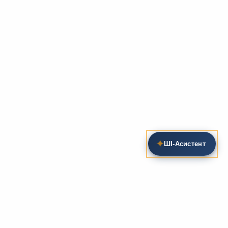
✦
ШІ‑Асистент
Пошук на сайті
Методика та розробки уроків
Фундаментом
zarlit.com
(з 2008 року) є фахові