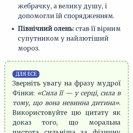
жебрачку, а велику душу, і
допомогли їй спорядженням.
Північний олень:
став її вірним
супутником у найлютіший
мороз.
ДЛЯ ЕСЕ
Зверніть увагу на фразу мудрої
Фінки:
«Сила її — у серці, сила в
тому, що вона невинна дитина»
.
Використовуйте цю цитату як
доказ того, що моральна
чистота сильніша за фізичну