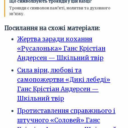
Що символізують троянди у цій казці?
Троянди є символом пам’яті, молитви та духовного
зв’язку.
Посилання на схожі матеріали:
Жертва заради кохання
«Русалонька» Ганс Крістіан
Андерсен — Шкільний твір
Сила віри, любові та
самопожертви «Дикі лебеді»
Ганс Крістіан Андерсен —
Шкільний твір
Протиставлення справжнього і
штучного «Соловей» Ганс