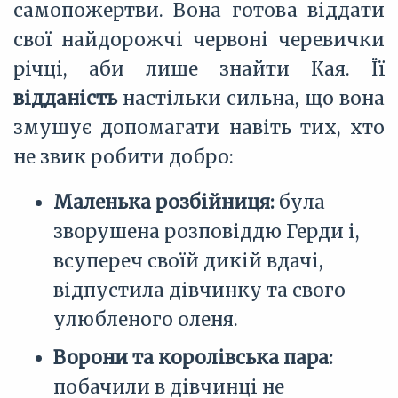
самопожертви. Вона готова віддати
свої найдорожчі червоні черевички
річці, аби лише знайти Кая. Її
відданість
настільки сильна, що вона
змушує допомагати навіть тих, хто
не звик робити добро:
Маленька розбійниця:
була
зворушена розповіддю Герди і,
всупереч своїй дикій вдачі,
відпустила дівчинку та свого
улюбленого оленя.
Ворони та королівська пара:
побачили в дівчинці не