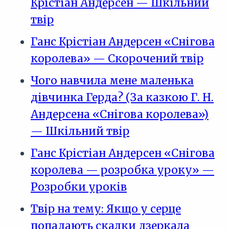
Крістіан Андерсен — Шкільний
твір
Ганс Крістіан Андерсен «Снігова
королева» — Скорочений твір
Чого навчила мене маленька
дівчинка Герда? (За казкою Г. Н.
Андерсена «Снігова королева»)
— Шкільний твір
Ганс Крістіан Андерсен «Снігова
королева — розробка уроку» —
Розробки уроків
Твір на тему: Якщо у серце
попадають скалки дзеркала