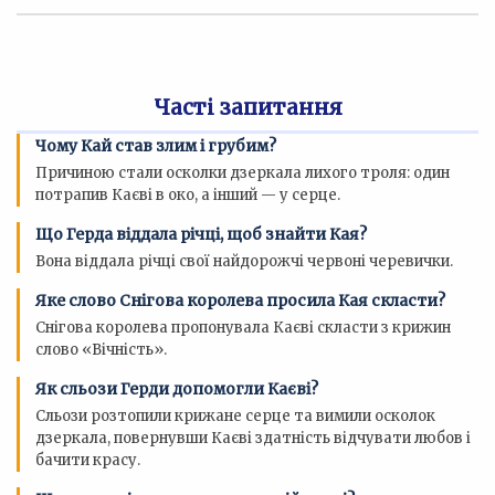
Часті запитання
Чому Кай став злим і грубим?
Причиною стали осколки дзеркала лихого троля: один
потрапив Каєві в око, а інший — у серце.
Що Герда віддала річці, щоб знайти Кая?
Вона віддала річці свої найдорожчі червоні черевички.
Яке слово Снігова королева просила Кая скласти?
Снігова королева пропонувала Каєві скласти з крижин
слово «Вічність».
Як сльози Герди допомогли Каєві?
Сльози розтопили крижане серце та вимили осколок
дзеркала, повернувши Каєві здатність відчувати любов і
бачити красу.