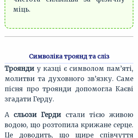
міць.
Символіка троянд та сліз
Троянди
у казці є символом пам’яті,
молитви та духовного зв’язку. Саме
пісня про троянди допомогла Каєві
згадати Герду.
А
сльози Герди
стали тією живою
водою, що розтопила крижане серце.
Це доводить, що щире співчуття