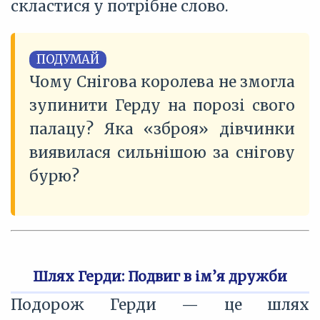
скластися у потрібне слово.
ПОДУМАЙ
Чому Снігова королева не змогла
зупинити Герду на порозі свого
палацу? Яка «зброя» дівчинки
виявилася сильнішою за снігову
бурю?
Шлях Герди: Подвиг в ім’я дружби
Подорож Герди — це шлях