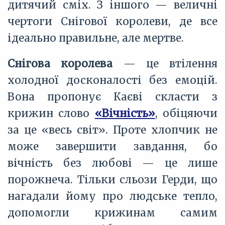
дитячий сміх. З іншого — величні
чертоги Снігової королеви, де все
ідеально правильне, але мертве.
Снігова королева
— це втілення
холодної досконалості без емоцій.
Вона пропонує Каєві скласти з
крижин слово
«Вічність»
, обіцяючи
за це «весь світ». Проте хлопчик не
може завершити завдання, бо
вічність без любові — це лише
порожнеча. Тільки сльози Герди, що
нагадали йому про людське тепло,
допомогли крижинам самим