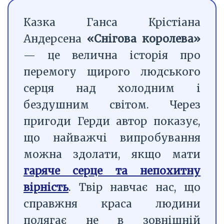
Казка Ганса Крістіана
Андерсена
«Снігова королева»
— це велична історія про
перемогу щирого людського
серця над холодним і
бездушним світом. Через
пригоди Герди автор показує,
що найважчі випробування
можна здолати, якщо мати
гаряче серце та непохитну
вірність
. Твір навчає нас, що
справжня краса людини
полягає не в зовнішній