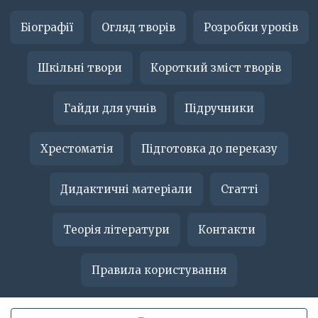
Біографії
Огляд творів
Розробки уроків
Шкільні твори
Короткий зміст творів
Гайди для учнів
Підручники
Хрестоматія
Підготовка до переказу
Дидактичні матеріали
Статті
Теорія літератури
Контакти
Правила користування