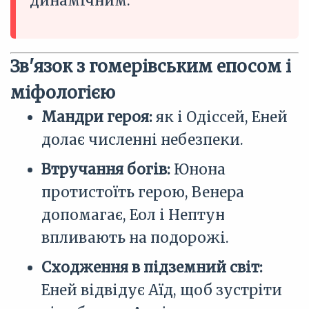
динамічним.
Зв'язок з гомерівським епосом і
міфологією
Мандри героя:
як і Одіссей, Еней
долає численні небезпеки.
Втручання богів:
Юнона
протистоїть герою, Венера
допомагає, Еол і Нептун
впливають на подорожі.
Сходження в підземний світ:
Еней відвідує Аїд, щоб зустріти