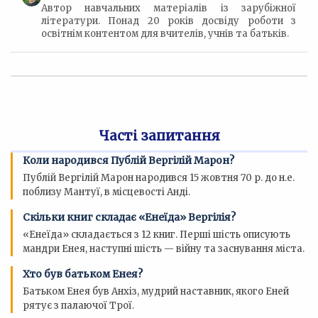
Автор навчальних матеріалів із зарубіжної
літератури. Понад 20 років досвіду роботи з
освітнім контентом для вчителів, учнів та батьків.
Часті запитання
Коли народився Публій Вергілій Марон?
Публій Вергілій Марон народився 15 жовтня 70 р. до н.е.
поблизу Мантуї, в місцевості Анді.
Скільки книг складає «Енеїда» Вергілія?
«Енеїда» складається з 12 книг. Перші шість описують
мандри Енея, наступні шість — війну та заснування міста.
Хто був батьком Енея?
Батьком Енея був Анхіз, мудрий наставник, якого Еней
рятує з палаючої Трої.