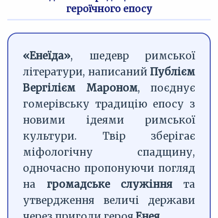
героїчного епосу
«Енеїда»
, шедевр римської
літератури, написаний
Публієм
Вергілієм Мароном
, поєднує
гомерівську традицію епосу з
новими ідеями римської
культури. Твір зберігає
міфологічну спадщину,
одночасно пропонуючи погляд
на
громадське служіння
та
утвердження величі держави
через пригоди героя
Енея
.