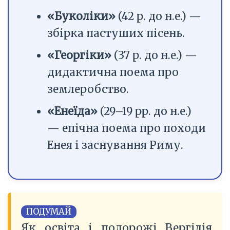
«Буколіки»
(42 р. до н.е.) —
збірка пастуших пісень.
«Георгіки»
(37 р. до н.е.) —
дидактична поема про
землеробство.
«Енеїда»
(29–19 рр. до н.е.)
— епічна поема про походи
Енея і заснування Риму.
ПОДУМАЙ
Як освіта і подорожі Вергілія