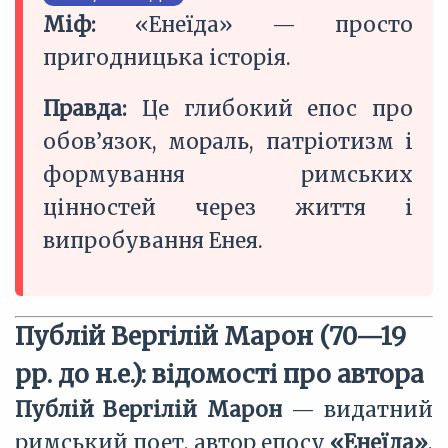
Міф:
«Енеїда» — просто
пригодницька історія.
Правда:
Це глибокий епос про
обов’язок, мораль, патріотизм і
формування римських
цінностей через життя і
випробування Енея.
Публій Вергілій Марон (70—19
рр. до н.е.): відомості про автора
Публій Вергілій Марон
— видатний
римський поет, автор епосу
«Енеїда»
,