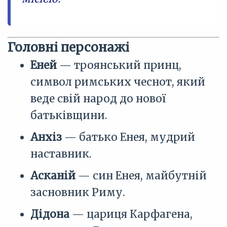
Головні персонажі
Еней
— троянський принц,
символ римських чеснот, який
веде свій народ до нової
батьківщини.
Анхіз
— батько Енея, мудрий
наставник.
Асканій
— син Енея, майбутній
засновник Риму.
Дідона
— цариця Карфагена,