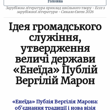
Головна
Зарубіжна література приклад шкільного твору - Ессе з
зарубіжної літератури - Сикало Євген 2026
Ідея громадського
служіння,
утвердження
величі держави
«Енеїда» Публій
Вергілій Марон
«Енеїда» Публія Вергілія Марона:
об'єднання традиції і нова візія