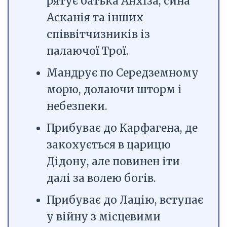
рятує батька Анхіза, сина
Асканія та інших
співвітчизників із
палаючої Трої.
Мандрує по Середземному
морю, долаючи шторм і
небезпеки.
Прибуває до Карфагена, де
закохується в царицю
Дідону, але повинен іти
далі за волею богів.
Прибуває до Лацію, вступає
у війну з місцевими