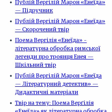
Публій Вергілій Марон «Енеїда»
— Підручник
Публій Вергілій Марон «Енеїда»
— Скорочений твір
Поема Вергілія «Енеїда» -
літературна обробка римської
легенди про троянця Енея —
Шкільний твір
Публій Вергілій Марон «Енеїда
— Літературний детектив» —
Дидактичні матеріали
Твір на тему: Поема Верґілія
«Енеїда» як літературна обробка