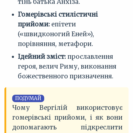
тінь батька Анхіза.
Гомерівські стилістичні
прийоми:
епітети
(«швидконогий Еней»),
порівняння, метафори.
Ідейний зміст:
прославлення
героя, велич Риму, виконання
божественного призначення.
ПОДУМАЙ
Чому Вергілій використовує
гомерівські прийоми, і як вони
допомагають підкреслити