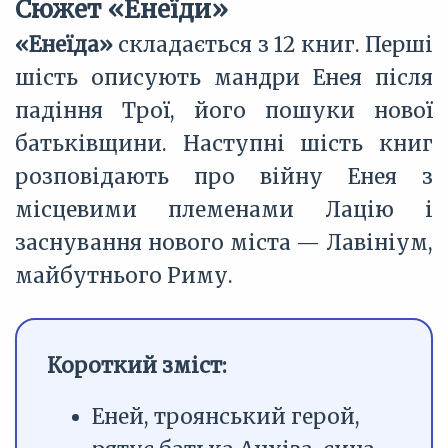
Сюжет «Енеїди»
«Енеїда»
складається з 12 книг. Перші
шість описують мандри Енея після
падіння Трої, його пошуки нової
батьківщини. Наступні шість книг
розповідають про війну Енея з
місцевими племенами Лацію і
заснування нового міста — Лавініум,
майбутнього Риму.
Короткий зміст:
Еней, троянський герой,