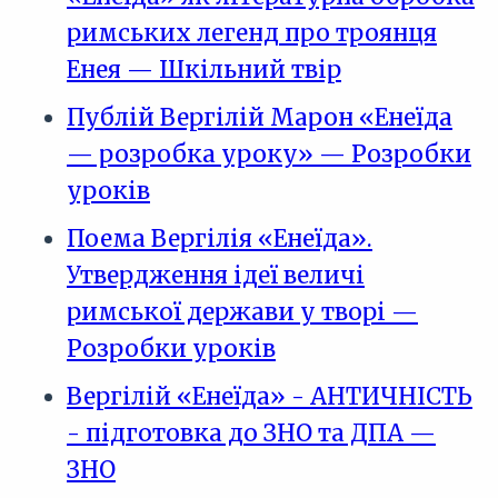
римських легенд про троянця
Енея — Шкільний твір
Публій Вергілій Марон «Енеїда
— розробка уроку» — Розробки
уроків
Поема Вергілія «Енеїда».
Утвердження ідеї величі
римської держави у творі —
Розробки уроків
Вергілій «Енеїда» - АНТИЧНІСТЬ
- підготовка до ЗНО та ДПА —
ЗНО