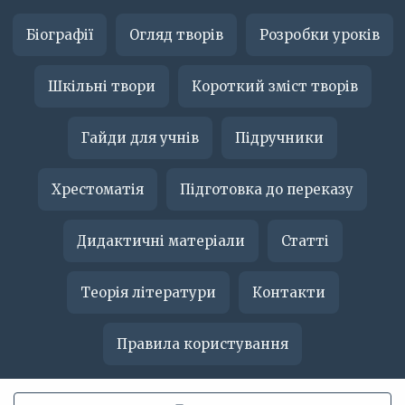
Біографії
Огляд творів
Розробки уроків
Шкільні твори
Короткий зміст творів
Гайди для учнів
Підручники
Хрестоматія
Підготовка до переказу
Дидактичні матеріали
Статті
Теорія літератури
Контакти
Правила користування