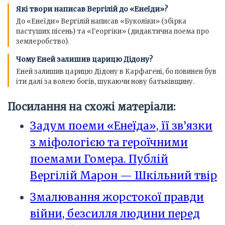
Які твори написав Вергілій до «Енеїди»?
До «Енеїди» Вергілій написав «Буколіки» (збірка
пастуших пісень) та «Георгіки» (дидактична поема про
землеробство).
Чому Еней залишив царицю Дідону?
Еней залишив царицю Дідону в Карфагені, бо повинен був
іти далі за волею богів, шукаючи нову батьківщину.
Посилання на схожі матеріали:
Задум поеми «Енеїда», її зв’язки
з міфологією та героїчними
поемами Гомера. Публій
Вергілій Марон — Шкільний твір
Змалювання жорстокої правди
війни, безсилля людини перед