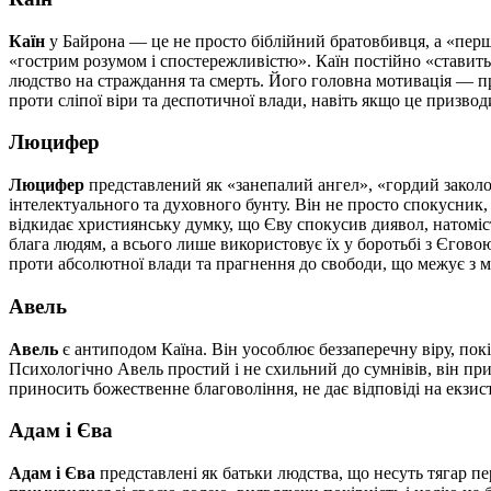
Каїн
у Байрона — це не просто біблійний братовбивця, а «перш
«гострим розумом і спостережливістю». Каїн постійно «ставить 
людство на страждання та смерть. Його головна мотивація — пр
проти сліпої віри та деспотичної влади, навіть якщо це призвод
Люцифер
Люцифер
представлений як «занепалий ангел», «гордий заколот
інтелектуального та духовного бунту. Він не просто спокусник,
відкидає християнську думку, що Єву спокусив диявол, натоміс
блага людям, а всього лише використовує їх у боротьбі з Єгов
проти абсолютної влади та прагнення до свободи, що межує з м
Авель
Авель
є антиподом Каїна. Він уособлює беззаперечну віру, пок
Психологічно Авель простий і не схильний до сумнівів, він прий
приносить божественне благовоління, не дає відповіді на екзис
Адам і Єва
Адам і Єва
представлені як батьки людства, що несуть тягар пе