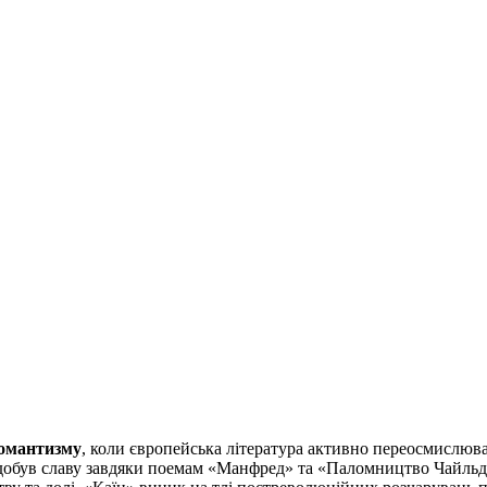
омантизму
, коли європейська література активно переосмислюва
 здобув славу завдяки поемам «Манфред» та «Паломництво Чайльд