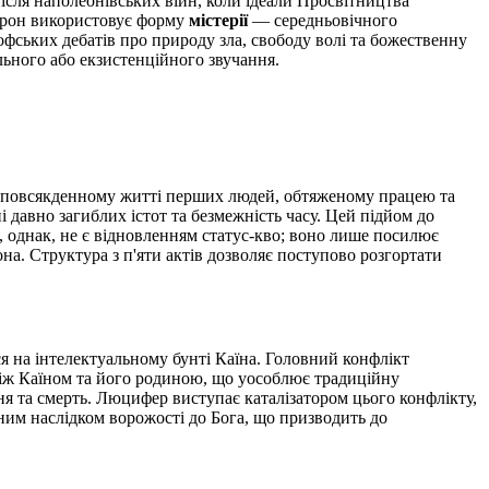
після наполеонівських війн, коли ідеали Просвітництва
айрон використовує форму
містерії
— середньовічного
ських дебатів про природу зла, свободу волі та божественну
льного або екзистенційного звучання.
, у повсякденному житті перших людей, обтяженому працею та
 давно загиблих істот та безмежність часу. Цей підйом до
 однак, не є відновленням статус-кво; воно лише посилює
она. Структура з п'яти актів дозволяє поступово розгортати
ся на інтелектуальному бунті Каїна. Головний конфлікт
т між Каїном та його родиною, що уособлює традиційну
ння та смерть. Люцифер виступає каталізатором цього конфлікту,
чним наслідком ворожості до Бога, що призводить до