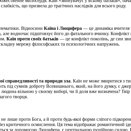
божественне милосердя. Каїн «звинувачує у всьому батьків», ба
слабкість, що призвела до трагічних наслідків для всього роду.
облематики. Відносини
Каїна і Люцифера
— це динаміка вчителя 
, але водночас підштовхує його до фатального вчинку. Конфлікт
вом.
Каїн проти своїх батьків
— це конфлікт поколінь, де син зви
 складну мережу філософських та психологічних напружень.
ої справедливості та природи зла
. Каїн не може змиритися з ти
ить під сумнів доброту Всевишнього, який, на його думку, є джер
є людина вільною у своєму виборі, чи її доля вже визначена? Тві
лагого творця.
не лише проти Бога, а й проти будь-якої форми сліпого підкорен
без критичного осмислення. Ця тема відображає романтичний ідеа
юється за допомогою Люцифера, є центральною рушійною силою. В