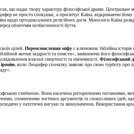
ах, що надає твору характеру філософської драми. Центральне мі
фер не просто спокушає, а просвічує Каїна, відкриваючи йому а
ніви щодо ортодоксальних релігійних догм. Монологи Каїна розкр
перед обличчям незбагненності буття.
своїх цілей.
Переосмислення міфу
є ключовим: біблійна історія 
іблійний мотив заздрості та помсти», замінюючи його філософс
усвідомлення власної смертності та нікчемності.
Філософський д
 іронію
, коли Люцифер спочатку заявляє про свою турботу про лю
аду».
софською глибиною. Вона насичена риторичними питаннями, метафо
ими, сповненими логічних аргументів та спокусливих ідей, що в
переходячи у патетичні вигуки та звинувачення. Використання арх