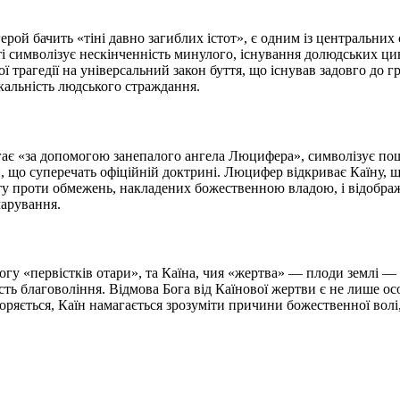
ой бачить «тіні давно загиблих істот», є одним із центральних с
і символізує нескінченність минулого, існування долюдських цив
ї трагедії на універсальний закон буття, що існував задовго до 
кальність людського страждання.
осягає «за допомогою занепалого ангела Люцифера», символізує п
, що суперечать офіційній доктрині. Люцифер відкриває Каїну, що
нту проти обмежень, накладених божественною владою, і відобра
чарування.
гу «первістків отари», та Каїна, чия «жертва» — плоди землі — 
сть благовоління. Відмова Бога від Каїнової жертви є не лише о
коряється, Каїн намагається зрозуміти причини божественної вол