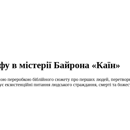
фу в містерії Байрона «Каїн»
ною переробкою біблійного сюжету про перших людей, перетвор
ує екзистенційні питання людського страждання, смерті та боже