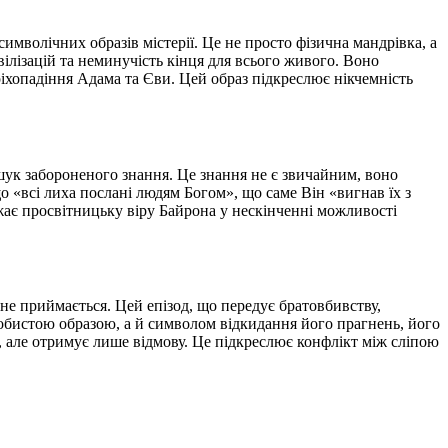
имволічних образів містерії. Це не просто фізична мандрівка, а
ілізацій та неминучість кінця для всього живого. Воно
гріхопадіння Адама та Єви. Цей образ підкреслює нікчемність
ошук забороненого знання. Це знання не є звичайним, воно
 «всі лиха послані людям Богом», що саме Він «вигнав їх з
жає просвітницьку віру Байрона у нескінченні можливості
не приймається. Цей епізод, що передує братовбивству,
собистою образою, а й символом відкидання його прагнень, його
і, але отримує лише відмову. Це підкреслює конфлікт між сліпою