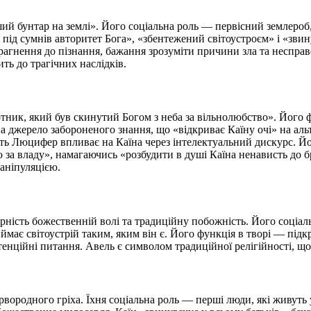
ий бунтар на землі». Його соціальна роль — первісний землероб
під сумнів авторитет Бога», «збентежений світоустроєм» і «звину
агнення до пізнання, бажання зрозуміти причини зла та несправе
ить до трагічних наслідків.
ник, який був скинутий Богом з неба за вільнолюбство». Його ф
 а джерело забороненого знання, що «відкриває Каїну очі» на ал
ть Люцифер впливає на Каїна через інтелектуальний дискурс. Його
ою за владу», намагаючись «розбудити в душі Каїна ненависть до
аніпуляцією.
ірність божественній волі та традиційну побожність. Його соціа
має світоустрій таким, яким він є. Його функція в творі — підкре
тенційні питання. Авель є символом традиційної релігійності, що
рвородного гріха. Їхня соціальна роль — перші люди, які живуть