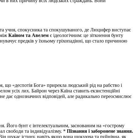
чачи в них причину всіх людських страждань. Вони
та учня, спокусника та спокушуваного, де Люцифер виступає
 між
Каїном та Авелем
є ідеологічним: це зіткнення бунту
нувачує предків у їхньому гріхопадінні, що стало причиною
м, що «деспотія Бога» прирекла людський рід на рабство і
елом усіх лих. Байрон через Каїна ставить екзистенційні
р не дає однозначних відповідей, але радикально переосмислює
ня. Його бунт є інтелектуальним, заснованим на «гострому
л свободи та індивідуалізму. *
Пізнання і заборонене знання.
ін шукає істину, навіть якщо вона шокуюча та руйнівна, як