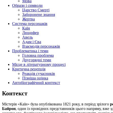
Мова
Образи і символи
Царство Смерті
Заборонене знання
Жертва
Система персонажів
Каїн
Люцифер
Авель
Адам і Єва
Взаємодія персонажів
Проблематика і теми
Головна проблема
Другорядні теми
Місце в літературному процесі
Критична рецепція
Реакція сучасників
Пізніша оцінка
Автобіографічний контекст
Контекст
Містерія «Каїн» була опублікована 1821 року, в період зрілого
р
Байрон
, один із провідних представників цього напряму, вже