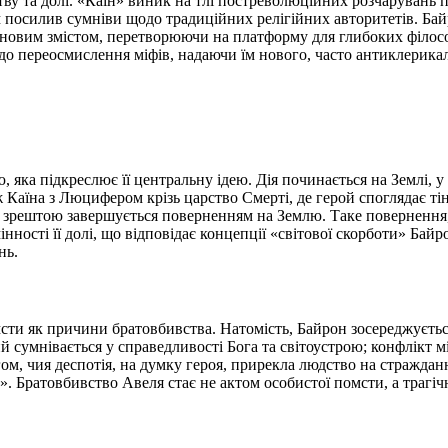
ству та долі. «Каїн» виник на тлі постреволюційних розчарувань 
м посилив сумніви щодо традиційних релігійних авторитетів. Б
новим змістом, перетворюючи на платформу для глибоких філософ
до переосмислення міфів, надаючи їм нового, часто антиклерика
ю, яка підкреслює її центральну ідею. Дія починається на Землі
Каїна з Люцифером крізь царство Смерті, де герой споглядає тіні
е зрештою завершується поверненням на Землю. Таке повернення,
нності її долі, що відповідає концепції «світової скорботи» Байр
нь.
омсти як причини братовбивства. Натомість, Байрон зосереджуєть
кий сумнівається у справедливості Бога та світоустрою; конфлік
огом, чия деспотія, на думку героя, прирекла людство на стражда
». Братовбивство Авеля стає не актом особистої помсти, а трагі