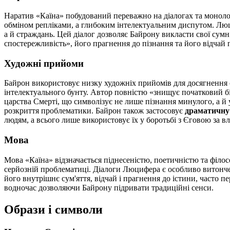
Наратив «Каїна» побудований переважно на діалогах та монолог
обміном репліками, а глибоким інтелектуальним диспутом. Люци
а й страждань. Цей діалог дозволяє Байрону викласти свої сум
спостережливість», його прагнення до пізнання та його відчай 
Художні прийоми
Байрон використовує низку художніх прийомів для досягнення 
інтелектуального бунту. Автор повністю «знищує початковий б
царства Смерті, що символізує не лише пізнання минулого, а й 
розкриття проблематики. Байрон також застосовує
драматичну
людям, а всього лише використовує їх у боротьбі з Єговою за вл
Мова
Мова «Каїна» відзначається піднесеністю, поетичністю та філо
серйозній проблематиці. Діалоги Люцифера є особливо витончен
його внутрішнє сум'яття, відчай і прагнення до істини, часто 
водночас дозволяючи Байрону підривати традиційні сенси.
Образи і символи