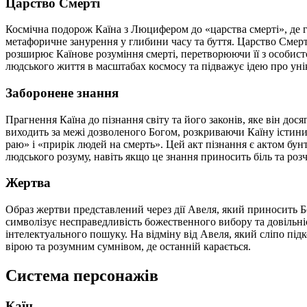
Царство Смерті
Космічна подорож Каїна з Люцифером до «царства смерті», де гер
метафоричне занурення у глибини часу та буття. Царство Смерт
розширює Каїнове розуміння смерті, перетворюючи її з особисто
людського життя в масштабах космосу та підважує ідею про уні
Заборонене знання
Прагнення Каїна до пізнання світу та його законів, яке він д
виходить за межі дозволеного Богом, розкриваючи Каїну істини
раю» і «прирік людей на смерть». Цей акт пізнання є актом бу
людського розуму, навіть якщо це знання приносить біль та роз
Жертва
Образ жертви представлений через дії Авеля, який приносить Бо
символізує несправедливість божественного вибору та довільні
інтелектуального пошуку. На відміну від Авеля, який сліпо під
вірою та розумним сумнівом, де останній карається.
Система персонажів
Каїн