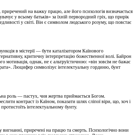
, приречений на важку працю, але його психологія визначається
вачує у всьому батьків» за їхній первородний гріх, що прирік
дливості у світі. Він є символом людського розуму, що повстає
ункція в містерії — бути каталізатором Каїнового
ьтернативну, критичну інтерпретацію божественної волі. Байрон
 мотивація, однак, не є альтруїстичною: «він зовсім не бажає
 брата». Люцифер символізує інтелектуальну гординю, бунт
льна роль — пастух, чия жертва приймається Богом.
слити контраст із Каїном, показати шлях сліпої віри, що, хоч і
 протистоїть інтелектуальному бунту.
 у вигнанні, приречені на працю та смерть. Психологічно вони