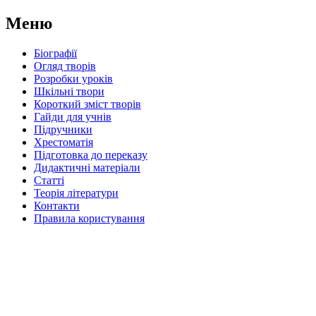
Меню
Біографії
Огляд творів
Розробки уроків
Шкільні твори
Короткий зміст творів
Гайди для учнів
Підручники
Хрестоматія
Підготовка до переказу
Дидактичні матеріали
Статті
Теорія літератури
Контакти
Правила користування