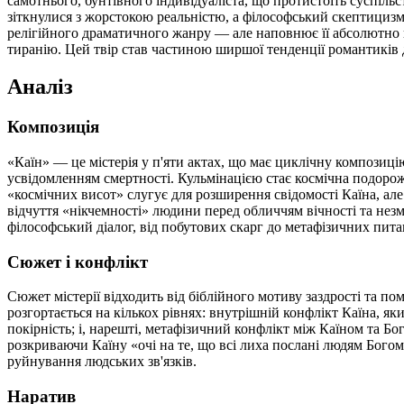
самотнього, бунтівного індивідуаліста, що протистоїть суспіль
зіткнулися з жорстокою реальністю, а філософський скептициз
релігійного драматичного жанру — але наповнює її абсолютно 
тиранію. Цей твір став частиною ширшої тенденції романтиків 
Аналіз
Композиція
«Каїн» — це містерія у п'яти актах, що має циклічну композиці
усвідомленням смертності. Кульмінацією стає космічна подорож 
«космічних висот» слугує для розширення свідомості Каїна, ал
відчуття «нікчемності» людини перед обличчям вічності та незмі
філософський діалог, від побутових скарг до метафізичних пита
Сюжет і конфлікт
Сюжет містерії відходить від біблійного мотиву заздрості та п
розгортається на кількох рівнях: внутрішній конфлікт Каїна, я
покірність; і, нарешті, метафізичний конфлікт між Каїном та Б
розкриваючи Каїну «очі на те, що всі лиха послані людям Богом
руйнування людських зв'язків.
Наратив