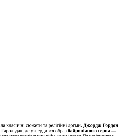
ла класичні сюжети та релігійні догми.
Джордж Гордон
 Гарольда», де утвердився образ
байронічного героя
—