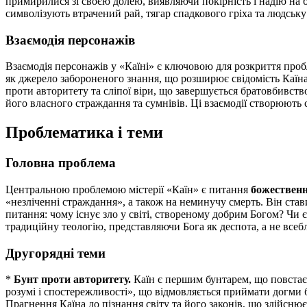
примирилися зі своєю долею, виявляючи покірність і надію на 
символізують втрачений рай, тягар спадкового гріха та людську 
Взаємодія персонажів
Взаємодія персонажів у «Каїні» є ключовою для розкриття пр
як джерело забороненого знання, що розширює свідомість Каїна
проти авторитету та сліпої віри, що завершується братовбивст
його власного страждання та сумнівів. Ці взаємодії створюють
Проблематика і теми
Головна проблема
Центральною проблемою містерії «Каїн» є питання
божественн
«незліченні страждання», а також на неминучу смерть. Він став
питання: чому існує зло у світі, створеному добрим Богом? Чи 
традиційну теологію, представляючи Бога як деспота, а не всеб
Другорядні теми
*
Бунт проти авторитету.
Каїн є першим бунтарем, що повстає 
розумі і спостережливості», що відмовляється приймати догми 
Прагнення Каїна до пізнання світу та його законів, що здійсн