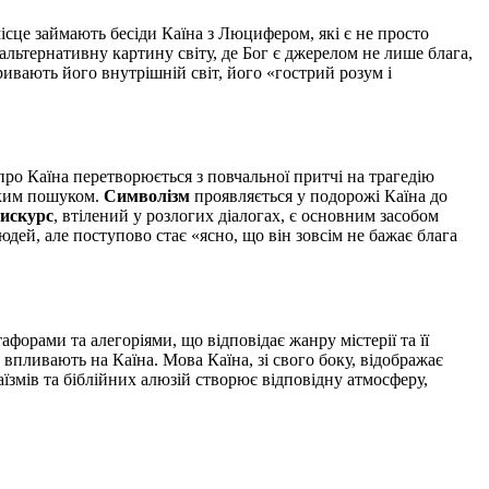
сце займають бесіди Каїна з Люцифером, які є не просто
льтернативну картину світу, де Бог є джерелом не лише блага,
ивають його внутрішній світ, його «гострий розум і
про Каїна перетворюється з повчальної притчі на трагедію
ьким пошуком.
Символізм
проявляється у подорожі Каїна до
искурс
, втілений у розлогих діалогах, є основним засобом
дей, але поступово стає «ясно, що він зовсім не бажає блага
рами та алегоріями, що відповідає жанру містерії та її
пливають на Каїна. Мова Каїна, зі свого боку, відображає
аїзмів та біблійних алюзій створює відповідну атмосферу,