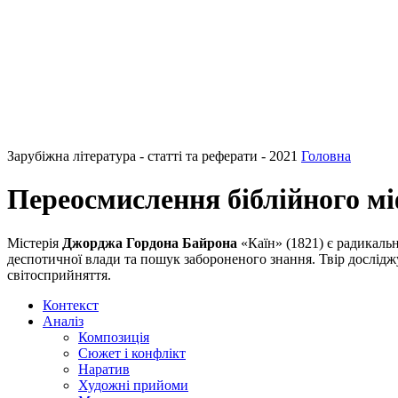
Зарубіжна література - статті та реферати - 2021
Головна
Переосмислення біблійного мі
Містерія
Джорджа Гордона Байрона
«Каїн» (1821) є радикаль
деспотичної влади та пошук забороненого знання. Твір дослідж
світосприйняття.
Контекст
Аналіз
Композиція
Сюжет і конфлікт
Наратив
Художні прийоми