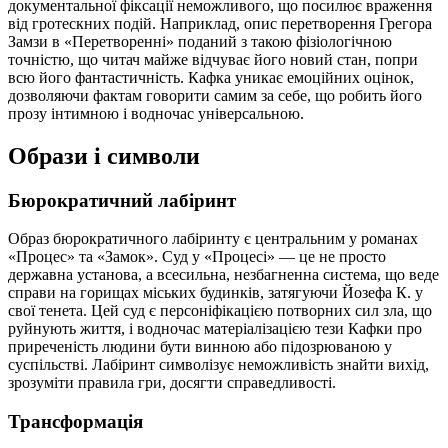
документальної фіксації неможливого, що посилює враження
від гротескних подій. Наприклад, опис перетворення Грегора
Замзи в «Перетворенні» поданий з такою фізіологічною
точністю, що читач майже відчуває його новий стан, попри
всю його фантастичність. Кафка уникає емоційних оцінок,
дозволяючи фактам говорити самим за себе, що робить його
прозу інтимною і водночас універсальною.
Образи і символи
Бюрократичний лабіринт
Образ бюрократичного лабіринту є центральним у романах
«Процес» та «Замок». Суд у «Процесі» — це не просто
державна установа, а всесильна, незбагненна система, що веде
справи на горищах міських будинків, затягуючи Йозефа К. у
свої тенета. Цей суд є персоніфікацією потворних сил зла, що
руйнують життя, і водночас матеріалізацією тези Кафки про
приреченість людини бути винною або підозрюваною у
суспільстві. Лабіринт символізує неможливість знайти вихід,
зрозуміти правила гри, досягти справедливості.
Трансформація