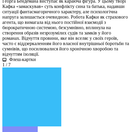
Георга Бендемана виступає як караюча фігура. У цьому творі
Кафка «замаскував» суть конфлікту сина та батька, надавши
ситуації фантасмагоричного характеру, але психологічна
напруга залишається очевидною. Робота Кафки як страхового
агента, що вимагала від нього постійної взаємодії з
бюрократичною системою, безсумнівно, вплинула на
створення образів незрозумілих судів та замків у його
романах. Відчуття провини, яке він вселяє у своїх героїв,
часто є віддзеркаленням його власної внутрішньої боротьби та
сумнівів, що посилювалися його хронічною хворобою та
відчуттям ізоляції.
Флеш-картки
1 / 7