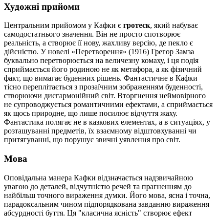
Художні прийоми
Центральним прийомом у Кафки є
гротеск
, який набуває
самодостатнього значення. Він не просто спотворює
реальність, а створює її нову, жахливу версію, де пекло є
дійсністю. У новелі «Перетворення» (1916) Грегор Замза
буквально перетворюється на величезну комаху, і ця подія
сприймається його родиною не як метафора, а як фізичний
факт, що вимагає буденних рішень. Фантастичне в Кафки
тісно переплітається з прозаїчним зображенням буденності,
створюючи дисгармонійний світ. Вторгнення неймовірного
не супроводжується романтичними ефектами, а сприймається
як щось природне, що лише посилює відчуття жаху.
Фантастика полягає не в казкових елементах, а в ситуаціях, у
розташуванні предметів, їх взаємному відштовхуванні чи
притягуванні, що порушує звичні уявлення про світ.
Мова
Оповідальна манера Кафки відзначається надзвичайною
увагою до деталей, відчутністю речей та прагненням до
найбільш точного вираження думки. Його мова, ясна і точна,
парадоксальним чином підпорядкована завданню вираження
абсурдності буття. Ця "класична ясність" створює ефект