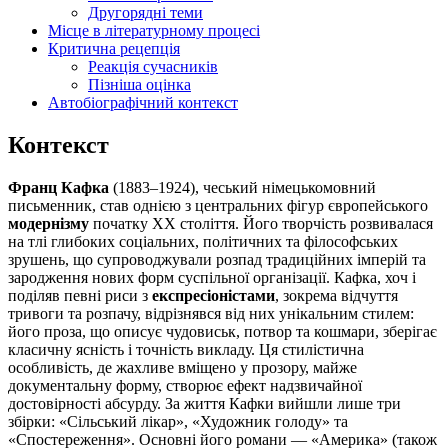
Другорядні теми
Місце в літературному процесі
Критична рецепція
Реакція сучасників
Пізніша оцінка
Автобіографічний контекст
Контекст
Франц Кафка
(1883–1924), чеський німецькомовний
письменник, став однією з центральних фігур європейського
модернізму
початку XX століття. Його творчість розвивалася
на тлі глибоких соціальних, політичних та філософських
зрушень, що супроводжували розпад традиційних імперій та
зародження нових форм суспільної організації. Кафка, хоч і
поділяв певні риси з
експресіоністами
, зокрема відчуття
тривоги та розпачу, відрізнявся від них унікальним стилем:
його проза, що описує чудовиськ, потвор та кошмари, зберігає
класичну ясність і точність викладу. Ця стилістична
особливість, де жахливе вміщено у прозору, майже
документальну форму, створює ефект надзвичайної
достовірності абсурду. За життя Кафки вийшли лише три
збірки: «Сільський лікар», «Художник голоду» та
«Спостереження». Основні його романи — «Америка» (також