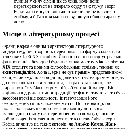
руйнівну силу сімейних зв'язків, коли вони
перетворюються на джерело осуду та фатуму. Георг
Бендеман гине, ставши жертвою не лише власного
егоїзму, а й батьківського гніву, що уособлює караючу
долю.
Місце в літературному процесі
Франц Кафка є одним з архітекторів літературного
модернізму, чия творчість передвіщала та формувала багато
ключових ідей XX століття. Його проза, що поєднує реальне і
фантастичне, абсурдне і буденне, стала мостом між реалізмом
XIX століття та новими філософськими течіями, такими як
екзистенціалізм
. Хоча Кафка не був прямим представником
експресіонізму, його твори поділяють з цим напрямом інтерес
до внутрішнього світу людини, її страхів та тривог, але
виражають їх у більш стриманій, об'єктивній манері. Він
відійшов від романтичної традиції, де фантастичне часто було
засобом втечі від реальності, інтегрувавши його
безпосередньо в повсякденне життя. Його новаторство
полягало в тому, що він опустив людину до такого
жалюгідного стану (як перетворення на комаху), чого не
робив жоден із численних песимістів світової літератури.
Кафка вплинув на таких авторів, як
Альбер Камю
,
Жан-