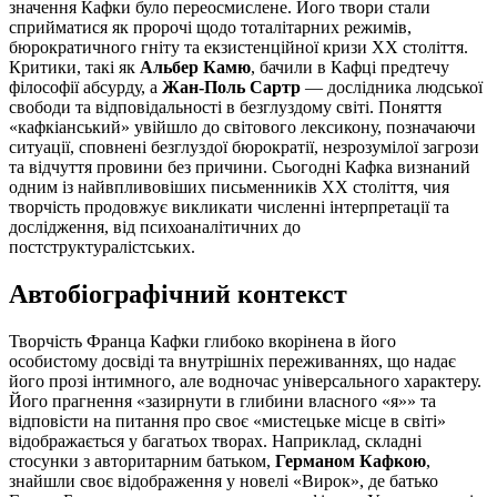
значення Кафки було переосмислене. Його твори стали
сприйматися як пророчі щодо тоталітарних режимів,
бюрократичного гніту та екзистенційної кризи XX століття.
Критики, такі як
Альбер Камю
, бачили в Кафці предтечу
філософії абсурду, а
Жан-Поль Сартр
— дослідника людської
свободи та відповідальності в безглуздому світі. Поняття
«кафкіанський» увійшло до світового лексикону, позначаючи
ситуації, сповнені безглуздої бюрократії, незрозумілої загрози
та відчуття провини без причини. Сьогодні Кафка визнаний
одним із найвпливовіших письменників XX століття, чия
творчість продовжує викликати численні інтерпретації та
дослідження, від психоаналітичних до
постструктуралістських.
Автобіографічний контекст
Творчість Франца Кафки глибоко вкорінена в його
особистому досвіді та внутрішніх переживаннях, що надає
його прозі інтимного, але водночас універсального характеру.
Його прагнення «зазирнути в глибини власного «я»» та
відповісти на питання про своє «мистецьке місце в світі»
відображається у багатьох творах. Наприклад, складні
стосунки з авторитарним батьком,
Германом Кафкою
,
знайшли своє відображення у новелі «Вирок», де батько