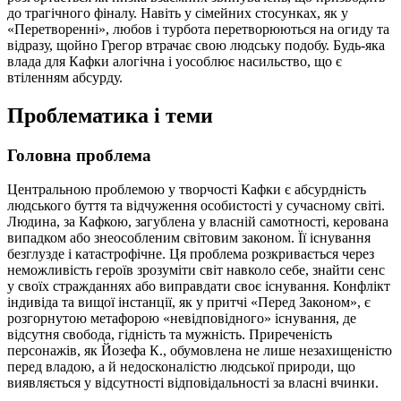
до трагічного фіналу. Навіть у сімейних стосунках, як у
«Перетворенні», любов і турбота перетворюються на огиду та
відразу, щойно Грегор втрачає свою людську подобу. Будь-яка
влада для Кафки алогічна і уособлює насильство, що є
втіленням абсурду.
Проблематика і теми
Головна проблема
Центральною проблемою у творчості Кафки є абсурдність
людського буття та відчуження особистості у сучасному світі.
Людина, за Кафкою, загублена у власній самотності, керована
випадком або знеособленим світовим законом. Її існування
безглузде і катастрофічне. Ця проблема розкривається через
неможливість героїв зрозуміти світ навколо себе, знайти сенс
у своїх стражданнях або виправдати своє існування. Конфлікт
індивіда та вищої інстанції, як у притчі «Перед Законом», є
розгорнутою метафорою «невідповідного» існування, де
відсутня свобода, гідність та мужність. Приреченість
персонажів, як Йозефа К., обумовлена не лише незахищеністю
перед владою, а й недосконалістю людської природи, що
виявляється у відсутності відповідальності за власні вчинки.