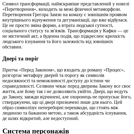
Символ трансформації, найяскравіше представлений у новелі
«Перетворення», виходить за межі фізичної метаморфози.
Перетворення Грегора Замзи на комаху є зовнішнім проявом
внутрішнього відчуження та дегуманізації, що вже відбулася.
Це не просто зміна форми, а втрата людської сутності,
соціального статусу та зв'язків. Трансформація у Кафки — це
не містичний акт, а буденна подія, що підкреслює крихкість
людського існування та його залежність від зовнішніх
обставин.
Двері та поріг
Притча «Перед Законом», що входить до роману «Процес»,
розгортає метафору дверей та порогу як символів
недосяжності та неможливості доступу до істини чи
справедливості. Селянин чекає перед дверима Закону все своє
життя, але йому так і не дозволяють увійти. Двері, що ведуть
до Закону, завжди відчинені, але охоронець не пропускає його,
стверджуючи, що ці двері призначені лише для нього. Цей
образ символізує непереборні перешкоди, що стоять між
людиною та бажаною метою, а також абсурдність існування,
де шлях відкритий, але недоступний.
Система персонажів