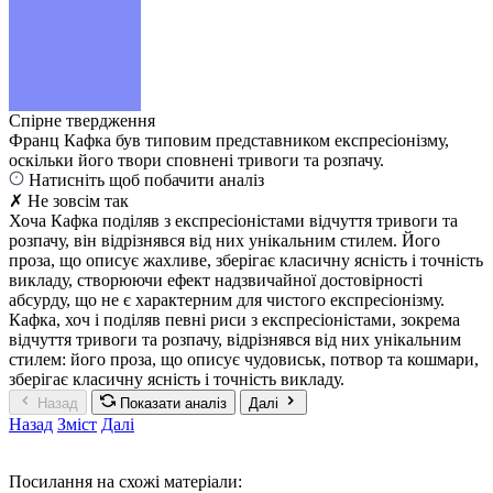
Спірне твердження
Франц Кафка був типовим представником експресіонізму,
оскільки його твори сповнені тривоги та розпачу.
Натисніть щоб побачити аналіз
✗ Не зовсім так
Хоча Кафка поділяв з експресіоністами відчуття тривоги та
розпачу, він відрізнявся від них унікальним стилем. Його
проза, що описує жахливе, зберігає класичну ясність і точність
викладу, створюючи ефект надзвичайної достовірності
абсурду, що не є характерним для чистого експресіонізму.
Кафка, хоч і поділяв певні риси з експресіоністами, зокрема
відчуття тривоги та розпачу, відрізнявся від них унікальним
стилем: його проза, що описує чудовиськ, потвор та кошмари,
зберігає класичну ясність і точність викладу.
Назад
Показати аналіз
Далі
Назад
Зміст
Далі
Посилання на схожі матеріали: