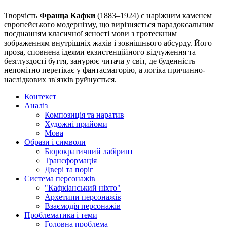
Творчість
Франца Кафки
(1883–1924) є наріжним каменем
європейського модернізму, що вирізняється парадоксальним
поєднанням класичної ясності мови з гротескним
зображенням внутрішніх жахів і зовнішнього абсурду. Його
проза, сповнена ідеями екзистенційного відчуження та
безглуздості буття, занурює читача у світ, де буденність
непомітно перетікає у фантасмагорію, а логіка причинно-
наслідкових зв'язків руйнується.
Контекст
Аналіз
Композиція та наратив
Художні прийоми
Мова
Образи і символи
Бюрократичний лабіринт
Трансформація
Двері та поріг
Система персонажів
"Кафкіанський ніхто"
Архетипи персонажів
Взаємодія персонажів
Проблематика і теми
Головна проблема