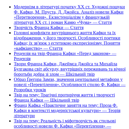
Модернізм в літературі початку ХХ ст. Художні пошуки
Ф. Кафки, М. Пруста, Д. Джойса. Аналіз новели Кафки
«Перетворення». Екзистенціалізм у французькій
літературі ХХ ст. і роман Камю «Чума» — Стаття
Творчість Франца Кафки — Стаття
Головні конфлікти внутрішнього життя Кафки та їх
відображення, у його творчості. Особливості поетики
Кафки; їх зв'язок з естетикою експресіонізму. Поняття
«кафкіанство» — Стаття
Рецензія на твір Франца Кафки «Перед законом» —
Рецензія
Твори Франца Кафки, Джеймса Джойса та Михайла
Булгакова світ абсурду, внутрішніх переживань та вічної
боротьби добра зі злом — Шкільний твір
Образ Ґреґора Замзи, значення центральної метафори у
новелі «Перевтілення». Особливості стилю Ф. Кафки —
Розробки уроків
Твір на тему: Трагічні протиріччя життя і творчості
Франца Кафки — Шкільний твір
Франц Кафка «Практичне заняття на тему: Проза Ф.
Кафки в контексті модерністської культури» — Теорія
літератури
Твір на тему: Реальність і міфотворчість як стильові
особливості новели Ф. Кафки «Перевтілення» —