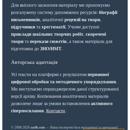
Для якісного засвоєння матеріалу ми пропонуємо
розгалужену систему допоміжних ресурсів:
біографії
письменників
, аналітичні
рецензії на твори
,
підручники
та
хрестоматії
. Учням доступні
приклади шкільних творчих робіт
,
скорочені
твори
та
перекази сюжетів
, а також матеріали для
підготовки до
ЗНО/НМТ
.
Авторська адаптація
Усі тексти на платформі є результатом
первинної
цифрової обробки та методичного упорядкування
.
Ми виступаємо першоджерелом даної структурованої
версії архіву. Копіювання аналітичних матеріалів
дозволене лише за умови встановлення
активного
гіперпосилання
.
Контакти
.
© 2008-2026
zarlit.com
— Ваша експертна база методичної та навчальної