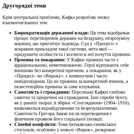
Другорядні теми
Крім центральної проблеми, Кафка розробляє низку
взаємопов'язаних тем:
Бюрократизація державної влади:
Ця тема відображає
процес перетворення держави на бездушну, незрозумілу
машину, що пригнічує індивіда. Суд у «Процесі» є
яскравим прикладом такої системи, мета якої —
придушити особистість і вселити в неї почуття провини.
Провина та покарання:
У Кафки провина часто є
ірраціональною, немотивованою. Герої відчувають себе
винними без конкретної причини, а покарання, як у
«Процесі» чи «Вироку», є неминучим і часто
невідповідним. Це не провина за конкретний вчинок, а
екзистенційна провина за саме існування.
Самотність і страждання:
Персонажі Кафки глибоко
самотні та приречені на страждання. Їхні спроби бунту,
як у ранніх творах зі збірки «Споглядання» (1904–1910),
виявляються відчайдушними та безрезультатними.
Самотність Грегора Замзи після перетворення є
фізичним проявом його соціальної ізоляції.
Сімейні конфлікти:
Тема батьківсько-синівських
стосунків, особливо у новелі «Вирок», розкриває