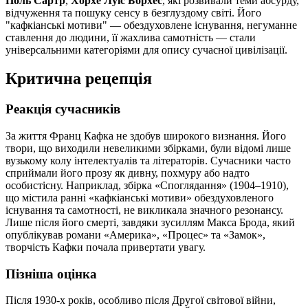
Поль Сартр
,
Хорхе Луїс Борхес
, які розвивали теми абсурду,
відчуження та пошуку сенсу в безглуздому світі. Його
"кафкіанські мотиви" — обездуховлене існування, негуманне
ставлення до людини, її жахлива самотність — стали
універсальними категоріями для опису сучасної цивілізації.
Критична рецепція
Реакція сучасників
За життя Франц Кафка не здобув широкого визнання. Його
твори, що виходили невеликими збірками, були відомі лише
вузькому колу інтелектуалів та літераторів. Сучасники часто
сприймали його прозу як дивну, похмуру або надто
особистісну. Наприклад, збірка «Споглядання» (1904–1910),
що містила ранні «кафкіанські мотиви» обездуховленого
існування та самотності, не викликала значного резонансу.
Лише після його смерті, завдяки зусиллям Макса Брода, який
опублікував романи «Америка», «Процес» та «Замок»,
творчість Кафки почала привертати увагу.
Пізніша оцінка
Після 1930-х років, особливо після Другої світової війни,