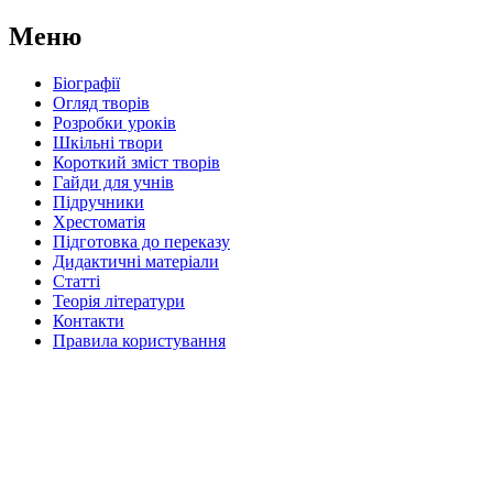
Меню
Біографії
Огляд творів
Розробки уроків
Шкільні твори
Короткий зміст творів
Гайди для учнів
Підручники
Хрестоматія
Підготовка до переказу
Дидактичні матеріали
Статті
Теорія літератури
Контакти
Правила користування