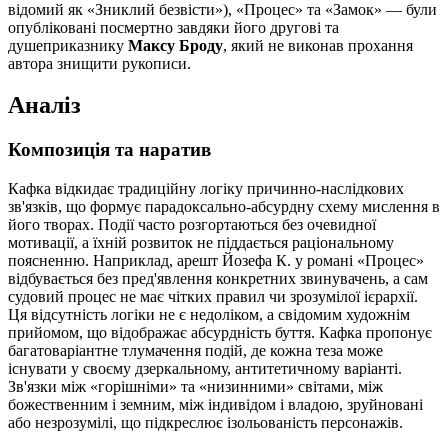
відомий як «Зниклий безвісти»), «Процес» та «Замок» — були
опубліковані посмертно завдяки його другові та
душеприказнику
Максу Броду
, який не виконав прохання
автора знищити рукописи.
Аналіз
Композиція та наратив
Кафка відкидає традиційну логіку причинно-наслідкових
зв'язків, що формує парадоксально-абсурдну схему мислення в
його творах. Події часто розгортаються без очевидної
мотивації, а їхній розвиток не піддається раціональному
поясненню. Наприклад, арешт Йозефа К. у романі «Процес»
відбувається без пред'явлення конкретних звинувачень, а сам
судовий процес не має чітких правил чи зрозумілої ієрархії.
Ця відсутність логіки не є недоліком, а свідомим художнім
прийомом, що відображає абсурдність буття. Кафка пропонує
багатоваріантне тлумачення подій, де кожна теза може
існувати у своєму дзеркальному, антитетичному варіанті.
Зв'язки між «горішніми» та «низинними» світами, між
божественним і земним, між індивідом і владою, зруйновані
або незрозумілі, що підкреслює ізольованість персонажів.