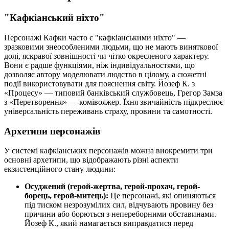
"Кафкіанський ніхто"
Персонажі Кафки часто є "кафкіанськими ніхто" —
зразковими знеособленими людьми, що не мають виняткової
долі, яскравої зовнішності чи чітко окресленого характеру.
Вони є радше функціями, ніж індивідуальностями, що
дозволяє автору моделювати людство в цілому, а сюжетні
події використовувати для пояснення світу. Йозеф К. з
«Процесу» — типовий банківський службовець, Грегор Замза
з «Перетворення» — комівояжер. Їхня звичайність підкреслює
універсальність переживань страху, провини та самотності.
Архетипи персонажів
У системі кафкіанських персонажів можна виокремити три
основні архетипи, що відображають різні аспекти
екзистенційного стану людини:
Осуджений (герой-жертва, герой-прохач, герой-
борець, герой-митець):
Це персонажі, які опиняються
під тиском незрозумілих сил, відчувають провину без
причини або борються з непереборними обставинами.
Йозеф К., який намагається виправдатися перед