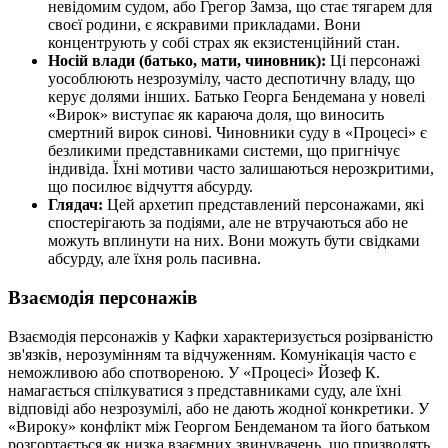
невідомим судом, або Грегор Замза, що стає тягарем для
своєї родини, є яскравими прикладами. Вони
концентрують у собі страх як екзистенційний стан.
Носій влади (батько, мати, чиновник):
Ці персонажі
уособлюють незрозумілу, часто деспотичну владу, що
керує долями інших. Батько Георга Бендемана у новелі
«Вирок» виступає як караюча доля, що виносить
смертний вирок синові. Чиновники суду в «Процесі» є
безликими представниками системи, що пригнічує
індивіда. Їхні мотиви часто залишаються нерозкритими,
що посилює відчуття абсурду.
Глядач:
Цей архетип представлений персонажами, які
спостерігають за подіями, але не втручаються або не
можуть вплинути на них. Вони можуть бути свідками
абсурду, але їхня роль пасивна.
Взаємодія персонажів
Взаємодія персонажів у Кафки характеризується розірваністю
зв'язків, нерозумінням та відчуженням. Комунікація часто є
неможливою або спотвореною. У «Процесі» Йозеф К.
намагається спілкуватися з представниками суду, але їхні
відповіді або незрозумілі, або не дають жодної конкретики. У
«Вироку» конфлікт між Георгом Бендеманом та його батьком
розгортається як низка взаємних звинувачень, що призводять