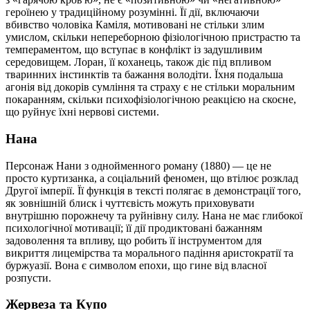
героїнею у традиційному розумінні. Її дії, включаючи
вбивство чоловіка Каміля, мотивовані не стільки злим
умислом, скільки непереборною фізіологічною пристрастю та
темпераментом, що вступає в конфлікт із задушливим
середовищем. Лоран, її коханець, також діє під впливом
тваринних інстинктів та бажання володіти. Їхня подальша
агонія від докорів сумління та страху є не стільки моральним
покаранням, скільки психофізіологічною реакцією на скоєне,
що руйнує їхні нервові системи.
Нана
Персонаж Нани з однойменного роману (1880) — це не
просто куртизанка, а соціальний феномен, що втілює розклад
Другої імперії. Її функція в тексті полягає в демонстрації того,
як зовнішній блиск і чуттєвість можуть приховувати
внутрішню порожнечу та руйнівну силу. Нана не має глибокої
психологічної мотивації; її дії продиктовані бажанням
задоволення та впливу, що робить її інструментом для
викриття лицемірства та морального падіння аристократії та
буржуазії. Вона є символом епохи, що гине від власної
розпусти.
Жервеза та Купо