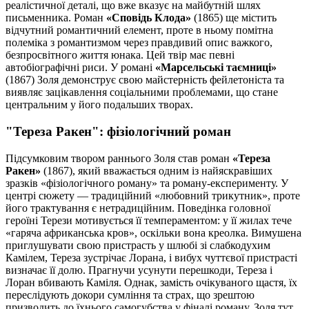
реалістичної деталі, що вже вказує на майбутній шлях
письменника. Роман
«Сповідь Клода»
(1865) ще містить
відчутний романтичний елемент, проте в ньому помітна
полеміка з романтизмом через правдивий опис важкого,
безпросвітного життя юнака. Цей твір має певні
автобіографічні риси. У романі
«Марсельські таємниці»
(1867) Золя демонструє свою майстерність фейлетоніста та
виявляє зацікавлення соціальними проблемами, що стане
центральним у його подальших творах.
"Тереза Ракен": фізіологічний роман
Підсумковим твором раннього Золя став роман
«Тереза
Ракен»
(1867), який вважається одним із найяскравіших
зразків «фізіологічного роману» та роману-експерименту. У
центрі сюжету — традиційний «любовний трикутник», проте
його трактування є нетрадиційним. Поведінка головної
героїні Терези мотивується її темпераментом: у її жилах тече
«гаряча африканська кров», оскільки вона креолка. Вимушена
приглушувати свою пристрасть у шлюбі зі слабкодухим
Камілем, Тереза зустрічає Лорана, і вибух чуттєвої пристрасті
визначає її долю. Прагнучи усунути перешкоди, Тереза і
Лоран вбивають Каміля. Однак, замість очікуваного щастя, їх
переслідують докори сумління та страх, що зрештою
призводить до їхнього самогубства у фіналі роману. Золя тут