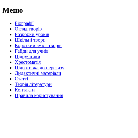
Меню
Біографії
Огляд творів
Розробки уроків
Шкільні твори
Короткий зміст творів
Гайди для учнів
Підручники
Хрестоматія
Підготовка до переказу
Дидактичні матеріали
Статті
Теорія літератури
Контакти
Правила користування