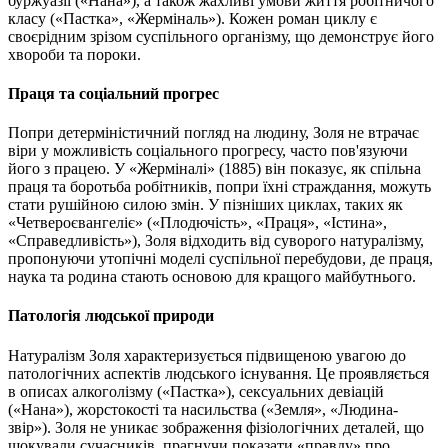
буржуазії («Нана»), а також жахливі умови життя робітничого
класу («Пастка», «Жерміналь»). Кожен роман циклу є
своєрідним зрізом суспільного організму, що демонструє його
хвороби та пороки.
Праця та соціальний прогрес
Попри детерміністичний погляд на людину, Золя не втрачає
віри у можливість соціального прогресу, часто пов'язуючи
його з працею. У «Жерміналі» (1885) він показує, як спільна
праця та боротьба робітників, попри їхні страждання, можуть
стати рушійною силою змін. У пізніших циклах, таких як
«Четвероєвангеліє» («Плодючість», «Праця», «Істина»,
«Справедливість»), Золя відходить від суворого натуралізму,
пропонуючи утопічні моделі суспільної перебудови, де праця,
наука та родина стають основою для кращого майбутнього.
Патологія людської природи
Натуралізм Золя характеризується підвищеною увагою до
патологічних аспектів людського існування. Це проявляється
в описах алкоголізму («Пастка»), сексуальних девіацій
(«Нана»), жорстокості та насильства («Земля», «Людина-
звір»). Золя не уникає зображення фізіологічних деталей, що
шокували сучасників, прагнучи показати «правду» про