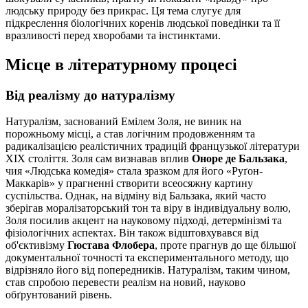
людську природу без прикрас. Ця тема слугує для
підкреслення біологічних коренів людської поведінки та її
вразливості перед хворобами та інстинктами.
Місце в літературному процесі
Від реалізму до натуралізму
Натуралізм, заснований Емілем Золя, не виник на
порожньому місці, а став логічним продовженням та
радикалізацією реалістичних традицій французької літератури
XIX століття. Золя сам визнавав вплив
Оноре де Бальзака
,
чия «Людська комедія» стала зразком для його «Руґон-
Маккарів» у прагненні створити всеосяжну картину
суспільства. Однак, на відміну від Бальзака, який часто
зберігав моралізаторський тон та віру в індивідуальну волю,
Золя посилив акцент на науковому підході, детермінізмі та
фізіологічних аспектах. Він також відштовхувався від
об'єктивізму
Гюстава Флобера
, проте прагнув до ще більшої
документальної точності та експериментального методу, що
відрізняло його від попередників. Натуралізм, таким чином,
став спробою перевести реалізм на новий, науково
обґрунтований рівень.