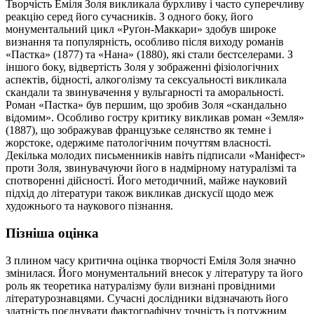
Творчість Еміля Золя викликала бурхливу і часто суперечливу
реакцію серед його сучасників. З одного боку, його
монументальний цикл «Руґон-Маккари» здобув широке
визнання та популярність, особливо після виходу романів
«Пастка» (1877) та «Нана» (1880), які стали бестселерами. З
іншого боку, відвертість Золя у зображенні фізіологічних
аспектів, бідності, алкоголізму та сексуальності викликала
скандали та звинувачення у вульгарності та аморальності.
Роман «Пастка» був першим, що зробив Золя «скандально
відомим». Особливо гостру критику викликав роман «Земля»
(1887), що зображував французьке селянство як темне і
жорстоке, одержиме патологічним почуттям власності.
Декілька молодих письменників навіть підписали «Маніфест»
проти Золя, звинувачуючи його в надмірному натуралізмі та
спотворенні дійсності. Його методичний, майже науковий
підхід до літератури також викликав дискусії щодо меж
художнього та наукового пізнання.
Пізніша оцінка
З плином часу критична оцінка творчості Еміля Золя значно
змінилася. Його монументальний внесок у літературу та його
роль як теоретика натуралізму були визнані провідними
літературознавцями. Сучасні дослідники відзначають його
здатність поєднувати фактографічну точність із потужним