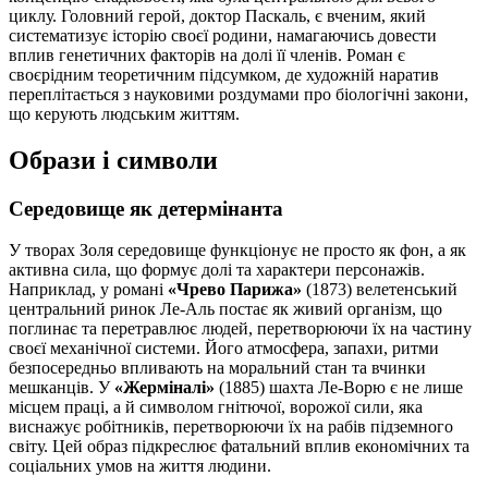
циклу. Головний герой, доктор Паскаль, є вченим, який
систематизує історію своєї родини, намагаючись довести
вплив генетичних факторів на долі її членів. Роман є
своєрідним теоретичним підсумком, де художній наратив
переплітається з науковими роздумами про біологічні закони,
що керують людським життям.
Образи і символи
Середовище як детермінанта
У творах Золя середовище функціонує не просто як фон, а як
активна сила, що формує долі та характери персонажів.
Наприклад, у романі
«Чрево Парижа»
(1873) велетенський
центральний ринок Ле-Аль постає як живий організм, що
поглинає та перетравлює людей, перетворюючи їх на частину
своєї механічної системи. Його атмосфера, запахи, ритми
безпосередньо впливають на моральний стан та вчинки
мешканців. У
«Жерміналі»
(1885) шахта Ле-Ворю є не лише
місцем праці, а й символом гнітючої, ворожої сили, яка
виснажує робітників, перетворюючи їх на рабів підземного
світу. Цей образ підкреслює фатальний вплив економічних та
соціальних умов на життя людини.