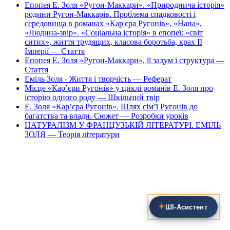
Епопея Е. Золя «Ругон-Маккари». «Природнича історія»
родини Ругон-Маккарів. Проблема спадковості і
середовища в романах «Кар'єра Ругонів», «Нана»,
«Людина-звір». «Соціальна історія» в епопеї: «світ
ситих», життя трудящих, класова боротьба, крах ІІ
Імперії — Стаття
Епопея Е. Золя «Ругон-Маккари», її задум і структура —
Стаття
Еміль Золя - Життя і творчість — Реферат
Місце «Кар’єри Ругонів» у циклі романів Е. Золя про
історію одного роду — Шкільний твір
Е. Золя «Кар’єра Ругонів». Шлях сім’ї Ругонів до
багатства та влади. Сюжет — Розробки уроків
НАТУРАЛІЗМ У ФРАНЦУЗЬКІЙ ЛІТЕРАТУРІ. ЕМІЛЬ
ЗОЛЯ — Теорія літератури
✦
ШІ‑Асистент