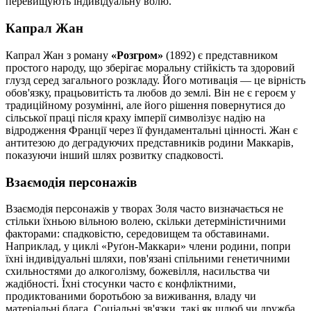
перевищують індивідуальну волю.
Капрал Жан
Капрал Жан з роману
«Розгром»
(1892) є представником
простого народу, що зберігає моральну стійкість та здоровий
глузд серед загального розкладу. Його мотивація — це вірність
обов'язку, працьовитість та любов до землі. Він не є героєм у
традиційному розумінні, але його рішення повернутися до
сільської праці після краху імперії символізує надію на
відродження Франції через її фундаментальні цінності. Жан є
антитезою до деградуючих представників родини Маккарів,
показуючи інший шлях розвитку спадковості.
Взаємодія персонажів
Взаємодія персонажів у творах Золя часто визначається не
стільки їхньою вільною волею, скільки детерміністичними
факторами: спадковістю, середовищем та обставинами.
Наприклад, у циклі «Руґон-Маккари» члени родини, попри
їхні індивідуальні шляхи, пов'язані спільними генетичними
схильностями до алкоголізму, божевілля, насильства чи
жадібності. Їхні стосунки часто є конфліктними,
продиктованими боротьбою за виживання, владу чи
матеріальні блага. Соціальні зв'язки, такі як шлюб чи дружба,