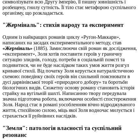
символізувати всю Другу імперію, її пишну зовнішність і
розбещену, гнилу сутність. Її тіло стає метафорою суспільного
організму, що розкладається.
"Жерміналь": стихія народу та експеримент
Одним із найкращих романів циклу «Руґон-Маккари»,
написаних на засадах експериментального методу, став
«Жерміналь»
(1885). Замислюючи свій роман як дослідження,
«експеримент», Золя хотів поставити героїв у граничну
ситуацію злиднів, голоду, потреби в соціальній помсті та
подивитися, чи не буде наслідком таких умов життя розгул
кривавої стихії. Від початку Золя керується натуралістичною
схемою: поведінку своїх героїв він схильний пояснювати в
дусі дарвінівської теорії «природного добору» та боротьби
біологічних видів. Сюжетну основу роману становить історія
страйку на вугільній шахті. Написанню твору передувала
значна підготовча робота, включаючи особисті спостереження
Золя. Народ стає в романі уособленням вічно відроджуваного
життя, стихійною силою, міць якої Золя водночас милується і
страхається її руйнівних наслідків.
"Земля": патологія власності та суспільний
резонанс