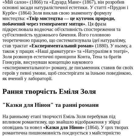
«Мій салон» (1866) та «Едуард Мане» (1867), він розробив
основні засади натуралістичної естетики. У статті «Прудон і
Курбе» (1864) Золя виклав свою знамениту формулу
мистецтва:
«Твір мистецтва — це куточок природи,
побачений через темперамент митця»
. Ця фраза
підкреслювала водночас об'єктивність спостереження та
суб'єктивність художнього бачення. Його головною
теоретичною працею, що систематизувала ідеї натуралізму,
став трактат
«Експериментальний роман»
(1880). У ньому, а
також у працях «Наші драматурги» та «Натуралізм в театрі»,
Золя розвинув естетичні принципи Конта, Тена та братів
Гонкурів, висунувши концепцію наукового
«експериментального» роману, де письменник ставив би своїх
героїв у певні умови, щоб спостерігати за їхньою поведінкою,
як вчений у лабораторії.
Рання творчість Еміля Золя
"Казки для Нінон" та ранні романи
На ранньому етапі творчості Еміль Золя перебував під
впливом романтизму, що знайшло відображення у збірці
оповідань та новел
«Казки для Нінон»
(1864). У цих творах
романтична пишномовність поєднується з майстерністю