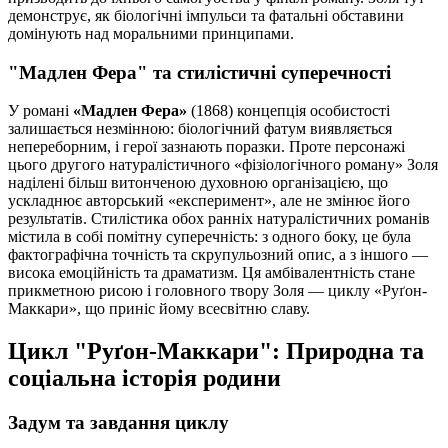
демонструє, як біологічні імпульси та фатальні обставини
домінують над моральними принципами.
"Мадлен Фера" та стилістичні суперечності
У романі
«Мадлен Фера»
(1868) концепція особистості
залишається незмінною: біологічний фатум виявляється
непереборним, і герої зазнають поразки. Проте персонажі
цього другого натуралістичного «фізіологічного роману» Золя
наділені більш витонченою духовною організацією, що
ускладнює авторський «експеримент», але не змінює його
результатів. Стилістика обох ранніх натуралістичних романів
містила в собі помітну суперечність: з одного боку, це була
фактографічна точність та скрупульозний опис, а з іншого —
висока емоційність та драматизм. Ця амбівалентність стане
прикметною рисою і головного твору Золя — циклу «Руґон-
Маккари», що приніс йому всесвітню славу.
Цикл "Руґон-Маккари": Природна та
соціальна історія родини
Задум та завдання циклу