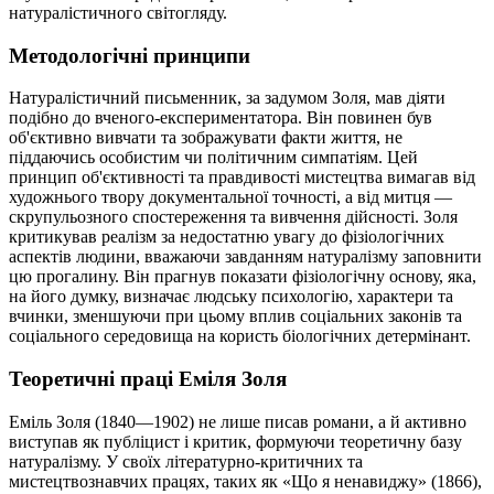
натуралістичного світогляду.
Методологічні принципи
Натуралістичний письменник, за задумом Золя, мав діяти
подібно до вченого-експериментатора. Він повинен був
об'єктивно вивчати та зображувати факти життя, не
піддаючись особистим чи політичним симпатіям. Цей
принцип об'єктивності та правдивості мистецтва вимагав від
художнього твору документальної точності, а від митця —
скрупульозного спостереження та вивчення дійсності. Золя
критикував реалізм за недостатню увагу до фізіологічних
аспектів людини, вважаючи завданням натуралізму заповнити
цю прогалину. Він прагнув показати фізіологічну основу, яка,
на його думку, визначає людську психологію, характери та
вчинки, зменшуючи при цьому вплив соціальних законів та
соціального середовища на користь біологічних детермінант.
Теоретичні праці Еміля Золя
Еміль Золя (1840—1902) не лише писав романи, а й активно
виступав як публіцист і критик, формуючи теоретичну базу
натуралізму. У своїх літературно-критичних та
мистецтвознавчих працях, таких як «Що я ненавиджу» (1866),