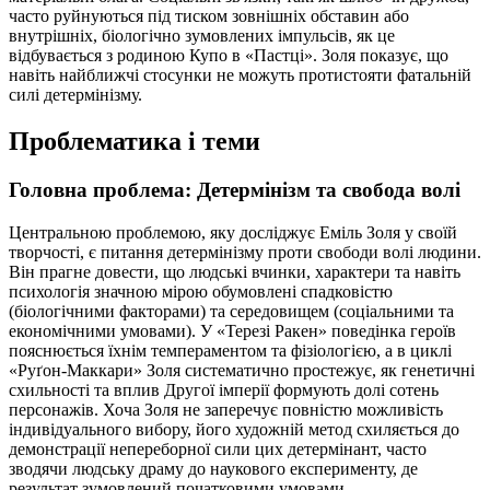
часто руйнуються під тиском зовнішніх обставин або
внутрішніх, біологічно зумовлених імпульсів, як це
відбувається з родиною Купо в «Пастці». Золя показує, що
навіть найближчі стосунки не можуть протистояти фатальній
силі детермінізму.
Проблематика і теми
Головна проблема: Детермінізм та свобода волі
Центральною проблемою, яку досліджує Еміль Золя у своїй
творчості, є питання детермінізму проти свободи волі людини.
Він прагне довести, що людські вчинки, характери та навіть
психологія значною мірою обумовлені спадковістю
(біологічними факторами) та середовищем (соціальними та
економічними умовами). У «Терезі Ракен» поведінка героїв
пояснюється їхнім темпераментом та фізіологією, а в циклі
«Руґон-Маккари» Золя систематично простежує, як генетичні
схильності та вплив Другої імперії формують долі сотень
персонажів. Хоча Золя не заперечує повністю можливість
індивідуального вибору, його художній метод схиляється до
демонстрації непереборної сили цих детермінант, часто
зводячи людську драму до наукового експерименту, де
результат зумовлений початковими умовами.