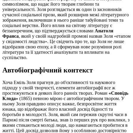
символізмом, що надає його творам глибини та
універсальності. Золя розглядається як один із засновників
сучасної соціальної прози, який розширив межі літературного
зображення, включивши в нього раніше табуйовані теми та
соціальні верстви. Його вплив на світову літературу є
беззаперечним, що підтверджується словами
Анатоля
Франса
, який у своїй надгробній промові назвав Золя «етапом
у свідомості людства». Це свідчить про те, що Золя не лише
відобразив свою епоху, а й сформував нове розуміння ролі
літератури та її здатності аналізувати та впливати на
суспільство.
Автобіографічний контекст
Хоча Еміль Золя прагнув до об'єктивності та наукового
підходу у своїй творчості, елементи автобіографії все ж
простежуються в деяких його ранніх творах. Роман
«Сповідь
Клода»
(1865) певною мірою є автобіографічним твором. У
ньому Золя правдиво описує важке, безпросвітне життя
юнака, що відображає його власний досвід бідності та
боротьби в молодості. Золя, який сам пережив скрутні часи в
Парижі після смерті батька, знав із перших рук про виклики, з
якими стикаються молоді люди, що намагаються пробитися в
житті. Цей досвід дозволив йому з особливою достовірністю