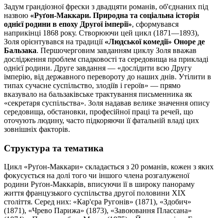
Задум грандіозної фрески з двадцяти романів, об'єднаних під
назвою
«Руґон-Маккари. Природна та соціальна історія
однієї родини в епоху Другої імперії»
, сформувався
наприкінці 1868 року. Створюючи цей цикл (1871—1893),
Золя орієнтувався на традиції
«Людської комедії» Оноре де
Бальзака
. Першочерговим завданням циклу Золя вважав
дослідження проблем спадковості та середовища на прикладі
однієї родини. Друге завдання — «дослідити всю Другу
імперію, від державного перевороту до наших днів. Утілити в
типах сучасне суспільство, злодіїв і героїв» — прямо
вказувало на бальзаківське трактування письменника як
«секретаря суспільства». Золя надавав велике значення опису
середовища, обстановки, професійної праці та речей, що
оточують людину, часто підкоряючи її фатальній владі цих
зовнішніх факторів.
Структура та тематика
Цикл «Руґон-Маккари» складається з 20 романів, кожен з яких
фокусується на долі того чи іншого члена розгалуженої
родини Руґон-Маккарів, вписуючи її в широку панораму
життя французького суспільства другої половини XIX
століття. Серед них: «Кар'єра Ругонів» (1871), «Здобич»
(1871), «Чрево Парижа» (1873), «Завоювання Плассана»