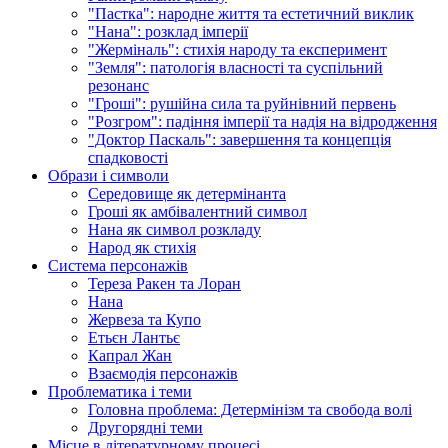
"Пастка": народне життя та естетичний виклик
"Нана": розклад імперії
"Жерміналь": стихія народу та експеримент
"Земля": патологія власності та суспільний
резонанс
"Гроші": рушійна сила та руйнівний первень
"Розгром": падіння імперії та надія на відродження
"Доктор Паскаль": завершення та концепція
спадковості
Образи і символи
Середовище як детермінанта
Гроші як амбівалентний символ
Нана як символ розкладу
Народ як стихія
Система персонажів
Тереза Ракен та Лоран
Нана
Жервеза та Купо
Етьєн Лантьє
Капрал Жан
Взаємодія персонажів
Проблематика і теми
Головна проблема: Детермінізм та свобода волі
Другорядні теми
Місце в літературному процесі