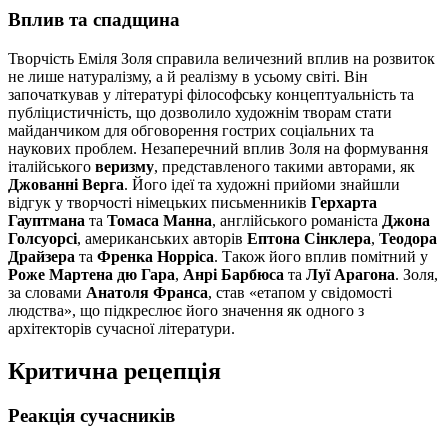
Вплив та спадщина
Творчість Еміля Золя справила величезний вплив на розвиток
не лише натуралізму, а й реалізму в усьому світі. Він
започаткував у літературі філософську концептуальність та
публіцистичність, що дозволило художнім творам стати
майданчиком для обговорення гострих соціальних та
наукових проблем. Незаперечний вплив Золя на формування
італійського
веризму
, представленого такими авторами, як
Джованні Верга
. Його ідеї та художні прийоми знайшли
відгук у творчості німецьких письменників
Герхарта
Гауптмана
та
Томаса Манна
, англійського романіста
Джона
Голсуорсі
, американських авторів
Ептона Сінклера
,
Теодора
Драйзера
та
Френка Норріса
. Також його вплив помітний у
Роже Мартена дю Гара
,
Анрі Барбюса
та
Луї Арагона
. Золя,
за словами
Анатоля Франса
, став «етапом у свідомості
людства», що підкреслює його значення як одного з
архітекторів сучасної літератури.
Критична рецепція
Реакція сучасників