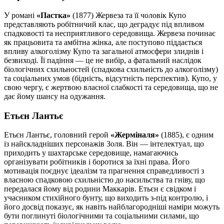
У романі
«Пастка»
(1877) Жервеза та її чоловік Купо
представляють робітничий клас, що деградує під впливом
спадковості та несприятливого середовища. Жервеза починає
як працьовита та амбітна жінка, але поступово піддається
впливу алкоголізму Купо та загальної атмосфери злиднів і
безвиході. Її падіння — це не вибір, а фатальний наслідок
біологічних схильностей (спадкова схильність до алкоголізму)
та соціальних умов (бідність, відсутність перспектив). Купо, у
свою чергу, є жертвою власної слабкості та середовища, що не
дає йому шансу на одужання.
Етьєн Лантьє
Етьєн Лантьє, головний герой
«Жерміналя»
(1885), є одним
із найскладніших персонажів Золя. Він — інтелектуал, що
приходить у шахтарське середовище, намагаючись
організувати робітників і боротися за їхні права. Його
мотивація поєднує ідеалізм та прагнення справедливості з
власною спадковою схильністю до насильства та гніву, що
передалася йому від родини Маккарів. Етьєн є свідком і
учасником стихійного бунту, що виходить з-під контролю, і
його досвід показує, як навіть найблагородніші наміри можуть
бути поглинуті біологічними та соціальними силами, що