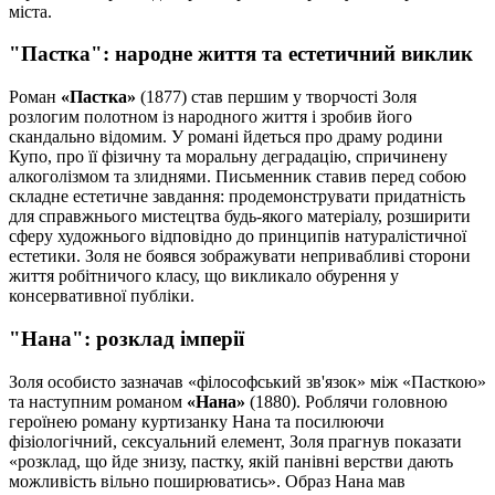
міста.
"Пастка": народне життя та естетичний виклик
Роман
«Пастка»
(1877) став першим у творчості Золя
розлогим полотном із народного життя і зробив його
скандально відомим. У романі йдеться про драму родини
Купо, про її фізичну та моральну деградацію, спричинену
алкоголізмом та злиднями. Письменник ставив перед собою
складне естетичне завдання: продемонструвати придатність
для справжнього мистецтва будь-якого матеріалу, розширити
сферу художнього відповідно до принципів натуралістичної
естетики. Золя не боявся зображувати непривабливі сторони
життя робітничого класу, що викликало обурення у
консервативної публіки.
"Нана": розклад імперії
Золя особисто зазначав «філософський зв'язок» між «Пасткою»
та наступним романом
«Нана»
(1880). Роблячи головною
героїнею роману куртизанку Нана та посилюючи
фізіологічний, сексуальний елемент, Золя прагнув показати
«розклад, що йде знизу, пастку, якій панівні верстви дають
можливість вільно поширюватись». Образ Нана мав