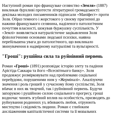
Наступний роман про французьке селянство
«Земля»
(1887)
викликав бурхливі протести літературної громадськості:
декілька молодих письменників підписали «Маніфест» проти
Золя. Образ темного і жорстокого у своєму прагненні до
наживи французького селянина, наділеного патологічним
почуттям власності, шокував буржуазну суспільність. У
«Землі» виявляється натуралістичне зацікавлення Золя
фізіологічними основами людської психіки, наявна
перебільшена увага до патологічного, що викликало
звинувачення в надмірному натуралізмі та вульгарності.
"Гроші": рушійна сила та руйнівний первень
Роман
«Гроші»
(1891) розповідає історію злету та падіння
Арістіда Саккара та його «Всесвітнього банку». Золя
продовжує розмірковувати над проблемами соціальної
перебудови, порушеними ним у «Жерміналі». Аналізуючи
значення і роль грошей у сучасному йому суспільстві, Золя
вбачає в них як творчий, так і руйнівний первень. Будучи
запорукою і рушійною силою соціального прогресу, гроші
водночас чинять згубний вплив на особистість, призводять до
руйнування родинних уз, вбивають любов, отруюють
мистецтво і свідомість людини. Роман є глибоким
дослідженням капіталістичної системи та її моральних