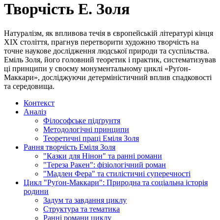
Творчість Е. Золя
Натуралізм, як впливова течія в європейській літературі кінця
XIX століття, прагнув перетворити художню творчість на
точне наукове дослідження людської природи та суспільства.
Еміль Золя, його головний теоретик і практик, систематизував
ці принципи у своєму монументальному циклі «Руґон-
Маккари», досліджуючи детерміністичний вплив спадковості
та середовища.
Контекст
Аналіз
Філософське підґрунтя
Методологічні принципи
Теоретичні праці Еміля Золя
Рання творчість Еміля Золя
"Казки для Нінон" та ранні романи
"Тереза Ракен": фізіологічний роман
"Мадлен Фера" та стилістичні суперечності
Цикл "Руґон-Маккари": Природна та соціальна історія
родини
Задум та завдання циклу
Структура та тематика
Ранні романи циклу