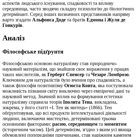
аспектів людського існування, спадковості та впливу
середовища, часто зводячи складну психологію до біологічних
детермінант. Серед інших визначних представників напряму
варто згадати
Альфонса Доде
та братів
Едмона і Жуля де
Гонкурів
.
Аналіз
Філософське підґрунтя
Філософською основою натуралізму став природничо-
науковий матеріалізм, що знайшов своє вираження у працях
таких мислителів, як
Герберт Спенсер
та
Чезаре Ломброзо
.
Ключовим для натуралістів було вчення про спадковість, а
також філософія позитивізму
Огюста Конта
, яка постулювала
можливість пізнання світу виключно через емпіричні дані та
науковий метод. Значний вплив на формування естетики
натуралізму справила теорія
Іполита Тена
, викладена,
зокрема, у його статті «І. Тен як митець» (1866). Тен
обґрунтовував, що всі продукти інтелектуальної діяльності
людини, включаючи мистецтво, детерміновані трьома
основними факторами:
расою
,
середовищем
та
моментом
(історичним часом). Цей детермінізм, згідно з яким усі явища
обумовлені попередніми причинами, став наріжним каменем