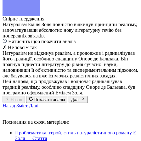
Спірне твердження
Натуралізм Еміля Золя повністю відкинув принципи реалізму,
започаткувавши абсолютно нову літературну течію без
попередніх зв'язків.
Натисніть щоб побачити аналіз
✗ Не зовсім так
Натуралізм не відкинув реалізм, а продовжив і радикалізував
його традиції, особливо спадщину Оноре де Бальзака. Він
прагнув піднести літературу до рівня сучасної науки,
наповнивши її об'єктивністю та експериментальним підходом,
але базувався на вже існуючих реалістичних засадах.
Цей напрям, що продовжував і водночас радикалізував
традиції реалізму, особливо спадщину Оноре де Бальзака, був
програмно оформлений Емілем Золя.
Назад
Показати аналіз
Далі
Назад
Зміст
Далі
Посилання на схожі матеріали:
Проблематика, герой, стиль натуралістичного роману Е.
Золя — Стаття