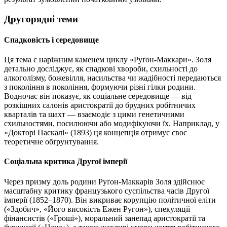
Другорядні теми
Спадковість і середовище
Ця тема є наріжним каменем циклу «Руґон-Маккари». Золя
детально досліджує, як спадкові хвороби, схильності до
алкоголізму, божевілля, насильства чи жадібності передаються
з покоління в покоління, формуючи різні гілки родини.
Водночас він показує, як соціальне середовище — від
розкішних салонів аристократії до брудних робітничих
кварталів та шахт — взаємодіє з цими генетичними
схильностями, посилюючи або модифікуючи їх. Наприклад, у
«Докторі Паскалі» (1893) ця концепція отримує своє
теоретичне обґрунтування.
Соціальна критика Другої імперії
Через призму доль родини Руґон-Маккарів Золя здійснює
масштабну критику французького суспільства часів Другої
імперії (1852–1870). Він викриває корупцію політичної еліти
(«Здобич», «Його високість Ежен Ругон»), спекуляції
фінансистів («Гроші»), моральний занепад аристократії та