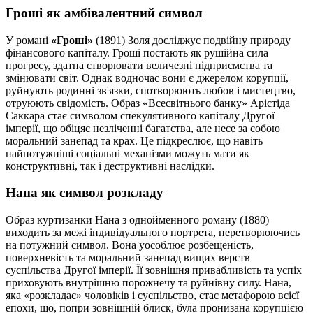
Гроші як амбівалентний символ
У романі
«Гроші»
(1891) Золя досліджує подвійну природу
фінансового капіталу. Гроші постають як рушійна сила
прогресу, здатна створювати величезні підприємства та
змінювати світ. Однак водночас вони є джерелом корупції,
руйнують родинні зв'язки, спотворюють любов і мистецтво,
отруюють свідомість. Образ «Всесвітнього банку» Арістіда
Саккара стає символом спекулятивного капіталу Другої
імперії, що обіцяє незліченні багатства, але несе за собою
моральний занепад та крах. Це підкреслює, що навіть
найпотужніші соціальні механізми можуть мати як
конструктивні, так і деструктивні наслідки.
Нана як символ розкладу
Образ куртизанки Нана з однойменного роману (1880)
виходить за межі індивідуального портрета, перетворюючись
на потужний символ. Вона уособлює розбещеність,
поверхневість та моральний занепад вищих верств
суспільства Другої імперії. Її зовнішня привабливість та успіх
приховують внутрішню порожнечу та руйнівну силу. Нана,
яка «розкладає» чоловіків і суспільство, стає метафорою всієї
епохи, що, попри зовнішній блиск, була пронизана корупцією