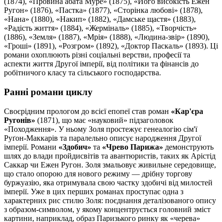
(1874), «Провина абата Муре» (1875), «Його високість Ежен
Ругон» (1876), «Пастка» (1877), «Сторінка любові» (1878),
«Нана» (1880), «Накип» (1882), «Дамське щастя» (1883),
«Радість життя» (1884), «Жерміналь» (1885), «Творчість»
(1886), «Земля» (1887), «Мрія» (1888), «Людина-звір» (1890),
«Гроші» (1891), «Розгром» (1892), «Доктор Паскаль» (1893). Ці
романи охоплюють різні соціальні верстви, професії та
аспекти життя Другої імперії, від політики та фінансів до
робітничого класу та сільського господарства.
Ранні романи циклу
Своєрідним прологом до всієї епопеї став роман
«Кар'єра
Ругонів»
(1871), що має «науковий» підзаголовок
«Походження». У ньому Золя простежує генеалогію сім'ї
Руґон-Маккарів та паралельно описує народження Другої
імперії. Романи
«Здобич»
та
«Чрево Парижа»
демонструють
шлях до влади пройдисвітів та авантюристів, таких як Арістід
Саккар чи Ежен Ругон. Золя змальовує живильне середовище,
що стало опорою для нового режиму — дрібну торгову
буржуазію, яка отримувала свою частку здобичі від милостей
імперії. Уже в цих перших романах проступає одна з
характерних рис стилю Золя: поєднання деталізованого опису
з образом-символом, у якому концентрується головний зміст
картини, наприклад, образ Паризького ринку як «черева»