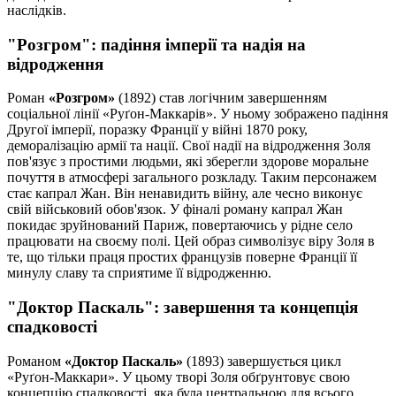
наслідків.
"Розгром": падіння імперії та надія на
відродження
Роман
«Розгром»
(1892) став логічним завершенням
соціальної лінії «Руґон-Маккарів». У ньому зображено падіння
Другої імперії, поразку Франції у війні 1870 року,
деморалізацію армії та нації. Свої надії на відродження Золя
пов'язує з простими людьми, які зберегли здорове моральне
почуття в атмосфері загального розкладу. Таким персонажем
стає капрал Жан. Він ненавидить війну, але чесно виконує
свій військовий обов'язок. У фіналі роману капрал Жан
покидає зруйнований Париж, повертаючись у рідне село
працювати на своєму полі. Цей образ символізує віру Золя в
те, що тільки праця простих французів поверне Франції її
минулу славу та сприятиме її відродженню.
"Доктор Паскаль": завершення та концепція
спадковості
Романом
«Доктор Паскаль»
(1893) завершується цикл
«Руґон-Маккари». У цьому творі Золя обґрунтовує свою
концепцію спадковості, яка була центральною для всього