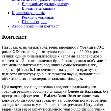
Від реалізму до натуралізму
Вплив та спадщина
Критична рецепція
Реакція сучасників
Пізніша оцінка
Автобіографічний контекст
Контекст
Натуралізм, як літературна течія, зародився у Франції в 70-х
роках XIX століття, досягнувши свого піку в 80-90-х роках і
ставши одним із найвпливовіших напрямів європейського
мистецтва. Його виникнення було безпосередньо пов'язане зі
стрімким розвитком природничих і соціологічних наук,
зокрема фізіології. Письменники-натуралісти прагнули
піднести літературу до рівня сучасної науки, наповнивши її
об'єктивністю та експериментальним підходом.
Цей напрям, що продовжував і водночас радикалізував
традиції реалізму, особливо спадщину
Оноре де Бальзака
, був
програмно оформлений
Емілем Золя
. Золя не лише став
ключовою фігурою натуралізму, а й розробив його теоретичні
засади, втіливши їх у своїх численних романах. Натуралізм
відрізнявся від реалізму посиленою увагою до фізіологічних