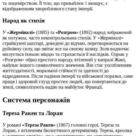
та лицемірством. Її тіло, що приваблює і знищує, є
відображенням хворобливого стану імперії.
Народ як стихія
У
«Жерміналі»
(1885) та
«Розгром»
(1892) народ зображений
як потужна, часто неконтрольована стихія. У «Жерміналі»
страйкуючі шахтарі, доведені до відчаю, перетворюються на
руйнівну силу, що змітає все на своєму шляху. Золя водночас
милується їхньою міццю та страхається її наслідків. Однак у
«Розгром» образ простого народу, втілений у капралі Жані,
набуває іншого символічного значення. Він стає уособленням
життєздатності, моральної стійкості та здатності до
відродження. Після падіння імперії та військової поразки, саме
праця і здоровий глузд простих людей, що повертаються до
землі, символізують надію на майбутнє Франції.
Система персонажів
Тереза Ракен та Лоран
У романі
«Тереза Ракен»
(1867) головні герої, Тереза та
Лоран, є втіленням біологічного детермінізму. Тереза, креолка
з «гарячою кров'ю», не є «позитивною» чи «негативною»